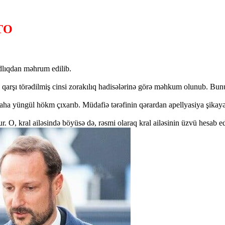
TO
adlıqdan məhrum edilib.
rşı törədilmiş cinsi zorakılıq hadisələrinə görə məhkum olunub. Bununl
ha yüngül hökm çıxarıb. Müdafiə tərəfinin qərardan apellyasiya şikayəti
 O, kral ailəsində böyüsə də, rəsmi olaraq kral ailəsinin üzvü hesab 