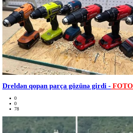
Dreldən qopan parça gözünə girdi -
FOTO
0
0
78