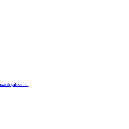
ıxarıb
şahzadəsi