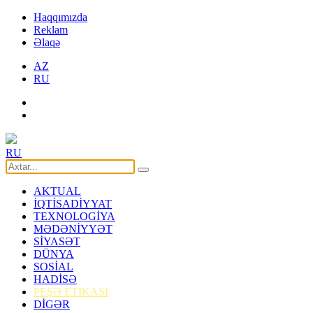
Haqqımızda
Reklam
Əlaqə
AZ
RU
RU
AKTUAL
İQTİSADİYYAT
TEXNOLOGİYA
MƏDƏNİYYƏT
SİYASƏT
DÜNYA
SOSİAL
HADİSƏ
PEŞƏ ETİKASI
DİGƏR