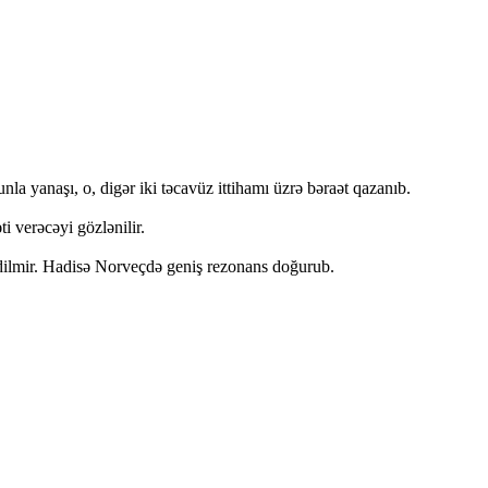
a yanaşı, o, digər iki təcavüz ittihamı üzrə bəraət qazanıb.
 verəcəyi gözlənilir.
edilmir. Hadisə Norveçdə geniş rezonans doğurub.