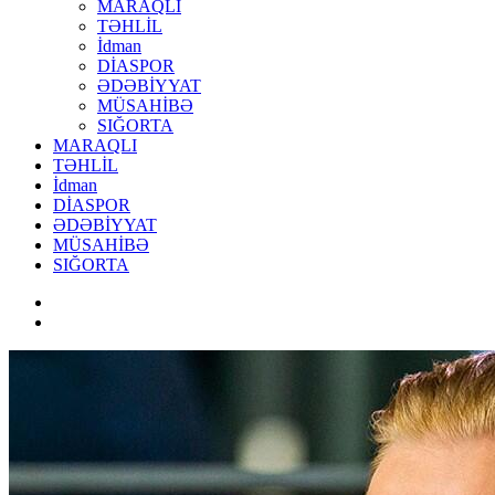
MARAQLI
TƏHLİL
İdman
DİASPOR
ƏDƏBİYYAT
MÜSAHİBƏ
SIĞORTA
MARAQLI
TƏHLİL
İdman
DİASPOR
ƏDƏBİYYAT
MÜSAHİBƏ
SIĞORTA