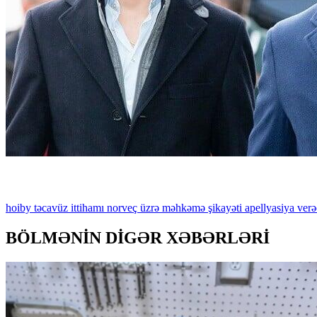
hoiby
təcavüz
ittihamı
norveç
üzrə
məhkəmə
şikayəti
apellyasiya
verə
BÖLMƏNİN DİGƏR XƏBƏRLƏRİ