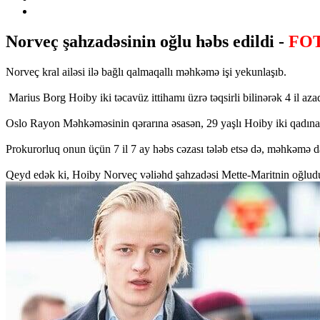
Norveç şahzadəsinin oğlu həbs edildi -
FO
Norveç kral ailəsi ilə bağlı qalmaqallı məhkəmə işi yekunlaşıb.
Marius Borg Hoiby iki təcavüz ittihamı üzrə təqsirli bilinərək 4 il az
Oslo Rayon Məhkəməsinin qərarına əsasən, 29 yaşlı Hoiby iki qadına qa
Prokurorluq onun üçün 7 il 7 ay həbs cəzası tələb etsə də, məhkəmə da
Qeyd edək ki, Hoiby Norveç vəliəhd şahzadəsi Mette-Maritnin oğludur.