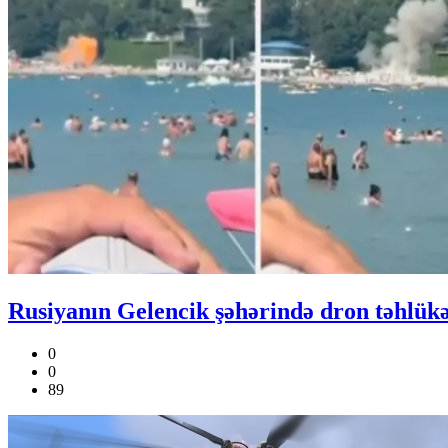
Rusiyanın Gelencik şəhərində dron təhlük
0
0
89