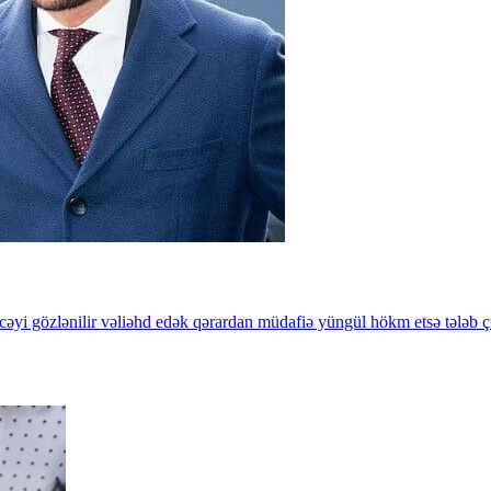
cəyi
gözlənilir
vəliəhd
edək
qərardan
müdafiə
yüngül
hökm
etsə
tələb
ç