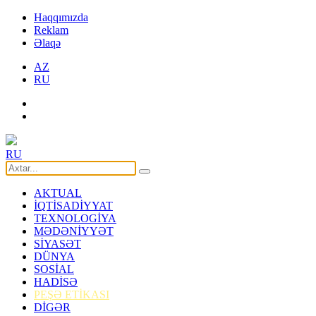
Haqqımızda
Reklam
Əlaqə
AZ
RU
RU
AKTUAL
İQTİSADİYYAT
TEXNOLOGİYA
MƏDƏNİYYƏT
SİYASƏT
DÜNYA
SOSİAL
HADİSƏ
PEŞƏ ETİKASI
DİGƏR