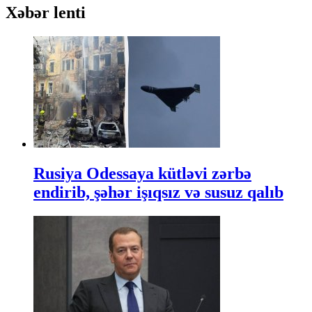
Xəbər lenti
Rusiya Odessaya kütləvi zərbə
endirib, şəhər işıqsız və susuz qalıb