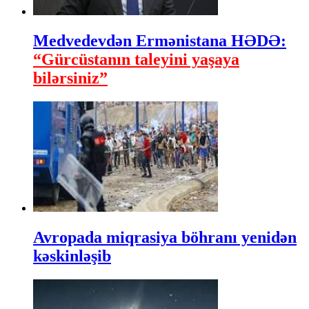
Medvedevdən Ermənistana HƏDƏ:
“Gürcüstanın taleyini yaşaya
bilərsiniz”
Avropada miqrasiya böhranı yenidən
kəskinləşib