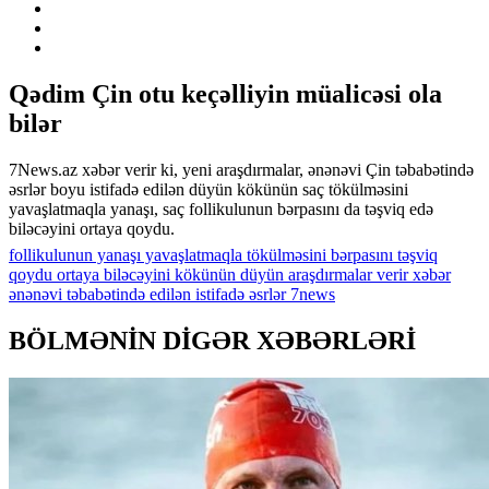
Qədim Çin otu keçəlliyin müalicəsi ola
bilər
7News.az xəbər verir ki, yeni araşdırmalar, ənənəvi Çin təbabətində
əsrlər boyu istifadə edilən düyün kökünün saç tökülməsini
yavaşlatmaqla yanaşı, saç follikulunun bərpasını da təşviq edə
biləcəyini ortaya qoydu.
follikulunun
yanaşı
yavaşlatmaqla
tökülməsini
bərpasını
təşviq
qoydu
ortaya
biləcəyini
kökünün
düyün
araşdırmalar
verir
xəbər
ənənəvi
təbabətində
edilən
istifadə
əsrlər
7news
BÖLMƏNİN DİGƏR XƏBƏRLƏRİ