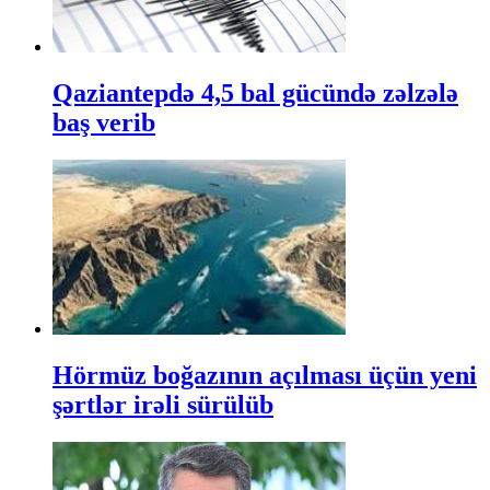
Qaziantepdə 4,5 bal gücündə zəlzələ
baş verib
Hörmüz boğazının açılması üçün yeni
şərtlər irəli sürülüb