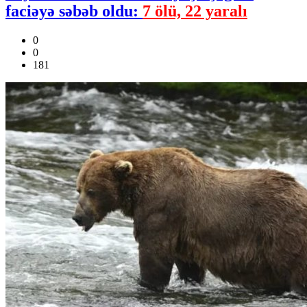
faciəyə səbəb oldu:
7 ölü, 22 yaralı
0
0
181