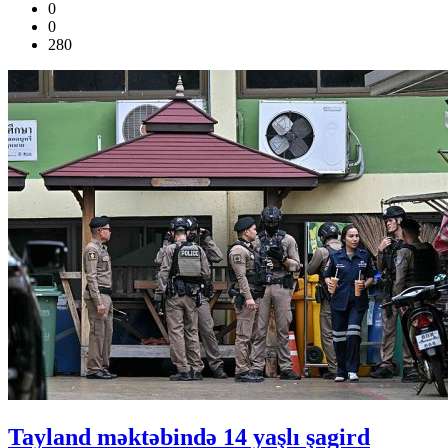
0
0
280
Tayland məktəbində 14 yaşlı şagird