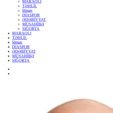
MARAQLI
TƏHLİL
İdman
DİASPOR
ƏDƏBİYYAT
MÜSAHİBƏ
SIĞORTA
MARAQLI
TƏHLİL
İdman
DİASPOR
ƏDƏBİYYAT
MÜSAHİBƏ
SIĞORTA