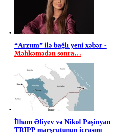
“Arzum” ilə bağlı yeni xəbər -
Məhkəmədən sonra…
İlham Əliyev və Nikol Paşinyan
TRIPP marşrutunun icrasını