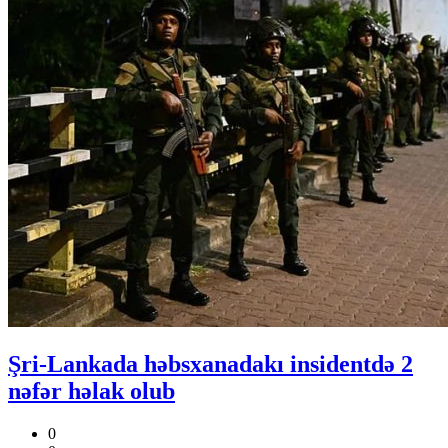
Şri-Lankada həbsxanadakı insidentdə 2
nəfər həlak olub
0