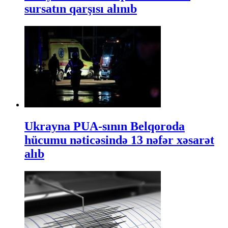
sursatın qarşısı alınıb
Ukrayna PUA-sının Belqoroda
hücumu nəticəsində 13 nəfər xəsarət
alıb