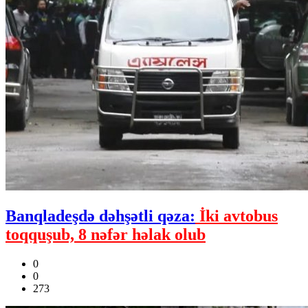
Banqladeşdə dəhşətli qəza:
İki avtobus
toqquşub, 8 nəfər həlak olub
0
0
273