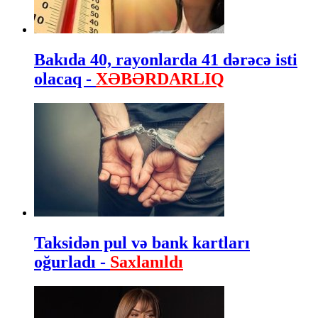
Bakıda 40, rayonlarda 41 dərəcə isti
olacaq -
XƏBƏRDARLIQ
Taksidən pul və bank kartları
oğurladı -
Saxlanıldı