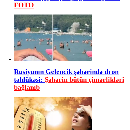
FOTO
Rusiyanın Gelencik şəhərində dron
təhlükəsi:
Şəhərin bütün çimərlikləri
bağlanıb