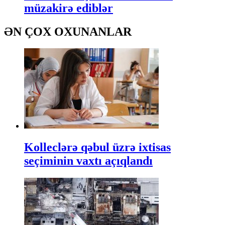
müzakirə ediblər
ƏN ÇOX OXUNANLAR
Kolleclərə qəbul üzrə ixtisas
seçiminin vaxtı açıqlandı