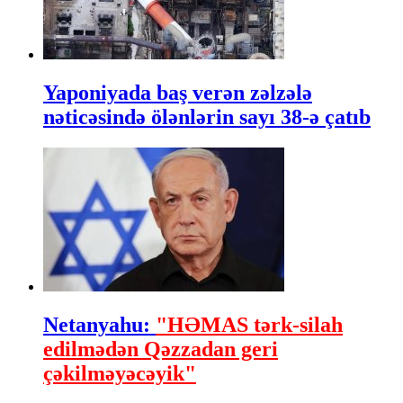
Yaponiyada baş verən zəlzələ
nəticəsində ölənlərin sayı 38-ə çatıb
Netanyahu:
"HƏMAS tərk-silah
edilmədən Qəzzadan geri
çəkilməyəcəyik"