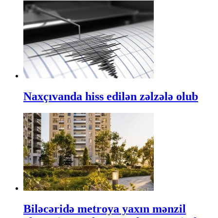
Naxçıvanda hiss edilən zəlzələ olub
Biləcəridə metroya yaxın mənzil