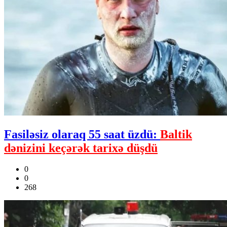
Fasiləsiz olaraq 55 saat üzdü:
Baltik
dənizini keçərək tarixə düşdü
0
0
268