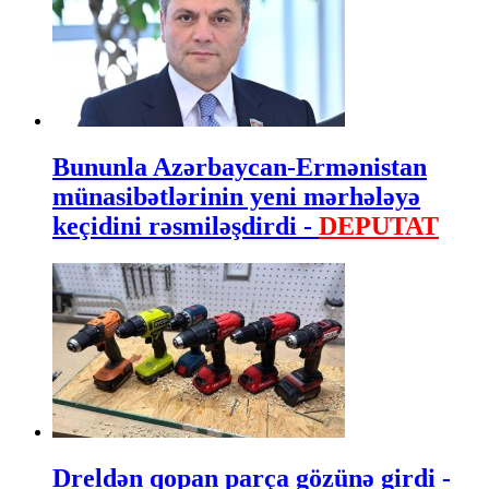
Bununla Azərbaycan-Ermənistan
münasibətlərinin yeni mərhələyə
keçidini rəsmiləşdirdi -
DEPUTAT
Dreldən qopan parça gözünə girdi -