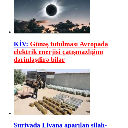
KİV:
Günəş tutulması Avropada
elektrik enerjisi çatışmazlığını
dərinləşdirə bilər
Suriyada Livana aparılan silah-