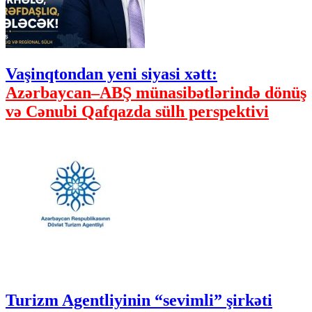
Vaşinqtondan yeni siyasi xətt:
Azərbaycan–ABŞ münasibətlərində dönüş
və Cənubi Qafqazda sülh perspektivi
Turizm Agentliyinin “sevimli” şirkəti