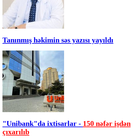
Tanınmış həkimin səs yazısı yayıldı
"Unibank"da ixtisarlar -
150 nəfər işdən
çıxarılıb