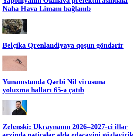
Yaponiyanın Okinava prefekturasındakı
Naha Hava Limanı bağlanıb
Belçika Qrenlandiyaya qoşun göndərir
Yunanıstanda Qərbi Nil virusuna
yoluxma halları 65-ə çatıb
Zelenski: Ukraynanın 2026–2027-ci illər
ərzində nəticələr əldə edəcəyini gözləyirik