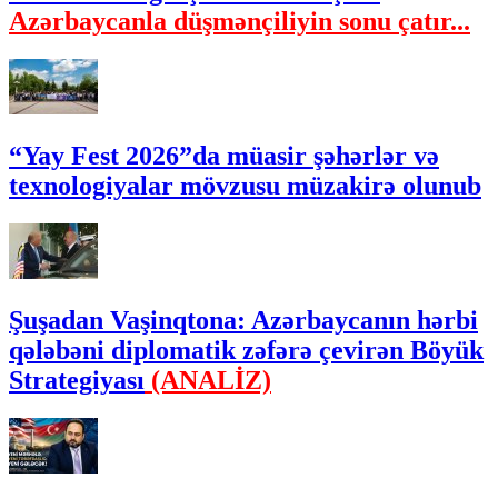
Azərbaycanla düşmənçiliyin sonu çatır...
“Yay Fest 2026”da müasir şəhərlər və
texnologiyalar mövzusu müzakirə olunub
Şuşadan Vaşinqtona: Azərbaycanın hərbi
qələbəni diplomatik zəfərə çevirən Böyük
Strategiyası
(ANALİZ)