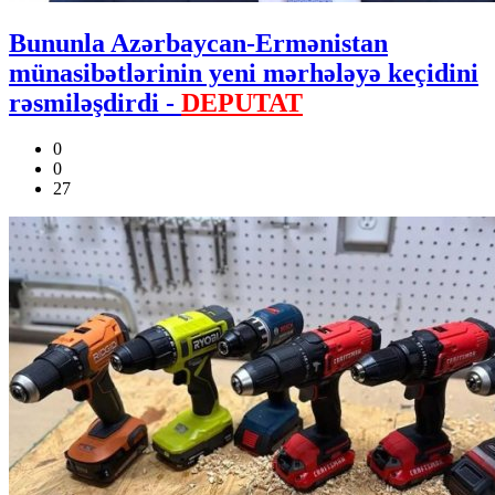
Bununla Azərbaycan-Ermənistan
münasibətlərinin yeni mərhələyə keçidini
rəsmiləşdirdi -
DEPUTAT
0
0
27