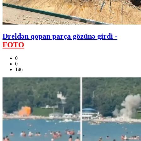
Dreldən qopan parça gözünə girdi -
FOTO
0
0
146