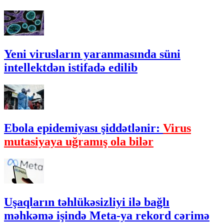
Yeni virusların yaranmasında süni
intellektdən istifadə edilib
Ebola epidemiyası şiddətlənir:
Virus
mutasiyaya uğramış ola bilər
Uşaqların təhlükəsizliyi ilə bağlı
məhkəmə işində Meta-ya rekord cərimə