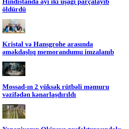
Hindistanda ayı iki uşağı parçalayıb
öldürdü
Kristal və Hansgrohe arasında
əməkdaşlıq memorandumu imzalanıb
Mossad-ın 2 yüksək rütbəli məmuru
vəzifədən kənarlaşdırıldı