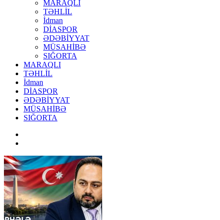
MARAQLI
TƏHLİL
İdman
DİASPOR
ƏDƏBİYYAT
MÜSAHİBƏ
SIĞORTA
MARAQLI
TƏHLİL
İdman
DİASPOR
ƏDƏBİYYAT
MÜSAHİBƏ
SIĞORTA