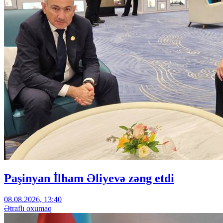
Paşinyan İlham Əliyevə zəng etdi
08.08.2026, 13:40
Ətraflı oxumaq