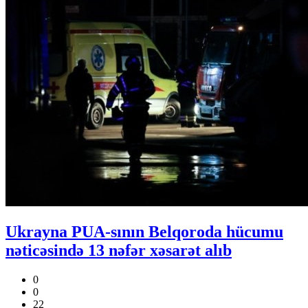
Ukrayna PUA-sının Belqoroda hücumu
nəticəsində 13 nəfər xəsarət alıb
0
0
22