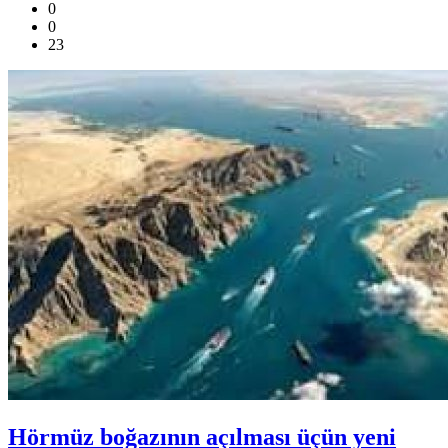
0
0
23
Hörmüz boğazının açılması üçün yeni