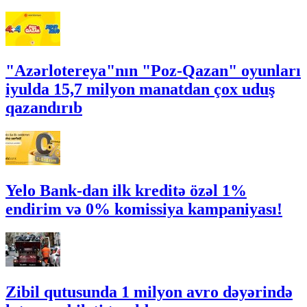
"Azərlotereya"nın "Poz-Qazan" oyunları
iyulda 15,7 milyon manatdan çox uduş
qazandırıb
Yelo Bank-dan ilk kreditə özəl 1%
endirim və 0% komissiya kampaniyası!
Zibil qutusunda 1 milyon avro dəyərində