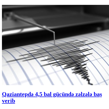
Qaziantepdə 4,5 bal gücündə zəlzələ baş
verib