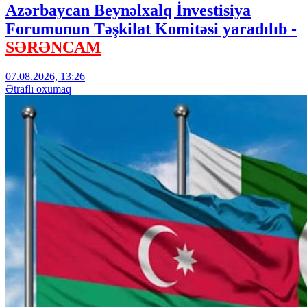
Azərbaycan Beynəlxalq İnvestisiya
Forumunun Təşkilat Komitəsi yaradılıb -
SƏRƏNCAM
07.08.2026, 13:26
Ətraflı oxumaq