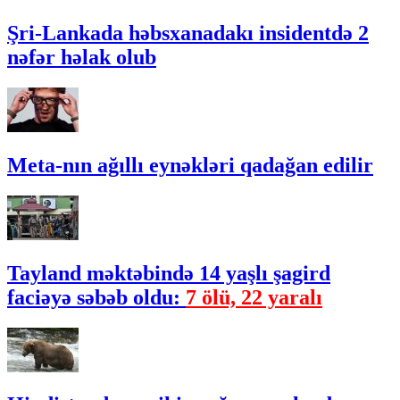
Şri-Lankada həbsxanadakı insidentdə 2
nəfər həlak olub
Meta-nın ağıllı eynəkləri qadağan edilir
Tayland məktəbində 14 yaşlı şagird
faciəyə səbəb oldu:
7 ölü, 22 yaralı