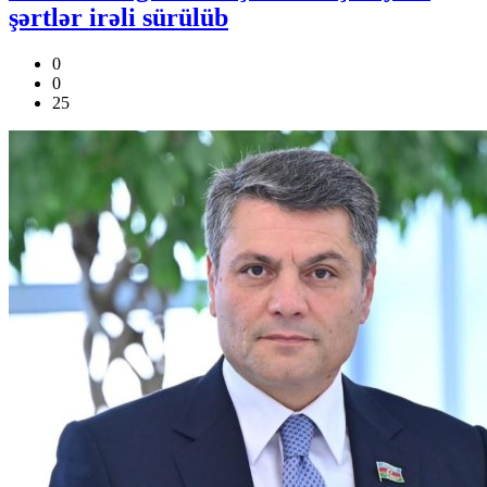
şərtlər irəli sürülüb
0
0
25