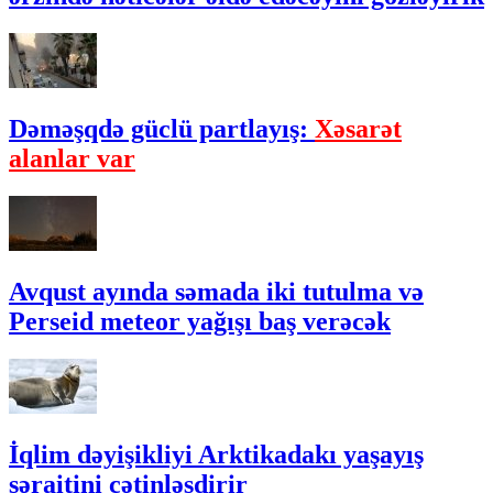
Dəməşqdə güclü partlayış:
Xəsarət
alanlar var
Avqust ayında səmada iki tutulma və
Perseid meteor yağışı baş verəcək
İqlim dəyişikliyi Arktikadakı yaşayış
şəraitini çətinləşdirir