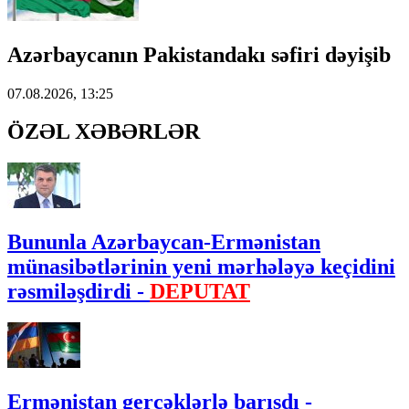
Azərbaycanın Pakistandakı səfiri dəyişib
07.08.2026, 13:25
ÖZƏL XƏBƏRLƏR
Bununla Azərbaycan-Ermənistan
münasibətlərinin yeni mərhələyə keçidini
rəsmiləşdirdi -
DEPUTAT
Ermənistan gerçəklərlə barışdı -