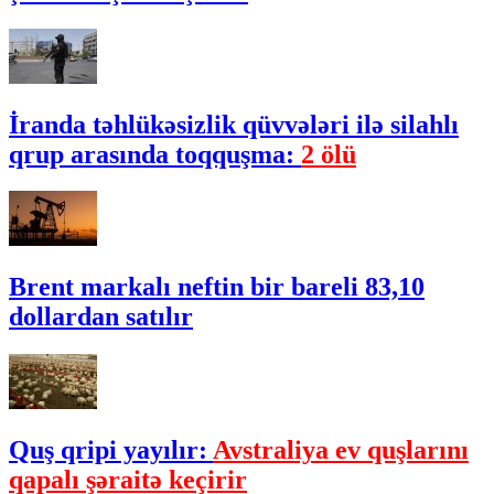
İranda təhlükəsizlik qüvvələri ilə silahlı
qrup arasında toqquşma:
2 ölü
Brent markalı neftin bir bareli 83,10
dollardan satılır
Quş qripi yayılır:
Avstraliya ev quşlarını
qapalı şəraitə keçirir