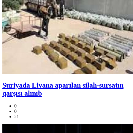
Suriyada Livana aparılan silah-sursatın
qarşısı alınıb
0
0
21