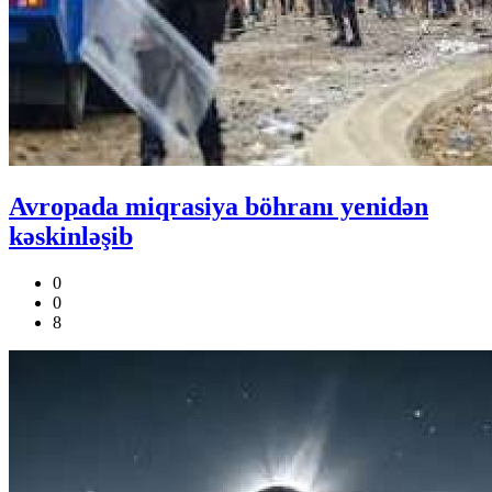
Avropada miqrasiya böhranı yenidən
kəskinləşib
0
0
8