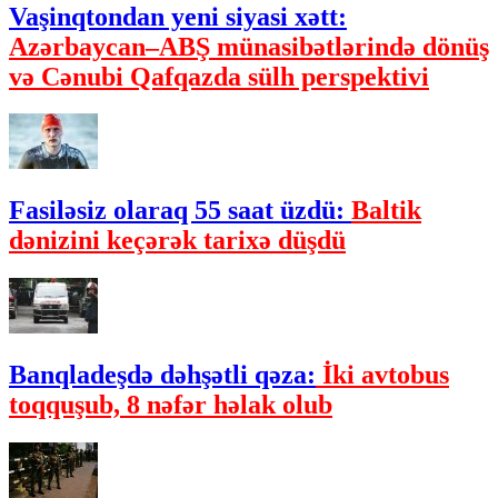
Vaşinqtondan yeni siyasi xətt:
Azərbaycan–ABŞ münasibətlərində dönüş
və Cənubi Qafqazda sülh perspektivi
Fasiləsiz olaraq 55 saat üzdü:
Baltik
dənizini keçərək tarixə düşdü
Banqladeşdə dəhşətli qəza:
İki avtobus
toqquşub, 8 nəfər həlak olub