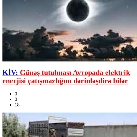
KİV:
Günəş tutulması Avropada elektrik
enerjisi çatışmazlığını dərinləşdirə bilər
0
0
18