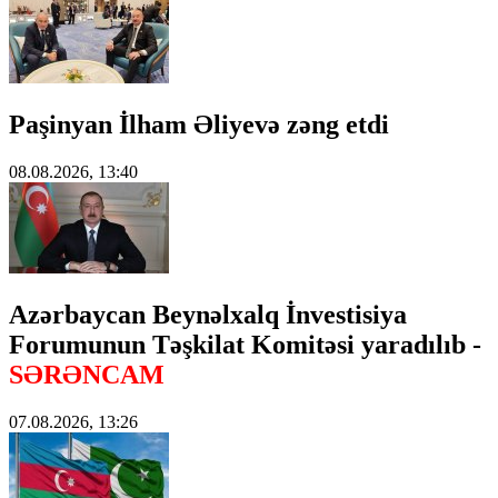
Paşinyan İlham Əliyevə zəng etdi
08.08.2026, 13:40
Azərbaycan Beynəlxalq İnvestisiya
Forumunun Təşkilat Komitəsi yaradılıb -
SƏRƏNCAM
07.08.2026, 13:26