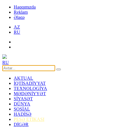
Haqqımızda
Reklam
Əlaqə
AZ
RU
RU
AKTUAL
İQTİSADİYYAT
TEXNOLOGİYA
MƏDƏNİYYƏT
SİYASƏT
DÜNYA
SOSİAL
HADİSƏ
PEŞƏ ETİKASI
DİGƏR