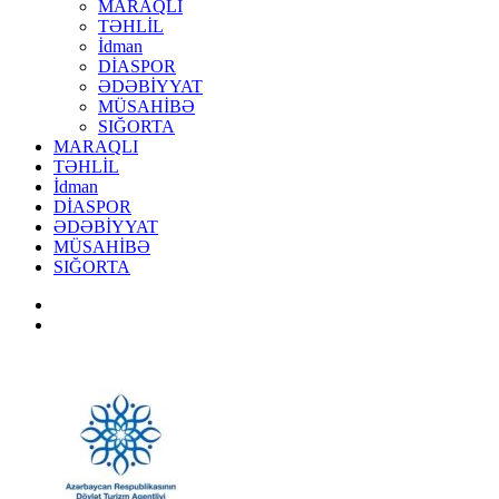
MARAQLI
TƏHLİL
İdman
DİASPOR
ƏDƏBİYYAT
MÜSAHİBƏ
SIĞORTA
MARAQLI
TƏHLİL
İdman
DİASPOR
ƏDƏBİYYAT
MÜSAHİBƏ
SIĞORTA