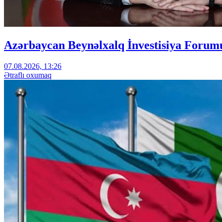
Azərbaycan Beynəlxalq İnvestisiya Forumu
07.08.2026, 13:26
Ətraflı oxumaq