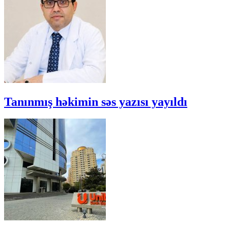
Tanınmış həkimin səs yazısı yayıldı