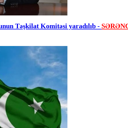
nun Təşkilat Komitəsi yaradılıb -
SƏRƏN