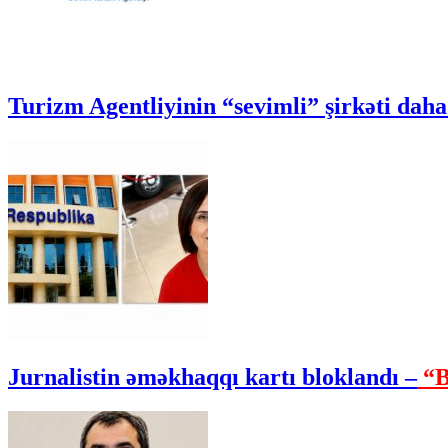
Turizm Agentliyinin “sevimli” şirkəti daha 
Jurnalistin əməkhaqqı kartı bloklandı –
“B