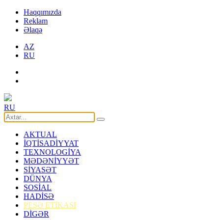
Haqqımızda
Reklam
Əlaqə
AZ
RU
RU
AKTUAL
İQTİSADİYYAT
TEXNOLOGİYA
MƏDƏNİYYƏT
SİYASƏT
DÜNYA
SOSİAL
HADİSƏ
PEŞƏ ETİKASI
DİGƏR