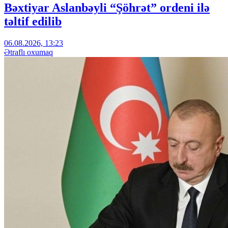
Bəxtiyar Aslanbəyli “Şöhrət” ordeni ilə
təltif edilib
06.08.2026, 13:23
Ətraflı oxumaq