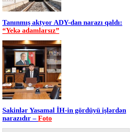
Tanınmış aktyor ADY-dan narazı qaldı:
“Yekə adamlarsız”
Sakinlər Yasamal İH-in gördüyü işlərdən
narazıdır –
Foto