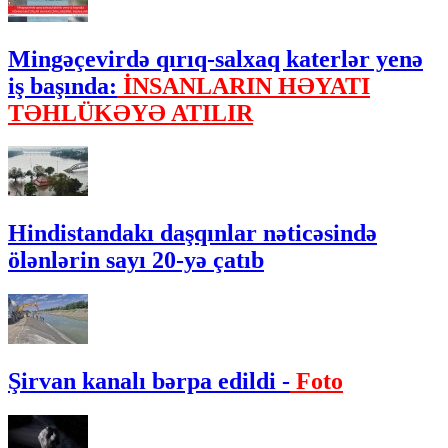
Mingəçevirdə qırıq-salxaq katerlər yenə
iş başında:
İNSANLARIN HƏYATI
TƏHLÜKƏYƏ ATILIR
Hindistandakı daşqınlar nəticəsində
ölənlərin sayı 20-yə çatıb
Şirvan kanalı bərpa edildi -
Foto