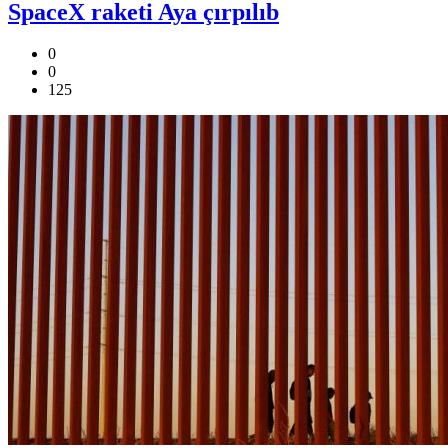
SpaceX raketi Aya çırpılıb
0
0
125