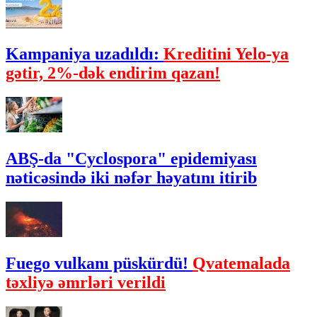
Kampaniya uzadıldı:
Kreditini Yelo-ya
gətir, 2%-dək endirim qazan!
ABŞ-da "Cyclospora" epidemiyası
nəticəsində iki nəfər həyatını itirib
Fuego vulkanı püskürdü!
Qvatemalada
təxliyə əmrləri verildi