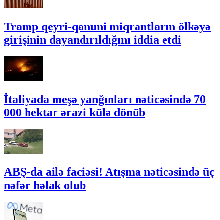
Tramp qeyri-qanuni miqrantların ölkəyə
girişinin dayandırıldığını iddia etdi
İtaliyada meşə yanğınları nəticəsində 70
000 hektar ərazi külə dönüb
ABŞ-da ailə faciəsi! Atışma nəticəsində üç
nəfər həlak olub