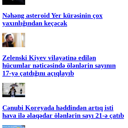
Nəhəng asteroid Yer kürəsinin çox
yaxınlığından keçəcək
Zelenski Kiyev vilayətinə edilən
hücumlar nəticəsində ölənlərin sayının
17-yə çatdığını açıqlayıb
Cənubi Koreyada həddindən artıq isti
hava ilə əlaqədar ölənlərin sayı 21-ə çatıb