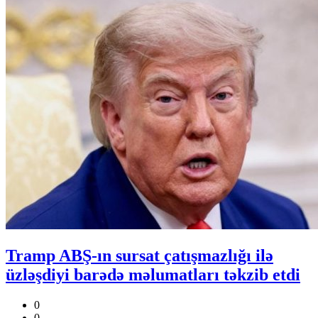
Tramp ABŞ-ın sursat çatışmazlığı ilə
üzləşdiyi barədə məlumatları təkzib etdi
0
0