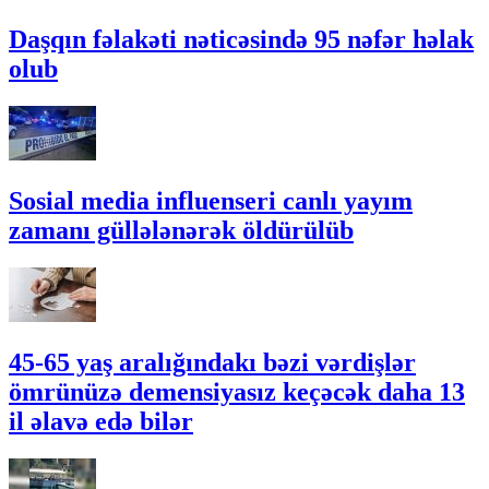
Daşqın fəlakəti nəticəsində 95 nəfər həlak
olub
Sosial media influenseri canlı yayım
zamanı güllələnərək öldürülüb
45-65 yaş aralığındakı bəzi vərdişlər
ömrünüzə demensiyasız keçəcək daha 13
il əlavə edə bilər