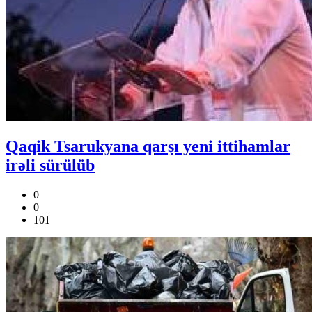
Qaqik Tsarukyana qarşı yeni ittihamlar
irəli sürülüb
0
0
101