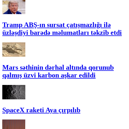
Tramp ABŞ-ın sursat çatışmazlığı ilə
üzləşdiyi barədə məlumatları təkzib etdi
Mars səthinin dərhal altında qorunub
qalmış üzvi karbon aşkar edildi
SpaceX raketi Aya çırpılıb