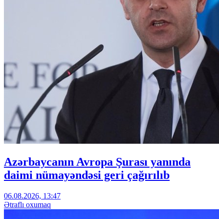
Azərbaycanın Avropa Şurası yanında
daimi nümayəndəsi geri çağırılıb
06.08.2026, 13:47
Ətraflı oxumaq