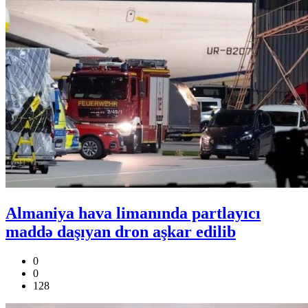
Almaniya hava limanında partlayıcı
maddə daşıyan dron aşkar edilib
0
0
128