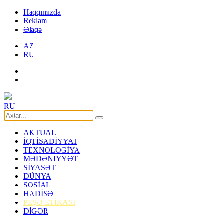
Haqqımızda
Reklam
Əlaqə
AZ
RU
RU
AKTUAL
İQTİSADİYYAT
TEXNOLOGİYA
MƏDƏNİYYƏT
SİYASƏT
DÜNYA
SOSİAL
HADİSƏ
PEŞƏ ETİKASI
DİGƏR