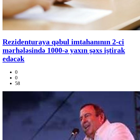
Rezidenturaya qəbul imtahanının 2-ci
mərhələsində 1000-ə yaxın şəxs iştirak
edəcək
0
0
58