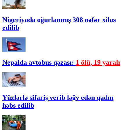
Nigeriyada oğurlanmış 308 nəfər xilas
edilib
Nepalda avtobus qəzası:
1 ölü, 19 yaralı
Yüzlərlə sifariş verib ləğv edən qadın
həbs edilib