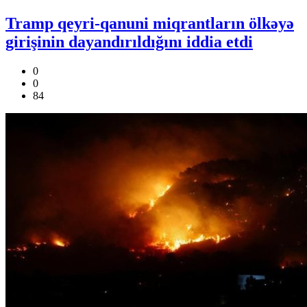
Tramp qeyri-qanuni miqrantların ölkəyə
girişinin dayandırıldığını iddia etdi
0
0
84