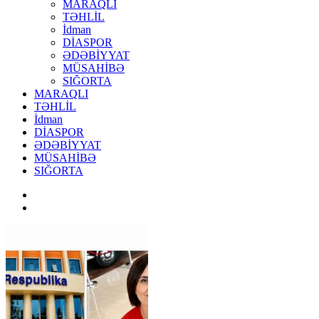
MARAQLI
TƏHLİL
İdman
DİASPOR
ƏDƏBİYYAT
MÜSAHİBƏ
SIĞORTA
MARAQLI
TƏHLİL
İdman
DİASPOR
ƏDƏBİYYAT
MÜSAHİBƏ
SIĞORTA