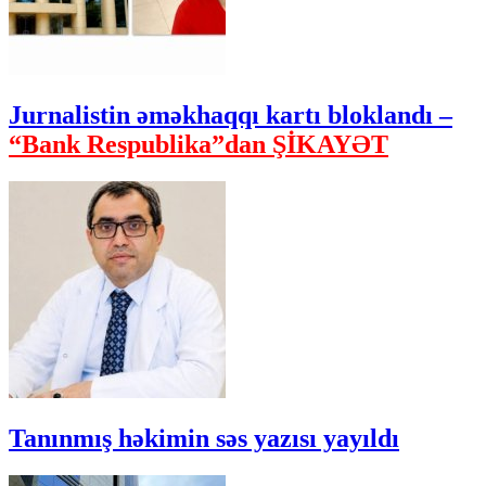
Jurnalistin əməkhaqqı kartı bloklandı –
“Bank Respublika”dan ŞİKAYƏT
Tanınmış həkimin səs yazısı yayıldı