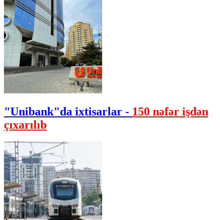
"Unibank"da ixtisarlar -
150 nəfər işdən
çıxarılıb