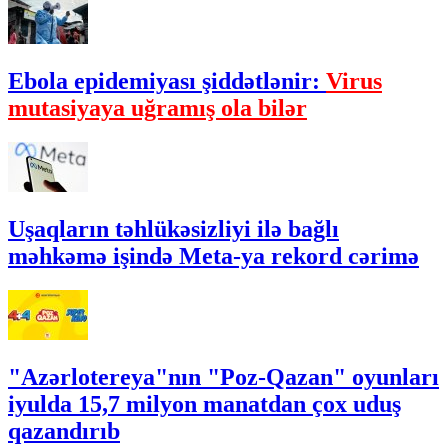
Ebola epidemiyası şiddətlənir:
Virus
mutasiyaya uğramış ola bilər
Uşaqların təhlükəsizliyi ilə bağlı
məhkəmə işində Meta-ya rekord cərimə
"Azərlotereya"nın "Poz-Qazan" oyunları
iyulda 15,7 milyon manatdan çox uduş
qazandırıb