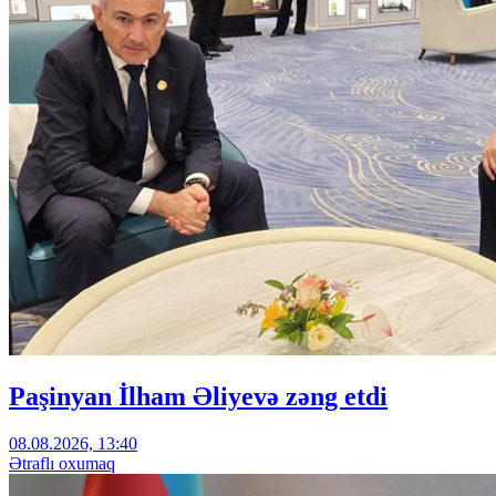
Paşinyan İlham Əliyevə zəng etdi
08.08.2026, 13:40
Ətraflı oxumaq