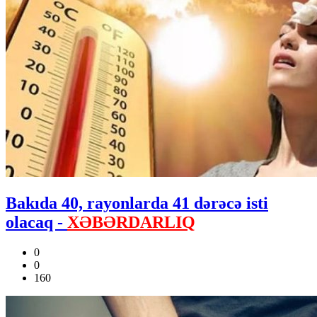
Bakıda 40, rayonlarda 41 dərəcə isti
olacaq -
XƏBƏRDARLIQ
0
0
160