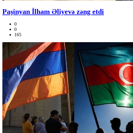
Paşinyan İlham Əliyevə zəng etdi
0
0
165