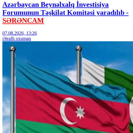
Azərbaycan Beynəlxalq İnvestisiya
Forumunun Təşkilat Komitəsi yaradılıb -
SƏRƏNCAM
07.08.2026, 13:26
Ətraflı oxumaq