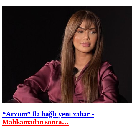
“Arzum” ilə bağlı yeni xəbər -
Məhkəmədən sonra…