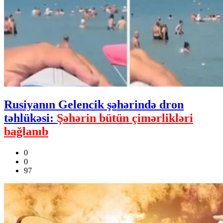
Rusiyanın Gelencik şəhərində dron
təhlükəsi:
Şəhərin bütün çimərlikləri
bağlanıb
0
0
97