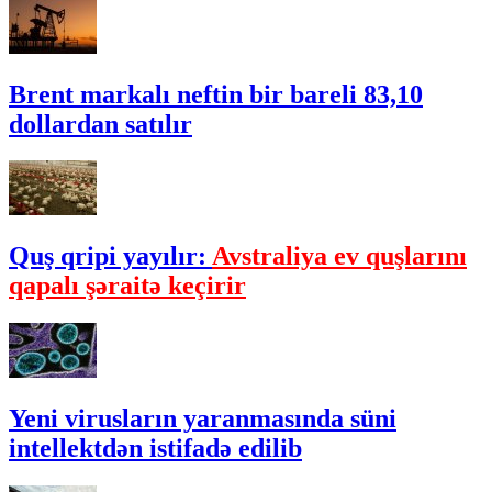
Brent markalı neftin bir bareli 83,10
dollardan satılır
Quş qripi yayılır:
Avstraliya ev quşlarını
qapalı şəraitə keçirir
Yeni virusların yaranmasında süni
intellektdən istifadə edilib