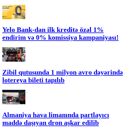
Yelo Bank-dan ilk kreditə özəl 1%
endirim və 0% komissiya kampaniyası!
Zibil qutusunda 1 milyon avro dəyərində
lotereya bileti tapılıb
Almaniya hava limanında partlayıcı
maddə daşıyan dron aşkar edilib