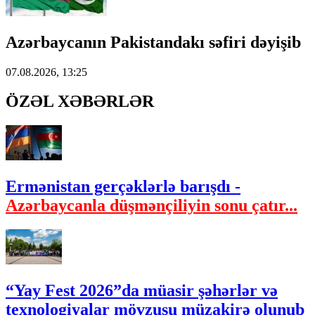
Azərbaycanın Pakistandakı səfiri dəyişib
07.08.2026, 13:25
ÖZƏL XƏBƏRLƏR
Ermənistan gerçəklərlə barışdı -
Azərbaycanla düşmənçiliyin sonu çatır...
“Yay Fest 2026”da müasir şəhərlər və
texnologiyalar mövzusu müzakirə olunub