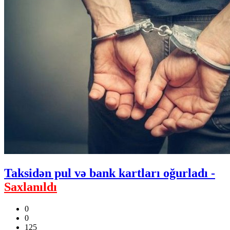
Taksidən pul və bank kartları oğurladı -
Saxlanıldı
0
0
125