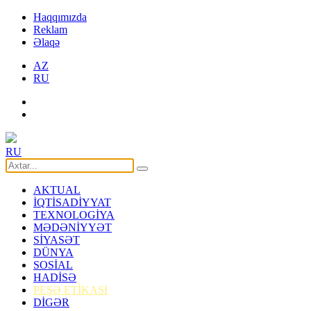
Haqqımızda
Reklam
Əlaqə
AZ
RU
RU
AKTUAL
İQTİSADİYYAT
TEXNOLOGİYA
MƏDƏNİYYƏT
SİYASƏT
DÜNYA
SOSİAL
HADİSƏ
PEŞƏ ETİKASI
DİGƏR