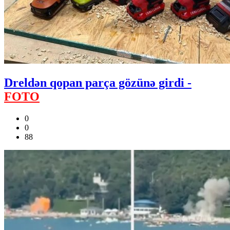
Dreldən qopan parça gözünə girdi -
FOTO
0
0
88