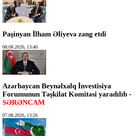
Paşinyan İlham Əliyevə zəng etdi
08.08.2026, 13:40
Azərbaycan Beynəlxalq İnvestisiya
Forumunun Təşkilat Komitəsi yaradılıb -
SƏRƏNCAM
07.08.2026, 13:26