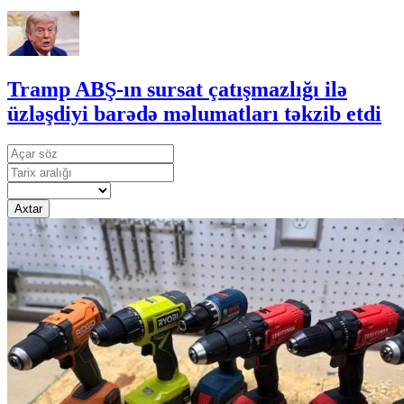
Tramp ABŞ-ın sursat çatışmazlığı ilə
üzləşdiyi barədə məlumatları təkzib etdi
Axtar