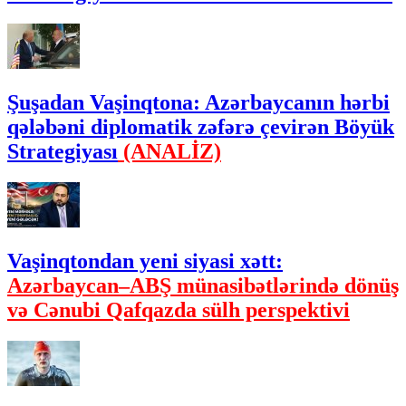
Şuşadan Vaşinqtona: Azərbaycanın hərbi
qələbəni diplomatik zəfərə çevirən Böyük
Strategiyası
(ANALİZ)
Vaşinqtondan yeni siyasi xətt:
Azərbaycan–ABŞ münasibətlərində dönüş
və Cənubi Qafqazda sülh perspektivi