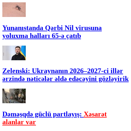
Yunanıstanda Qərbi Nil virusuna
yoluxma halları 65-ə çatıb
Zelenski: Ukraynanın 2026–2027-ci illər
ərzində nəticələr əldə edəcəyini gözləyirik
Dəməşqdə güclü partlayış:
Xəsarət
alanlar var