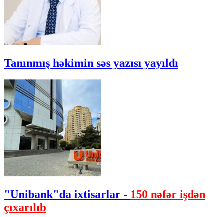
Tanınmış həkimin səs yazısı yayıldı
"Unibank"da ixtisarlar -
150 nəfər işdən
çıxarılıb