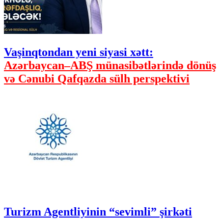
Vaşinqtondan yeni siyasi xətt:
Azərbaycan–ABŞ münasibətlərində dönüş
və Cənubi Qafqazda sülh perspektivi
Turizm Agentliyinin “sevimli” şirkəti