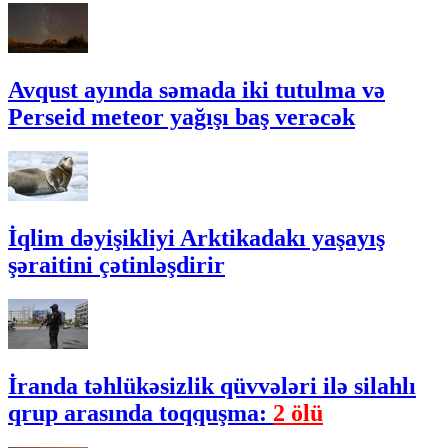
Avqust ayında səmada iki tutulma və
Perseid meteor yağışı baş verəcək
İqlim dəyişikliyi Arktikadakı yaşayış
şəraitini çətinləşdirir
İranda təhlükəsizlik qüvvələri ilə silahlı
qrup arasında toqquşma:
2 ölü