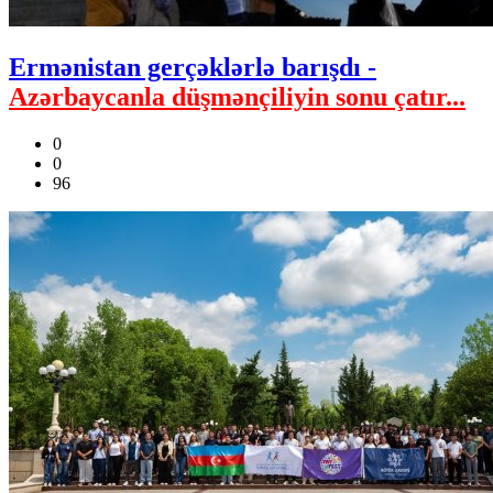
Ermənistan gerçəklərlə barışdı -
Azərbaycanla düşmənçiliyin sonu çatır...
0
0
96