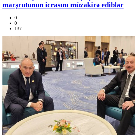
marşrutunun icrasını müzakirə ediblər
0
0
137