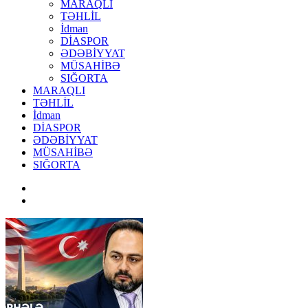
MARAQLI
TƏHLİL
İdman
DİASPOR
ƏDƏBİYYAT
MÜSAHİBƏ
SIĞORTA
MARAQLI
TƏHLİL
İdman
DİASPOR
ƏDƏBİYYAT
MÜSAHİBƏ
SIĞORTA