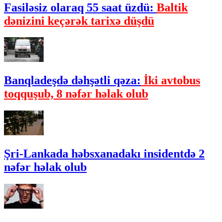
Fasiləsiz olaraq 55 saat üzdü:
Baltik
dənizini keçərək tarixə düşdü
Banqladeşdə dəhşətli qəza:
İki avtobus
toqquşub, 8 nəfər həlak olub
Şri-Lankada həbsxanadakı insidentdə 2
nəfər həlak olub