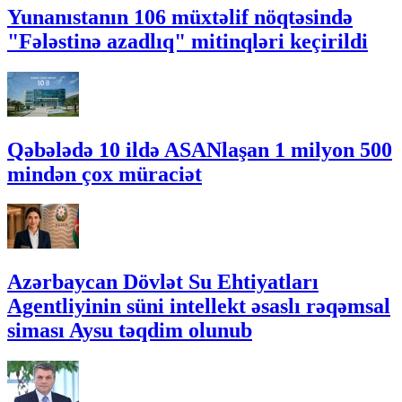
Yunanıstanın 106 müxtəlif nöqtəsində
"Fələstinə azadlıq" mitinqləri keçirildi
Qəbələdə 10 ildə ASANlaşan 1 milyon 500
mindən çox müraciət
Azərbaycan Dövlət Su Ehtiyatları
Agentliyinin süni intellekt əsaslı rəqəmsal
siması Aysu təqdim olunub