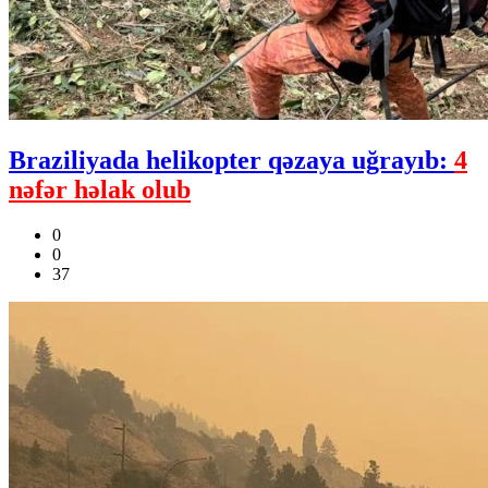
Braziliyada helikopter qəzaya uğrayıb:
4
nəfər həlak olub
0
0
37