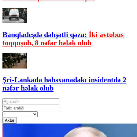
Banqladeşdə dəhşətli qəza:
İki avtobus
toqquşub, 8 nəfər həlak olub
Şri-Lankada həbsxanadakı insidentdə 2
nəfər həlak olub
Axtar