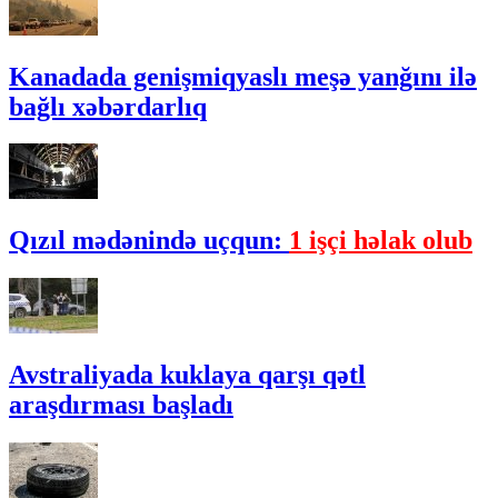
Kanadada genişmiqyaslı meşə yanğını ilə
bağlı xəbərdarlıq
Qızıl mədənində uçqun:
1 işçi həlak olub
Avstraliyada kuklaya qarşı qətl
araşdırması başladı