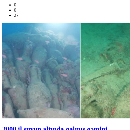
0
0
27
2000 il suyun altında qalmış gəmini