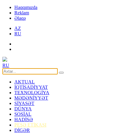
Haqqımızda
Reklam
Əlaqə
AZ
RU
RU
AKTUAL
İQTİSADİYYAT
TEXNOLOGİYA
MƏDƏNİYYƏT
SİYASƏT
DÜNYA
SOSİAL
HADİSƏ
PEŞƏ ETİKASI
DİGƏR