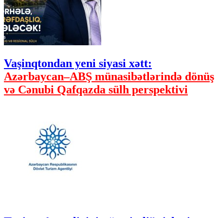
Vaşinqtondan yeni siyasi xətt:
Azərbaycan–ABŞ münasibətlərində dönüş
və Cənubi Qafqazda sülh perspektivi