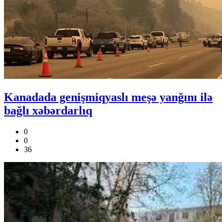
Kanadada genişmiqyaslı meşə yanğını ilə
bağlı xəbərdarlıq
0
0
36