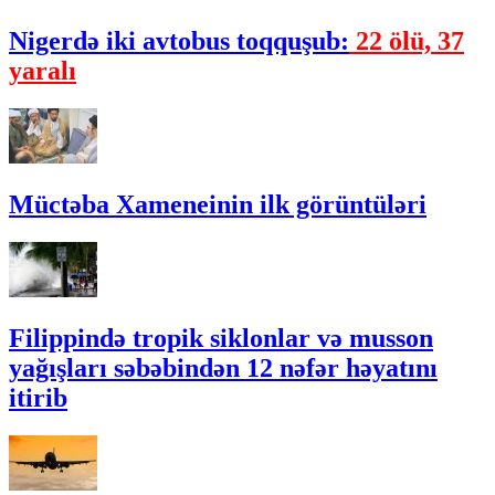
Nigerdə ​​iki avtobus toqquşub:
22 ölü, 37
yaralı
Müctəba Xameneinin ilk görüntüləri
Filippində tropik siklonlar və musson
yağışları səbəbindən 12 nəfər həyatını
itirib