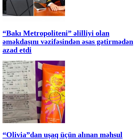
“Bakı Metropoliteni” əlilliyi olan
əməkdaşını vəzifəsindən əsas gətirmədən
azad etdi
“Olivia”dan uşaq üçün alınan məhsul