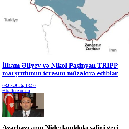
İlham Əliyev və Nikol Paşinyan TRIPP
marşrutunun icrasını müzakirə ediblər
08.08.2026, 13:50
Ətraflı oxumaq
Azərbaycanın Niderlanddakı səfiri geri