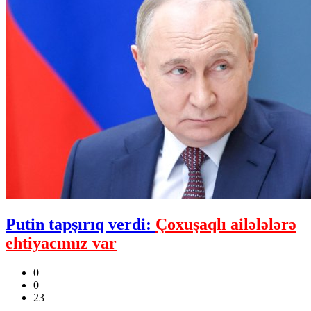
Putin tapşırıq verdi:
Çoxuşaqlı ailələlərə
ehtiyacımız var
0
0
23