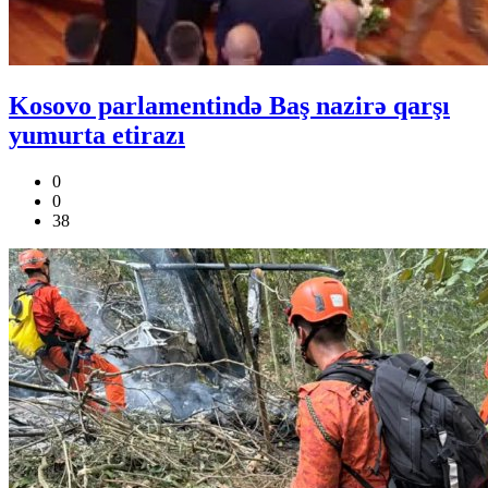
Kosovo parlamentində Baş nazirə qarşı
yumurta etirazı
0
0
38