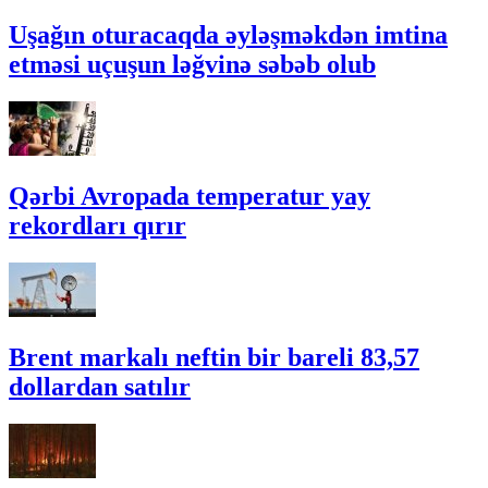
Uşağın oturacaqda əyləşməkdən imtina
etməsi uçuşun ləğvinə səbəb olub
Qərbi Avropada temperatur yay
rekordları qırır
Brent markalı neftin bir bareli 83,57
dollardan satılır