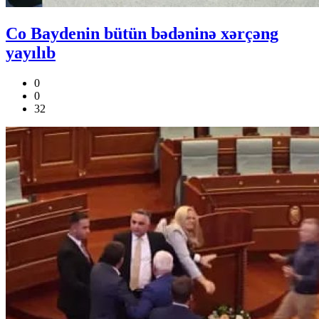
Co Baydenin bütün bədəninə xərçəng
yayılıb
0
0
32