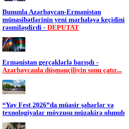
Bununla Azərbaycan-Ermənistan
münasibətlərinin yeni mərhələyə keçidini
rəsmiləşdirdi -
DEPUTAT
Ermənistan gerçəklərlə barışdı -
Azərbaycanla düşmənçiliyin sonu çatır...
“Yay Fest 2026”da müasir şəhərlər və
texnologiyalar mövzusu müzakirə olunub