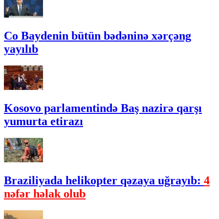
Co Baydenin bütün bədəninə xərçəng
yayılıb
Kosovo parlamentində Baş nazirə qarşı
yumurta etirazı
Braziliyada helikopter qəzaya uğrayıb:
4
nəfər həlak olub