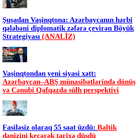
Şuşadan Vaşinqtona: Azərbaycanın hərbi
qələbəni diplomatik zəfərə çevirən Böyük
Strategiyası
(ANALİZ)
Vaşinqtondan yeni siyasi xətt:
Azərbaycan–ABŞ münasibətlərində dönüş
və Cənubi Qafqazda sülh perspektivi
Fasiləsiz olaraq 55 saat üzdü:
Baltik
dənizini keçərək tarixə düşdü