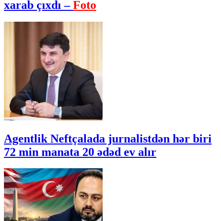
xarab çıxdı –
Foto
Agentlik Neftçalada jurnalistdən hər biri
72 min manata 20 ədəd ev alır