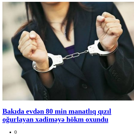
Bakıda evdən 80 min manatlıq qızıl
oğurlayan xadiməyə hökm oxundu
0