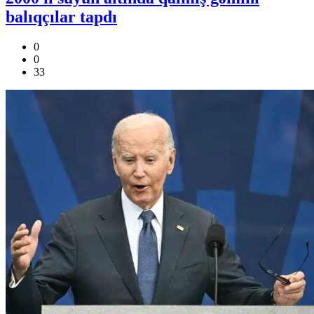
balıqçılar tapdı
0
0
33