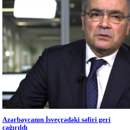
Azərbaycanın İsveçrədəki səfiri geri
çağırıldı