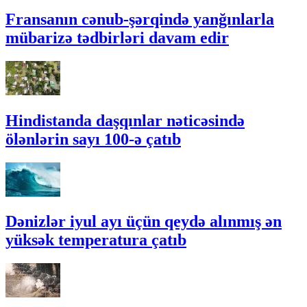
Fransanın cənub-şərqində yanğınlarla
mübarizə tədbirləri davam edir
Hindistanda daşqınlar nəticəsində
ölənlərin sayı 100-ə çatıb
Dənizlər iyul ayı üçün qeydə alınmış ən
yüksək temperatura çatıb