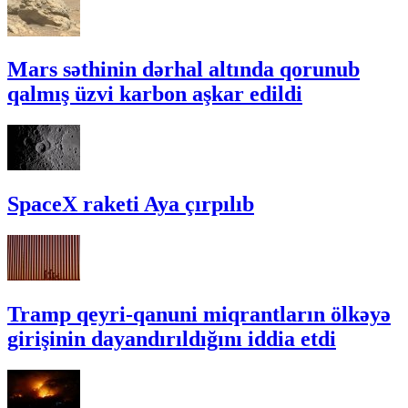
Mars səthinin dərhal altında qorunub
qalmış üzvi karbon aşkar edildi
SpaceX raketi Aya çırpılıb
Tramp qeyri-qanuni miqrantların ölkəyə
girişinin dayandırıldığını iddia etdi