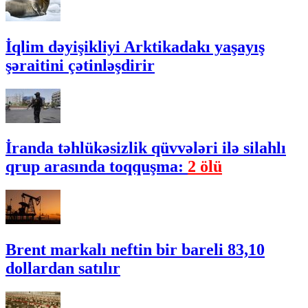
İqlim dəyişikliyi Arktikadakı yaşayış
şəraitini çətinləşdirir
İranda təhlükəsizlik qüvvələri ilə silahlı
qrup arasında toqquşma:
2 ölü
Brent markalı neftin bir bareli 83,10
dollardan satılır