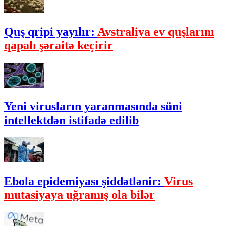
Quş qripi yayılır:
Avstraliya ev quşlarını
qapalı şəraitə keçirir
Yeni virusların yaranmasında süni
intellektdən istifadə edilib
Ebola epidemiyası şiddətlənir:
Virus
mutasiyaya uğramış ola bilər