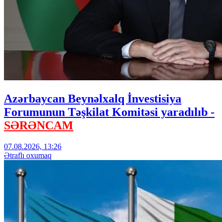
Azərbaycan Beynəlxalq İnvestisiya
Forumunun Təşkilat Komitəsi yaradılıb -
SƏRƏNCAM
07.08.2026, 13:26
Ətraflı oxumaq