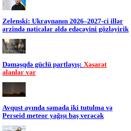
Zelenski: Ukraynanın 2026–2027-ci illər
ərzində nəticələr əldə edəcəyini gözləyirik
Dəməşqdə güclü partlayış:
Xəsarət
alanlar var
Avqust ayında səmada iki tutulma və
Perseid meteor yağışı baş verəcək