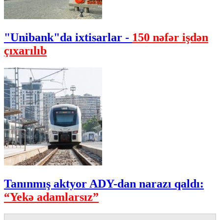
"Unibank"da ixtisarlar -
150 nəfər işdən
çıxarılıb
Tanınmış aktyor ADY-dan narazı qaldı:
“Yekə adamlarsız”