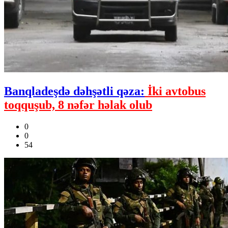
Banqladeşdə dəhşətli qəza:
İki avtobus
toqquşub, 8 nəfər həlak olub
0
0
54