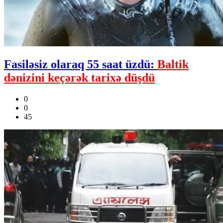
Fasiləsiz olaraq 55 saat üzdü:
Baltik
dənizini keçərək tarixə düşdü
0
0
45