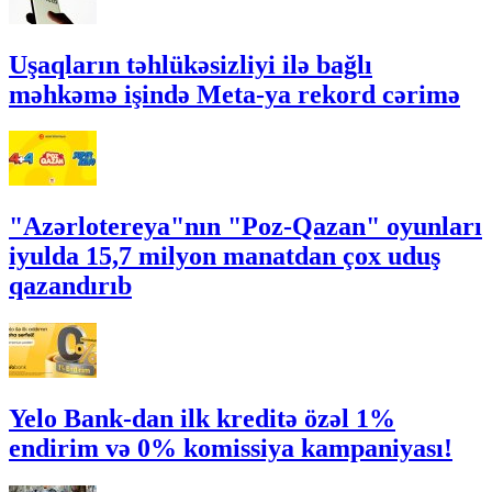
Uşaqların təhlükəsizliyi ilə bağlı
məhkəmə işində Meta-ya rekord cərimə
"Azərlotereya"nın "Poz-Qazan" oyunları
iyulda 15,7 milyon manatdan çox uduş
qazandırıb
Yelo Bank-dan ilk kreditə özəl 1%
endirim və 0% komissiya kampaniyası!