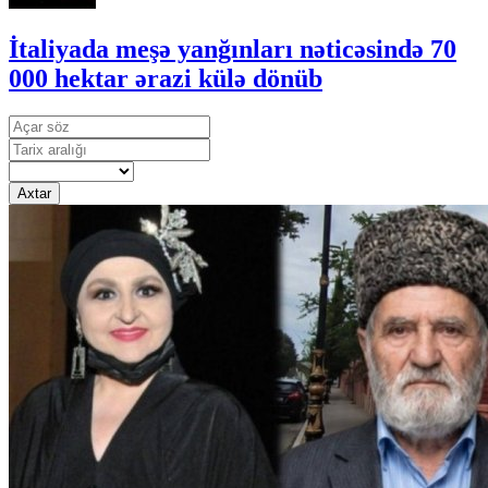
İtaliyada meşə yanğınları nəticəsində 70
000 hektar ərazi külə dönüb
Axtar