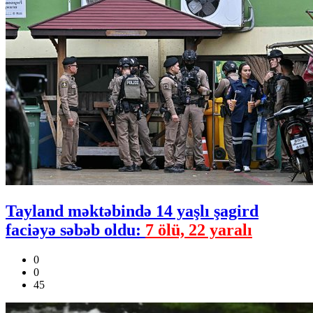
Tayland məktəbində 14 yaşlı şagird
faciəyə səbəb oldu:
7 ölü, 22 yaralı
0
0
45