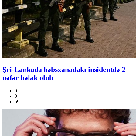
Şri-Lankada həbsxanadakı insidentdə 2
nəfər həlak olub
0
0
59