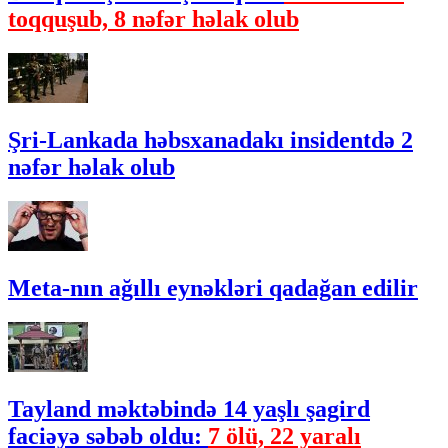
toqquşub, 8 nəfər həlak olub
Şri-Lankada həbsxanadakı insidentdə 2
nəfər həlak olub
Meta-nın ağıllı eynəkləri qadağan edilir
Tayland məktəbində 14 yaşlı şagird
faciəyə səbəb oldu:
7 ölü, 22 yaralı