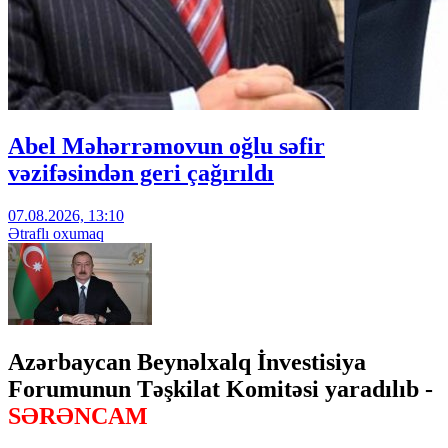
Abel Məhərrəmovun oğlu səfir
vəzifəsindən geri çağırıldı
07.08.2026, 13:10
Ətraflı oxumaq
Azərbaycan Beynəlxalq İnvestisiya
Forumunun Təşkilat Komitəsi yaradılıb -
SƏRƏNCAM