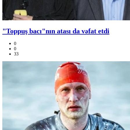
"Toppuş bacı"nın atası da vəfat etdi
0
0
33