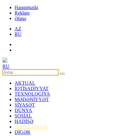
Haqqımızda
Reklam
Əlaqə
AZ
RU
RU
AKTUAL
İQTİSADİYYAT
TEXNOLOGİYA
MƏDƏNİYYƏT
SİYASƏT
DÜNYA
SOSİAL
HADİSƏ
PEŞƏ ETİKASI
DİGƏR