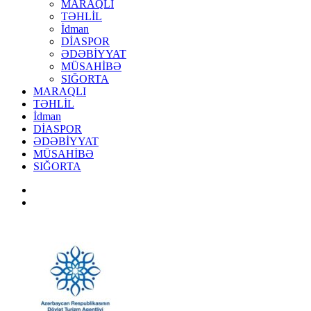
MARAQLI
TƏHLİL
İdman
DİASPOR
ƏDƏBİYYAT
MÜSAHİBƏ
SIĞORTA
MARAQLI
TƏHLİL
İdman
DİASPOR
ƏDƏBİYYAT
MÜSAHİBƏ
SIĞORTA