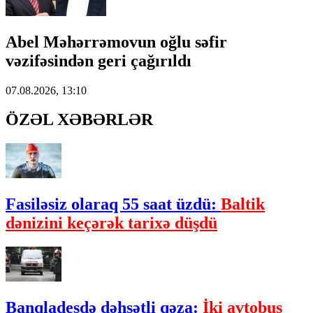
Abel Məhərrəmovun oğlu səfir
vəzifəsindən geri çağırıldı
07.08.2026, 13:10
ÖZƏL XƏBƏRLƏR
Fasiləsiz olaraq 55 saat üzdü:
Baltik
dənizini keçərək tarixə düşdü
Banqladeşdə dəhşətli qəza:
İki avtobus