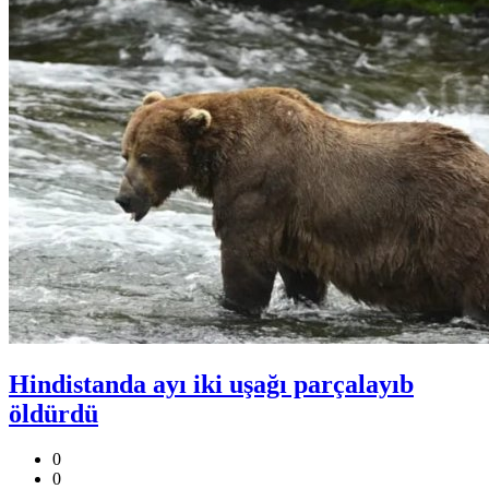
Hindistanda ayı iki uşağı parçalayıb
öldürdü
0
0