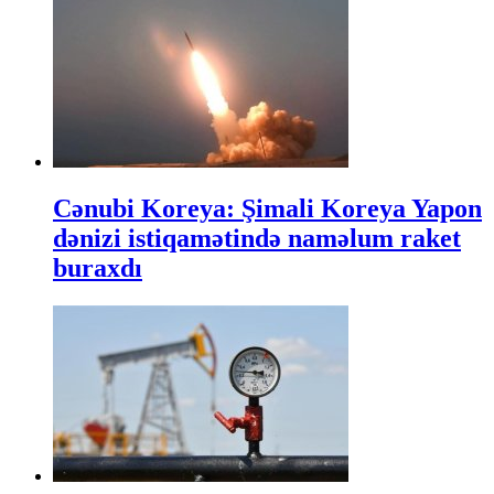
Cənubi Koreya: Şimali Koreya Yapon
dənizi istiqamətində naməlum raket
buraxdı