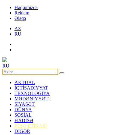
Haqqımızda
Reklam
Əlaqə
AZ
RU
RU
AKTUAL
İQTİSADİYYAT
TEXNOLOGİYA
MƏDƏNİYYƏT
SİYASƏT
DÜNYA
SOSİAL
HADİSƏ
PEŞƏ ETİKASI
DİGƏR