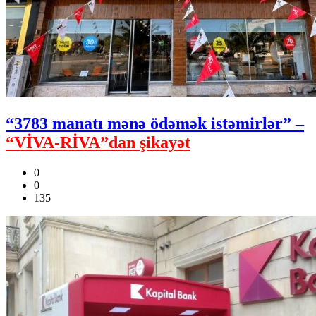
“3783 manatı mənə ödəmək istəmirlər” –
“VİVA-RİVA”dan şikayət
0
0
135