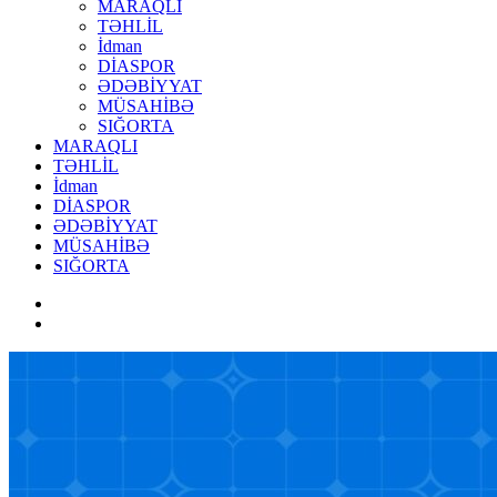
MARAQLI
TƏHLİL
İdman
DİASPOR
ƏDƏBİYYAT
MÜSAHİBƏ
SIĞORTA
MARAQLI
TƏHLİL
İdman
DİASPOR
ƏDƏBİYYAT
MÜSAHİBƏ
SIĞORTA