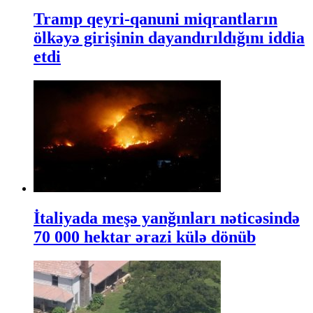
Tramp qeyri-qanuni miqrantların
ölkəyə girişinin dayandırıldığını iddia
etdi
İtaliyada meşə yanğınları nəticəsində
70 000 hektar ərazi külə dönüb