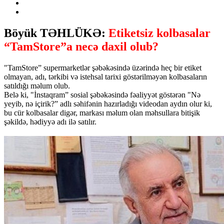
Böyük TƏHLÜKƏ:
Etiketsiz kolbasalar
“TamStore”a necə daxil olub?
"TamStore” supermarketlər şəbəkəsində üzərində heç bir etiket
olmayan, adı, tərkibi və istehsal tarixi göstərilməyən kolbasaların
satıldığı məlum olub.
Belə ki, "İnstaqram” sosial şəbəkəsində fəaliyyət göstərən "Nə
yeyib, nə içirik?” adlı səhifənin hazırladığı videodan aydın olur ki,
bu cür kolbasalar digər, markası məlum olan məhsullara bitişik
şəkildə, hədiyyə adı ilə satılır.