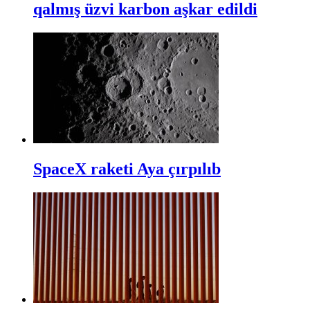
qalmış üzvi karbon aşkar edildi
SpaceX raketi Aya çırpılıb