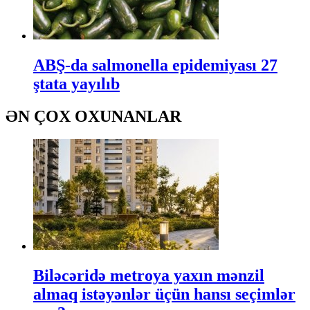
ABŞ-da salmonella epidemiyası 27
ştata yayılıb
ƏN ÇOX OXUNANLAR
Biləcəridə metroya yaxın mənzil
almaq istəyənlər üçün hansı seçimlər