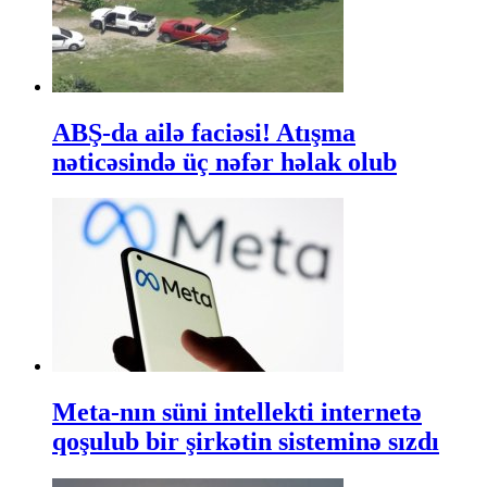
ABŞ-da ailə faciəsi! Atışma
nəticəsində üç nəfər həlak olub
Meta-nın süni intellekti internetə
qoşulub bir şirkətin sisteminə sızdı