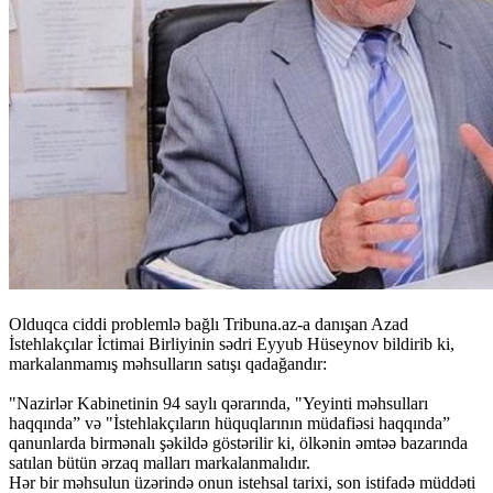
Olduqca ciddi problemlə bağlı Tribuna.az-a danışan Azad
İstehlakçılar İctimai Birliyinin sədri Eyyub Hüseynov bildirib ki,
markalanmamış məhsulların satışı qadağandır:
"Nazirlər Kabinetinin 94 saylı qərarında, "Yeyinti məhsulları
haqqında” və "İstehlakçıların hüquqlarının müdafiəsi haqqında”
qanunlarda birmənalı şəkildə göstərilir ki, ölkənin əmtəə bazarında
satılan bütün ərzaq malları markalanmalıdır.
Hər bir məhsulun üzərində onun istehsal tarixi, son istifadə müddəti