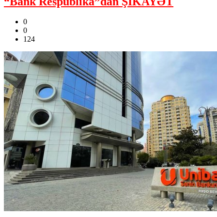
“Bank Respublika”dan ŞİKAYƏT
0
0
124