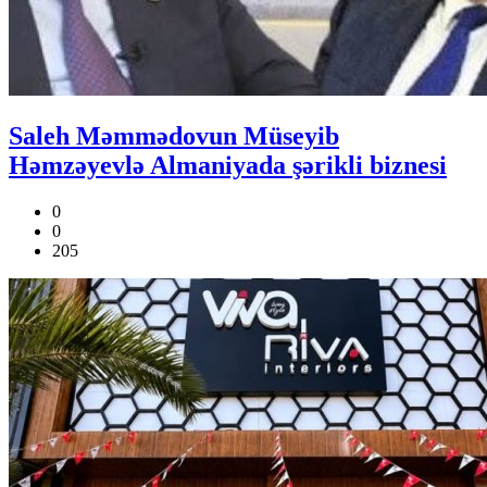
Saleh Məmmədovun Müseyib
Həmzəyevlə Almaniyada şərikli biznesi
0
0
205