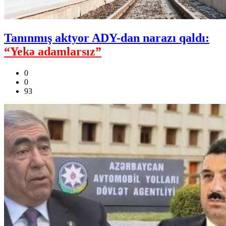
Tanınmış aktyor ADY-dan narazı qaldı:
“Yekə adamlarsız”
0
0
93