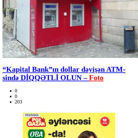
“Kapital Bank”ın dollar dəyişən ATM-
sində DİQQƏTLİ OLUN –
Foto
0
0
203