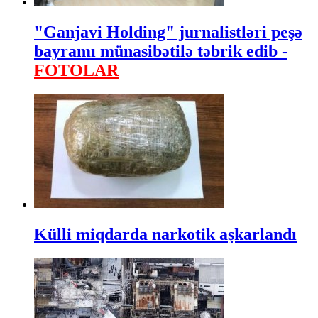
"Ganjavi Holding" jurnalistləri peşə
bayramı münasibətilə təbrik edib -
FOTOLAR
Külli miqdarda narkotik aşkarlandı