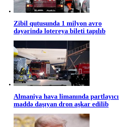
Zibil qutusunda 1 milyon avro
dəyərində lotereya bileti tapılıb
Almaniya hava limanında partlayıcı
maddə daşıyan dron aşkar edilib