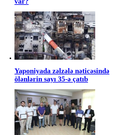
var?
Yaponiyada zəlzələ nəticəsində
ölənlərin sayı 35-ə çatıb