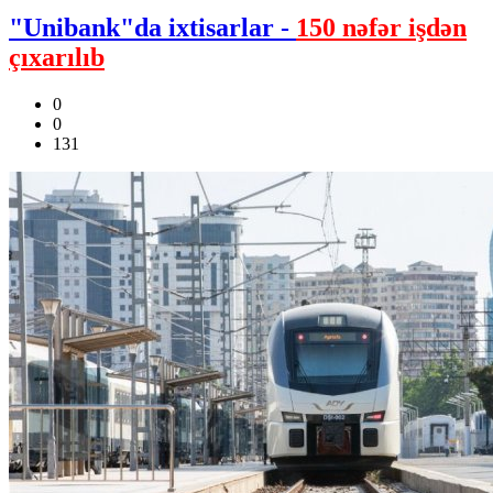
"Unibank"da ixtisarlar -
150 nəfər işdən
çıxarılıb
0
0
131