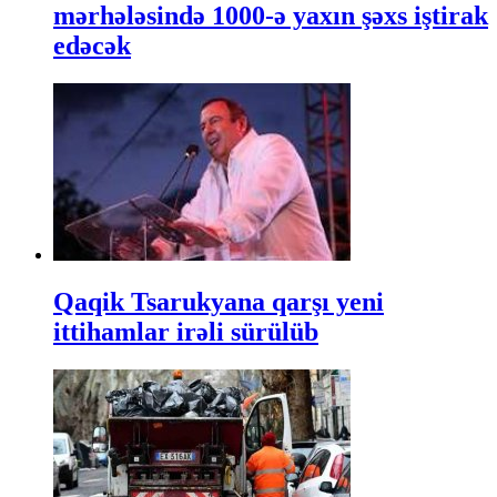
mərhələsində 1000-ə yaxın şəxs iştirak
edəcək
Qaqik Tsarukyana qarşı yeni
ittihamlar irəli sürülüb