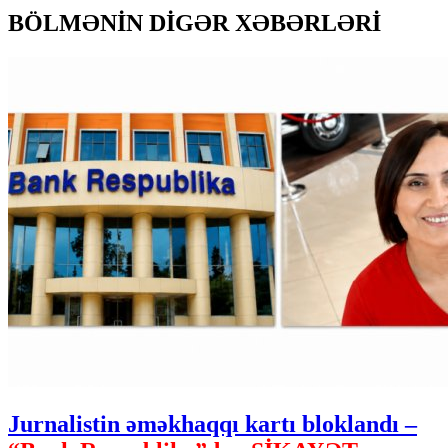
BÖLMƏNİN DİGƏR XƏBƏRLƏRİ
Jurnalistin əməkhaqqı kartı bloklandı –