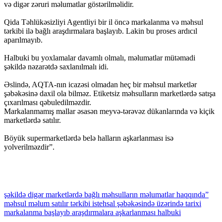
və digər zəruri məlumatlar göstərilməlidir.
Qida Təhlükəsizliyi Agentliyi bir il öncə markalanma və məhsul
tərkibi ilə bağlı araşdırmalara başlayıb. Lakin bu proses ardıcıl
aparılmayıb.
Halbuki bu yoxlamalar davamlı olmalı, məlumatlar mütəmadi
şəkildə nəzarətdə saxlanılmalı idi.
Əslində, AQTA-nın icazəsi olmadan heç bir məhsul marketlər
şəbəkəsinə daxil ola bilməz. Etiketsiz məhsulların marketlərdə satışa
çıxarılması qəbuledilməzdir.
Markalanmamış mallar əsasən meyvə-tərəvəz dükanlarında və kiçik
marketlərdə satılır.
Böyük supermarketlərdə belə halların aşkarlanması isə
yolverilməzdir”.
şəkildə
digər
marketlərdə
bağlı
məhsulların
məlumatlar
haqqında”
məhsul
məlum
satılır
tərkibi
istehsal
şəbəkəsində
üzərində
tarixi
markalanma
başlayıb
araşdırmalara
aşkarlanması
halbuki