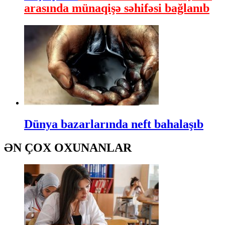
arasında münaqişə səhifəsi bağlanıb
Dünya bazarlarında neft bahalaşıb
ƏN ÇOX OXUNANLAR