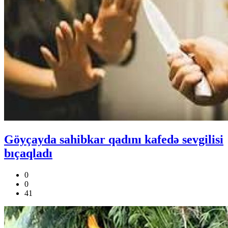
Göyçayda sahibkar qadını kafedə sevgilisi
bıçaqladı
0
0
41