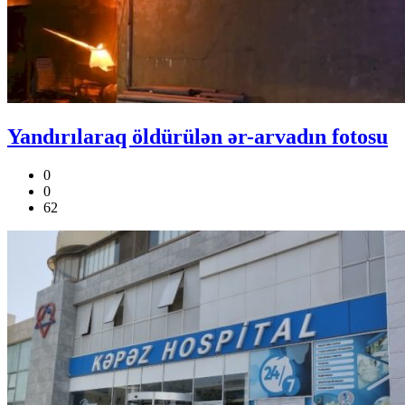
Yandırılaraq öldürülən ər-arvadın fotosu
0
0
62