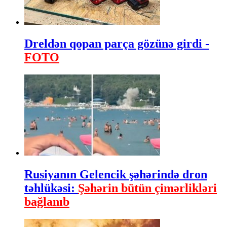
Dreldən qopan parça gözünə girdi -
FOTO
Rusiyanın Gelencik şəhərində dron
təhlükəsi:
Şəhərin bütün çimərlikləri
bağlanıb