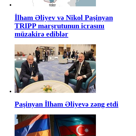
İlham Əliyev və Nikol Paşinyan
TRIPP marşrutunun icrasını
müzakirə ediblər
Paşinyan İlham Əliyevə zəng etdi