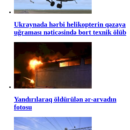
Ukraynada hərbi helikopterin qəzaya
uğraması nəticəsində bort texnik ölüb
Yandırılaraq öldürülən ər-arvadın
fotosu