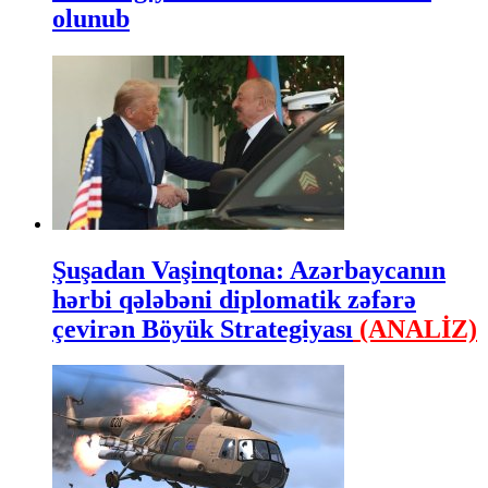
olunub
Şuşadan Vaşinqtona: Azərbaycanın
hərbi qələbəni diplomatik zəfərə
çevirən Böyük Strategiyası
(ANALİZ)