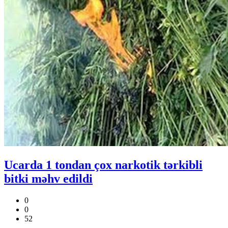
Ucarda 1 tondan çox narkotik tərkibli
bitki məhv edildi
0
0
52