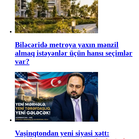
Biləcəridə metroya yaxın mənzil
almaq istəyənlər üçün hansı seçimlər
var?
Vaşinqtondan yeni siyasi xətt: