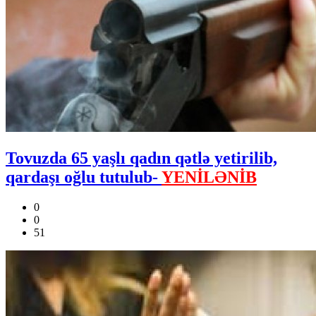
Tovuzda 65 yaşlı qadın qətlə yetirilib,
qardaşı oğlu tutulub-
YENİLƏNİB
0
0
51