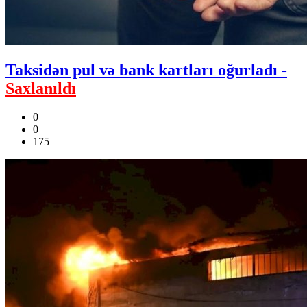
Taksidən pul və bank kartları oğurladı -
Saxlanıldı
0
0
175