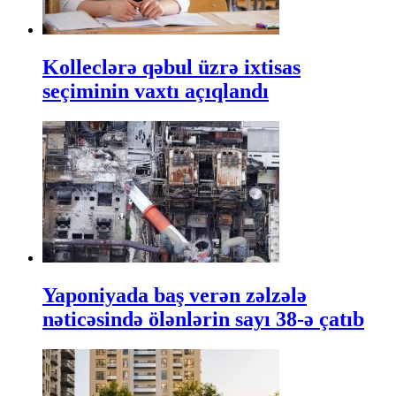
Kolleclərə qəbul üzrə ixtisas
seçiminin vaxtı açıqlandı
Yaponiyada baş verən zəlzələ
nəticəsində ölənlərin sayı 38-ə çatıb