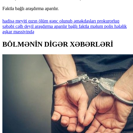
Faktla bağlı araşdırma aparılır.
hadisə
meyiti
qızın
ölüm
gənc
olunub
əməkdaşları
prokurorluq
səbəbi
cəlb
deyil
araşdırma
aparılır
bağlı
faktla
məlum
polis
hələlik
aşkar
massivində
BÖLMƏNİN DİGƏR XƏBƏRLƏRİ