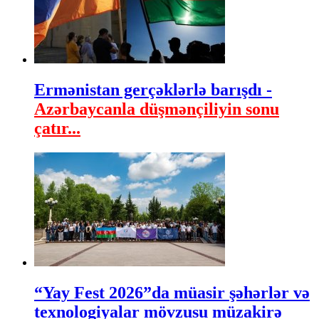
Ermənistan gerçəklərlə barışdı -
Azərbaycanla düşmənçiliyin sonu
çatır...
“Yay Fest 2026”da müasir şəhərlər və
texnologiyalar mövzusu müzakirə