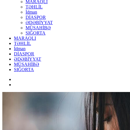
MARAQLI
TƏHLİL
İdman
DİASPOR
ƏDƏBİYYAT
MÜSAHİBƏ
SIĞORTA
MARAQLI
TƏHLİL
İdman
DİASPOR
ƏDƏBİYYAT
MÜSAHİBƏ
SIĞORTA