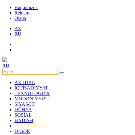
Haqqımızda
Reklam
Əlaqə
AZ
RU
RU
AKTUAL
İQTİSADİYYAT
TEXNOLOGİYA
MƏDƏNİYYƏT
SİYASƏT
DÜNYA
SOSİAL
HADİSƏ
PEŞƏ ETİKASI
DİGƏR