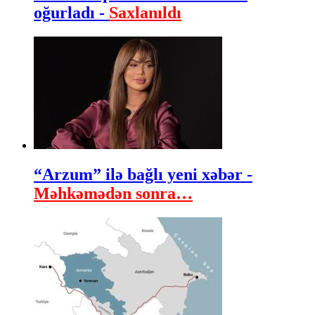
oğurladı -
Saxlanıldı
“Arzum” ilə bağlı yeni xəbər -
Məhkəmədən sonra…