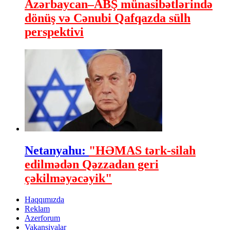
Azərbaycan–ABŞ münasibətlərində
dönüş və Cənubi Qafqazda sülh
perspektivi
Netanyahu:
"HƏMAS tərk-silah
edilmədən Qəzzadan geri
çəkilməyəcəyik"
Haqqımızda
Reklam
Azerforum
Vakansiyalar