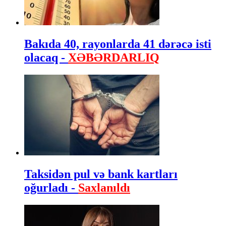
Bakıda 40, rayonlarda 41 dərəcə isti
olacaq -
XƏBƏRDARLIQ
Taksidən pul və bank kartları
oğurladı -
Saxlanıldı