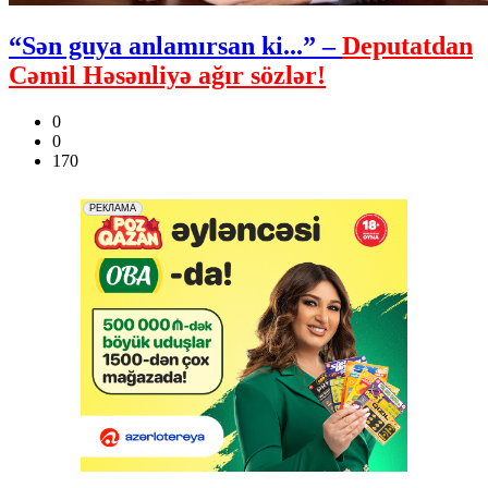
“Sən guya anlamırsan ki...” –
Deputatdan
Cəmil Həsənliyə ağır sözlər!
0
0
170