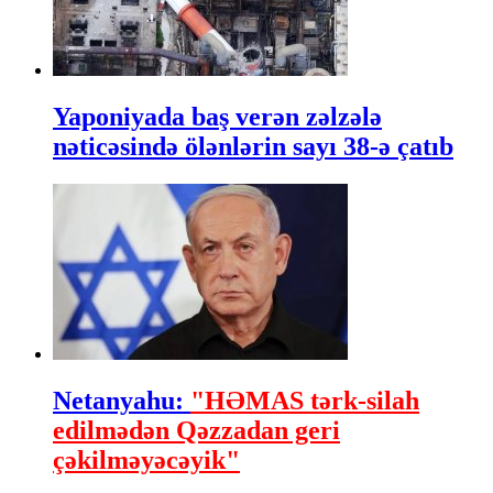
Yaponiyada baş verən zəlzələ
nəticəsində ölənlərin sayı 38-ə çatıb
Netanyahu:
"HƏMAS tərk-silah
edilmədən Qəzzadan geri
çəkilməyəcəyik"