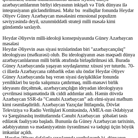
azərbaycanlılarının birliyi ideyasının inkişafı və Türk dünyası ilə
inteqrasiyanın gücləndirilməsi. Məhz bu reallıqllar fonunda Heydər
Əliyev Güney Azərbaycan məsələsini emosional populizm
səviyyəsində deyil, uzunmüddətli strateji milli məsələ kimi
gündəmdə saxlayıb.
Heydər Əliyevin milli-ideoloji konsepsiyasında Güney Azərbaycan
məsələsi
Heydər Əliyevin əsas siyasi tezislərindən biri "azərbaycançılıq”
ideologiyası (məfkurəsi) olub. Bu ideologiyanın əsas məqsədi dünya
azərbaycanlılarının milli birlik ətrafında birləşdirilməsi idi. Burada
Güney Azərbaycanda yaşayan soydaşlarımız xüsusi yer tuturdu. 70-
ci illərdə Azərbaycana rəhbərlik edən ulu öndər Heydər Əliyev
Güney Azərbaycanda baş verən siyasi dəyişikliklər fonunda
yenilikləri bu tayda xalqımıza çatdırmaq, milli-mənəvi birlik
ideyasını dirçəltmək, azərbaycançılığın ideyadan ideologiyaya
çevrilməsi istiqamətində ilk ciddi addımlar atdı. Həmin dövrdə
Azərbaycan SSR-də "Cənubi Azərbaycan” adı elmi-siyasi məfhum
kimi rəsmiləşdirildi. Azərbaycan Yazıçılar İttifaqında, Dövlət
Televiziya və Radio Verilişləri Komitəsində, AMEA-nın Ədəbiyyat
və Şərqşünaslıq institutlarında Cənubi Azərbaycan şöbələri təsis
edilərək fəaliyyətə başladı. Bununla da Güney Azərbaycan tarixinin,
ədəbiyyatının və mədəniyyətinin öyrənilməsi və tədqiqi üçün böyük
imkanlar açıldı.
Heydər Əliyev dəfələrlə çıxışlarında vurğulayırdı ki, dünyanın