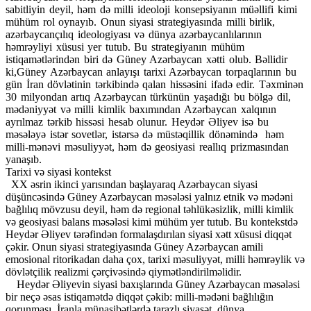
sabitliyin deyil, həm də milli ideoloji konsepsiyanın müəllifi kimi
mühüm rol oynayıb. Onun siyasi strategiyasında milli birlik,
azərbaycançılıq ideologiyası və dünya azərbaycanlılarının
həmrəyliyi xüsusi yer tutub. Bu strategiyanın mühüm
istiqamətlərindən biri də Güney Azərbaycan xətti olub. Bəllidir
ki,Güney Azərbaycan anlayışı tarixi Azərbaycan torpaqlarının bu
gün İran dövlətinin tərkibində qalan hissəsini ifadə edir. Təxminən
30 milyondan artıq Azərbaycan türkünün yaşadığı bu bölgə dil,
mədəniyyət və milli kimlik baxımından Azərbaycan xalqının
ayrılmaz tərkib hissəsi hesab olunur. Heydər Əliyev isə bu
məsələyə istər sovetlər, istərsə də müstəqillik dönəmində həm
milli-mənəvi məsuliyyət, həm də geosiyasi reallıq prizmasından
yanaşıb.
Tarixi və siyasi kontekst
XX əsrin ikinci yarısından başlayaraq Azərbaycan siyasi
düşüncəsində Güney Azərbaycan məsələsi yalnız etnik və mədəni
bağlılıq mövzusu deyil, həm də regional təhlükəsizlik, milli kimlik
və geosiyasi balans məsələsi kimi mühüm yer tutub. Bu kontekstdə
Heydər Əliyev tərəfindən formalaşdırılan siyasi xətt xüsusi diqqət
çəkir. Onun siyasi strategiyasında Güney Azərbaycan amili
emosional ritorikadan daha çox, tarixi məsuliyyət, milli həmrəylik və
dövlətçilik realizmi çərçivəsində qiymətləndirilməlidir.
Heydər Əliyevin siyasi baxışlarında Güney Azərbaycan məsələsi
bir neçə əsas istiqamətdə diqqət çəkib: milli-mədəni bağlılığın
qorunması, İranla münasibətlərdə tarazlı siyasət, dünya