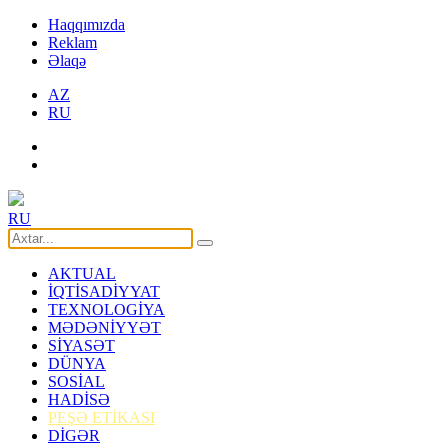
Haqqımızda
Reklam
Əlaqə
AZ
RU
RU
AKTUAL
İQTİSADİYYAT
TEXNOLOGİYA
MƏDƏNİYYƏT
SİYASƏT
DÜNYA
SOSİAL
HADİSƏ
PEŞƏ ETİKASI
DİGƏR