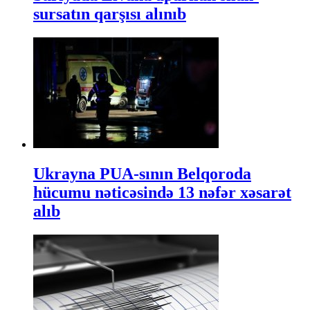
sursatın qarşısı alınıb
Ukrayna PUA-sının Belqoroda
hücumu nəticəsində 13 nəfər xəsarət
alıb