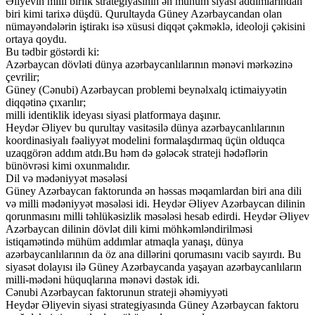
Əliyevin milli birlik strategiyasının ən mühüm siyasi addımlarından
biri kimi tarixə düşdü. Qurultayda Güney Azərbaycandan olan
nümayəndələrin iştirakı isə xüsusi diqqət çəkməklə, ideoloji çəkisini
ortaya qoydu.
Bu tədbir göstərdi ki:
Azərbaycan dövləti dünya azərbaycanlılarının mənəvi mərkəzinə
çevrilir;
Güney (Cənubi) Azərbaycan problemi beynəlxalq ictimaiyyətin
diqqətinə çıxarılır;
milli identiklik ideyası siyasi platformaya daşınır.
Heydər Əliyev bu qurultay vasitəsilə dünya azərbaycanlılarının
koordinasiyalı fəaliyyət modelini formalaşdırmaq üçün olduqca
uzaqgörən addım atdı.Bu həm də gələcək strateji hədəflərin
bünövrəsi kimi oxunmalıdır.
Dil və mədəniyyət məsələsi
Güney Azərbaycan faktorunda ən həssas məqamlardan biri ana dili
və milli mədəniyyət məsələsi idi. Heydər Əliyev Azərbaycan dilinin
qorunmasını milli təhlükəsizlik məsələsi hesab edirdi. Heydər Əliyev
Azərbaycan dilinin dövlət dili kimi möhkəmləndirilməsi
istiqamətində mühüm addımlar atmaqla yanaşı, dünya
azərbaycanlılarının da öz ana dillərini qorumasını vacib sayırdı. Bu
siyasət dolayısı ilə Güney Azərbaycanda yaşayan azərbaycanlıların
milli-mədəni hüquqlarına mənəvi dəstək idi.
Cənubi Azərbaycan faktorunun strateji əhəmiyyəti
Heydər Əliyevin siyasi strategiyasında Güney Azərbaycan faktoru