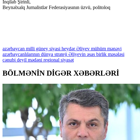
İnqilab Şirinli,
Beynəlxalq Jurnalistlər Federasiyasının üzvü, politoloq
azərbaycan
milli
güney
siyasi
heydər
Əliyev
mühüm
mənəvi
azərbaycanlılarının
dünya
strateji
Əliyevin
əsas
birlik
məsələsi
cənubi
deyil
mədəni
regional
siyasət
BÖLMƏNİN DİGƏR XƏBƏRLƏRİ