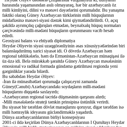
harasında yaşamasından asılı olmayaraq, hər bir azərbaycanlı öz
milli kimliyini, dilini və mənəvi dəyərlərini qorumalıdır. Bu yanaşma
faktiki olaraq Güney Azərbaycan türklərinin milli hüquqlarının
müdafiəsinə mənəvi-siyasi dəstək kimi qiymətləndirilirdi. O, açıq
şəkildə ayrımçılıq çağırışları etmədən, beynəlxalq hüquq normaları
çərçivəsində milli-mədəni hüquqların qorunmasını vacib hesab
edirdi.
Geosiyasi balans və ehtiyatlı diplomatiya
Heydər Əliyevin siyasi uzaqgörənliyinin əsas xüsusiyyətlərindən biri
balanslaşdırılmış xarici siyasət idi. O dövrdə Azərbaycan həm
regional təhlükələrlə, həm də Ermənistan-Azərbaycan münaqişəsi ilə
üz-üzə idi. Belə mürəkkəb şəraitdə Güney Azərbaycan məsələsinin
emosional və radikal formada gündəmə gətirilməsi regionda yeni
gərginliklər yarada bilərdi.
Bu səbəbdən Heydər Əliyev:
-İran ilə münasibətləri qorumağa çalışır,eyni zamanda
Güney(Cənubi) Azərbaycandakı soydaşların milli-mədəni
hüquqlarını diqqətdə saxlayırdı;
-Azərbaycanın regional təcridə düşməsinin qarşısını alırdı;
-Milli məsələlərdə strateji təmkin prinsipinə üstünlük verirdi.
Bu siyasət bir tərəfdən dövlət maraqlarını qoruyur, digər tərəfdən isə
milli həmrəylik ideyasını gücləndirməklə yaşadırdı.
Dünya azərbaycanlılarının birliyi konsepsiyası
2001-ci ildə keçirilən Dünya Azərbaycanlılarının I Qurultayı Heydər