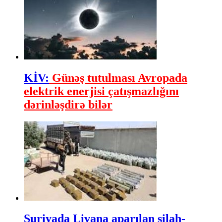
KİV:
Günəş tutulması Avropada
elektrik enerjisi çatışmazlığını
dərinləşdirə bilər
Suriyada Livana aparılan silah-