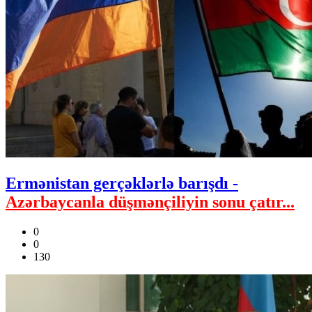
Ermənistan gerçəklərlə barışdı -
Azərbaycanla düşmənçiliyin sonu çatır...
0
0
130