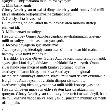
aşağıdakı istiqamətlərdə mühüm rol oynayırdı:
1. Milli birlik amili
Güney Azərbaycan məsələsi dünya azərbaycanlılarının vahid milli
ideya ətrafında birləşdirilməsinə xidmət edirdi.
2. Geosiyasi təsir vasitəsi
Bu faktor region dövlətləri ilə münasibətlərdə mühüm strateji
element idi.
3. Milli-mənəvi məsuliyyət
Heydər Əliyev Güney Azərbaycandakı soydaşlarımızın taleyinə
milli məsuliyyət prizmasından yanaşırdı.
4. İdeoloji dayaqların gücləndirilməsi
Azərbaycançılıq ideologiyasının əsas sütunlarından biri məhz milli
həmrəylik və tarixi yaddaş idi.
Beləliklə, Heydər Əliyev Güney Azərbaycan məsələsinə romantik
siyasi şüar kimi deyil, dövlətçilik təfəkkürü ilə yanaşırdı. Onun
siyasətində əsas məqsəd milli kimliyi qorumaq, dünya
azərbaycanlılarını birləşdirmək və Azərbaycanın regional
maraqlarını təhlükəyə atmadan strateji milli xətti davam etdirmək idi.
Bu gün də Azərbaycan dövlətinin diaspor siyasətində,
azərbaycançılıq ideologiyasında və milli birlik konsepsiyasında
Heydər Əliyevin müəyyən etdiyi strateji kurs öz aktuallığını
qoruyur. Güney Azərbaycan xətti isə yalnız tarixi məsələ deyil, həm
də milli-mənəvi yaddaşın və geosiyasi düşüncənin mühüm elementi
olaraq qalır.