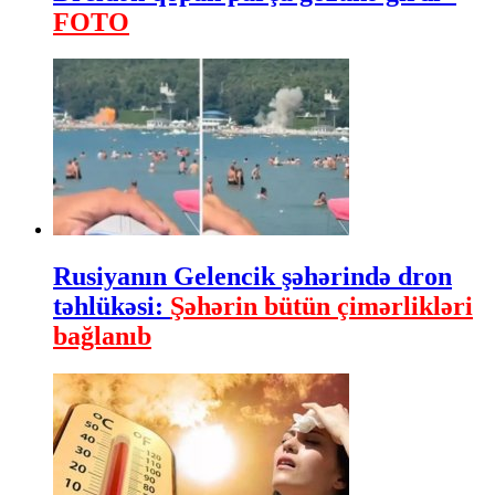
FOTO
Rusiyanın Gelencik şəhərində dron
təhlükəsi:
Şəhərin bütün çimərlikləri
bağlanıb