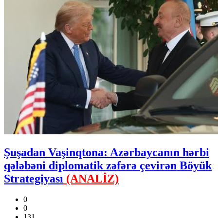
Şuşadan Vaşinqtona: Azərbaycanın hərbi
qələbəni diplomatik zəfərə çevirən Böyük
Strategiyası
(ANALİZ)
0
0
131