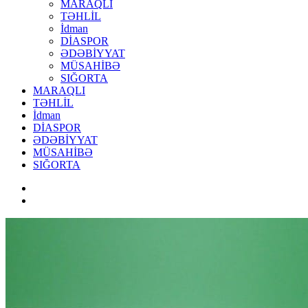
MARAQLI
TƏHLİL
İdman
DİASPOR
ƏDƏBİYYAT
MÜSAHİBƏ
SIĞORTA
MARAQLI
TƏHLİL
İdman
DİASPOR
ƏDƏBİYYAT
MÜSAHİBƏ
SIĞORTA