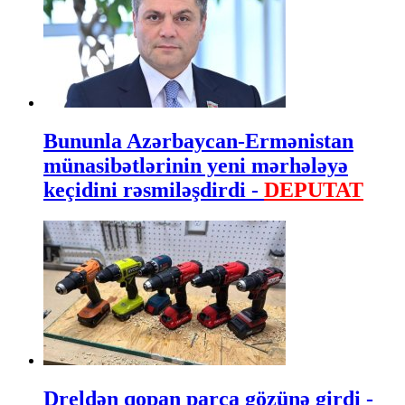
Bununla Azərbaycan-Ermənistan
münasibətlərinin yeni mərhələyə
keçidini rəsmiləşdirdi -
DEPUTAT
Dreldən qopan parça gözünə girdi -