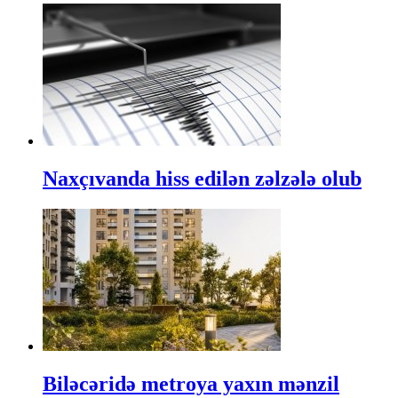
Naxçıvanda hiss edilən zəlzələ olub
Biləcəridə metroya yaxın mənzil