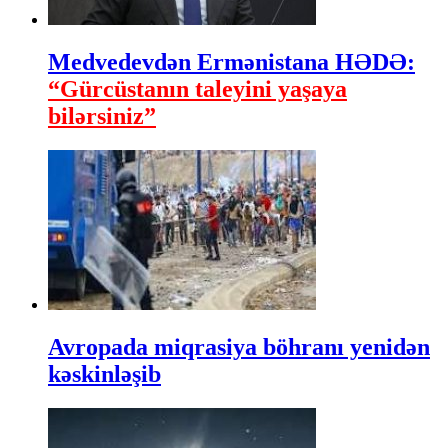
Medvedevdən Ermənistana HƏDƏ:
“Gürcüstanın taleyini yaşaya
bilərsiniz”
Avropada miqrasiya böhranı yenidən
kəskinləşib