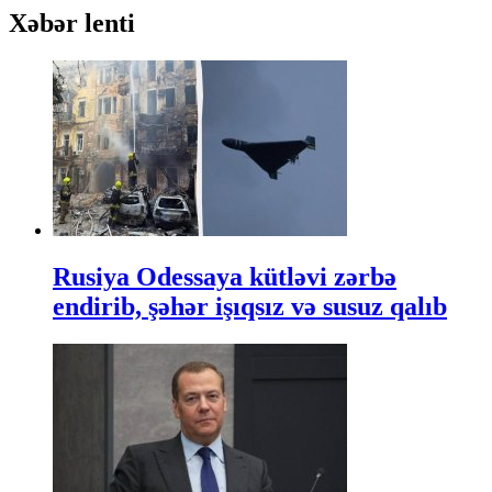
Xəbər lenti
Rusiya Odessaya kütləvi zərbə
endirib, şəhər işıqsız və susuz qalıb