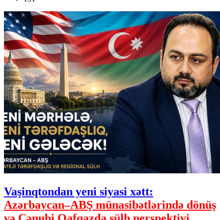
Vaşinqtondan yeni siyasi xətt:
Azərbaycan–ABŞ münasibətlərində dönüş
və Cənubi Qafqazda sülh perspektivi