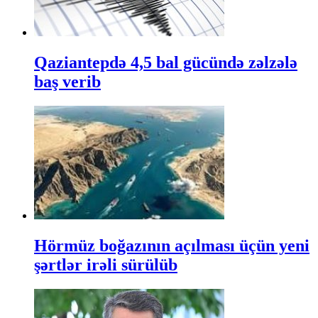
Qaziantepdə 4,5 bal gücündə zəlzələ
baş verib
Hörmüz boğazının açılması üçün yeni
şərtlər irəli sürülüb