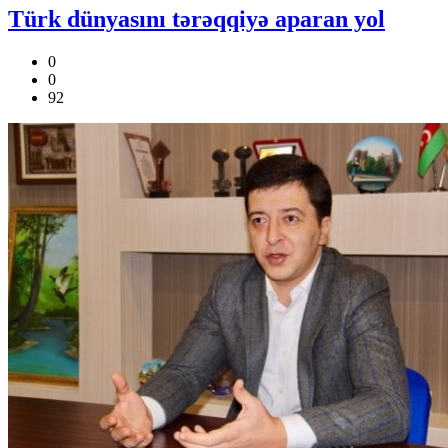
Türk dünyasını tərəqqiyə aparan yol
0
0
92