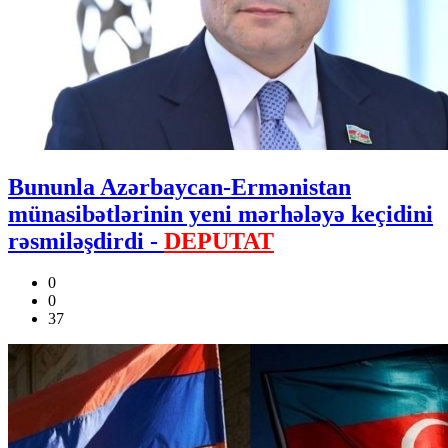
Bununla Azərbaycan-Ermənistan
münasibətlərinin yeni mərhələyə keçidini
rəsmiləşdirdi -
DEPUTAT
0
0
37