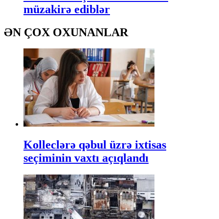
müzakirə ediblər
ƏN ÇOX OXUNANLAR
Kolleclərə qəbul üzrə ixtisas
seçiminin vaxtı açıqlandı