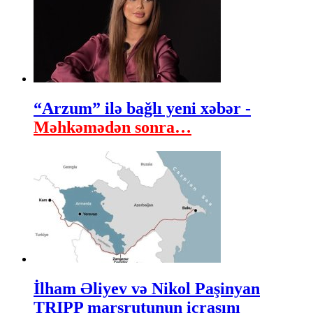
“Arzum” ilə bağlı yeni xəbər -
Məhkəmədən sonra…
İlham Əliyev və Nikol Paşinyan
TRIPP marşrutunun icrasını