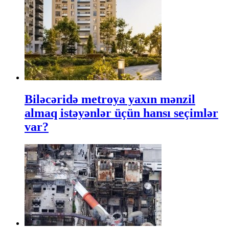
Biləcəridə metroya yaxın mənzil
almaq istəyənlər üçün hansı seçimlər
var?