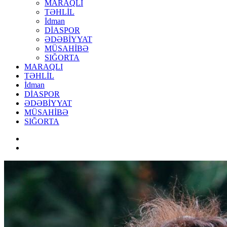
MARAQLI
TƏHLİL
İdman
DİASPOR
ƏDƏBİYYAT
MÜSAHİBƏ
SIĞORTA
MARAQLI
TƏHLİL
İdman
DİASPOR
ƏDƏBİYYAT
MÜSAHİBƏ
SIĞORTA