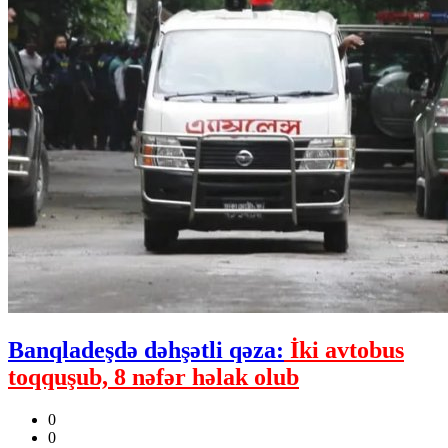
Banqladeşdə dəhşətli qəza:
İki avtobus
toqquşub, 8 nəfər həlak olub
0
0