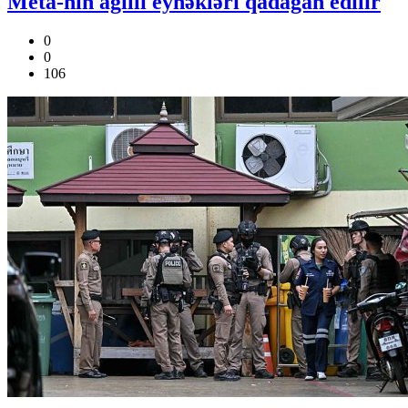
Meta-nın ağıllı eynəkləri qadağan edilir
0
0
106