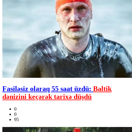
Fasiləsiz olaraq 55 saat üzdü:
Baltik
dənizini keçərək tarixə düşdü
0
0
95