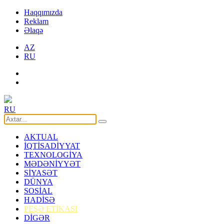
Haqqımızda
Reklam
Əlaqə
AZ
RU
RU
AKTUAL
İQTİSADİYYAT
TEXNOLOGİYA
MƏDƏNİYYƏT
SİYASƏT
DÜNYA
SOSİAL
HADİSƏ
PEŞƏ ETİKASI
DİGƏR