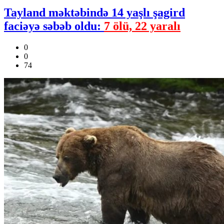
Tayland məktəbində 14 yaşlı şagird
faciəyə səbəb oldu:
7 ölü, 22 yaralı
0
0
74