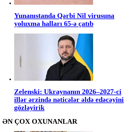
Yunanıstanda Qərbi Nil virusuna
yoluxma halları 65-ə çatıb
Zelenski: Ukraynanın 2026–2027-ci
illər ərzində nəticələr əldə edəcəyini
gözləyirik
ƏN ÇOX OXUNANLAR