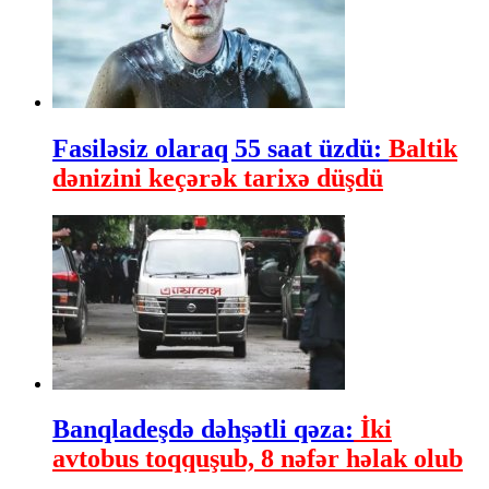
Fasiləsiz olaraq 55 saat üzdü:
Baltik
dənizini keçərək tarixə düşdü
Banqladeşdə dəhşətli qəza:
İki
avtobus toqquşub, 8 nəfər həlak olub