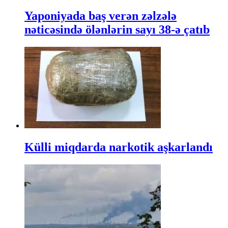
Yaponiyada baş verən zəlzələ
nəticəsində ölənlərin sayı 38-ə çatıb
Külli miqdarda narkotik aşkarlandı