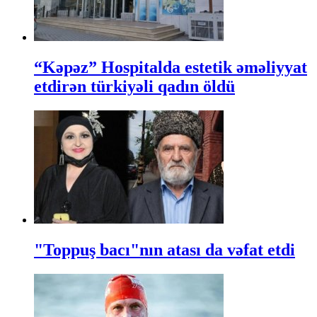
“Kəpəz” Hospitalda estetik əməliyyat
etdirən türkiyəli qadın öldü
"Toppuş bacı"nın atası da vəfat etdi