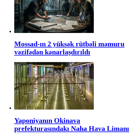
Mossad-ın 2 yüksək rütbəli məmuru
vəzifədən kənarlaşdırıldı
Yaponiyanın Okinava
prefekturasındakı Naha Hava Limanı