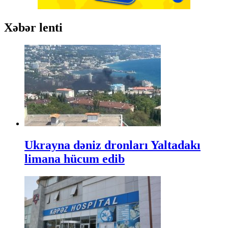
Xəbər lenti
Ukrayna dəniz dronları Yaltadakı
limana hücum edib