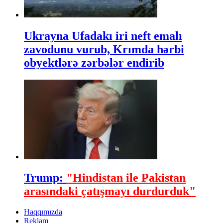
Ukrayna Ufadakı iri neft emalı
zavodunu vurub, Krımda hərbi
obyektlərə zərbələr endirib
Trump:
"Hindistan ile Pakistan
arasındaki çatışmayı durdurduk"
Haqqımızda
Reklam