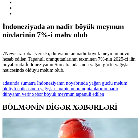
İndoneziyada ən nadir böyük meymun
növlərinin 7%-i məhv olub
7News.az xəbər verir ki, dünyanın ən nadir böyük meymun növü
hesab edilən Tapanuli oranqutanlarının təxminən 7%-nin 2025-ci ilin
noyabrında İndoneziyanın Sumatra adasında yağan güclü yağışlar
nəticəsində öldüyü məlum olub.
adasında
sumatra
İndoneziyanın
noyabrında
yağan
güclü
məlum
öldüyü
nəticəsində
yağışlar
təxminən
oranqutanlarının
nadir
dünyanın
verir
xəbər
böyük
meymun
tapanuli
edilən
BÖLMƏNİN DİGƏR XƏBƏRLƏRİ