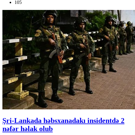
105
Şri-Lankada həbsxanadakı insidentdə 2
nəfər həlak olub