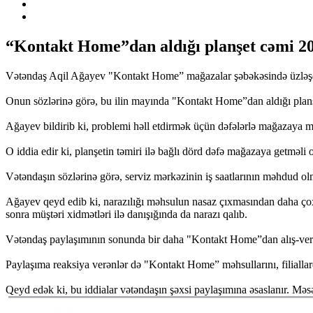
“Kontakt Home”dan aldığı planşet cəmi 20 
Vətəndaş Aqil Ağayev "Kontakt Home” mağazalar şəbəkəsində üzləşdiy
Onun sözlərinə görə, bu ilin mayında "Kontakt Home”dan aldığı planş
Ağayev bildirib ki, problemi həll etdirmək üçün dəfələrlə mağazaya mü
O iddia edir ki, planşetin təmiri ilə bağlı dörd dəfə mağazaya getməli o
Vətəndaşın sözlərinə görə, serviz mərkəzinin iş saatlarının məhdud o
Ağayev qeyd edib ki, narazılığı məhsulun nasaz çıxmasından daha çox, 
sonra müştəri xidmətləri ilə danışığında da narazı qalıb.
Vətəndaş paylaşımının sonunda bir daha "Kontakt Home”dan alış-veriş 
Paylaşıma reaksiya verənlər də "Kontakt Home” məhsullarını, filiallar
Qeyd edək ki, bu iddialar vətəndaşın şəxsi paylaşımına əsaslanır. Mə