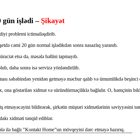
gün işlədi –
Şikayət
i problemi ictimailəşdirib.
etdə cəmi 20 gün normal işlədikdən sonra nasazlıq yaranıb.
raciət etsə də, məsələ həllini tapmayıb.
lub, daha sonra isə servizə yönləndirilib.
lması səbəbindən yenidən getməyə məcbur qalıb və ümumilikdə beşinci d
ona göstərilən xidmət və süründürməçiliklə bağlıdır. O, həmçinin bildir
etməyəcəyini bildirərək, şirkətin müştəri xidmətlərinin səviyyəsini tən
dakı xidməti tənqid ediblər.
sələ ilə bağlı "Kontakt Home”un mövqeyini dərc etməyə hazırıq.