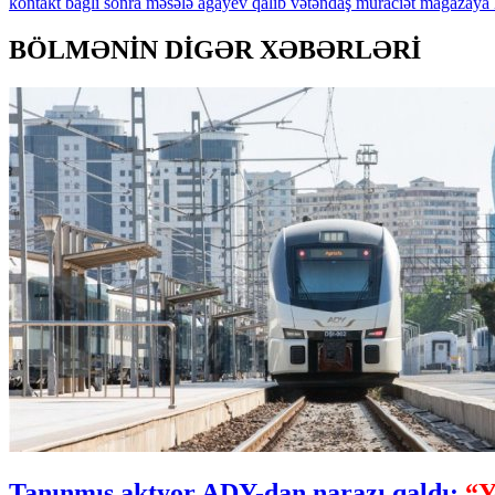
kontakt
bağlı
sonra
məsələ
ağayev
qalıb
vətəndaş
müraciət
mağazaya
BÖLMƏNİN DİGƏR XƏBƏRLƏRİ
Tanınmış aktyor ADY-dan narazı qaldı:
“Y