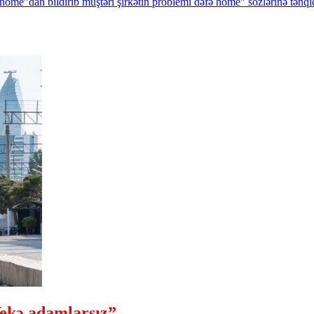
home”dan
bildirib
müştəri
şirkətin
problemi
dəfə
home”
sözlərinə
tənqi
ekə adamlarsız”