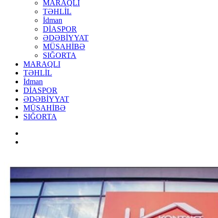
MARAQLI
TƏHLİL
İdman
DİASPOR
ƏDƏBİYYAT
MÜSAHİBƏ
SIĞORTA
MARAQLI
TƏHLİL
İdman
DİASPOR
ƏDƏBİYYAT
MÜSAHİBƏ
SIĞORTA