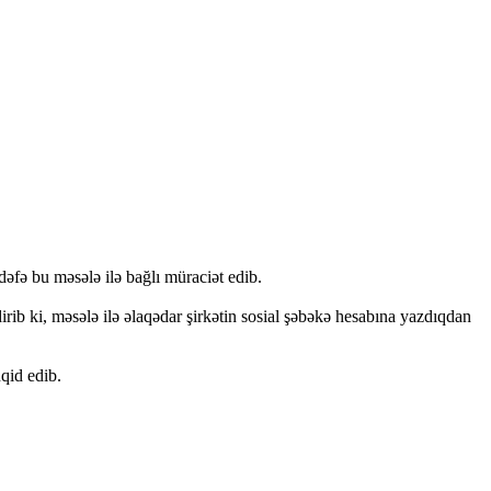
əfə bu məsələ ilə bağlı müraciət edib.
ib ki, məsələ ilə əlaqədar şirkətin sosial şəbəkə hesabına yazdıqdan
qid edib.