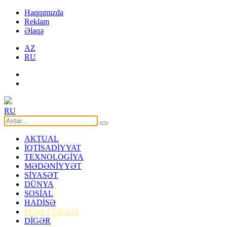
Haqqımızda
Reklam
Əlaqə
AZ
RU
RU
AKTUAL
İQTİSADİYYAT
TEXNOLOGİYA
MƏDƏNİYYƏT
SİYASƏT
DÜNYA
SOSİAL
HADİSƏ
PEŞƏ ETİKASI
DİGƏR