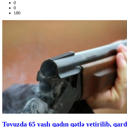
0
0
180
Tovuzda 65 yaşlı qadın qətlə yetirilib, qar