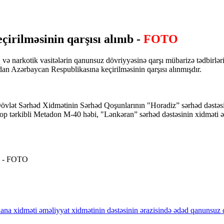
irilməsinin qarşısı alınıb -
FOTO
q və narkotik vasitələrin qanunsuz dövriyyəsinə qarşı mübarizə tədbirlə
ndan Azərbaycan Respublikasına keçirilməsinin qarşısı alınmışdır.
də Dövlət Sərhəd Xidmətinin Sərhəd Qoşunlarının "Horadiz” sərhəd dəstəs
op tərkibli Metadon M-40 həbi, "Lənkəran” sərhəd dəstəsinin xidməti ə
ana
xidməti
əməliyyat
xidmətinin
dəstəsinin
ərazisində
ədəd
qanunsuz
q