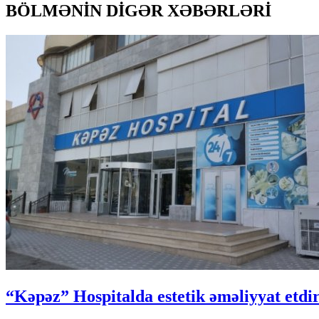
BÖLMƏNİN DİGƏR XƏBƏRLƏRİ
“Kəpəz” Hospitalda estetik əməliyyat etdir