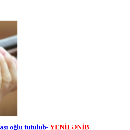
daşı oğlu tutulub-
YENİLƏNİB