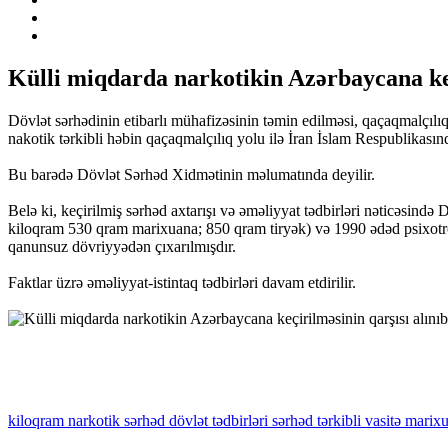
Külli miqdarda narkotikin Azərbaycana keç
Dövlət sərhədinin etibarlı mühafizəsinin təmin edilməsi, qaçaqmalçılı
nakotik tərkibli həbin qaçaqmalçılıq yolu ilə İran İslam Respublikası
Bu barədə Dövlət Sərhəd Xidmətinin məlumatında deyilir.
Belə ki, keçirilmiş sərhəd axtarışı və əməliyyat tədbirləri nəticəsin
kiloqram 530 qram marixuana; 850 qram tiryək) və 1990 ədəd psixotr
qanunsuz dövriyyədən çıxarılmışdır.
Faktlar üzrə əməliyyat-istintaq tədbirləri davam etdirilir.
kiloqram
narkotik
sərhəd
dövlət
tədbirləri
sərhəd
tərkibli
vasitə
marixu