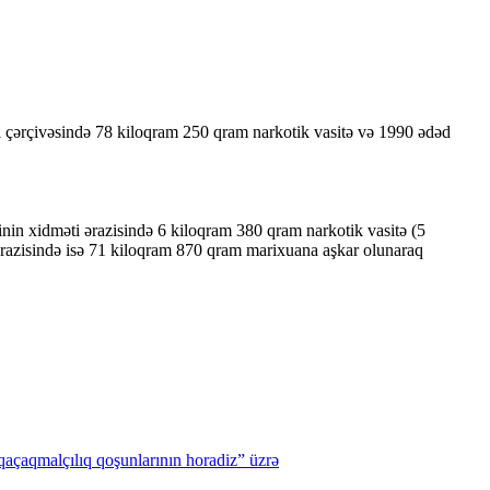
ri çərçivəsində 78 kiloqram 250 qram narkotik vasitə və 1990 ədəd
inin xidməti ərazisində 6 kiloqram 380 qram narkotik vasitə (5
razisində isə 71 kiloqram 870 qram marixuana aşkar olunaraq
açaqmalçılıq
qoşunlarının
horadiz”
üzrə