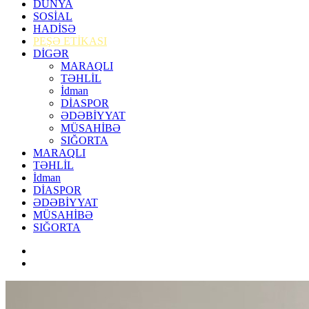
DÜNYA
SOSİAL
HADİSƏ
PEŞƏ ETİKASI
DİGƏR
MARAQLI
TƏHLİL
İdman
DİASPOR
ƏDƏBİYYAT
MÜSAHİBƏ
SIĞORTA
MARAQLI
TƏHLİL
İdman
DİASPOR
ƏDƏBİYYAT
MÜSAHİBƏ
SIĞORTA