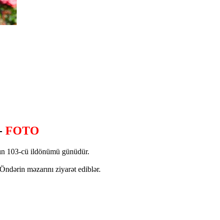
 -
FOTO
ın 103-cü ildönümü günüdür.
ndərin məzarını ziyarət ediblər.