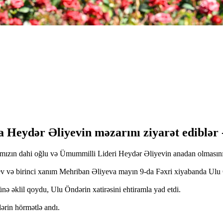
a Heydər Əliyevin məzarını ziyarət ediblər
ımızın dahi oğlu və Ümummilli Lideri Heydər Əliyevin anadan olmasın
v və birinci xanım Mehriban Əliyeva mayın 9-da Fəxri xiyabanda Ulu Ö
 əklil qoydu, Ulu Öndərin xatirəsini ehtiramla yad etdi.
ərin hörmətlə andı.