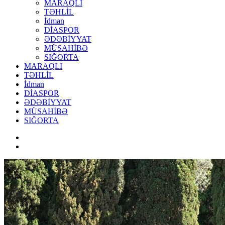
MARAQLI
TƏHLİL
İdman
DİASPOR
ƏDƏBİYYAT
MÜSAHİBƏ
SIĞORTA
MARAQLI
TƏHLİL
İdman
DİASPOR
ƏDƏBİYYAT
MÜSAHİBƏ
SIĞORTA