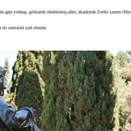
r-gün yoldaşı, görkəmli oftalmoloq-alim, akademik Zərifə xanım Əliyeva
də xatirələri yad olundu.