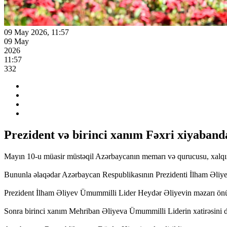
09 May 2026, 11:57
09 May
2026
11:57
332
Prezident və birinci xanım Fəxri xiyaband
Mayın 10-u müasir müstəqil Azərbaycanın memarı və qurucusu, xalq
Bununla əlaqədar Azərbaycan Respublikasının Prezidenti İlham Əliye
Prezident İlham Əliyev Ümummilli Lider Heydər Əliyevin məzarı önünə
Sonra birinci xanım Mehriban Əliyeva Ümummilli Liderin xatirəsini d