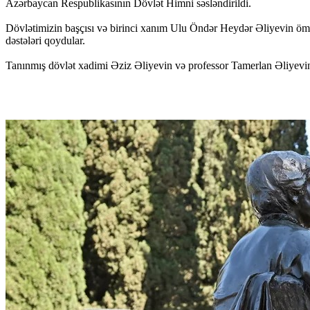
Azərbaycan Respublikasının Dövlət Himni səsləndirildi.
Dövlətimizin başçısı və birinci xanım Ulu Öndər Heydər Əliyevin ömü
dəstələri qoydular.
Tanınmış dövlət xadimi Əziz Əliyevin və professor Tamerlan Əliyevin 