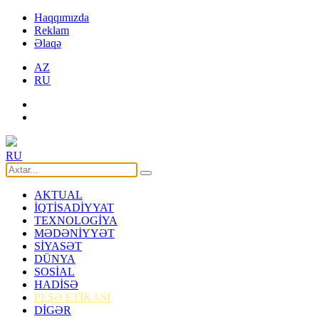
Haqqımızda
Reklam
Əlaqə
AZ
RU
RU
AKTUAL
İQTİSADİYYAT
TEXNOLOGİYA
MƏDƏNİYYƏT
SİYASƏT
DÜNYA
SOSİAL
HADİSƏ
PEŞƏ ETİKASI
DİGƏR