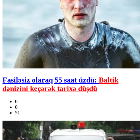
Fasiləsiz olaraq 55 saat üzdü:
Baltik
dənizini keçərək tarixə düşdü
0
0
51