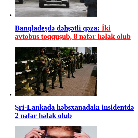
Banqladeşdə dəhşətli qəza:
İki
avtobus toqquşub, 8 nəfər həlak olub
Şri-Lankada həbsxanadakı insidentdə
2 nəfər həlak olub