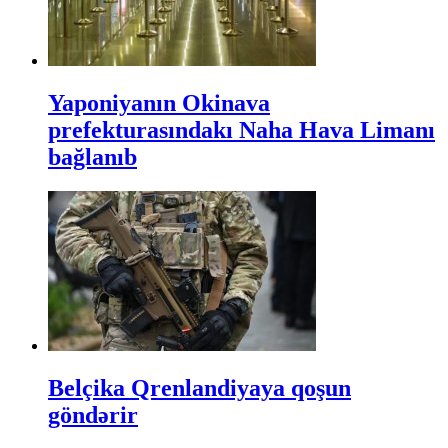
Yaponiyanın Okinava
prefekturasındakı Naha Hava Limanı
bağlanıb
Belçika Qrenlandiyaya qoşun
göndərir