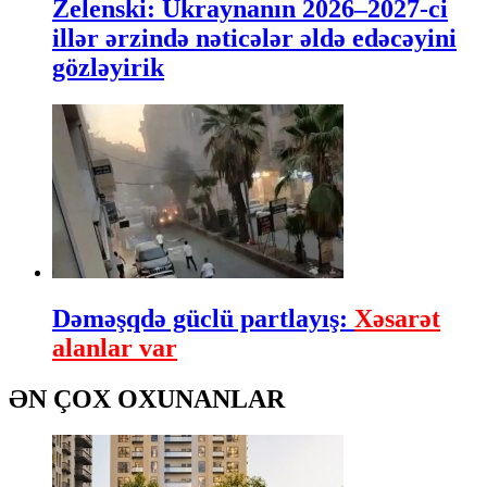
Zelenski: Ukraynanın 2026–2027-ci
illər ərzində nəticələr əldə edəcəyini
gözləyirik
Dəməşqdə güclü partlayış:
Xəsarət
alanlar var
ƏN ÇOX OXUNANLAR