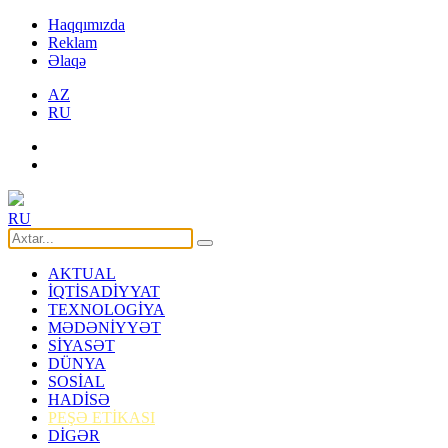
Haqqımızda
Reklam
Əlaqə
AZ
RU
RU
AKTUAL
İQTİSADİYYAT
TEXNOLOGİYA
MƏDƏNİYYƏT
SİYASƏT
DÜNYA
SOSİAL
HADİSƏ
PEŞƏ ETİKASI
DİGƏR