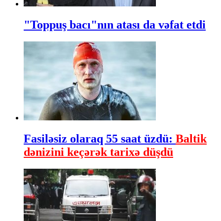
"Toppuş bacı"nın atası da vəfat etdi
Fasiləsiz olaraq 55 saat üzdü:
Baltik
dənizini keçərək tarixə düşdü