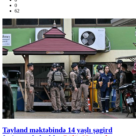
0
62
Tayland məktəbində 14 yaşlı şagird