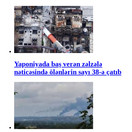
Yaponiyada baş verən zəlzələ
nəticəsində ölənlərin sayı 38-ə çatıb