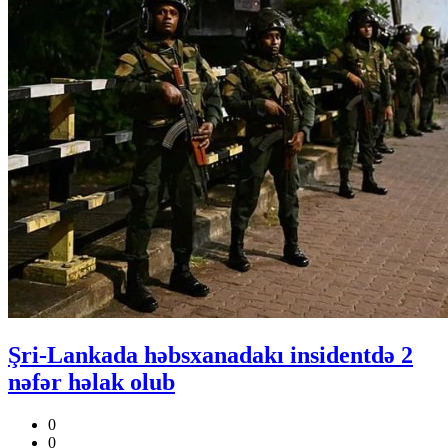
Şri-Lankada həbsxanadakı insidentdə 2
nəfər həlak olub
0
0