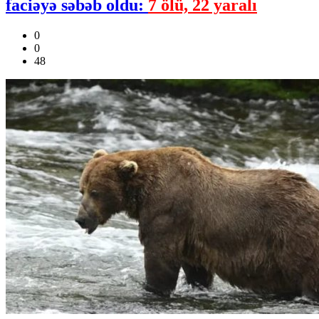
faciəyə səbəb oldu:
7 ölü, 22 yaralı
0
0
48