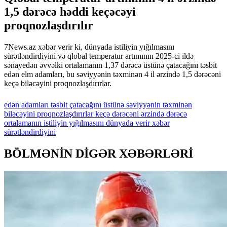
1,5 dərəcə həddi keçəcəyi
proqnozlaşdırılır
7News.az xəbər verir ki, dünyada istiliyin yığılmasını
sürətləndirdiyini və qlobal temperatur artımının 2025-ci ildə
sənayedən əvvəlki ortalamanın 1,37 dərəcə üstünə çatacağını təsbit
edən elm adamları, bu səviyyənin təxminən 4 il ərzində 1,5 dərəcəni
keçə biləcəyini proqnozlaşdırırlar.
edən
adamları
təsbit
çatacağını
üstünə
səviyyənin
təxminən
biləcəyini
proqnozlaşdırırlar
keçə
dərəcəni
ərzində
dərəcə
ortalamanın
istiliyin
yığılmasını
dünyada
verir
xəbər
sürətləndirdiyini
BÖLMƏNİN DİGƏR XƏBƏRLƏRİ