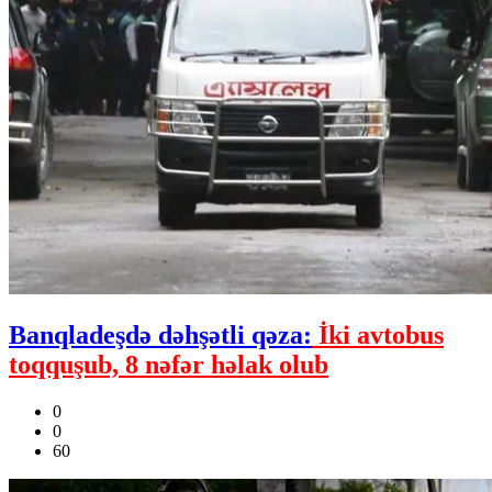
Banqladeşdə dəhşətli qəza:
İki avtobus
toqquşub, 8 nəfər həlak olub
0
0
60