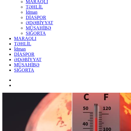
MARAQLI
TƏHLİL
İdman
DİASPOR
ƏDƏBİYYAT
MÜSAHİBƏ
SIĞORTA
MARAQLI
TƏHLİL
İdman
DİASPOR
ƏDƏBİYYAT
MÜSAHİBƏ
SIĞORTA