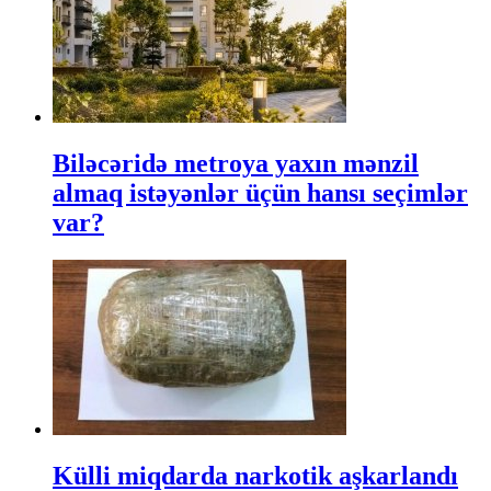
Biləcəridə metroya yaxın mənzil
almaq istəyənlər üçün hansı seçimlər
var?
Külli miqdarda narkotik aşkarlandı