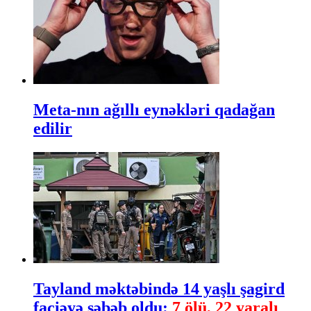
Meta-nın ağıllı eynəkləri qadağan
edilir
Tayland məktəbində 14 yaşlı şagird
faciəyə səbəb oldu:
7 ölü, 22 yaralı