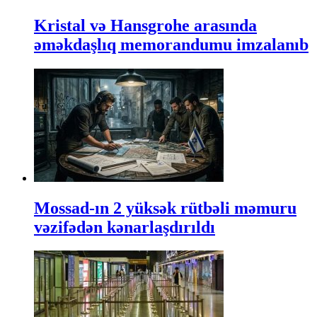
Kristal və Hansgrohe arasında
əməkdaşlıq memorandumu imzalanıb
Mossad-ın 2 yüksək rütbəli məmuru
vəzifədən kənarlaşdırıldı