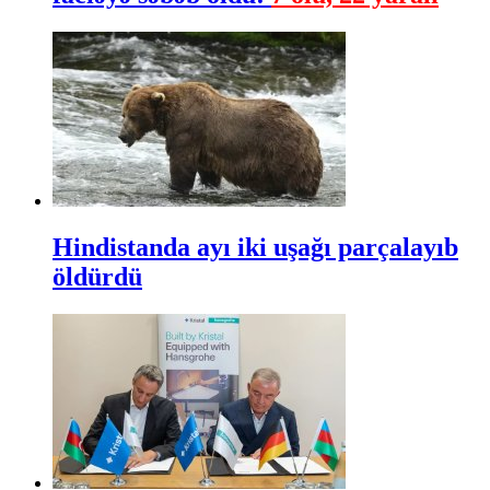
Hindistanda ayı iki uşağı parçalayıb
öldürdü