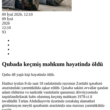
09 İyul 2026, 12:10
09 İyul
2026
12:10
93
Qubada keçmiş məhkum həyətində öldü
Quba 48 yaşlı kişi həyətində ölüb.
Hadisə iyulun 8-də saat 18 radələrində rayonun Zərdabi qəsəbəsi
ərazisindəki yarımtikilidə aşkar edilib. Qəsəbə sakini əvvəllər qəsdən
adam öldürmə və narkotik vasitələrin qanunsuz dövriyyəsində
təqsirləndirilərək həbs olunmuş keçmiş məhkum 1978-ci il
təvəllüdlü Tərlan Abdullayevin üzərində zorakılıq əlamətləri
görünməyən meyiti qəsəbənin ərazisində ona məxsus yarımtikilidə
tapılıb.