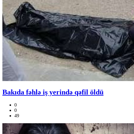
Bakıda fəhlə iş yerində qəfil öldü
0
0
49