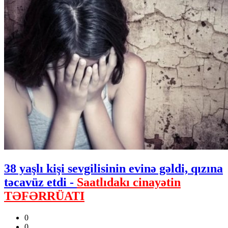
38 yaşlı kişi sevgilisinin evinə gəldi, qızına
təcavüz etdi -
Saatlıdakı cinayətin
TƏFƏRRÜATI
0
0