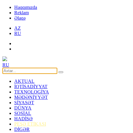
Haqqımızda
Reklam
Əlaqə
AZ
RU
RU
AKTUAL
İQTİSADİYYAT
TEXNOLOGİYA
MƏDƏNİYYƏT
SİYASƏT
DÜNYA
SOSİAL
HADİSƏ
PEŞƏ ETİKASI
DİGƏR