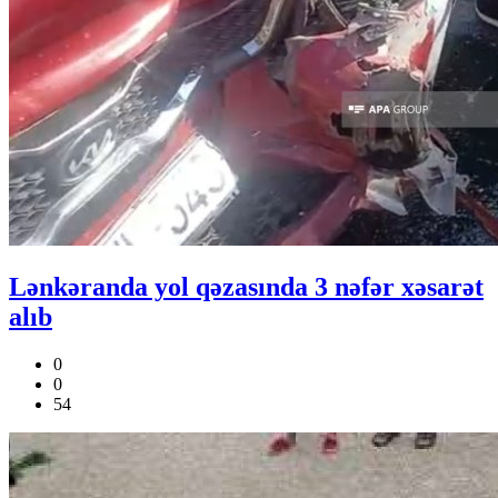
Lənkəranda yol qəzasında 3 nəfər xəsarət
alıb
0
0
54