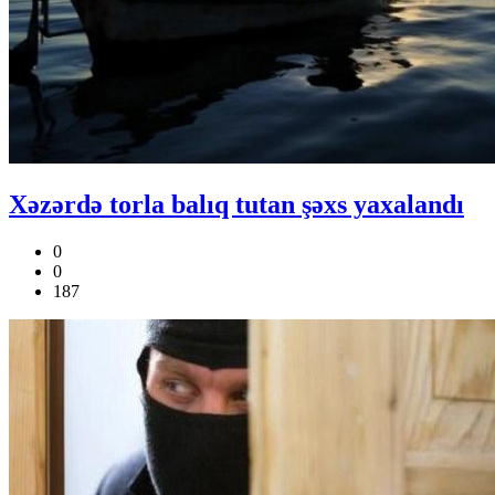
Xəzərdə torla balıq tutan şəxs yaxalandı
0
0
187