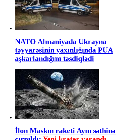
NATO Almaniyada Ukrayna
təyyarəsinin yaxınlığında PUA
aşkarlandığını təsdiqlədi
İlon Maskın raketi Ayın səthinə
çırpıldı:
Yeni krater yarandı