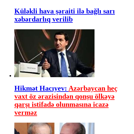
Küləkli hava şəraiti ilə bağlı sarı
xəbərdarlıq verilib
Hikmət Hacıyev:
Azərbaycan heç
vaxt öz ərazisindən qonşu ölkəyə
qarşı istifadə olunmasına icazə
verməz