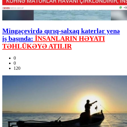
Mingəçevirdə qırıq-salxaq katerlər yenə
iş başında:
İNSANLARIN HƏYATI
TƏHLÜKƏYƏ ATILIR
0
0
120