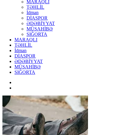
MARAQLI
TƏHLİL
İdman
DİASPOR
ƏDƏBİYYAT
MÜSAHİBƏ
SIĞORTA
MARAQLI
TƏHLİL
İdman
DİASPOR
ƏDƏBİYYAT
MÜSAHİBƏ
SIĞORTA