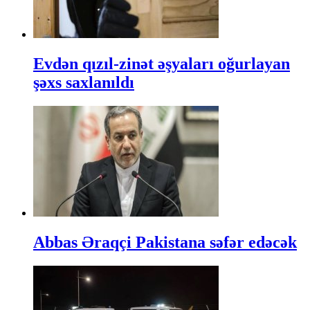
Evdən qızıl-zinət əşyaları oğurlayan
şəxs saxlanıldı
Abbas Əraqçi Pakistana səfər edəcək