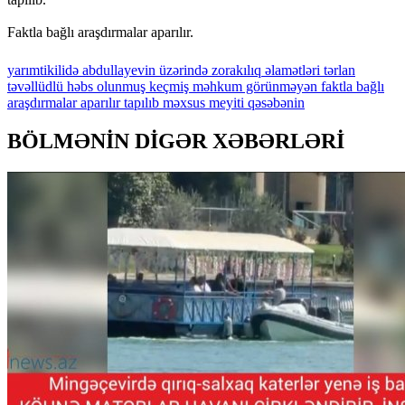
Faktla bağlı araşdırmalar aparılır.
yarımtikilidə
abdullayevin
üzərində
zorakılıq
əlamətləri
tərlan
təvəllüdlü
həbs
olunmuş
keçmiş
məhkum
görünməyən
faktla
bağlı
araşdırmalar
aparılır
tapılıb
məxsus
meyiti
qəsəbənin
BÖLMƏNİN DİGƏR XƏBƏRLƏRİ