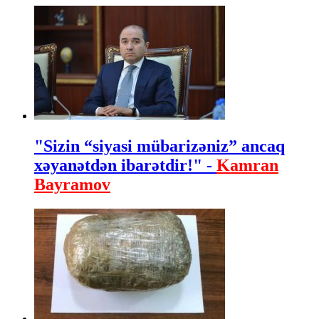
"Sizin “siyasi mübarizəniz” ancaq
xəyanətdən ibarətdir!" -
Kamran
Bayramov