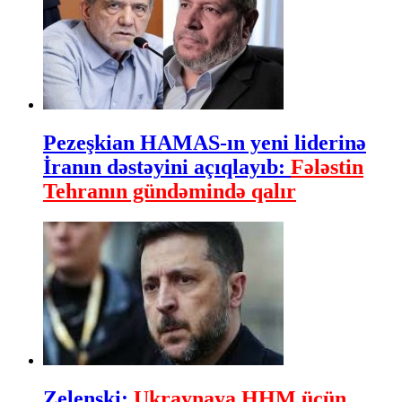
Pezeşkian HAMAS-ın yeni liderinə
İranın dəstəyini açıqlayıb:
Fələstin
Tehranın gündəmində qalır
Zelenski:
Ukraynaya HHM üçün