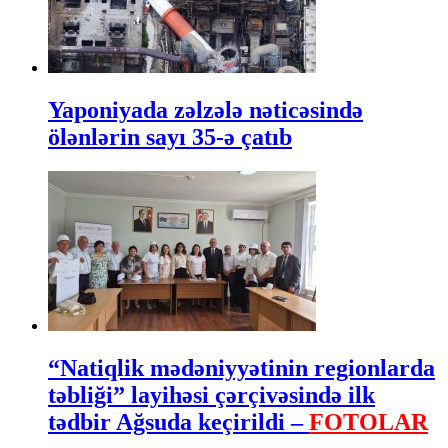
Yaponiyada zəlzələ nəticəsində
ölənlərin sayı 35-ə çatıb
“Natiqlik mədəniyyətinin regionlarda
təbliği” layihəsi çərçivəsində ilk
tədbir Ağsuda keçirildi –
FOTOLAR