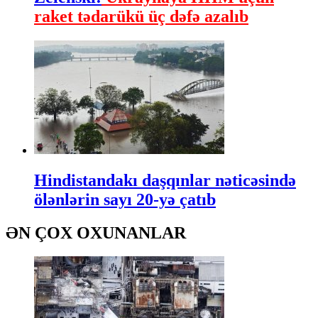
raket tədarükü üç dəfə azalıb
Hindistandakı daşqınlar nəticəsində
ölənlərin sayı 20-yə çatıb
ƏN ÇOX OXUNANLAR