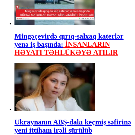
Mingəçevirdə qırıq-salxaq katerlər
yenə iş başında:
İNSANLARIN
HƏYATI TƏHLÜKƏYƏ ATILIR
Ukraynanın ABŞ-dakı keçmiş səfirinə
yeni ittiham irəli sürülüb