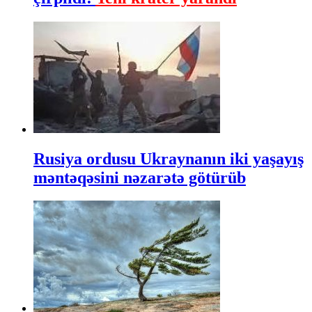
Rusiya ordusu Ukraynanın iki yaşayış
məntəqəsini nəzarətə götürüb