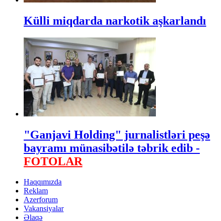
Külli miqdarda narkotik aşkarlandı
"Ganjavi Holding" jurnalistləri peşə
bayramı münasibətilə təbrik edib -
FOTOLAR
Haqqımızda
Reklam
Azerforum
Vakansiyalar
Əlaqə