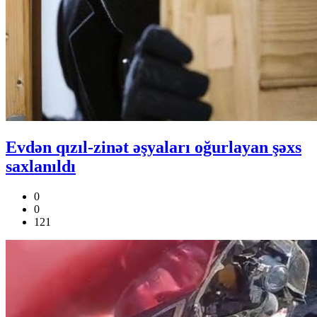
Evdən qızıl-zinət əşyaları oğurlayan şəxs
saxlanıldı
0
0
121