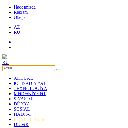
Haqqımızda
Reklam
Əlaqə
AZ
RU
RU
AKTUAL
İQTİSADİYYAT
TEXNOLOGİYA
MƏDƏNİYYƏT
SİYASƏT
DÜNYA
SOSİAL
HADİSƏ
PEŞƏ ETİKASI
DİGƏR