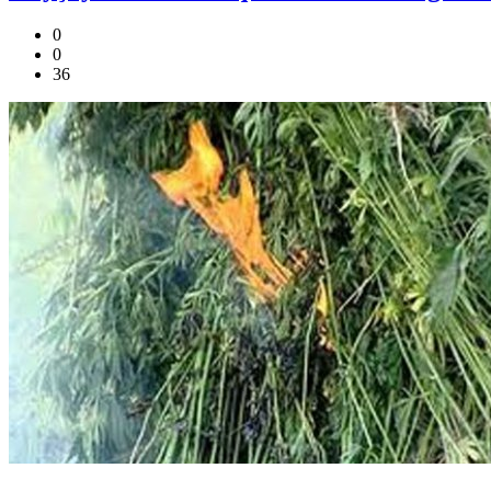
0
0
36