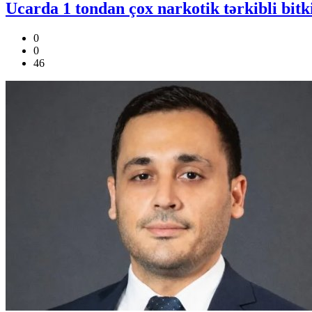
Ucarda 1 tondan çox narkotik tərkibli bitk
0
0
46