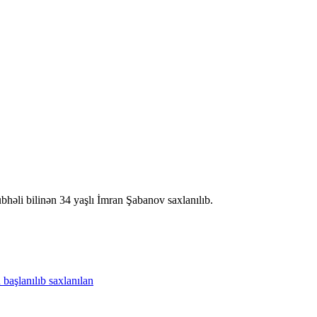
bhəli bilinən 34 yaşlı İmran Şabanov saxlanılıb.
n
başlanılıb
saxlanılan