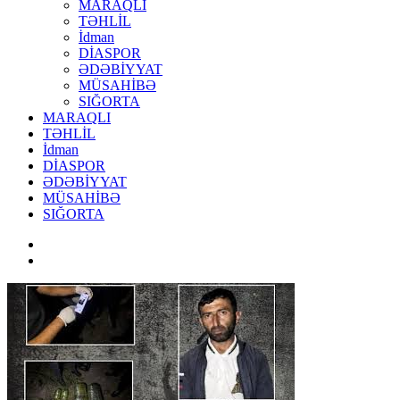
MARAQLI
TƏHLİL
İdman
DİASPOR
ƏDƏBİYYAT
MÜSAHİBƏ
SIĞORTA
MARAQLI
TƏHLİL
İdman
DİASPOR
ƏDƏBİYYAT
MÜSAHİBƏ
SIĞORTA