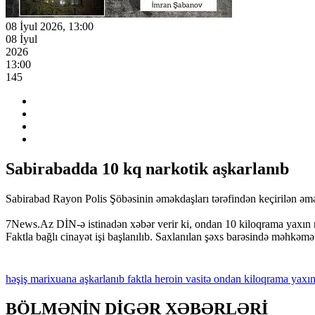
08 İyul 2026, 13:00
08 İyul
2026
13:00
145
Sabirabadda 10 kq narkotik aşkarlanıb
Sabirabad Rayon Polis Şöbəsinin əməkdaşları tərəfindən keçirilən əməl
7News.Az DİN-ə istinadən xəbər verir ki, ondan 10 kiloqrama yaxın na
Faktla bağlı cinayət işi başlanılıb. Saxlanılan şəxs barəsində məhkəmən
həşiş
marixuana
aşkarlanıb
faktla
heroin
vasitə
ondan
kiloqrama
yaxı
BÖLMƏNİN DİGƏR XƏBƏRLƏRİ