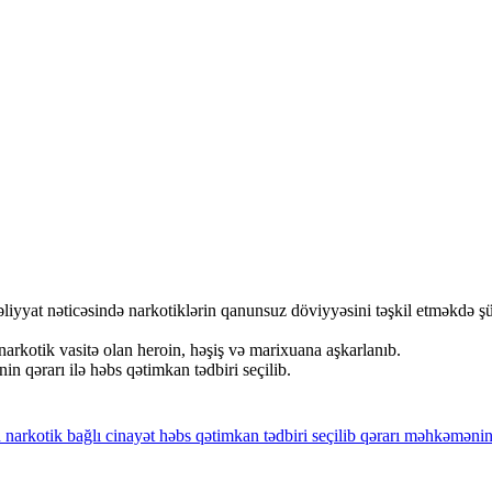
iyyat nəticəsində narkotiklərin qanunsuz döviyyəsini təşkil etməkdə şü
rkotik vasitə olan heroin, həşiş və marixuana aşkarlanıb.
in qərarı ilə həbs qətimkan tədbiri seçilib.
n
narkotik
bağlı
cinayət
həbs
qətimkan
tədbiri
seçilib
qərarı
məhkəməni