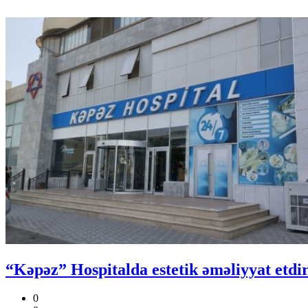
“Kəpəz” Hospitalda estetik əməliyyat etdir
0