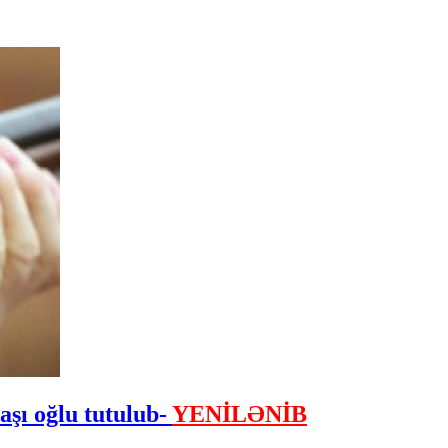
daşı oğlu tutulub-
YENİLƏNİB