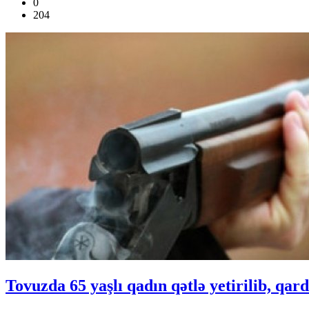
0
204
Tovuzda 65 yaşlı qadın qətlə yetirilib, qar