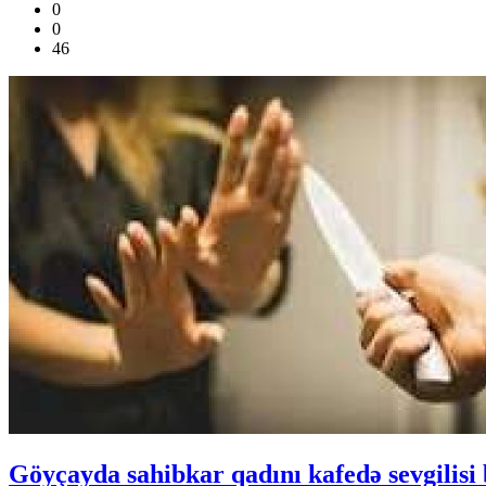
0
0
46
Göyçayda sahibkar qadını kafedə sevgilisi 