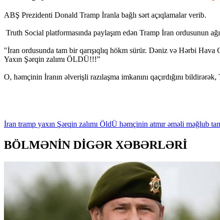
ABŞ Prezidenti Donald Tramp İranla bağlı sərt açıqlamalar verib.
Truth Social platformasında paylaşım edən Tramp İran ordusunun ağır
"İran ordusunda tam bir qarışıqlıq hökm sürür. Dəniz və Hərbi Hava Qü
Yaxın Şərqin zalımı ÖLDÜ!!!”
O, həmçinin İranın əlverişli razılaşma imkanını qaçırdığını bildirərək
İran
tramp
yaxın
Şərqin
zalımı
ÖldÜ
həmçinin
atmır
əməli
məğlub
ta
BÖLMƏNİN DİGƏR XƏBƏRLƏRİ