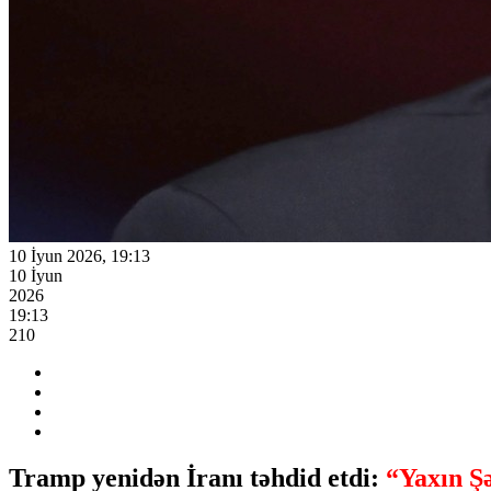
10 İyun 2026, 19:13
10 İyun
2026
19:13
210
Tramp yenidən İranı təhdid etdi:
“Yaxın Şə