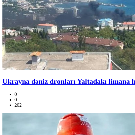
Ukrayna dəniz dronları Yaltadakı limana 
0
0
202