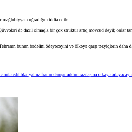
 məğlubiyyətə uğradığını iddia edib:
vvələri də daxil olmaqla bir çox struktur artıq mövcud deyil; onlar tam
, Tehranın bunun bədəlini ödəyəcəyini və ölkəyə qarşı təzyiqlərin daha da
mamilə
ediliblər
yalnız
İranın
danışır
addım
razılaşma
ölkəyə
ödəyəcəyin