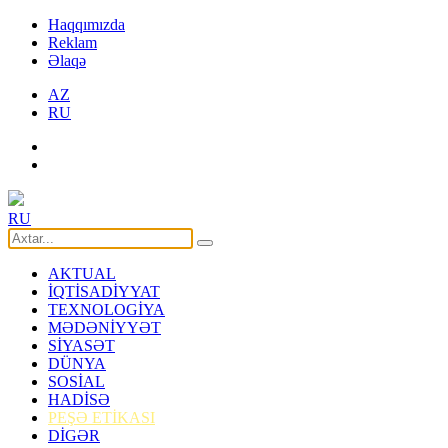
Haqqımızda
Reklam
Əlaqə
AZ
RU
RU
AKTUAL
İQTİSADİYYAT
TEXNOLOGİYA
MƏDƏNİYYƏT
SİYASƏT
DÜNYA
SOSİAL
HADİSƏ
PEŞƏ ETİKASI
DİGƏR