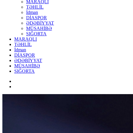
MARAQLI
TƏHLİL
İdman
DİASPOR
ƏDƏBİYYAT
MÜSAHİBƏ
SIĞORTA
MARAQLI
TƏHLİL
İdman
DİASPOR
ƏDƏBİYYAT
MÜSAHİBƏ
SIĞORTA