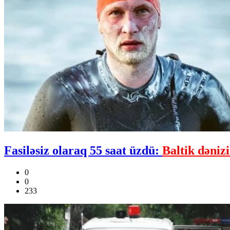
Fasiləsiz olaraq 55 saat üzdü:
Baltik dəniz
0
0
233