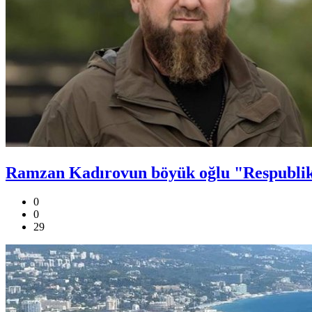
Ramzan Kadırovun böyük oğlu "Respubli
0
0
29