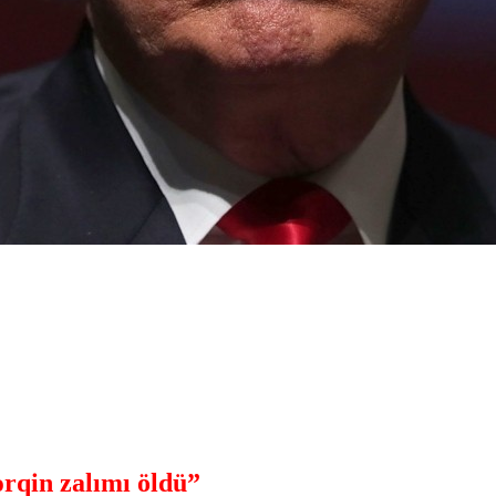
rqin zalımı öldü”