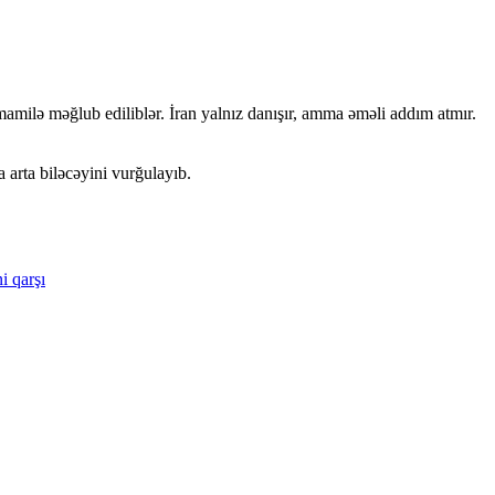
amilə məğlub ediliblər. İran yalnız danışır, amma əməli addım atmır.
 arta biləcəyini vurğulayıb.
i
qarşı