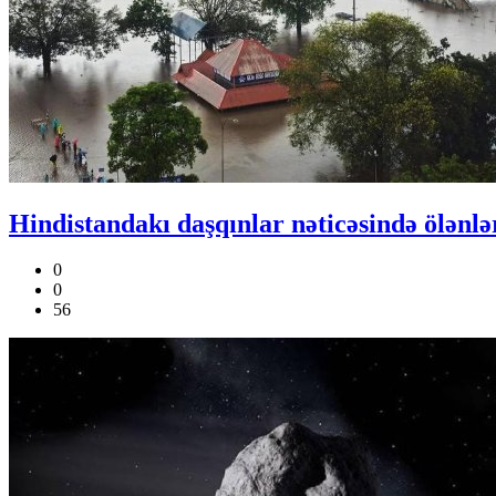
Hindistandakı daşqınlar nəticəsində ölənlər
0
0
56