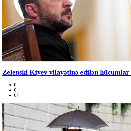
Zelenski Kiyev vilayətinə edilən hücumlar n
0
0
67