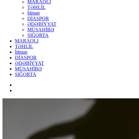
MARAQLI
TƏHLİL
İdman
DİASPOR
ƏDƏBİYYAT
MÜSAHİBƏ
SIĞORTA
MARAQLI
TƏHLİL
İdman
DİASPOR
ƏDƏBİYYAT
MÜSAHİBƏ
SIĞORTA