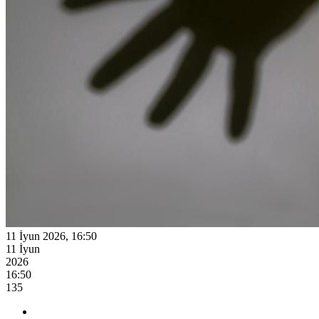
11 İyun 2026, 16:50
11 İyun
2026
16:50
135