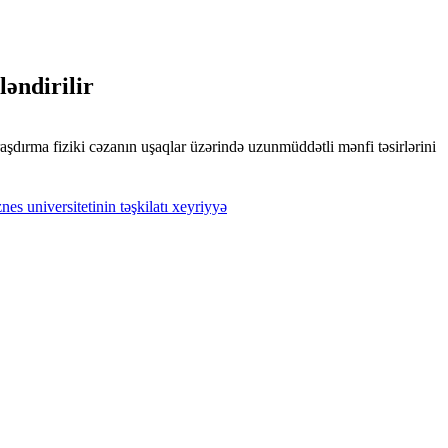
ləndirilir
şdırma fiziki cəzanın uşaqlar üzərində uzunmüddətli mənfi təsirlərini
znes
universitetinin
təşkilatı
xeyriyyə