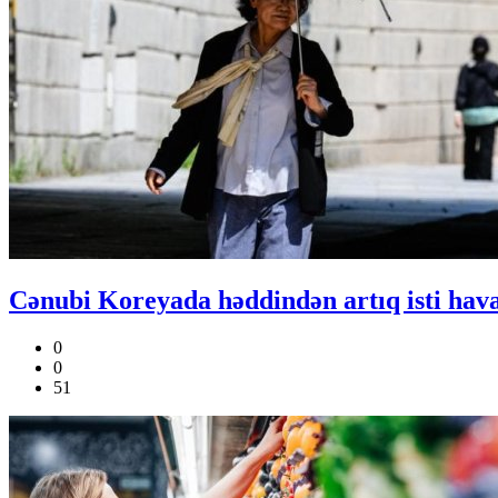
Cənubi Koreyada həddindən artıq isti hava 
0
0
51