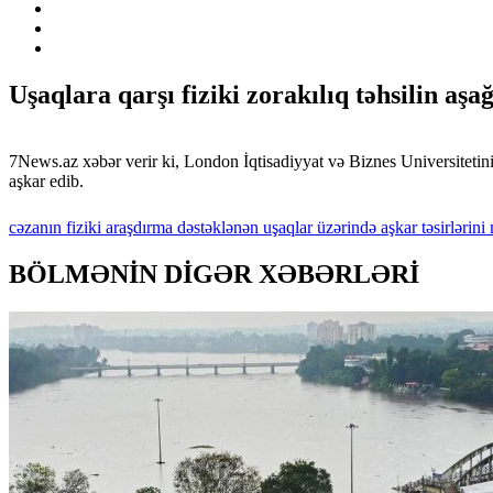
Uşaqlara qarşı fiziki zorakılıq təhsilin aşa
7News.az xəbər verir ki, London İqtisadiyyat və Biznes Universitetin
aşkar edib.
cəzanın
fiziki
araşdırma
dəstəklənən
uşaqlar
üzərində
aşkar
təsirlərini
BÖLMƏNİN DİGƏR XƏBƏRLƏRİ