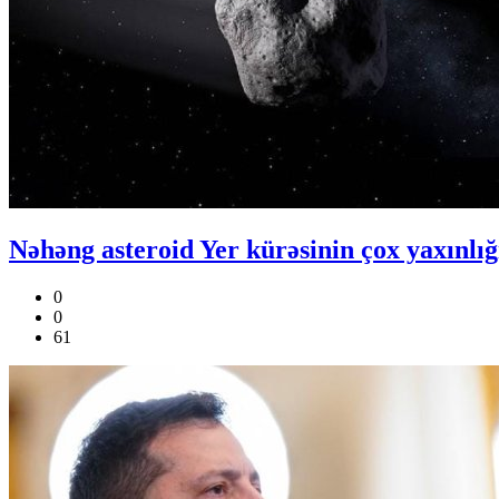
Nəhəng asteroid Yer kürəsinin çox yaxınlı
0
0
61