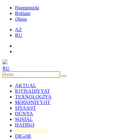
Haqqımızda
Reklam
Əlaqə
AZ
RU
RU
AKTUAL
İQTİSADİYYAT
TEXNOLOGİYA
MƏDƏNİYYƏT
SİYASƏT
DÜNYA
SOSİAL
HADİSƏ
PEŞƏ ETİKASI
DİGƏR