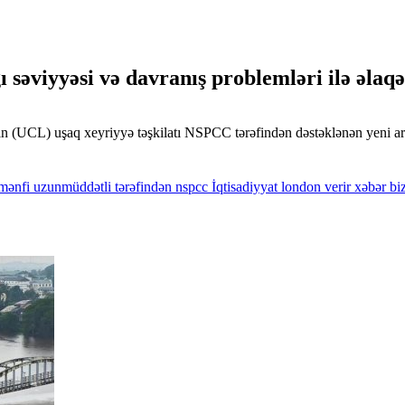
ğı səviyyəsi və davranış problemləri ilə əlaqə
in (UCL) uşaq xeyriyyə təşkilatı NSPCC tərəfindən dəstəklənən yeni ara
mənfi
uzunmüddətli
tərəfindən
nspcc
İqtisadiyyat
london
verir
xəbər
bi