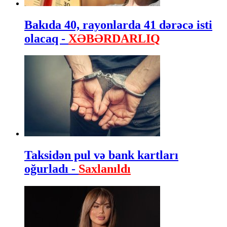
Bakıda 40, rayonlarda 41 dərəcə isti
olacaq -
XƏBƏRDARLIQ
Taksidən pul və bank kartları
oğurladı -
Saxlanıldı