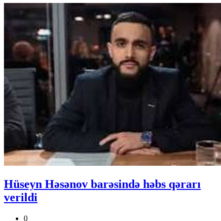
Hüseyn Həsənov barəsində həbs qərarı
verildi
0