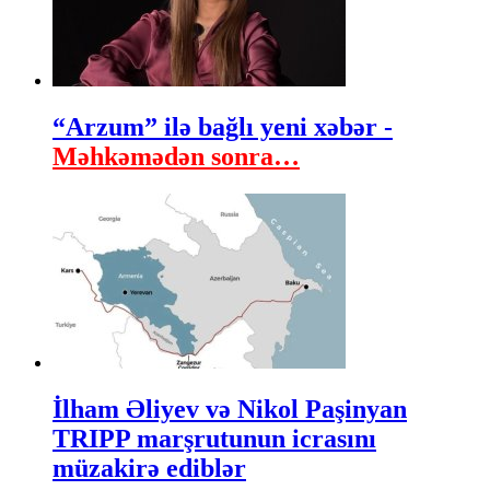
“Arzum” ilə bağlı yeni xəbər -
Məhkəmədən sonra…
İlham Əliyev və Nikol Paşinyan
TRIPP marşrutunun icrasını
müzakirə ediblər