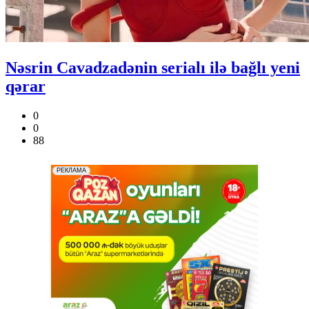
Nəsrin Cavadzadənin serialı ilə bağlı yeni
qərar
0
0
88