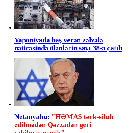
Yaponiyada baş verən zəlzələ
nəticəsində ölənlərin sayı 38-ə çatıb
Netanyahu:
"HƏMAS tərk-silah
edilmədən Qəzzadan geri
çəkilməyəcəyik"