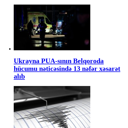
Ukrayna PUA-sının Belqoroda
hücumu nəticəsində 13 nəfər xəsarət
alıb