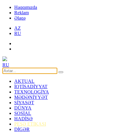
Haqqımızda
Reklam
Əlaqə
AZ
RU
RU
AKTUAL
İQTİSADİYYAT
TEXNOLOGİYA
MƏDƏNİYYƏT
SİYASƏT
DÜNYA
SOSİAL
HADİSƏ
PEŞƏ ETİKASI
DİGƏR