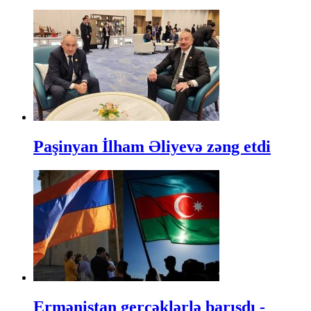
Paşinyan İlham Əliyevə zəng etdi
Ermənistan gerçəklərlə barışdı -