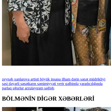
zeynəb
xanlarova
artisti
böyük
insana
ilham
dərin
sənət
müdrikliyi
səsi
dəyərli
sənətkarın
səmimiyyəti
verir
qəlbində
yaradıcılığında
parlaq
uğurlar
arzulayıram
sağlığı
BÖLMƏNİN DİGƏR XƏBƏRLƏRİ