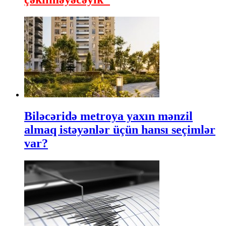
Biləcəridə metroya yaxın mənzil
almaq istəyənlər üçün hansı seçimlər
var?