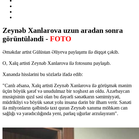
Zeynəb Xanlarova uzun aradan sonra
görüntüləndi -
FOTO
Əməkdar artist Gülüstan Əliyeva paylaşımı ilə diqqət çəkib.
O, Xalq artisti Zeynəb Xanlarova ilə fotosunu paylaşıb.
Xanəndə hisslərini bu sözlərlə ifadə edib:
"Canlı əfsanə, Xalq artisti Zeynəb Xanlarova ilə görüşmək mənim
üçün böyük şərəf və unudulmaz bir xoşbəxt an oldu. Azərbaycan
musiqisinin qızıl səsi olan bu dəyərli sənətkarın səmimiyyəti,
müdrikliyi və böyük sənət yolu insana dərin bir ilham verir. Sənəti
ilə milyonların qəlbində taxt quran Zeynəb xanıma möhkəm can
sağlığı və yaradıcılığında yeni, parlaq uğurlar arzulayıram".