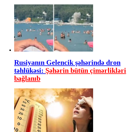
Rusiyanın Gelencik şəhərində dron
təhlükəsi:
Şəhərin bütün çimərlikləri
bağlanıb