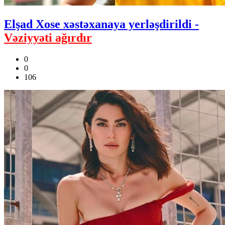
Elşad Xose xəstəxanaya yerləşdirildi -
Vəziyyəti ağırdır
0
0
106