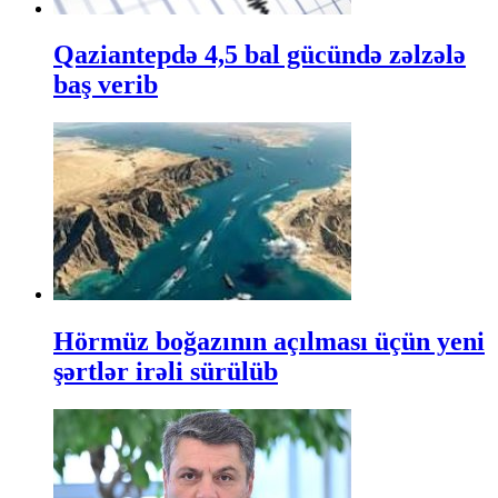
Qaziantepdə 4,5 bal gücündə zəlzələ
baş verib
Hörmüz boğazının açılması üçün yeni
şərtlər irəli sürülüb