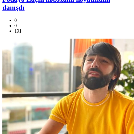
danışdı
0
0
191