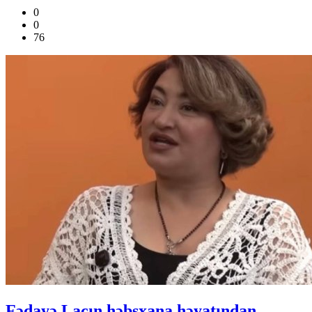
0
0
76
Fədayə Laçın həbsxana həyatından