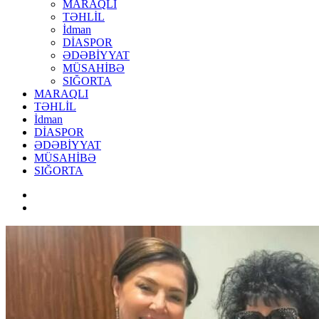
MARAQLI
TƏHLİL
İdman
DİASPOR
ƏDƏBİYYAT
MÜSAHİBƏ
SIĞORTA
MARAQLI
TƏHLİL
İdman
DİASPOR
ƏDƏBİYYAT
MÜSAHİBƏ
SIĞORTA