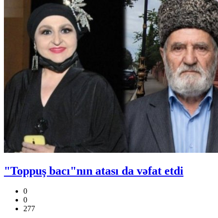
"Toppuş bacı"nın atası da vəfat etdi
0
0
277