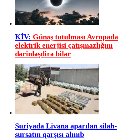
KİV:
Günəş tutulması Avropada
elektrik enerjisi çatışmazlığını
dərinləşdirə bilər
Suriyada Livana aparılan silah-
sursatın qarşısı alınıb