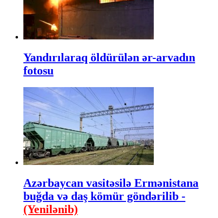
Yandırılaraq öldürülən ər-arvadın
fotosu
Azərbaycan vasitəsilə Ermənistana
buğda və daş kömür göndərilib -
(Yenilənib)