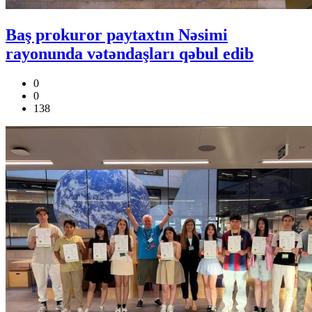
Baş prokuror paytaxtın Nəsimi
rayonunda vətəndaşları qəbul edib
0
0
138