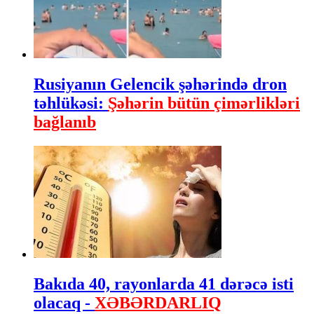
Rusiyanın Gelencik şəhərində dron
təhlükəsi:
Şəhərin bütün çimərlikləri
bağlanıb
Bakıda 40, rayonlarda 41 dərəcə isti
olacaq -
XƏBƏRDARLIQ