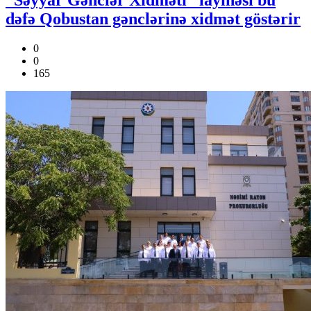
dəfə Qobustan gənclərinə xidmət göstərir
0
0
165