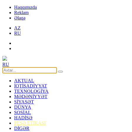
Haqqımızda
Reklam
Əlaqə
AZ
RU
RU
AKTUAL
İQTİSADİYYAT
TEXNOLOGİYA
MƏDƏNİYYƏT
SİYASƏT
DÜNYA
SOSİAL
HADİSƏ
PEŞƏ ETİKASI
DİGƏR