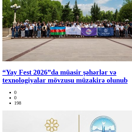
“Yay Fest 2026”da müasir şəhərlər və
texnologiyalar mövzusu müzakirə olunub
0
0
198