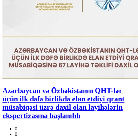
Azərbaycan və Özbəkistanın QHT-lər
üçün ilk dəfə birlikdə elan etdiyi qrant
müsabiqəsi üzrə daxil olan layihələrin
ekspertizasına başlanılıb
0
0