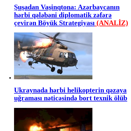
Şuşadan Vaşinqtona: Azərbaycanın
hərbi qələbəni diplomatik zəfərə
çevirən Böyük Strategiyası
(ANALİZ)
Ukraynada hərbi helikopterin qəzaya
uğraması nəticəsində bort texnik ölüb