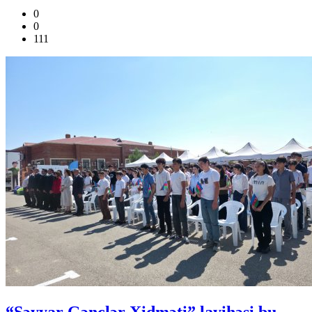
0
0
111
“Səyyar Gənclər Xidməti” layihəsi bu