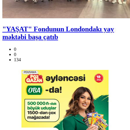
"YAŞAT" Fondunun Londondakı yay
məktəbi başa çatıb
0
0
134