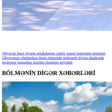
Əliyevin
fəxri
ziyarət
əməkdaşları
zərifə
xanım
həmçinin
tanınmış
Əliyevanın
oftalmoloq
dərin
ehtiramla
görkəmli
dövlət
akademik
professor
məzarları
üzərinə
dəstələri
qoyulub
BÖLMƏNİN DİGƏR XƏBƏRLƏRİ