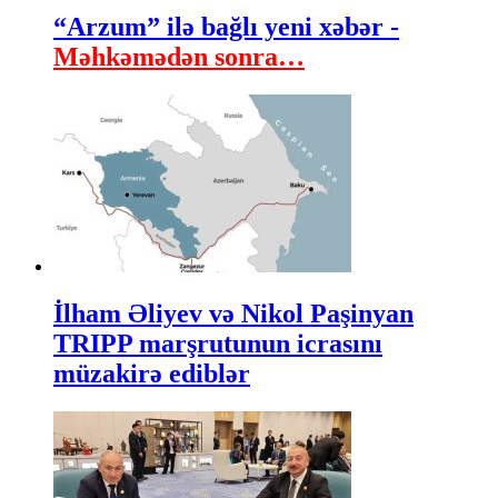
“Arzum” ilə bağlı yeni xəbər -
Məhkəmədən sonra…
İlham Əliyev və Nikol Paşinyan
TRIPP marşrutunun icrasını
müzakirə ediblər