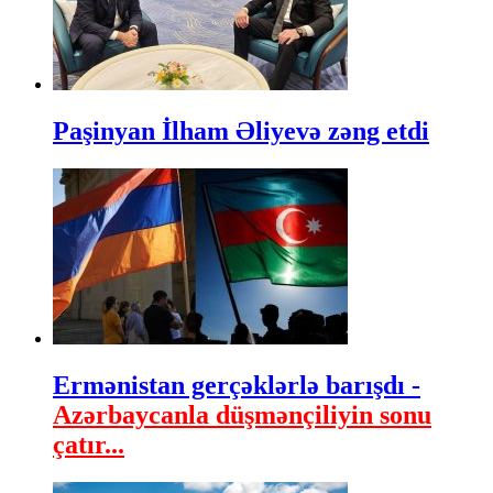
Paşinyan İlham Əliyevə zəng etdi
Ermənistan gerçəklərlə barışdı -
Azərbaycanla düşmənçiliyin sonu
çatır...