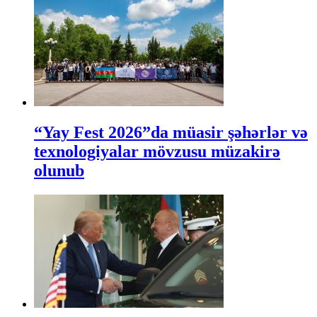
“Yay Fest 2026”da müasir şəhərlər və
texnologiyalar mövzusu müzakirə
olunub