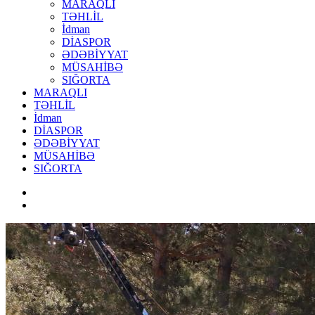
MARAQLI
TƏHLİL
İdman
DİASPOR
ƏDƏBİYYAT
MÜSAHİBƏ
SIĞORTA
MARAQLI
TƏHLİL
İdman
DİASPOR
ƏDƏBİYYAT
MÜSAHİBƏ
SIĞORTA