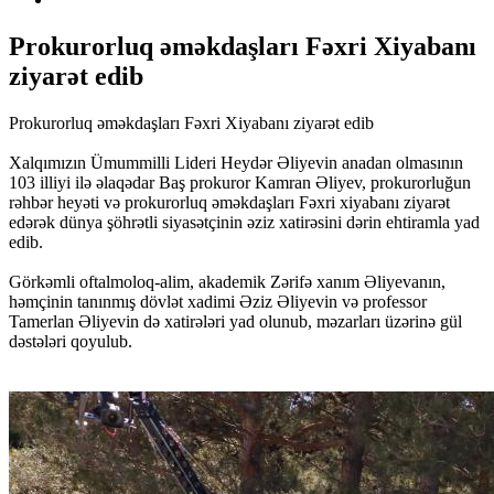
Prokurorluq əməkdaşları Fəxri Xiyabanı
ziyarət edib
Prokurorluq əməkdaşları Fəxri Xiyabanı ziyarət edib
Xalqımızın Ümummilli Lideri Heydər Əliyevin anadan olmasının
103 illiyi ilə əlaqədar Baş prokuror Kamran Əliyev, prokurorluğun
rəhbər heyəti və prokurorluq əməkdaşları Fəxri xiyabanı ziyarət
edərək dünya şöhrətli siyasətçinin əziz xatirəsini dərin ehtiramla yad
edib.
Görkəmli oftalmoloq-alim, akademik Zərifə xanım Əliyevanın,
həmçinin tanınmış dövlət xadimi Əziz Əliyevin və professor
Tamerlan Əliyevin də xatirələri yad olunub, məzarları üzərinə gül
dəstələri qoyulub.