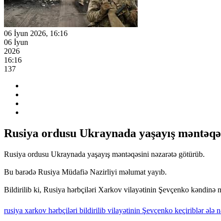
06 İyun 2026, 16:16
06 İyun
2026
16:16
137
Rusiya ordusu Ukraynada yaşayış məntəqəs
Rusiya ordusu Ukraynada yaşayış məntəqəsini nəzarətə götürüb.
Bu barədə Rusiya Müdafiə Nazirliyi məlumat yayıb.
Bildirilib ki, Rusiya hərbçiləri Xarkov vilayətinin Şevçenko kəndinə nə
rusiya
xarkov
hərbçiləri
bildirilib
vilayətinin
Şevçenko
keçiriblər
ələ
n