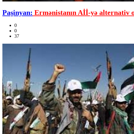
Paşinyan:
Ermənistanın Aİİ-yə alternativ 
0
0
37