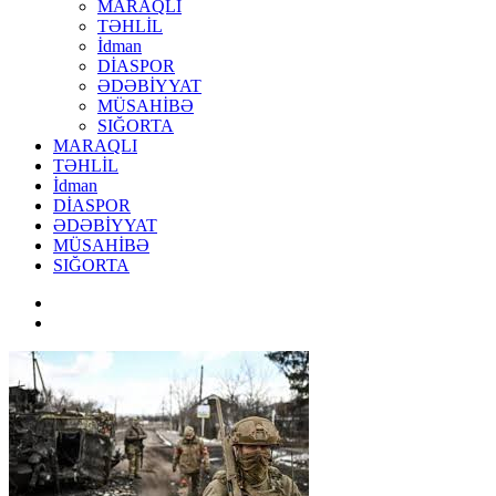
MARAQLI
TƏHLİL
İdman
DİASPOR
ƏDƏBİYYAT
MÜSAHİBƏ
SIĞORTA
MARAQLI
TƏHLİL
İdman
DİASPOR
ƏDƏBİYYAT
MÜSAHİBƏ
SIĞORTA