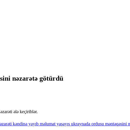
ini nəzarətə götürdü
zarəti ələ keçiriblər.
əzarəti
kəndinə
yayıb
məlumat
yaşayış
ukraynada
ordusu
məntəqəsini
n