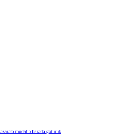
əzarətə
müdafiə
barədə
götürüb