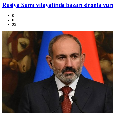
Rusiya Sumı vilayətində bazarı dronla vuru
0
0
25