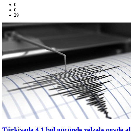
0
0
29
Türkiyədə 4,1 bal gücündə zəlzələ qeydə al