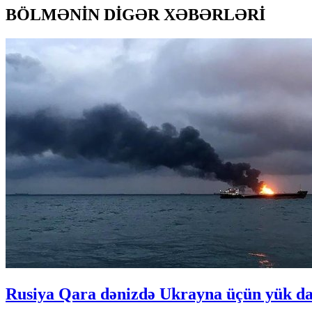
BÖLMƏNİN DİGƏR XƏBƏRLƏRİ
Rusiya Qara dənizdə Ukrayna üçün yük daş