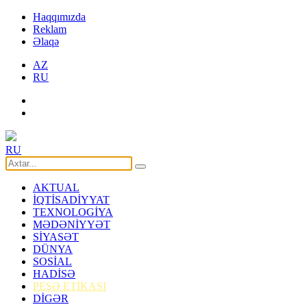
Haqqımızda
Reklam
Əlaqə
AZ
RU
RU
AKTUAL
İQTİSADİYYAT
TEXNOLOGİYA
MƏDƏNİYYƏT
SİYASƏT
DÜNYA
SOSİAL
HADİSƏ
PEŞƏ ETİKASI
DİGƏR