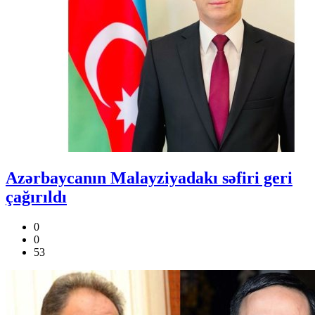
Azərbaycanın Malayziyadakı səfiri geri
çağırıldı
0
0
53