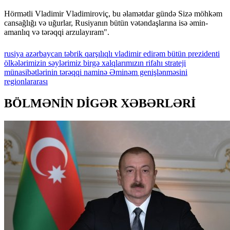
Hörmətli Vladimir Vladimiroviç, bu əlamətdar gündə Sizə möhkəm
cansağlığı və uğurlar, Rusiyanın bütün vətəndaşlarına isə əmin-
amanlıq və tərəqqi arzulayıram".
rusiya
azərbaycan
təbrik
qarşılıqlı
vladimir
edirəm
bütün
prezidenti
ölkələrimizin
səylərimiz
birgə
xalqlarımızın
rifahı
strateji
münasibətlərinin
tərəqqi
naminə
Əminəm
genişlənməsini
regionlararası
BÖLMƏNİN DİGƏR XƏBƏRLƏRİ