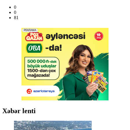
0
0
81
Xəbər lenti