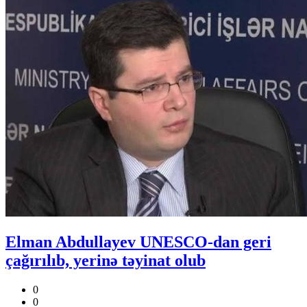
Elman Abdullayev UNESCO-dan geri
çağırılıb, yerinə təyinat olub
0
0