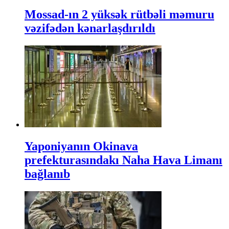
Mossad-ın 2 yüksək rütbəli məmuru
vəzifədən kənarlaşdırıldı
Yaponiyanın Okinava
prefekturasındakı Naha Hava Limanı
bağlanıb