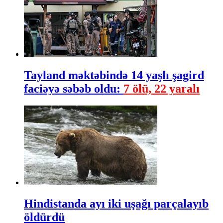
Tayland məktəbində 14 yaşlı şagird
faciəyə səbəb oldu:
7 ölü, 22 yaralı
Hindistanda ayı iki uşağı parçalayıb
öldürdü