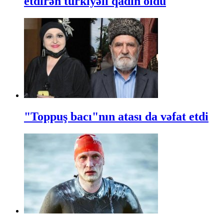
etdirən türkiyəli qadın öldü
"Toppuş bacı"nın atası da vəfat etdi