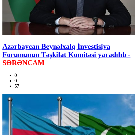
Azərbaycan Beynəlxalq İnvestisiya
Forumunun Təşkilat Komitəsi yaradılıb -
SƏRƏNCAM
0
0
57