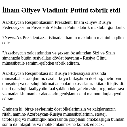
İlham Əliyev Vladimir Putini təbrik etdi
Azərbaycan Respublikasının Prezidenti İlham Əliyev Rusiya
Federasiyasının Prezidenti Vladimir Putinə təbrik məktubu göndərib.
7News.Az President.az-a istinadən həmin məktubun mətnini təqdim
edir:
"Azərbaycan xalqı adından və şəxsən öz adımdan Sizi və Sizin
simanızda bütün rusiyalıları dövlət bayramı - Rusiya Günü
münasibətilə səmimi-qəlbdən təbrik edirəm.
Azərbaycan Respublikası ilə Rusiya Federasiyası arasında
münasibətlər xalqlarımızı əsrlər boyu birləşdirən dostluq, mehriban
qonşuluq və qarşılıqlı hörmət ənənələrinə əsaslanır. İkitərəfli iqtisadi-
ticari qarşılıqlı fəaliyyətin fəal şəkildə inkişaf etməsini, regionlararası
və mədəni-humanitar əlaqələrin genişlənməsini məmnunluqla qeyd
edirəm.
Əminəm ki, birgə səylərimiz dost ölkələrimizin və xalqlarımızın
rifahı naminə Azərbaycan-Rusiya münasibətlərinin, strateji
tərəfdaşlıq və müttəfiqlik məcrasında çoxplanlı əməkdaşlığın bundan
sonra da inkişafına və möhkəmlənməsinə kömək edəcək.