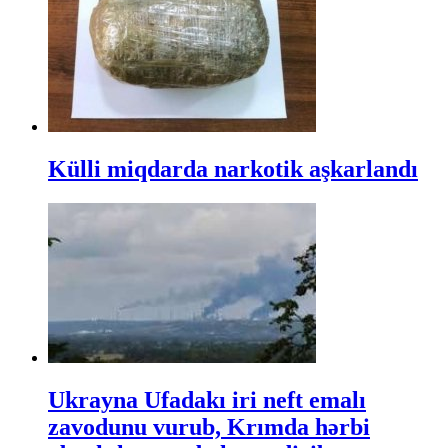
Külli miqdarda narkotik aşkarlandı
Ukrayna Ufadakı iri neft emalı
zavodunu vurub, Krımda hərbi