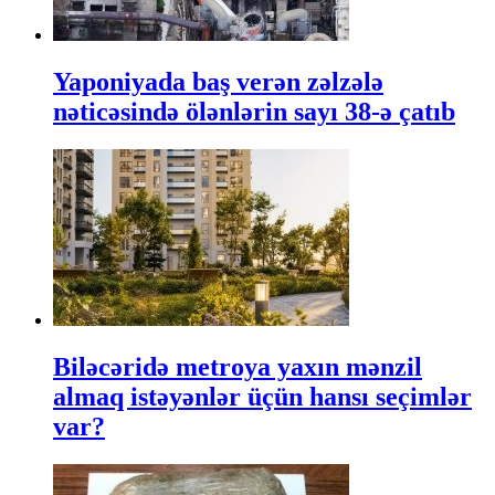
Yaponiyada baş verən zəlzələ
nəticəsində ölənlərin sayı 38-ə çatıb
Biləcəridə metroya yaxın mənzil
almaq istəyənlər üçün hansı seçimlər
var?