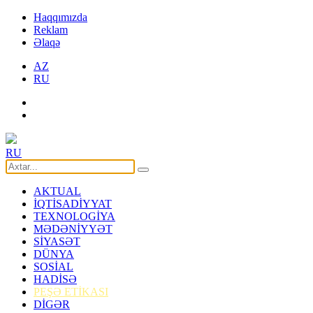
Haqqımızda
Reklam
Əlaqə
AZ
RU
RU
AKTUAL
İQTİSADİYYAT
TEXNOLOGİYA
MƏDƏNİYYƏT
SİYASƏT
DÜNYA
SOSİAL
HADİSƏ
PEŞƏ ETİKASI
DİGƏR