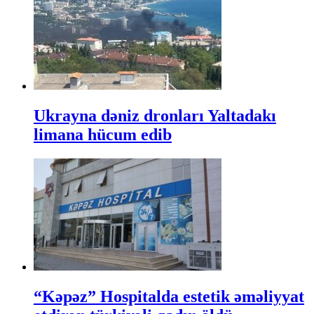
Ukrayna dəniz dronları Yaltadakı
limana hücum edib
“Kəpəz” Hospitalda estetik əməliyyat