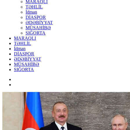
MARAQLI
TƏHLİL
İdman
DİASPOR
ƏDƏBİYYAT
MÜSAHİBƏ
SIĞORTA
MARAQLI
TƏHLİL
İdman
DİASPOR
ƏDƏBİYYAT
MÜSAHİBƏ
SIĞORTA