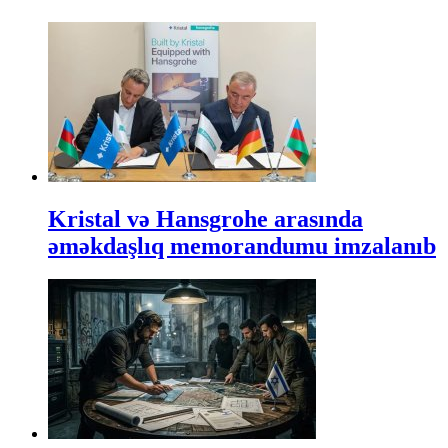
Kristal və Hansgrohe arasında
əməkdaşlıq memorandumu imzalanıb