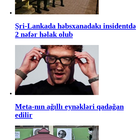
Şri-Lankada həbsxanadakı insidentdə
2 nəfər həlak olub
Meta-nın ağıllı eynəkləri qadağan
edilir