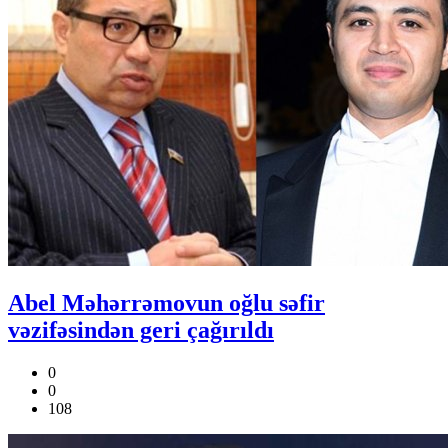
Abel Məhərrəmovun oğlu səfir
vəzifəsindən geri çağırıldı
0
0
108