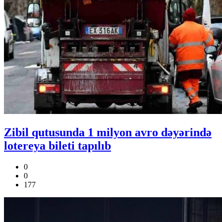
Zibil qutusunda 1 milyon avro dəyərində
lotereya bileti tapılıb
0
0
177