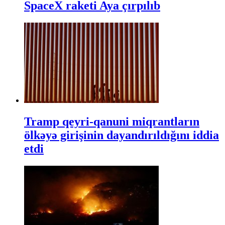
SpaceX raketi Aya çırpılıb
Tramp qeyri-qanuni miqrantların
ölkəyə girişinin dayandırıldığını iddia
etdi