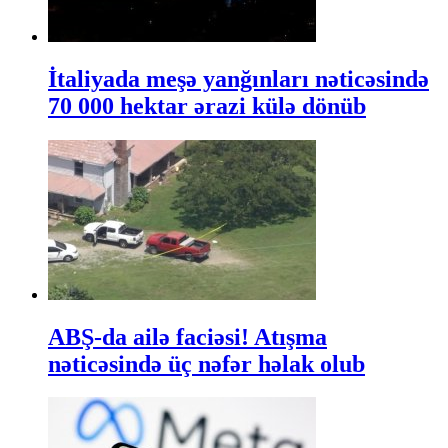
İtaliyada meşə yanğınları nəticəsində
70 000 hektar ərazi külə dönüb
ABŞ-da ailə faciəsi! Atışma
nəticəsində üç nəfər həlak olub