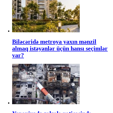
Biləcəridə metroya yaxın mənzil
almaq istəyənlər üçün hansı seçimlər
var?