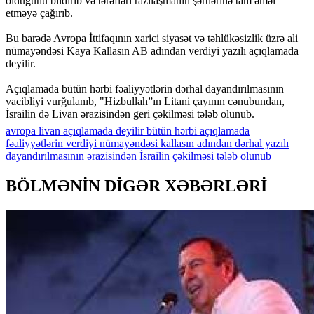
olduğunu bildirib və tərəfləri razılaşmanın şərtlərinə tam əməl
etməyə çağırıb.
Bu barədə Avropa İttifaqının xarici siyasət və təhlükəsizlik üzrə ali
nümayəndəsi Kaya Kallasın AB adından verdiyi yazılı açıqlamada
deyilir.
Açıqlamada bütün hərbi fəaliyyətlərin dərhal dayandırılmasının
vacibliyi vurğulanıb, "Hizbullah”ın Litani çayının cənubundan,
İsrailin də Livan ərazisindən geri çəkilməsi tələb olunub.
avropa
livan
açıqlamada
deyilir
bütün
hərbi
açıqlamada
fəaliyyətlərin
verdiyi
nümayəndəsi
kallasın
adından
dərhal
yazılı
dayandırılmasının
ərazisindən
İsrailin
çəkilməsi
tələb
olunub
BÖLMƏNİN DİGƏR XƏBƏRLƏRİ