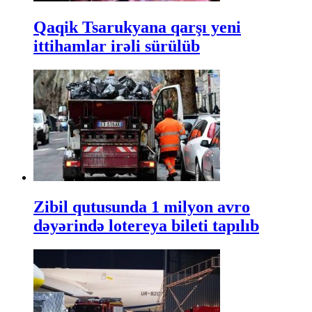
Qaqik Tsarukyana qarşı yeni
ittihamlar irəli sürülüb
Zibil qutusunda 1 milyon avro
dəyərində lotereya bileti tapılıb