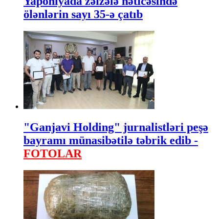
Yaponiyada zəlzələ nəticəsində
ölənlərin sayı 35-ə çatıb
"Ganjavi Holding" jurnalistləri peşə
bayramı münasibətilə təbrik edib -
FOTOLAR