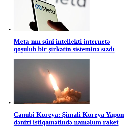
Meta-nın süni intellekti internetə
qoşulub bir şirkətin sisteminə sızdı
Cənubi Koreya: Şimali Koreya Yapon
dənizi istiqamətində naməlum raket