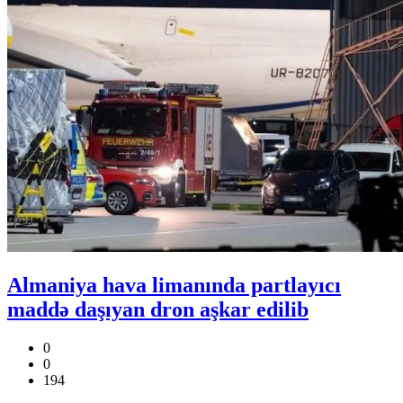
Almaniya hava limanında partlayıcı
maddə daşıyan dron aşkar edilib
0
0
194