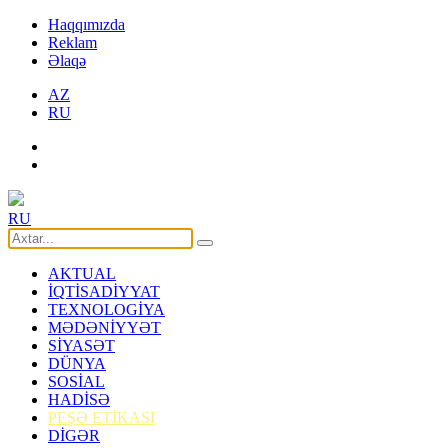
Haqqımızda
Reklam
Əlaqə
AZ
RU
RU
AKTUAL
İQTİSADİYYAT
TEXNOLOGİYA
MƏDƏNİYYƏT
SİYASƏT
DÜNYA
SOSİAL
HADİSƏ
PEŞƏ ETİKASI
DİGƏR