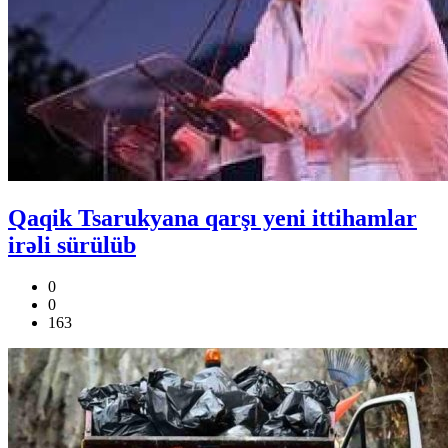
Qaqik Tsarukyana qarşı yeni ittihamlar
irəli sürülüb
0
0
163