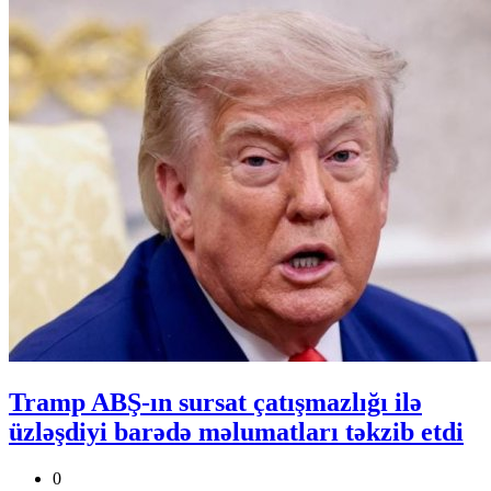
Tramp ABŞ-ın sursat çatışmazlığı ilə
üzləşdiyi barədə məlumatları təkzib etdi
0