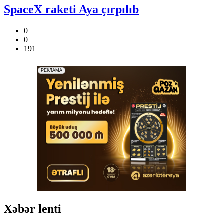
SpaceX raketi Aya çırpılıb
0
0
191
Xəbər lenti