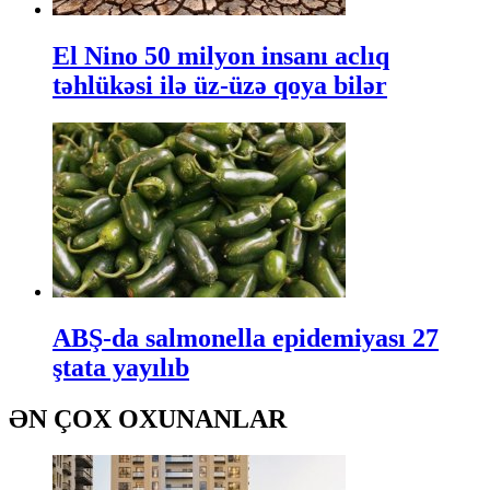
El Nino 50 milyon insanı aclıq
təhlükəsi ilə üz-üzə qoya bilər
ABŞ-da salmonella epidemiyası 27
ştata yayılıb
ƏN ÇOX OXUNANLAR