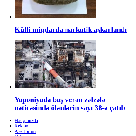
Külli miqdarda narkotik aşkarlandı
Yaponiyada baş verən zəlzələ
nəticəsində ölənlərin sayı 38-ə çatıb
Haqqımızda
Reklam
Azerforum