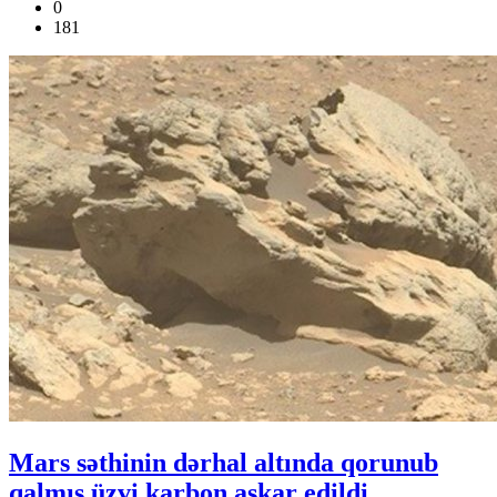
0
181
Mars səthinin dərhal altında qorunub
qalmış üzvi karbon aşkar edildi