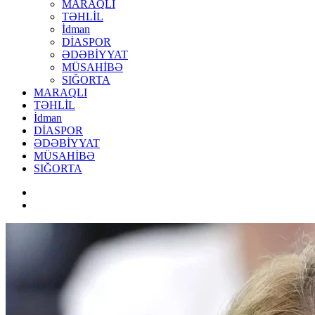
MARAQLI
TƏHLİL
İdman
DİASPOR
ƏDƏBİYYAT
MÜSAHİBƏ
SIĞORTA
MARAQLI
TƏHLİL
İdman
DİASPOR
ƏDƏBİYYAT
MÜSAHİBƏ
SIĞORTA