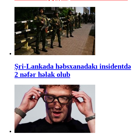
Şri-Lankada həbsxanadakı insidentdə
2 nəfər həlak olub