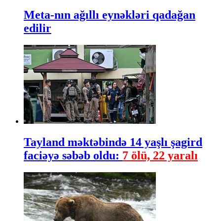
Meta-nın ağıllı eynəkləri qadağan
edilir
Tayland məktəbində 14 yaşlı şagird
faciəyə səbəb oldu:
7 ölü, 22 yaralı