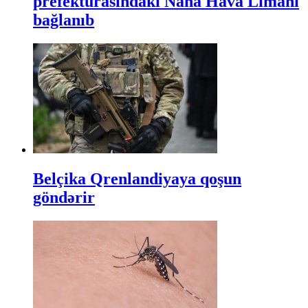
prefekturasındakı Naha Hava Limanı
bağlanıb
Belçika Qrenlandiyaya qoşun
göndərir