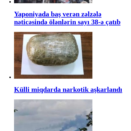
Yaponiyada baş verən zəlzələ
nəticəsində ölənlərin sayı 38-ə çatıb
Külli miqdarda narkotik aşkarlandı