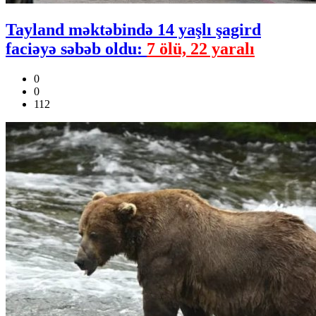
Tayland məktəbində 14 yaşlı şagird
faciəyə səbəb oldu:
7 ölü, 22 yaralı
0
0
112