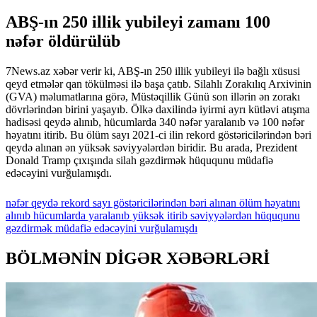
ABŞ-ın 250 illik yubileyi zamanı 100
nəfər öldürülüb
7News.az xəbər verir ki, ABŞ-ın 250 illik yubileyi ilə bağlı xüsusi
qeyd etmələr qan tökülməsi ilə başa çatıb. Silahlı Zorakılıq Arxivinin
(GVA) məlumatlarına görə, Müstəqillik Günü son illərin ən zorakı
dövrlərindən birini yaşayıb. Ölkə daxilində iyirmi ayrı kütləvi atışma
hadisəsi qeydə alınıb, hücumlarda 340 nəfər yaralanıb və 100 nəfər
həyatını itirib. Bu ölüm sayı 2021-ci ilin rekord göstəricilərindən bəri
qeydə alınan ən yüksək səviyyələrdən biridir. Bu arada, Prezident
Donald Tramp çıxışında silah gəzdirmək hüququnu müdafiə
edəcəyini vurğulamışdı.
nəfər
qeydə
rekord
sayı
göstəricilərindən
bəri
alınan
ölüm
həyatını
alınıb
hücumlarda
yaralanıb
yüksək
itirib
səviyyələrdən
hüququnu
gəzdirmək
müdafiə
edəcəyini
vurğulamışdı
BÖLMƏNİN DİGƏR XƏBƏRLƏRİ