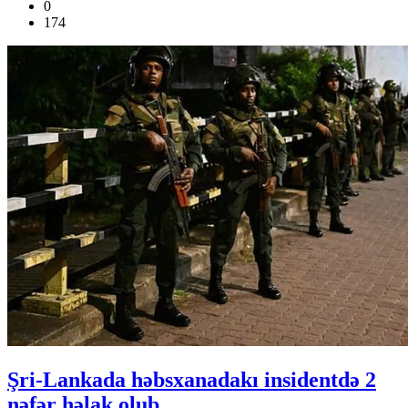
0
174
Şri-Lankada həbsxanadakı insidentdə 2
nəfər həlak olub