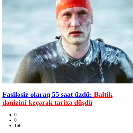
Fasiləsiz olaraq 55 saat üzdü:
Baltik
dənizini keçərək tarixə düşdü
0
0
166