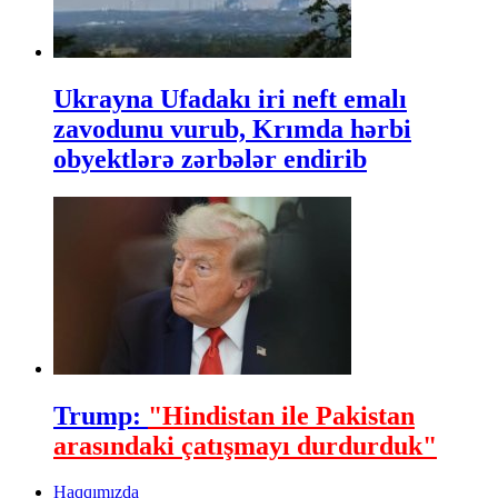
Ukrayna Ufadakı iri neft emalı
zavodunu vurub, Krımda hərbi
obyektlərə zərbələr endirib
Trump:
"Hindistan ile Pakistan
arasındaki çatışmayı durdurduk"
Haqqımızda