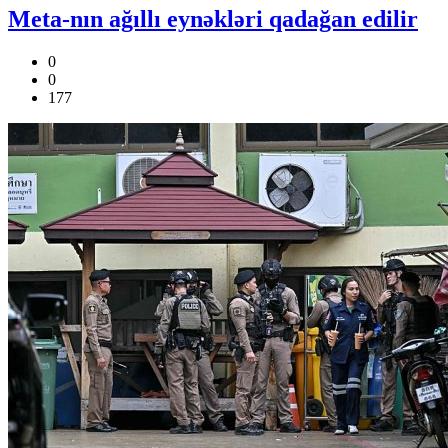
Meta-nın ağıllı eynəkləri qadağan edilir
0
0
177