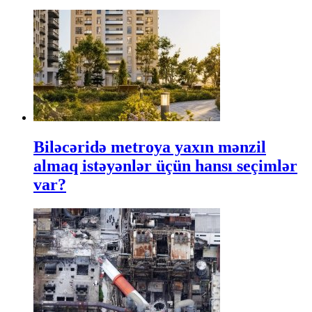
Biləcəridə metroya yaxın mənzil
almaq istəyənlər üçün hansı seçimlər
var?