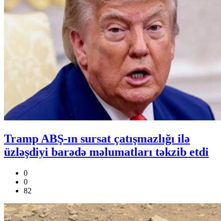
Tramp ABŞ-ın sursat çatışmazlığı ilə
üzləşdiyi barədə məlumatları təkzib etdi
0
0
82