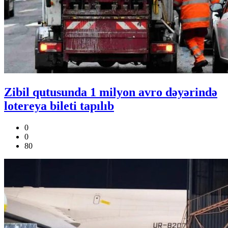
Zibil qutusunda 1 milyon avro dəyərində
lotereya bileti tapılıb
0
0
80