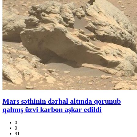
Mars səthinin dərhal altında qorunub
qalmış üzvi karbon aşkar edildi
0
0
91