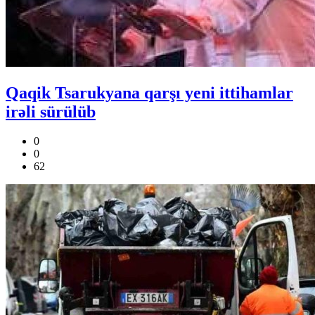
Qaqik Tsarukyana qarşı yeni ittihamlar
irəli sürülüb
0
0
62