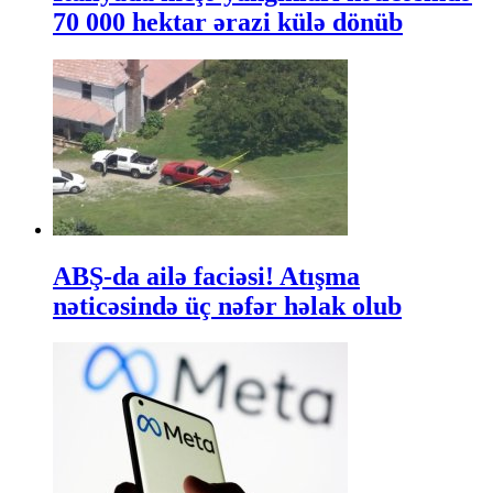
70 000 hektar ərazi külə dönüb
ABŞ-da ailə faciəsi! Atışma
nəticəsində üç nəfər həlak olub