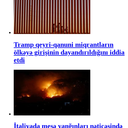
Tramp qeyri-qanuni miqrantların
ölkəyə girişinin dayandırıldığını iddia
etdi
İtaliyada meşə yanğınları nəticəsində