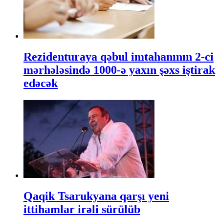
Rezidenturaya qəbul imtahanının 2-ci
mərhələsində 1000-ə yaxın şəxs iştirak
edəcək
Qaqik Tsarukyana qarşı yeni
ittihamlar irəli sürülüb