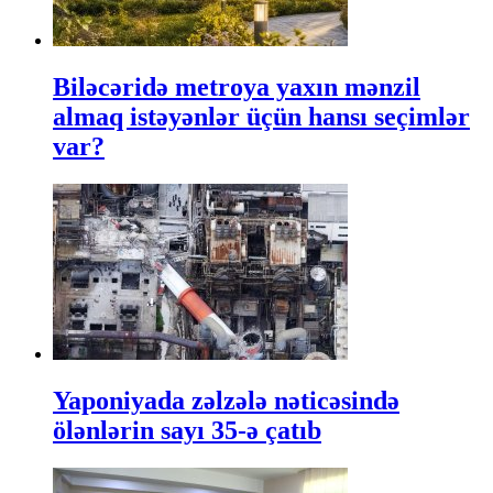
Biləcəridə metroya yaxın mənzil
almaq istəyənlər üçün hansı seçimlər
var?
Yaponiyada zəlzələ nəticəsində
ölənlərin sayı 35-ə çatıb