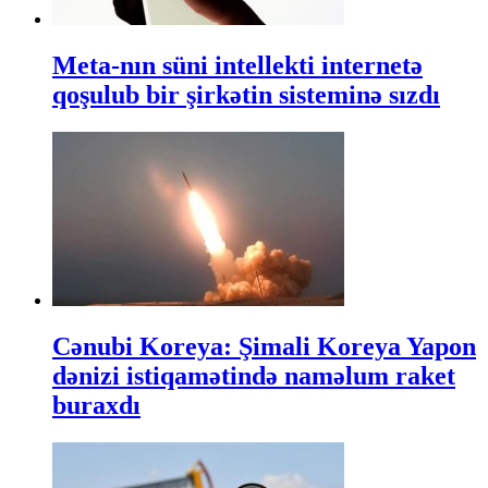
Meta-nın süni intellekti internetə
qoşulub bir şirkətin sisteminə sızdı
Cənubi Koreya: Şimali Koreya Yapon
dənizi istiqamətində naməlum raket
buraxdı