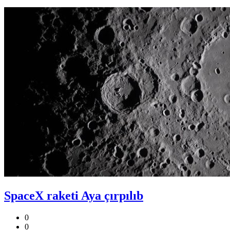
SpaceX raketi Aya çırpılıb
0
0