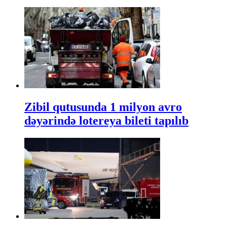
Zibil qutusunda 1 milyon avro
dəyərində lotereya bileti tapılıb