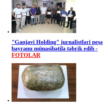
"Ganjavi Holding" jurnalistləri peşə
bayramı münasibətilə təbrik edib -
FOTOLAR