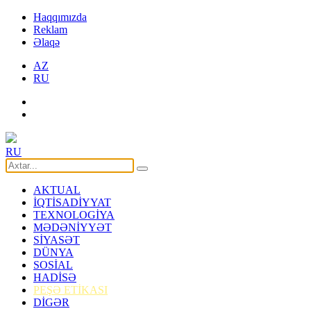
Haqqımızda
Reklam
Əlaqə
AZ
RU
RU
AKTUAL
İQTİSADİYYAT
TEXNOLOGİYA
MƏDƏNİYYƏT
SİYASƏT
DÜNYA
SOSİAL
HADİSƏ
PEŞƏ ETİKASI
DİGƏR