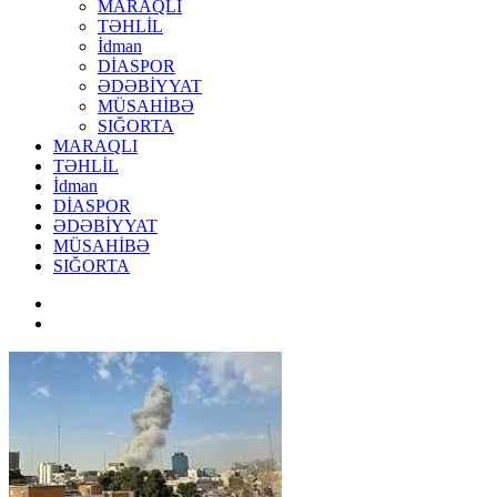
MARAQLI
TƏHLİL
İdman
DİASPOR
ƏDƏBİYYAT
MÜSAHİBƏ
SIĞORTA
MARAQLI
TƏHLİL
İdman
DİASPOR
ƏDƏBİYYAT
MÜSAHİBƏ
SIĞORTA