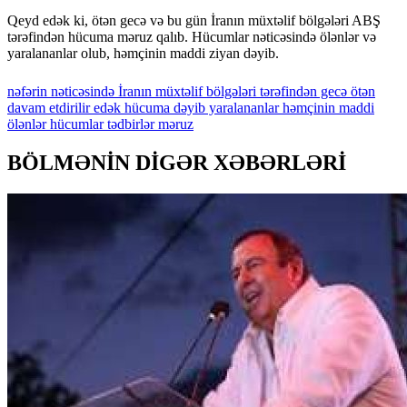
Qeyd edək ki, ötən gecə və bu gün İranın müxtəlif bölgələri ABŞ
tərəfindən hücuma məruz qalıb. Hücumlar nəticəsində ölənlər və
yaralananlar olub, həmçinin maddi ziyan dəyib.
nəfərin
nəticəsində
İranın
müxtəlif
bölgələri
tərəfindən
gecə
ötən
davam
etdirilir
edək
hücuma
dəyib
yaralananlar
həmçinin
maddi
ölənlər
hücumlar
tədbirlər
məruz
BÖLMƏNİN DİGƏR XƏBƏRLƏRİ