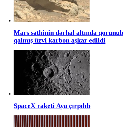
Mars səthinin dərhal altında qorunub
qalmış üzvi karbon aşkar edildi
SpaceX raketi Aya çırpılıb