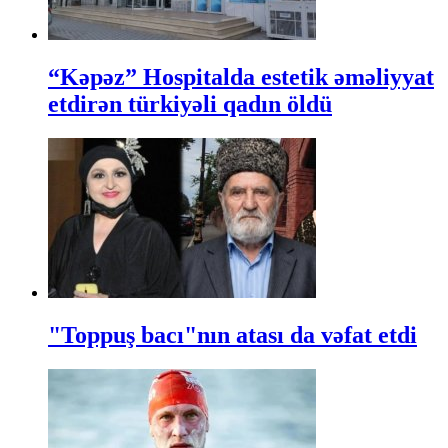
“Kəpəz” Hospitalda estetik əməliyyat
etdirən türkiyəli qadın öldü
"Toppuş bacı"nın atası da vəfat etdi