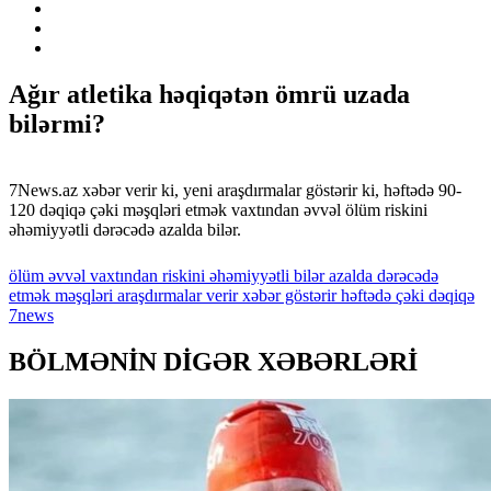
Ağır atletika həqiqətən ömrü uzada
bilərmi?
7News.az xəbər verir ki, yeni araşdırmalar göstərir ki, həftədə 90-
120 dəqiqə çəki məşqləri etmək vaxtından əvvəl ölüm riskini
əhəmiyyətli dərəcədə azalda bilər.
ölüm
əvvəl
vaxtından
riskini
əhəmiyyətli
bilər
azalda
dərəcədə
etmək
məşqləri
araşdırmalar
verir
xəbər
göstərir
həftədə
çəki
dəqiqə
7news
BÖLMƏNİN DİGƏR XƏBƏRLƏRİ