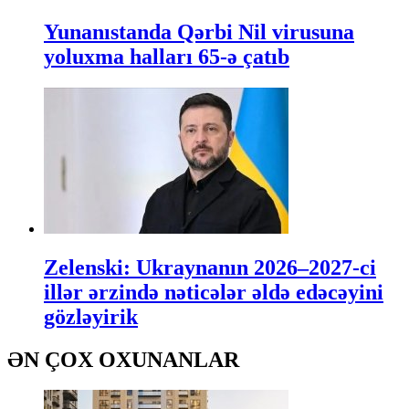
Yunanıstanda Qərbi Nil virusuna
yoluxma halları 65-ə çatıb
Zelenski: Ukraynanın 2026–2027-ci
illər ərzində nəticələr əldə edəcəyini
gözləyirik
ƏN ÇOX OXUNANLAR