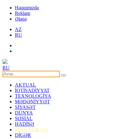
Haqqımızda
Reklam
Əlaqə
AZ
RU
RU
AKTUAL
İQTİSADİYYAT
TEXNOLOGİYA
MƏDƏNİYYƏT
SİYASƏT
DÜNYA
SOSİAL
HADİSƏ
PEŞƏ ETİKASI
DİGƏR