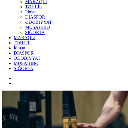
MARAQLI
TƏHLİL
İdman
DİASPOR
ƏDƏBİYYAT
MÜSAHİBƏ
SIĞORTA
MARAQLI
TƏHLİL
İdman
DİASPOR
ƏDƏBİYYAT
MÜSAHİBƏ
SIĞORTA