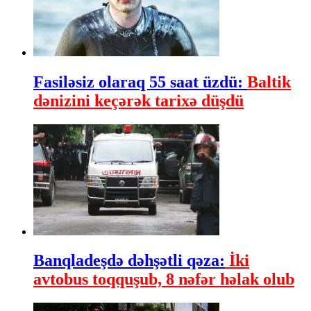
Fasiləsiz olaraq 55 saat üzdü:
Baltik
dənizini keçərək tarixə düşdü
Banqladeşdə dəhşətli qəza:
İki
avtobus toqquşub, 8 nəfər həlak olub