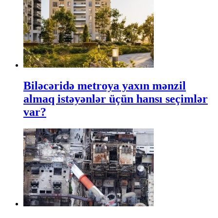
Biləcəridə metroya yaxın mənzil
almaq istəyənlər üçün hansı seçimlər
var?