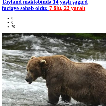
Tayland məktəbində 14 yaşlı şagird
faciəyə səbəb oldu:
7 ölü, 22 yaralı
0
0
79