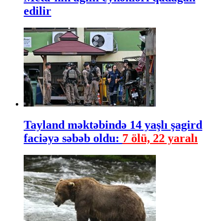
edilir
Tayland məktəbində 14 yaşlı şagird
faciəyə səbəb oldu:
7 ölü, 22 yaralı