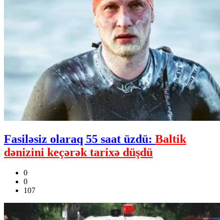
Fasiləsiz olaraq 55 saat üzdü:
Baltik
dənizini keçərək tarixə düşdü
0
0
107