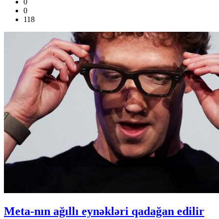
0
0
118
Meta-nın ağıllı eynəkləri qadağan edilir