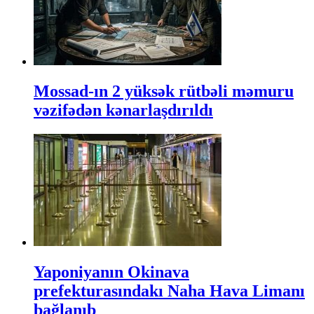
Mossad-ın 2 yüksək rütbəli məmuru
vəzifədən kənarlaşdırıldı
Yaponiyanın Okinava
prefekturasındakı Naha Hava Limanı
bağlanıb