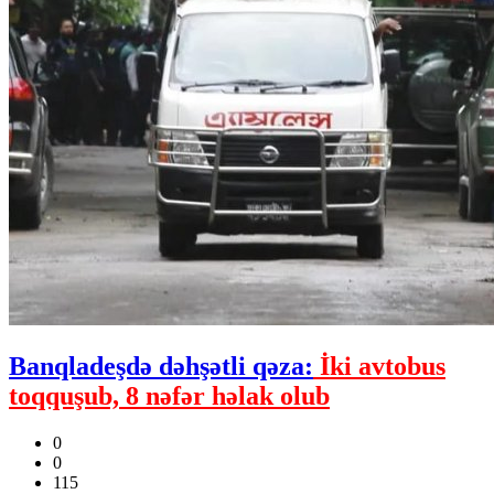
Banqladeşdə dəhşətli qəza:
İki avtobus
toqquşub, 8 nəfər həlak olub
0
0
115