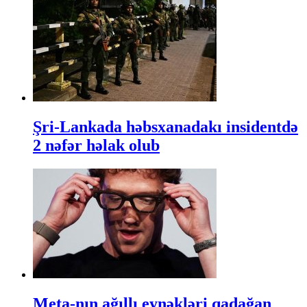
Şri-Lankada həbsxanadakı insidentdə
2 nəfər həlak olub
Meta-nın ağıllı eynəkləri qadağan