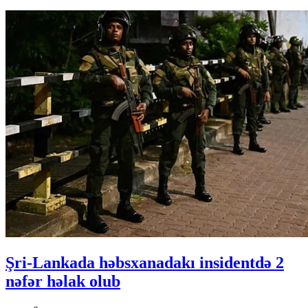
Şri-Lankada həbsxanadakı insidentdə 2
nəfər həlak olub