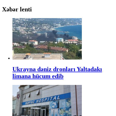
Xəbər lenti
Ukrayna dəniz dronları Yaltadakı
limana hücum edib