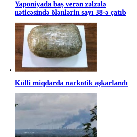
Yaponiyada baş verən zəlzələ
nəticəsində ölənlərin sayı 38-ə çatıb
Külli miqdarda narkotik aşkarlandı