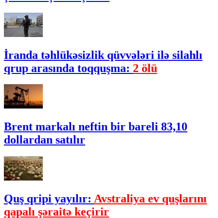
İranda təhlükəsizlik qüvvələri ilə silahlı
qrup arasında toqquşma:
2 ölü
Brent markalı neftin bir bareli 83,10
dollardan satılır
Quş qripi yayılır:
Avstraliya ev quşlarını
qapalı şəraitə keçirir