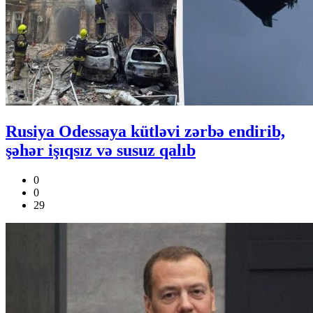
Rusiya Odessaya kütləvi zərbə endirib,
şəhər işıqsız və susuz qalıb
0
0
29