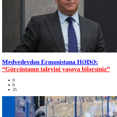
Medvedevdən Ermənistana HƏDƏ:
“Gürcüstanın taleyini yaşaya bilərsiniz”
0
0
35