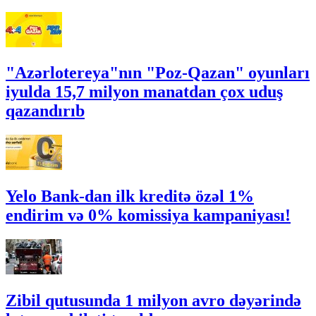
"Azərlotereya"nın "Poz-Qazan" oyunları
iyulda 15,7 milyon manatdan çox uduş
qazandırıb
Yelo Bank-dan ilk kreditə özəl 1%
endirim və 0% komissiya kampaniyası!
Zibil qutusunda 1 milyon avro dəyərində