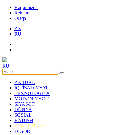
Haqqımızda
Reklam
Əlaqə
AZ
RU
RU
AKTUAL
İQTİSADİYYAT
TEXNOLOGİYA
MƏDƏNİYYƏT
SİYASƏT
DÜNYA
SOSİAL
HADİSƏ
PEŞƏ ETİKASI
DİGƏR