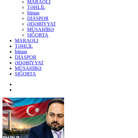
MARAQLI
TƏHLİL
İdman
DİASPOR
ƏDƏBİYYAT
MÜSAHİBƏ
SIĞORTA
MARAQLI
TƏHLİL
İdman
DİASPOR
ƏDƏBİYYAT
MÜSAHİBƏ
SIĞORTA