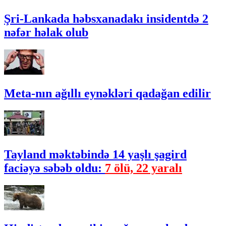
Şri-Lankada həbsxanadakı insidentdə 2
nəfər həlak olub
Meta-nın ağıllı eynəkləri qadağan edilir
Tayland məktəbində 14 yaşlı şagird
faciəyə səbəb oldu:
7 ölü, 22 yaralı