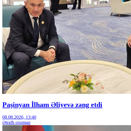
Paşinyan İlham Əliyevə zəng etdi
08.08.2026, 13:40
Ətraflı oxumaq