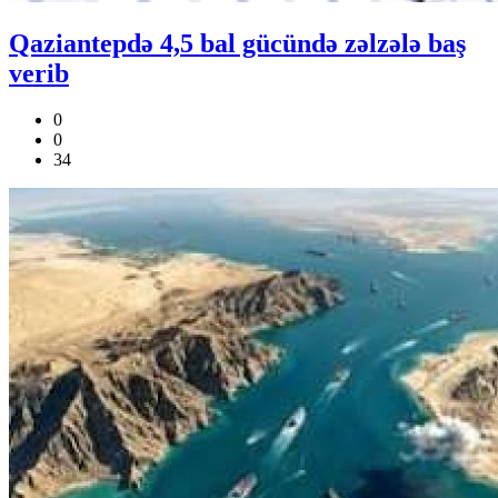
Qaziantepdə 4,5 bal gücündə zəlzələ baş
verib
0
0
34