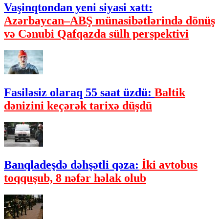
Vaşinqtondan yeni siyasi xətt:
Azərbaycan–ABŞ münasibətlərində dönüş
və Cənubi Qafqazda sülh perspektivi
Fasiləsiz olaraq 55 saat üzdü:
Baltik
dənizini keçərək tarixə düşdü
Banqladeşdə dəhşətli qəza:
İki avtobus
toqquşub, 8 nəfər həlak olub