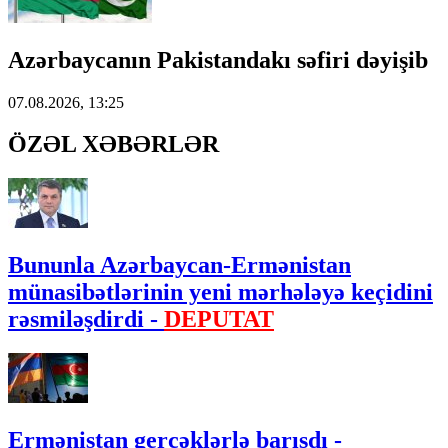
Azərbaycanın Pakistandakı səfiri dəyişib
07.08.2026, 13:25
ÖZƏL XƏBƏRLƏR
Bununla Azərbaycan-Ermənistan
münasibətlərinin yeni mərhələyə keçidini
rəsmiləşdirdi -
DEPUTAT
Ermənistan gerçəklərlə barışdı -