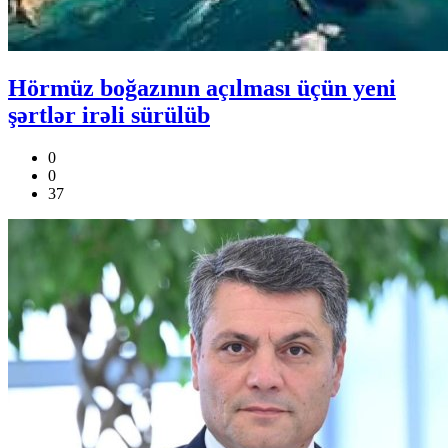
Hörmüz boğazının açılması üçün yeni
şərtlər irəli sürülüb
0
0
37