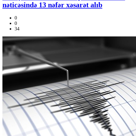
nəticəsində 13 nəfər xəsarət alıb
0
0
34