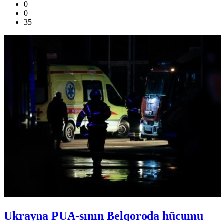
0
0
35
Ukrayna PUA-sının Belqoroda hücumu