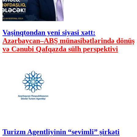
Vaşinqtondan yeni siyasi xətt:
Azərbaycan–ABŞ münasibətlərində dönüş
və Cənubi Qafqazda sülh perspektivi
Turizm Agentliyinin “sevimli” şirkəti