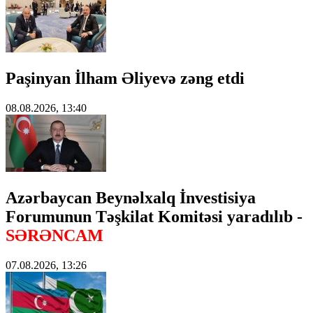
Paşinyan İlham Əliyevə zəng etdi
08.08.2026, 13:40
Azərbaycan Beynəlxalq İnvestisiya
Forumunun Təşkilat Komitəsi yaradılıb -
SƏRƏNCAM
07.08.2026, 13:26