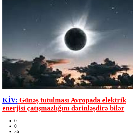
KİV:
Günəş tutulması Avropada elektrik
enerjisi çatışmazlığını dərinləşdirə bilər
0
0
36