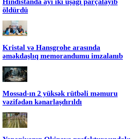
Hindistanda ayı iki uşağı parçalayıb
öldürdü
Kristal və Hansgrohe arasında
əməkdaşlıq memorandumu imzalanıb
Mossad-ın 2 yüksək rütbəli məmuru
vəzifədən kənarlaşdırıldı