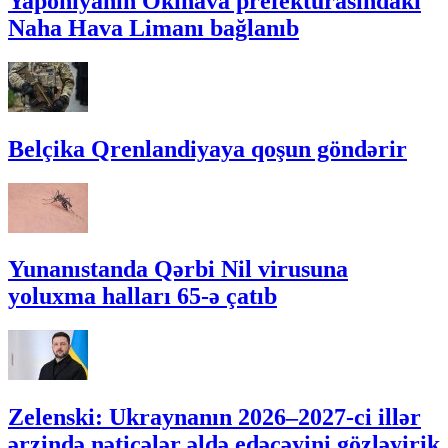
Yaponiyanın Okinava prefekturasındakı
Naha Hava Limanı bağlanıb
Belçika Qrenlandiyaya qoşun göndərir
Yunanıstanda Qərbi Nil virusuna
yoluxma halları 65-ə çatıb
Zelenski: Ukraynanın 2026–2027-ci illər
ərzində nəticələr əldə edəcəyini gözləyirik