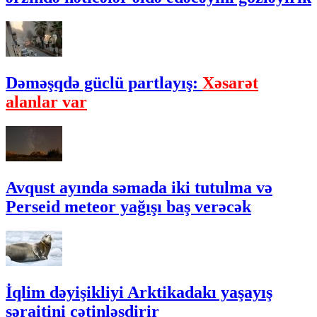
Dəməşqdə güclü partlayış:
Xəsarət
alanlar var
Avqust ayında səmada iki tutulma və
Perseid meteor yağışı baş verəcək
İqlim dəyişikliyi Arktikadakı yaşayış
şəraitini çətinləşdirir