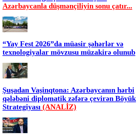
Azərbaycanla düşmənçiliyin sonu çatır...
“Yay Fest 2026”da müasir şəhərlər və
texnologiyalar mövzusu müzakirə olunub
Şuşadan Vaşinqtona: Azərbaycanın hərbi
qələbəni diplomatik zəfərə çevirən Böyük
Strategiyası
(ANALİZ)