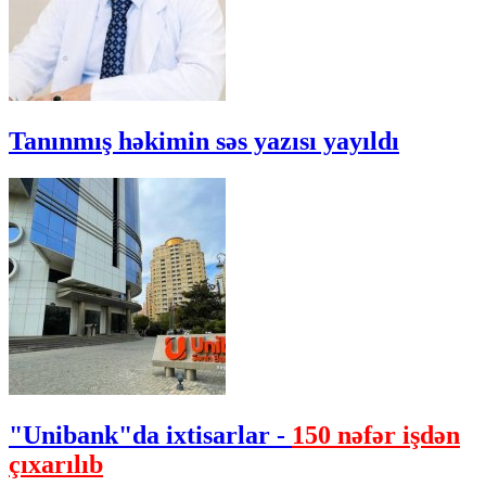
Tanınmış həkimin səs yazısı yayıldı
"Unibank"da ixtisarlar -
150 nəfər işdən
çıxarılıb