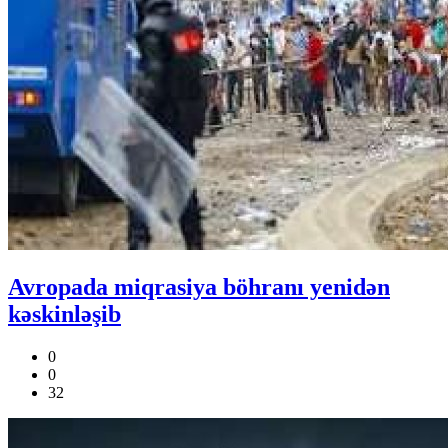
Avropada miqrasiya böhranı yenidən
kəskinləşib
0
0
32