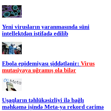
Yeni virusların yaranmasında süni
intellektdən istifadə edilib
Ebola epidemiyası şiddətlənir:
Virus
mutasiyaya uğramış ola bilər
Uşaqların təhlükəsizliyi ilə bağlı
məhkəmə işində Meta-ya rekord cərimə