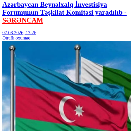
Azərbaycan Beynəlxalq İnvestisiya
Forumunun Təşkilat Komitəsi yaradılıb -
SƏRƏNCAM
07.08.2026, 13:26
Ətraflı oxumaq