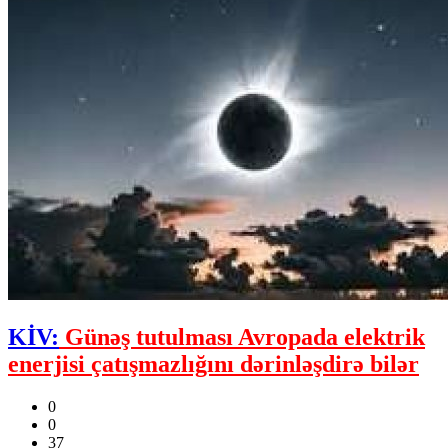
KİV:
Günəş tutulması Avropada elektrik
enerjisi çatışmazlığını dərinləşdirə bilər
0
0
37