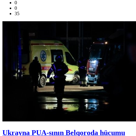
0
0
35
Ukrayna PUA-sının Belqoroda hücumu