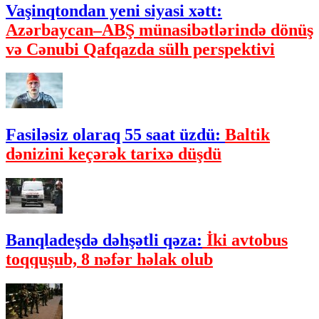
Vaşinqtondan yeni siyasi xətt:
Azərbaycan–ABŞ münasibətlərində dönüş
və Cənubi Qafqazda sülh perspektivi
Fasiləsiz olaraq 55 saat üzdü:
Baltik
dənizini keçərək tarixə düşdü
Banqladeşdə dəhşətli qəza:
İki avtobus
toqquşub, 8 nəfər həlak olub