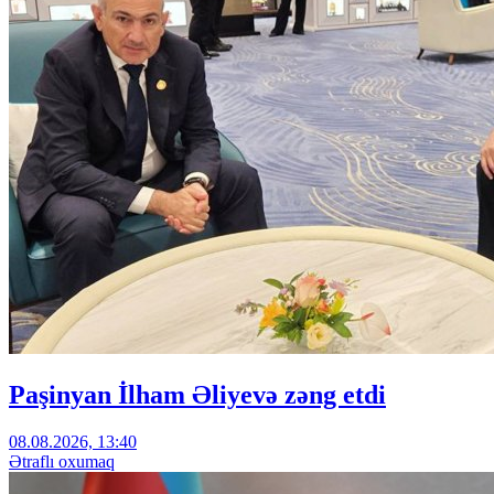
Paşinyan İlham Əliyevə zəng etdi
08.08.2026, 13:40
Ətraflı oxumaq