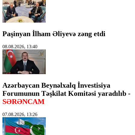
Paşinyan İlham Əliyevə zəng etdi
08.08.2026, 13:40
Azərbaycan Beynəlxalq İnvestisiya
Forumunun Təşkilat Komitəsi yaradılıb -
SƏRƏNCAM
07.08.2026, 13:26