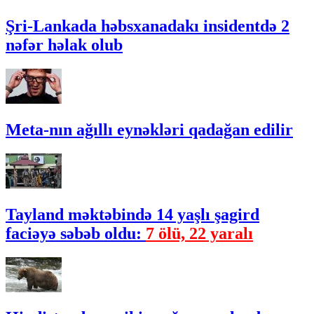
Şri-Lankada həbsxanadakı insidentdə 2
nəfər həlak olub
Meta-nın ağıllı eynəkləri qadağan edilir
Tayland məktəbində 14 yaşlı şagird
faciəyə səbəb oldu:
7 ölü, 22 yaralı