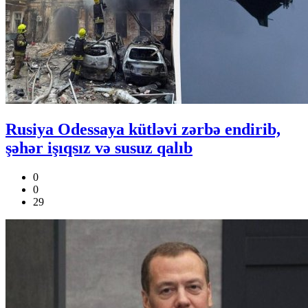
Rusiya Odessaya kütləvi zərbə endirib,
şəhər işıqsız və susuz qalıb
0
0
29