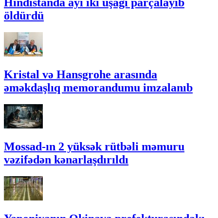
Hindistanda ayı iki uşağı parçalayıb
öldürdü
Kristal və Hansgrohe arasında
əməkdaşlıq memorandumu imzalanıb
Mossad-ın 2 yüksək rütbəli məmuru
vəzifədən kənarlaşdırıldı