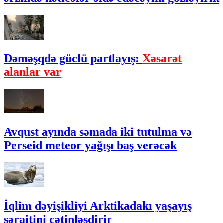
Dəməşqdə güclü partlayış:
Xəsarət
alanlar var
Avqust ayında səmada iki tutulma və
Perseid meteor yağışı baş verəcək
İqlim dəyişikliyi Arktikadakı yaşayış
şəraitini çətinləşdirir