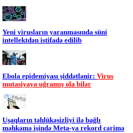
Yeni virusların yaranmasında süni
intellektdən istifadə edilib
Ebola epidemiyası şiddətlənir:
Virus
mutasiyaya uğramış ola bilər
Uşaqların təhlükəsizliyi ilə bağlı
məhkəmə işində Meta-ya rekord cərimə