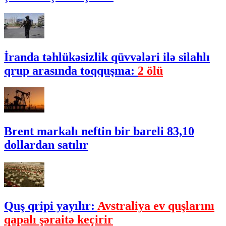
İranda təhlükəsizlik qüvvələri ilə silahlı
qrup arasında toqquşma:
2 ölü
Brent markalı neftin bir bareli 83,10
dollardan satılır
Quş qripi yayılır:
Avstraliya ev quşlarını
qapalı şəraitə keçirir