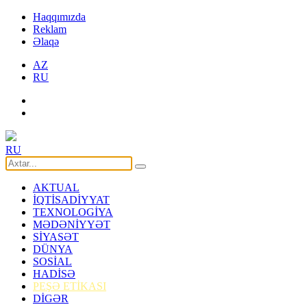
Haqqımızda
Reklam
Əlaqə
AZ
RU
RU
AKTUAL
İQTİSADİYYAT
TEXNOLOGİYA
MƏDƏNİYYƏT
SİYASƏT
DÜNYA
SOSİAL
HADİSƏ
PEŞƏ ETİKASI
DİGƏR