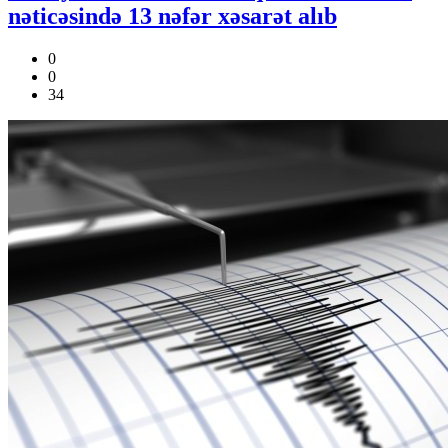
nəticəsində 13 nəfər xəsarət alıb
0
0
34