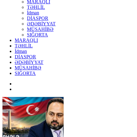
MARAQLI
TƏHLİL
İdman
DİASPOR
ƏDƏBİYYAT
MÜSAHİBƏ
SIĞORTA
MARAQLI
TƏHLİL
İdman
DİASPOR
ƏDƏBİYYAT
MÜSAHİBƏ
SIĞORTA