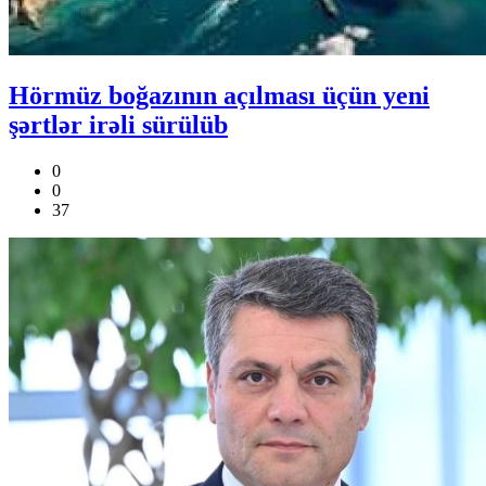
Hörmüz boğazının açılması üçün yeni
şərtlər irəli sürülüb
0
0
37