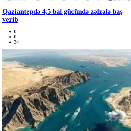
Qaziantepdə 4,5 bal gücündə zəlzələ baş
verib
0
0
34