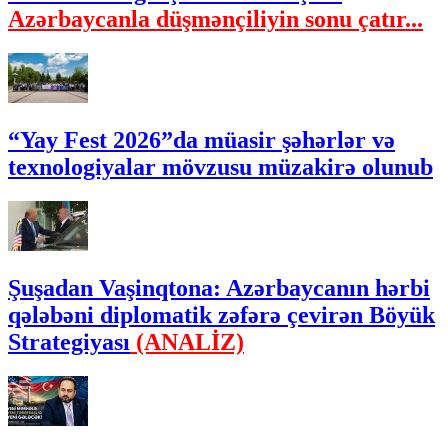
Azərbaycanla düşmənçiliyin sonu çatır...
“Yay Fest 2026”da müasir şəhərlər və
texnologiyalar mövzusu müzakirə olunub
Şuşadan Vaşinqtona: Azərbaycanın hərbi
qələbəni diplomatik zəfərə çevirən Böyük
Strategiyası
(ANALİZ)