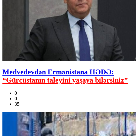
Medvedevdən Ermənistana HƏDƏ:
“Gürcüstanın taleyini yaşaya bilərsiniz”
0
0
35