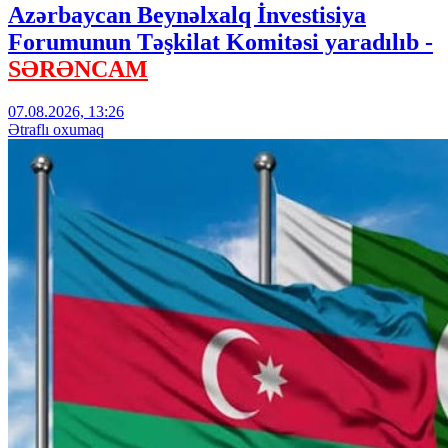
Azərbaycan Beynəlxalq İnvestisiya
Forumunun Təşkilat Komitəsi yaradılıb -
SƏRƏNCAM
07.08.2026, 13:26
Ətraflı oxumaq