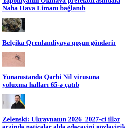
Yaponiyanın Okinava prefekturasındakı
Naha Hava Limanı bağlanıb
Belçika Qrenlandiyaya qoşun göndərir
Yunanıstanda Qərbi Nil virusuna
yoluxma halları 65-ə çatıb
Zelenski: Ukraynanın 2026–2027-ci illər
ərzində nəticələr əldə edəcəyini gözləyirik