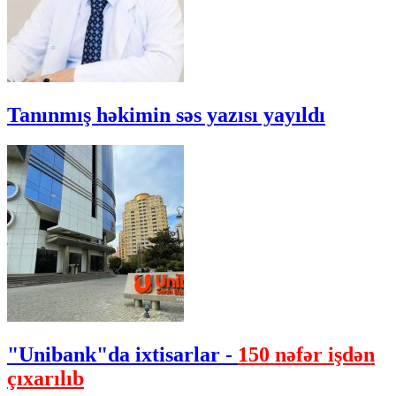
Tanınmış həkimin səs yazısı yayıldı
"Unibank"da ixtisarlar -
150 nəfər işdən
çıxarılıb