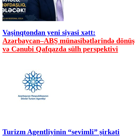
Vaşinqtondan yeni siyasi xətt:
Azərbaycan–ABŞ münasibətlərində dönüş
və Cənubi Qafqazda sülh perspektivi
Turizm Agentliyinin “sevimli” şirkəti