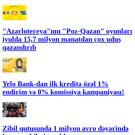
"Azərlotereya"nın "Poz-Qazan" oyunları
iyulda 15,7 milyon manatdan çox uduş
qazandırıb
Yelo Bank-dan ilk kreditə özəl 1%
endirim və 0% komissiya kampaniyası!
Zibil qutusunda 1 milyon avro dəyərində