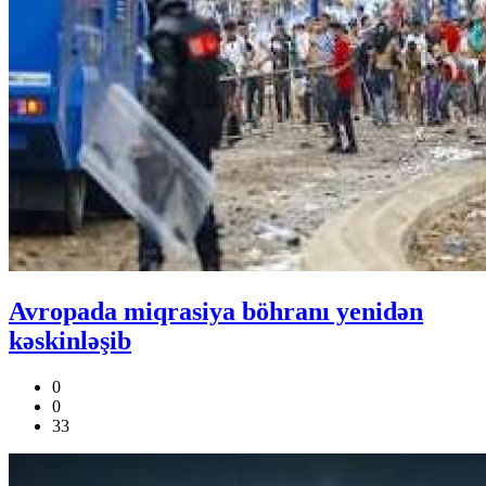
Avropada miqrasiya böhranı yenidən
kəskinləşib
0
0
33