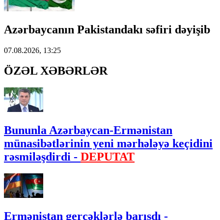
Azərbaycanın Pakistandakı səfiri dəyişib
07.08.2026, 13:25
ÖZƏL XƏBƏRLƏR
Bununla Azərbaycan-Ermənistan
münasibətlərinin yeni mərhələyə keçidini
rəsmiləşdirdi -
DEPUTAT
Ermənistan gerçəklərlə barışdı -