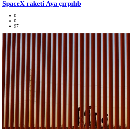
SpaceX raketi Aya çırpılıb
0
0
97