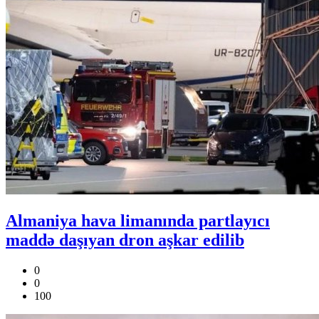
Almaniya hava limanında partlayıcı
maddə daşıyan dron aşkar edilib
0
0
100