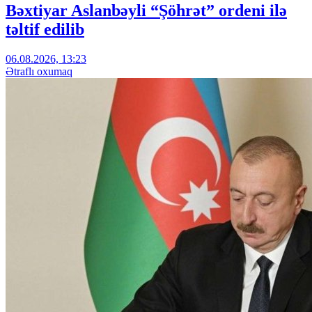
Bəxtiyar Aslanbəyli “Şöhrət” ordeni ilə
təltif edilib
06.08.2026, 13:23
Ətraflı oxumaq