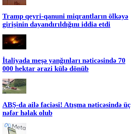
Tramp qeyri-qanuni miqrantların ölkəyə
girişinin dayandırıldığını iddia etdi
İtaliyada meşə yanğınları nəticəsində 70
000 hektar ərazi külə dönüb
ABŞ-da ailə faciəsi! Atışma nəticəsində üç
nəfər həlak olub