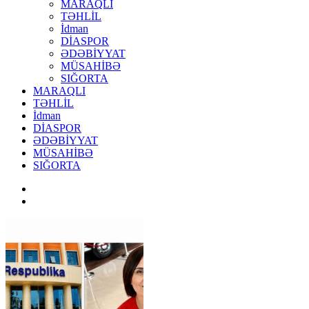
MARAQLI
TƏHLİL
İdman
DİASPOR
ƏDƏBİYYAT
MÜSAHİBƏ
SIĞORTA
MARAQLI
TƏHLİL
İdman
DİASPOR
ƏDƏBİYYAT
MÜSAHİBƏ
SIĞORTA