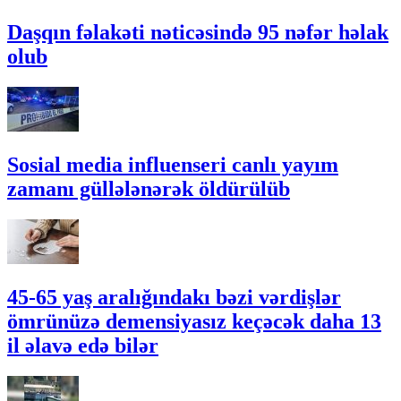
Daşqın fəlakəti nəticəsində 95 nəfər həlak
olub
Sosial media influenseri canlı yayım
zamanı güllələnərək öldürülüb
45-65 yaş aralığındakı bəzi vərdişlər
ömrünüzə demensiyasız keçəcək daha 13
il əlavə edə bilər