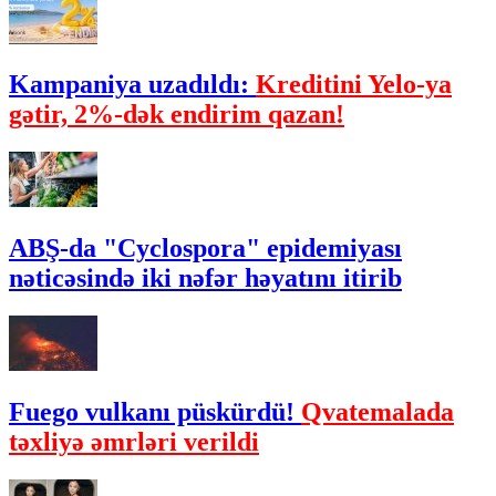
Kampaniya uzadıldı:
Kreditini Yelo-ya
gətir, 2%-dək endirim qazan!
ABŞ-da "Cyclospora" epidemiyası
nəticəsində iki nəfər həyatını itirib
Fuego vulkanı püskürdü!
Qvatemalada
təxliyə əmrləri verildi