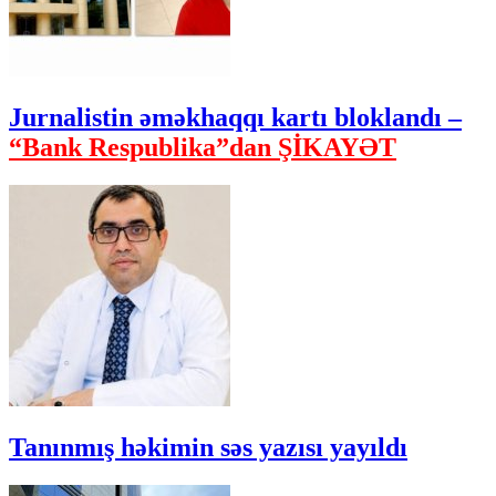
Jurnalistin əməkhaqqı kartı bloklandı –
“Bank Respublika”dan ŞİKAYƏT
Tanınmış həkimin səs yazısı yayıldı