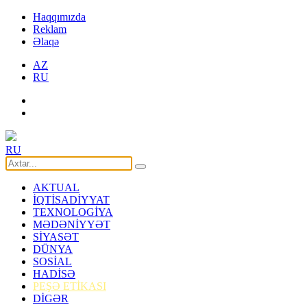
Haqqımızda
Reklam
Əlaqə
AZ
RU
RU
AKTUAL
İQTİSADİYYAT
TEXNOLOGİYA
MƏDƏNİYYƏT
SİYASƏT
DÜNYA
SOSİAL
HADİSƏ
PEŞƏ ETİKASI
DİGƏR