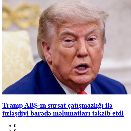
Tramp ABŞ-ın sursat çatışmazlığı ilə
üzləşdiyi barədə məlumatları təkzib etdi
0
0