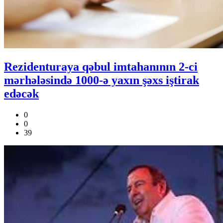
Rezidenturaya qəbul imtahanının 2-ci
mərhələsində 1000-ə yaxın şəxs iştirak
edəcək
0
0
39