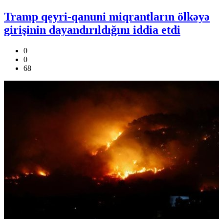
Tramp qeyri-qanuni miqrantların ölkəyə
girişinin dayandırıldığını iddia etdi
0
0
68