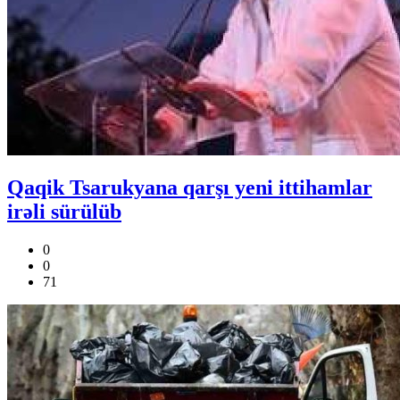
Qaqik Tsarukyana qarşı yeni ittihamlar
irəli sürülüb
0
0
71