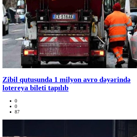
Zibil qutusunda 1 milyon avro dəyərində
lotereya bileti tapılıb
0
0
87