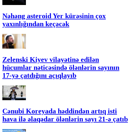
Nəhəng asteroid Yer kürəsinin çox
yaxınlığından keçəcək
Zelenski Kiyev vilayətinə edilən
hücumlar nəticəsində ölənlərin sayının
17-yə çatdığını açıqlayıb
Cənubi Koreyada həddindən artıq isti
hava ilə əlaqədar ölənlərin sayı 21-ə çatıb