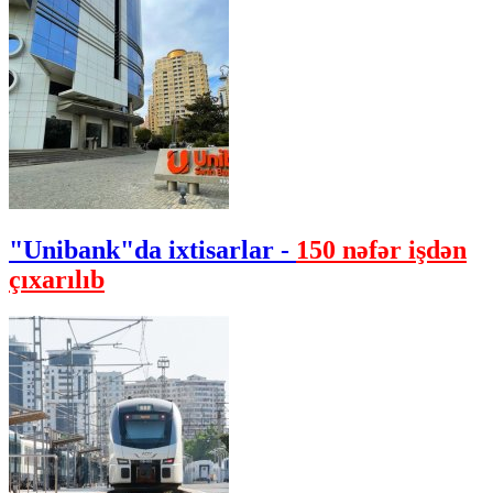
"Unibank"da ixtisarlar -
150 nəfər işdən
çıxarılıb