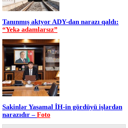
Tanınmış aktyor ADY-dan narazı qaldı:
“Yekə adamlarsız”
Sakinlər Yasamal İH-in gördüyü işlərdən
narazıdır –
Foto