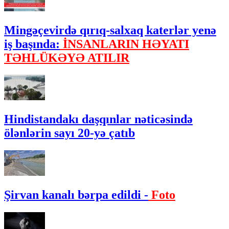
Mingəçevirdə qırıq-salxaq katerlər yenə
iş başında:
İNSANLARIN HƏYATI
TƏHLÜKƏYƏ ATILIR
Hindistandakı daşqınlar nəticəsində
ölənlərin sayı 20-yə çatıb
Şirvan kanalı bərpa edildi -
Foto