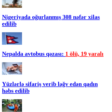
Nigeriyada oğurlanmış 308 nəfər xilas
edilib
Nepalda avtobus qəzası:
1 ölü, 19 yaralı
Yüzlərlə sifariş verib ləğv edən qadın
həbs edilib