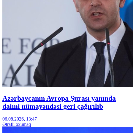
Azərbaycanın Avropa Şurası yanında
daimi nümayəndəsi geri çağırılıb
06.08.2026, 13:47
Ətraflı oxumaq