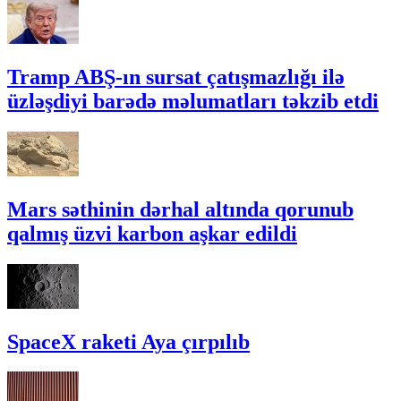
Tramp ABŞ-ın sursat çatışmazlığı ilə
üzləşdiyi barədə məlumatları təkzib etdi
Mars səthinin dərhal altında qorunub
qalmış üzvi karbon aşkar edildi
SpaceX raketi Aya çırpılıb