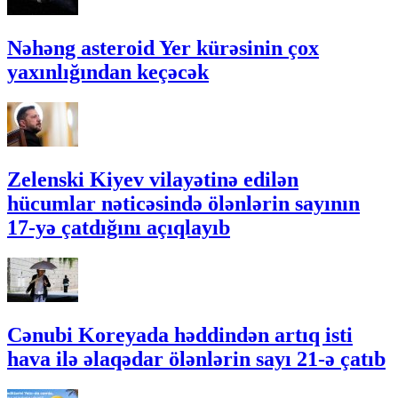
Nəhəng asteroid Yer kürəsinin çox
yaxınlığından keçəcək
Zelenski Kiyev vilayətinə edilən
hücumlar nəticəsində ölənlərin sayının
17-yə çatdığını açıqlayıb
Cənubi Koreyada həddindən artıq isti
hava ilə əlaqədar ölənlərin sayı 21-ə çatıb