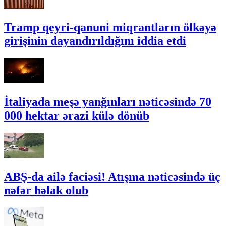
Tramp qeyri-qanuni miqrantların ölkəyə
girişinin dayandırıldığını iddia etdi
İtaliyada meşə yanğınları nəticəsində 70
000 hektar ərazi külə dönüb
ABŞ-da ailə faciəsi! Atışma nəticəsində üç
nəfər həlak olub