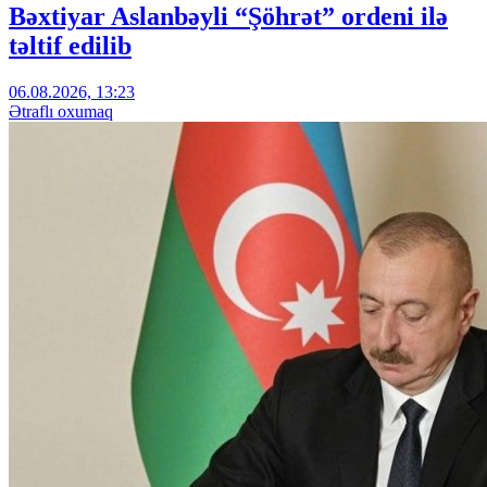
Bəxtiyar Aslanbəyli “Şöhrət” ordeni ilə
təltif edilib
06.08.2026, 13:23
Ətraflı oxumaq