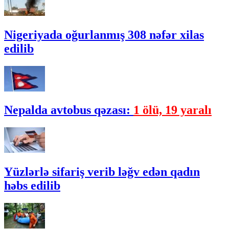
Nigeriyada oğurlanmış 308 nəfər xilas
edilib
Nepalda avtobus qəzası:
1 ölü, 19 yaralı
Yüzlərlə sifariş verib ləğv edən qadın
həbs edilib