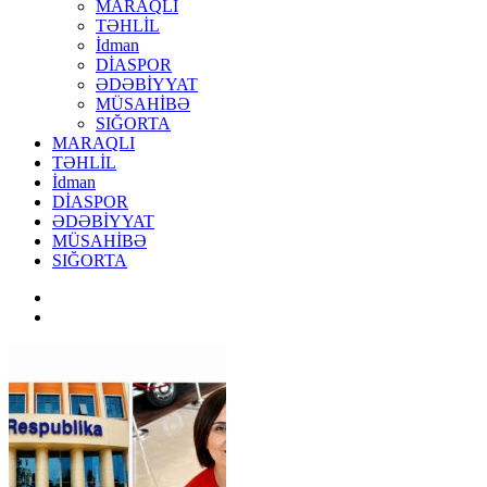
MARAQLI
TƏHLİL
İdman
DİASPOR
ƏDƏBİYYAT
MÜSAHİBƏ
SIĞORTA
MARAQLI
TƏHLİL
İdman
DİASPOR
ƏDƏBİYYAT
MÜSAHİBƏ
SIĞORTA