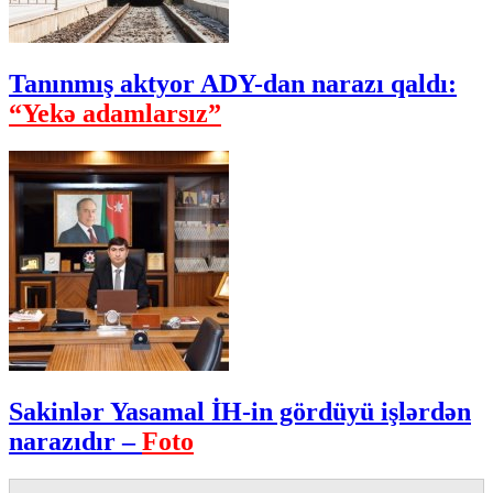
Tanınmış aktyor ADY-dan narazı qaldı:
“Yekə adamlarsız”
Sakinlər Yasamal İH-in gördüyü işlərdən
narazıdır –
Foto