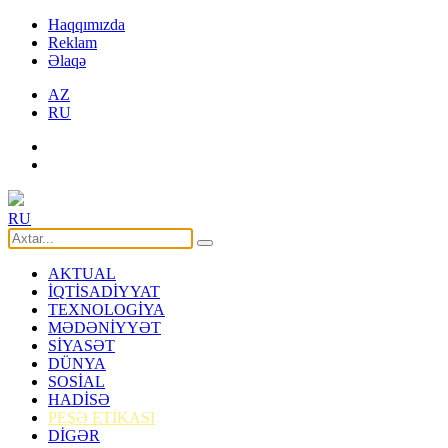
Haqqımızda
Reklam
Əlaqə
AZ
RU
RU
AKTUAL
İQTİSADİYYAT
TEXNOLOGİYA
MƏDƏNİYYƏT
SİYASƏT
DÜNYA
SOSİAL
HADİSƏ
PEŞƏ ETİKASI
DİGƏR