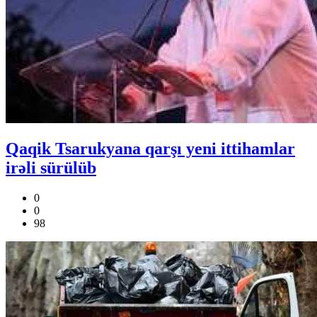
Qaqik Tsarukyana qarşı yeni ittihamlar
irəli sürülüb
0
0
98