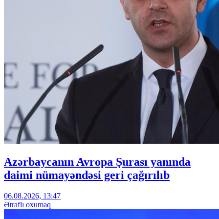
Azərbaycanın Avropa Şurası yanında
daimi nümayəndəsi geri çağırılıb
06.08.2026, 13:47
Ətraflı oxumaq