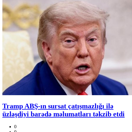
Tramp ABŞ-ın sursat çatışmazlığı ilə
üzləşdiyi barədə məlumatları təkzib etdi
0
0