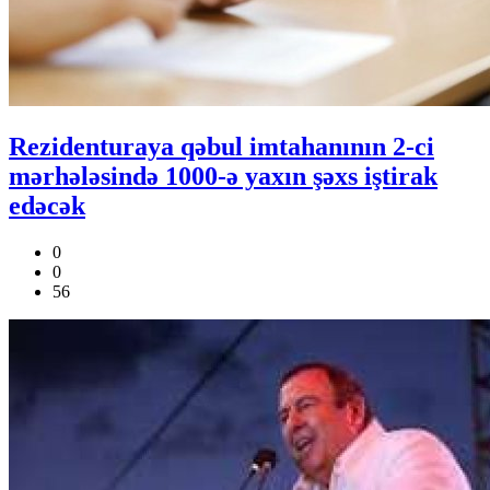
Rezidenturaya qəbul imtahanının 2-ci
mərhələsində 1000-ə yaxın şəxs iştirak
edəcək
0
0
56