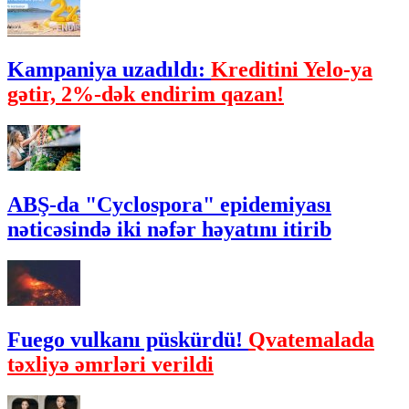
Kampaniya uzadıldı:
Kreditini Yelo-ya
gətir, 2%-dək endirim qazan!
ABŞ-da "Cyclospora" epidemiyası
nəticəsində iki nəfər həyatını itirib
Fuego vulkanı püskürdü!
Qvatemalada
təxliyə əmrləri verildi