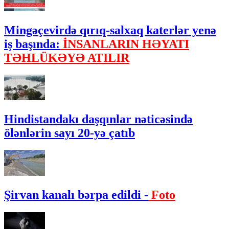
Mingəçevirdə qırıq-salxaq katerlər yenə
iş başında:
İNSANLARIN HƏYATI
TƏHLÜKƏYƏ ATILIR
Hindistandakı daşqınlar nəticəsində
ölənlərin sayı 20-yə çatıb
Şirvan kanalı bərpa edildi -
Foto