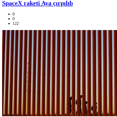
SpaceX raketi Aya çırpılıb
0
0
122