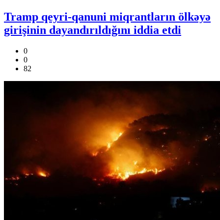
Tramp qeyri-qanuni miqrantların ölkəyə
girişinin dayandırıldığını iddia etdi
0
0
82