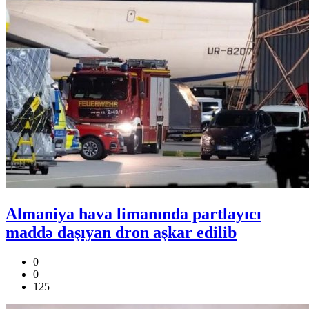
Almaniya hava limanında partlayıcı
maddə daşıyan dron aşkar edilib
0
0
125