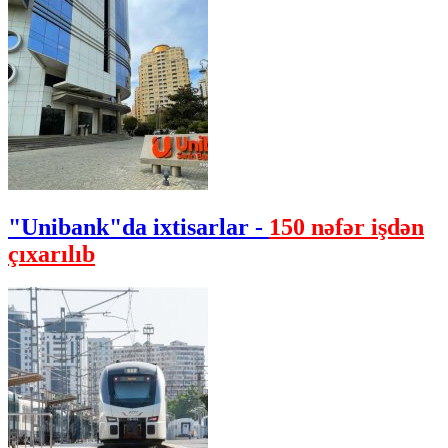
"Unibank"da ixtisarlar -
150 nəfər işdən
çıxarılıb