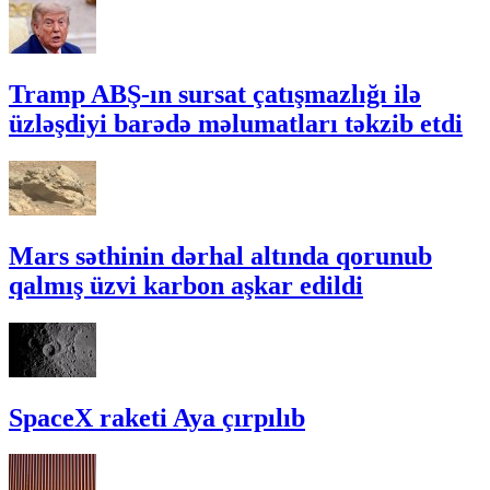
Tramp ABŞ-ın sursat çatışmazlığı ilə
üzləşdiyi barədə məlumatları təkzib etdi
Mars səthinin dərhal altında qorunub
qalmış üzvi karbon aşkar edildi
SpaceX raketi Aya çırpılıb