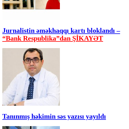
Jurnalistin əməkhaqqı kartı bloklandı –
“Bank Respublika”dan ŞİKAYƏT
Tanınmış həkimin səs yazısı yayıldı