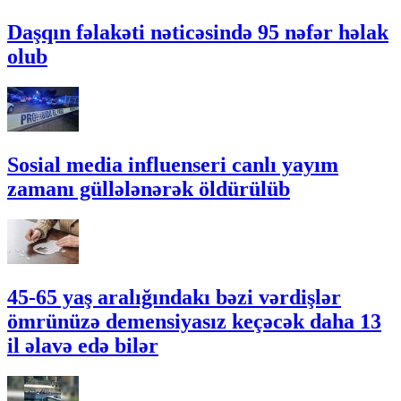
Daşqın fəlakəti nəticəsində 95 nəfər həlak
olub
Sosial media influenseri canlı yayım
zamanı güllələnərək öldürülüb
45-65 yaş aralığındakı bəzi vərdişlər
ömrünüzə demensiyasız keçəcək daha 13
il əlavə edə bilər