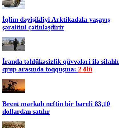
İqlim dəyişikliyi Arktikadakı yaşayış
şəraitini çətinləşdirir
İranda təhlükəsizlik qüvvələri ilə silahlı
qrup arasında toqquşma:
2 ölü
Brent markalı neftin bir bareli 83,10
dollardan satılır