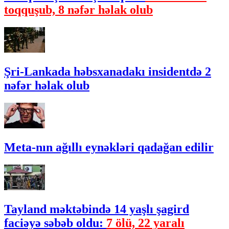
toqquşub, 8 nəfər həlak olub
Şri-Lankada həbsxanadakı insidentdə 2
nəfər həlak olub
Meta-nın ağıllı eynəkləri qadağan edilir
Tayland məktəbində 14 yaşlı şagird
faciəyə səbəb oldu:
7 ölü, 22 yaralı