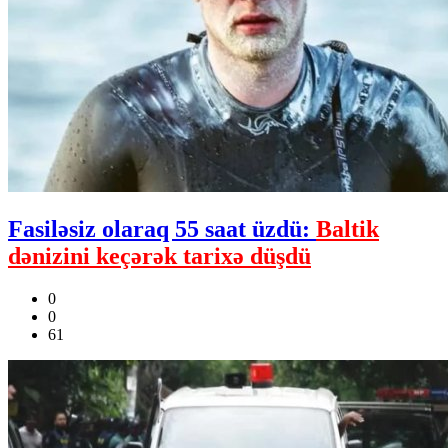
Fasiləsiz olaraq 55 saat üzdü:
Baltik
dənizini keçərək tarixə düşdü
0
0
61