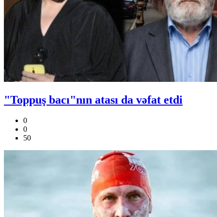
"Toppuş bacı"nın atası da vəfat etdi
0
0
50