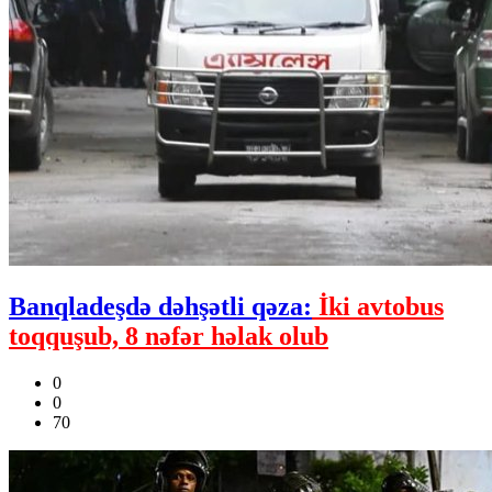
Banqladeşdə dəhşətli qəza:
İki avtobus
toqquşub, 8 nəfər həlak olub
0
0
70