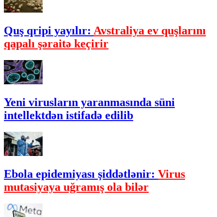
Quş qripi yayılır:
Avstraliya ev quşlarını
qapalı şəraitə keçirir
Yeni virusların yaranmasında süni
intellektdən istifadə edilib
Ebola epidemiyası şiddətlənir:
Virus
mutasiyaya uğramış ola bilər