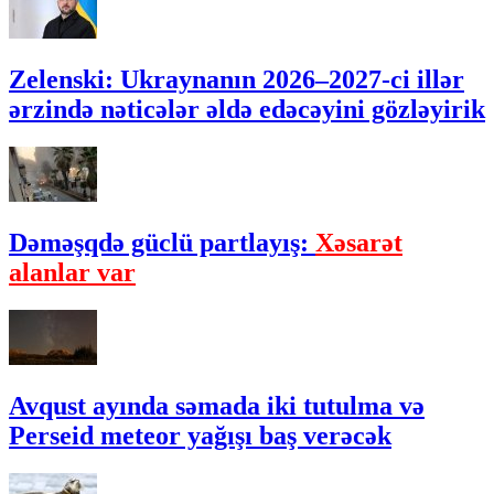
Zelenski: Ukraynanın 2026–2027-ci illər
ərzində nəticələr əldə edəcəyini gözləyirik
Dəməşqdə güclü partlayış:
Xəsarət
alanlar var
Avqust ayında səmada iki tutulma və
Perseid meteor yağışı baş verəcək