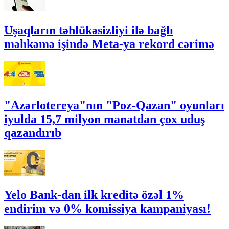
Uşaqların təhlükəsizliyi ilə bağlı
məhkəmə işində Meta-ya rekord cərimə
"Azərlotereya"nın "Poz-Qazan" oyunları
iyulda 15,7 milyon manatdan çox uduş
qazandırıb
Yelo Bank-dan ilk kreditə özəl 1%
endirim və 0% komissiya kampaniyası!