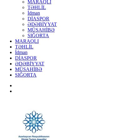
MARAQLI
TƏHLİL
İdman
DİASPOR
ƏDƏBİYYAT
MÜSAHİBƏ
SIĞORTA
MARAQLI
TƏHLİL
İdman
DİASPOR
ƏDƏBİYYAT
MÜSAHİBƏ
SIĞORTA