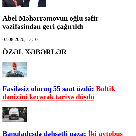
Abel Məhərrəmovun oğlu səfir
vəzifəsindən geri çağırıldı
07.08.2026, 13:10
ÖZƏL XƏBƏRLƏR
Fasiləsiz olaraq 55 saat üzdü:
Baltik
dənizini keçərək tarixə düşdü
Banqladeşdə dəhşətli qəza:
İki avtobus