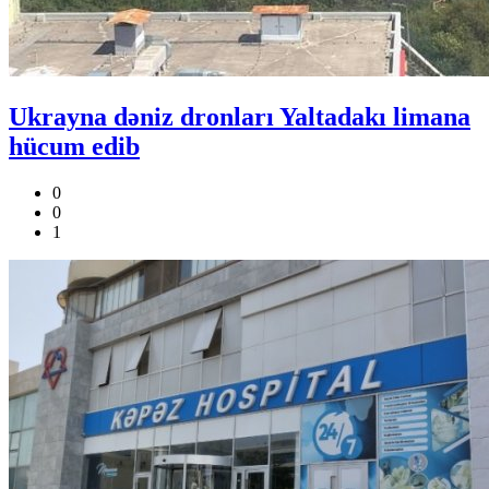
Ukrayna dəniz dronları Yaltadakı limana
hücum edib
0
0
1