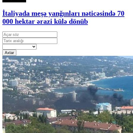
İtaliyada meşə yanğınları nəticəsində 70
000 hektar ərazi külə dönüb
Axtar