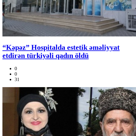
“Kəpəz” Hospitalda estetik əməliyyat
etdirən türkiyəli qadın öldü
0
0
31