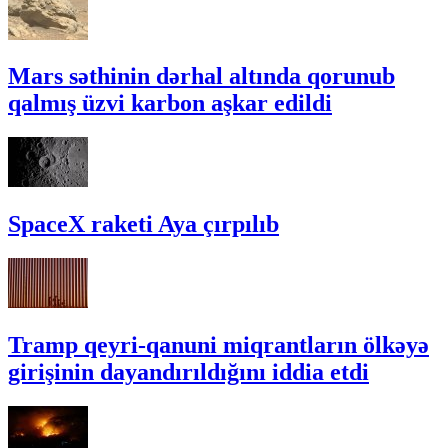
Mars səthinin dərhal altında qorunub
qalmış üzvi karbon aşkar edildi
SpaceX raketi Aya çırpılıb
Tramp qeyri-qanuni miqrantların ölkəyə
girişinin dayandırıldığını iddia etdi