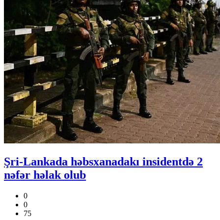
Şri-Lankada həbsxanadakı insidentdə 2
nəfər həlak olub
0
0
75