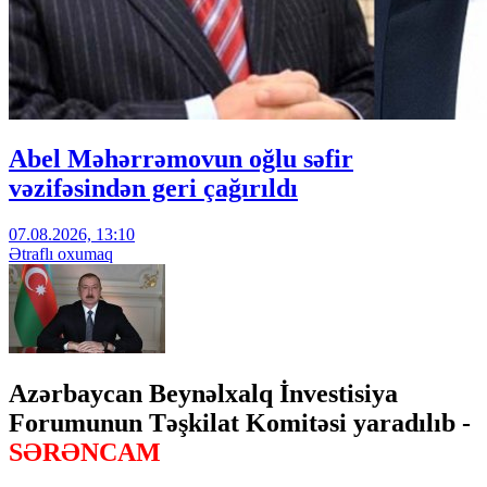
Abel Məhərrəmovun oğlu səfir
vəzifəsindən geri çağırıldı
07.08.2026, 13:10
Ətraflı oxumaq
Azərbaycan Beynəlxalq İnvestisiya
Forumunun Təşkilat Komitəsi yaradılıb -
SƏRƏNCAM