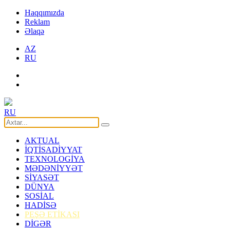
Haqqımızda
Reklam
Əlaqə
AZ
RU
RU
AKTUAL
İQTİSADİYYAT
TEXNOLOGİYA
MƏDƏNİYYƏT
SİYASƏT
DÜNYA
SOSİAL
HADİSƏ
PEŞƏ ETİKASI
DİGƏR