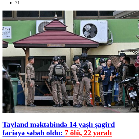
71
Tayland məktəbində 14 yaşlı şagird
faciəyə səbəb oldu:
7 ölü, 22 yaralı