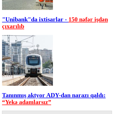
"Unibank"da ixtisarlar -
150 nəfər işdən
çıxarılıb
Tanınmış aktyor ADY-dan narazı qaldı:
“Yekə adamlarsız”