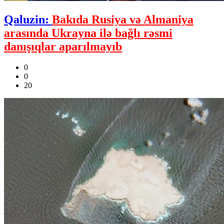
Qaluzin:
Bakıda Rusiya və Almaniya
arasında Ukrayna ilə bağlı rəsmi
danışıqlar aparılmayıb
0
0
20