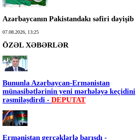
Azərbaycanın Pakistandakı səfiri dəyişib
07.08.2026, 13:25
ÖZƏL XƏBƏRLƏR
Bununla Azərbaycan-Ermənistan
münasibətlərinin yeni mərhələyə keçidini
rəsmiləşdirdi -
DEPUTAT
Ermənistan gerçəklərlə barışdı -