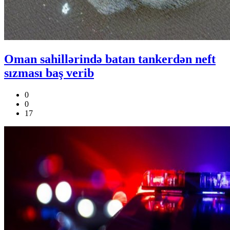
Oman sahillərində batan tankerdən neft
sızması baş verib
0
0
17