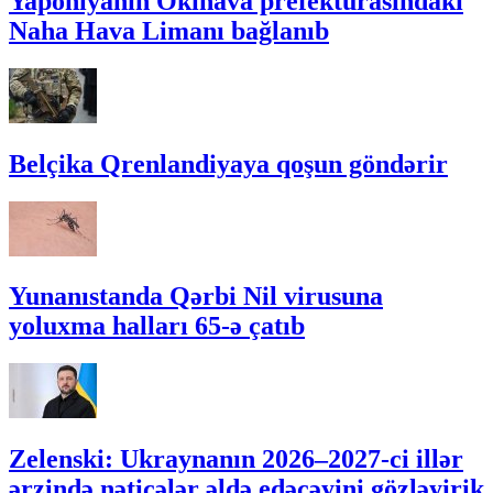
Yaponiyanın Okinava prefekturasındakı
Naha Hava Limanı bağlanıb
Belçika Qrenlandiyaya qoşun göndərir
Yunanıstanda Qərbi Nil virusuna
yoluxma halları 65-ə çatıb
Zelenski: Ukraynanın 2026–2027-ci illər
ərzində nəticələr əldə edəcəyini gözləyirik