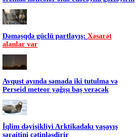
Dəməşqdə güclü partlayış:
Xəsarət
alanlar var
Avqust ayında səmada iki tutulma və
Perseid meteor yağışı baş verəcək
İqlim dəyişikliyi Arktikadakı yaşayış
şəraitini çətinləşdirir