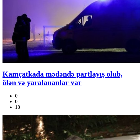
Kamçatkada mədəndə partlayış olub,
ölən və yaralananlar var
0
0
18