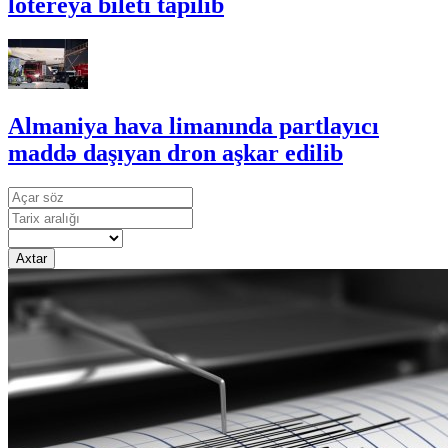
lotereya bileti tapılıb
Almaniya hava limanında partlayıcı
maddə daşıyan dron aşkar edilib
Axtar