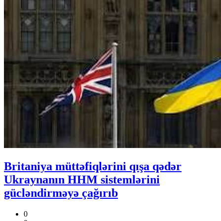
Britaniya müttəfiqlərini qışa qədər
Ukraynanın HHM sistemlərini
gücləndirməyə çağırıb
0