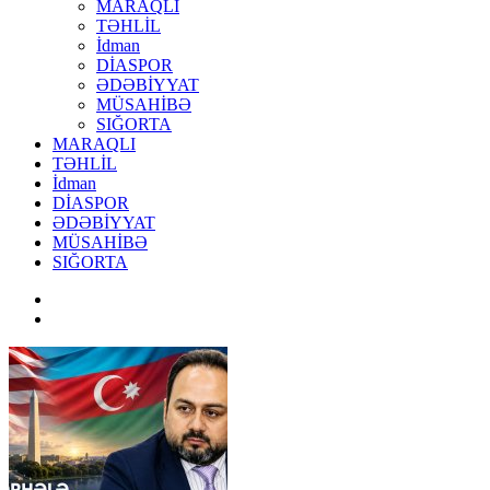
MARAQLI
TƏHLİL
İdman
DİASPOR
ƏDƏBİYYAT
MÜSAHİBƏ
SIĞORTA
MARAQLI
TƏHLİL
İdman
DİASPOR
ƏDƏBİYYAT
MÜSAHİBƏ
SIĞORTA