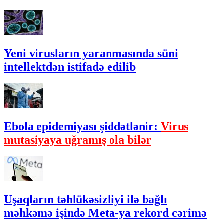
Yeni virusların yaranmasında süni
intellektdən istifadə edilib
Ebola epidemiyası şiddətlənir:
Virus
mutasiyaya uğramış ola bilər
Uşaqların təhlükəsizliyi ilə bağlı
məhkəmə işində Meta-ya rekord cərimə