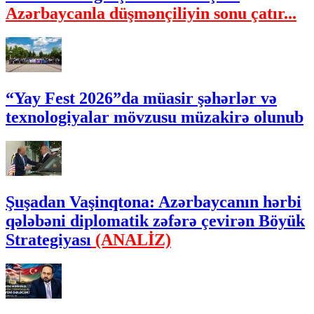
Azərbaycanla düşmənçiliyin sonu çatır...
“Yay Fest 2026”da müasir şəhərlər və
texnologiyalar mövzusu müzakirə olunub
Şuşadan Vaşinqtona: Azərbaycanın hərbi
qələbəni diplomatik zəfərə çevirən Böyük
Strategiyası
(ANALİZ)