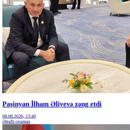
Paşinyan İlham Əliyevə zəng etdi
08.08.2026, 13:40
Ətraflı oxumaq