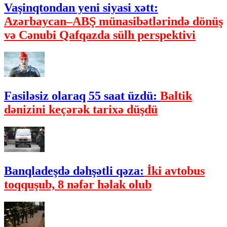
Vaşinqtondan yeni siyasi xətt:
Azərbaycan–ABŞ münasibətlərində dönüş
və Cənubi Qafqazda sülh perspektivi
Fasiləsiz olaraq 55 saat üzdü:
Baltik
dənizini keçərək tarixə düşdü
Banqladeşdə dəhşətli qəza:
İki avtobus
toqquşub, 8 nəfər həlak olub