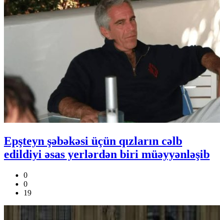
Epşteyn şəbəkəsi üçün qızların cəlb
edildiyi əsas yerlərdən biri müəyyənləşib
0
0
19