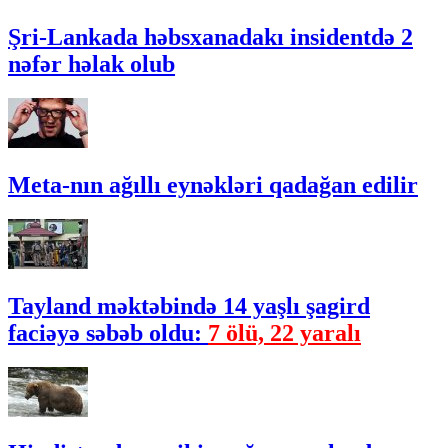
Şri-Lankada həbsxanadakı insidentdə 2
nəfər həlak olub
Meta-nın ağıllı eynəkləri qadağan edilir
Tayland məktəbində 14 yaşlı şagird
faciəyə səbəb oldu:
7 ölü, 22 yaralı