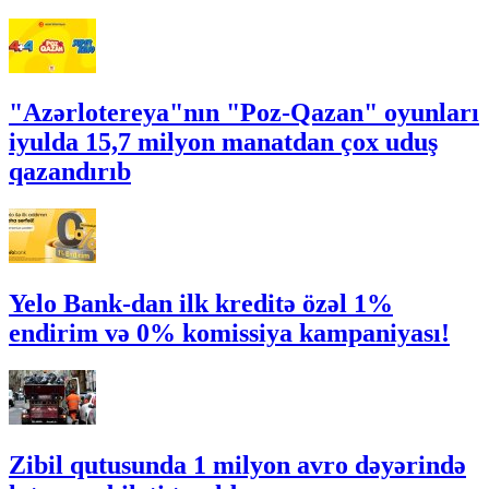
"Azərlotereya"nın "Poz-Qazan" oyunları
iyulda 15,7 milyon manatdan çox uduş
qazandırıb
Yelo Bank-dan ilk kreditə özəl 1%
endirim və 0% komissiya kampaniyası!
Zibil qutusunda 1 milyon avro dəyərində