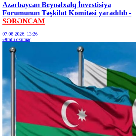
Azərbaycan Beynəlxalq İnvestisiya
Forumunun Təşkilat Komitəsi yaradılıb -
SƏRƏNCAM
07.08.2026, 13:26
Ətraflı oxumaq