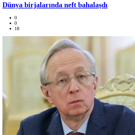
Dünya birjalarında neft bahalaşdı
0
0
18