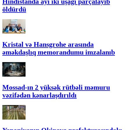
Hindistanda ayı iki uşağı parçalayıb
öldürdü
Kristal və Hansgrohe arasında
əməkdaşlıq memorandumu imzalanıb
Mossad-ın 2 yüksək rütbəli məmuru
vəzifədən kənarlaşdırıldı