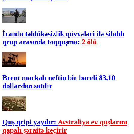
İranda təhlükəsizlik qüvvələri ilə silahlı
qrup arasında toqquşma:
2 ölü
Brent markalı neftin bir bareli 83,10
dollardan satılır
Quş qripi yayılır:
Avstraliya ev quşlarını
qapalı şəraitə keçirir