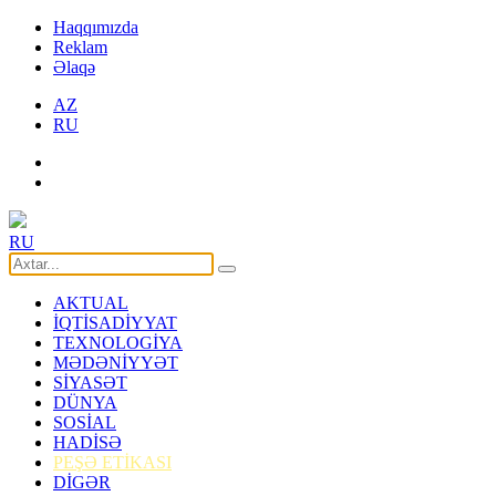
Haqqımızda
Reklam
Əlaqə
AZ
RU
RU
AKTUAL
İQTİSADİYYAT
TEXNOLOGİYA
MƏDƏNİYYƏT
SİYASƏT
DÜNYA
SOSİAL
HADİSƏ
PEŞƏ ETİKASI
DİGƏR