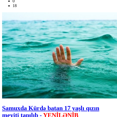
0
18
Samuxda Kürdə batan 17 yaşlı qızın
meyiti tapılıb -
YENİLƏNİB