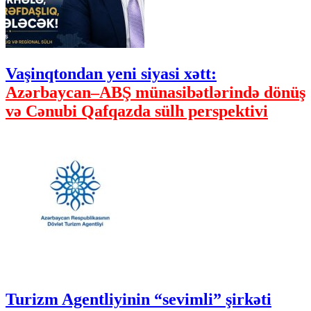
Vaşinqtondan yeni siyasi xətt:
Azərbaycan–ABŞ münasibətlərində dönüş
və Cənubi Qafqazda sülh perspektivi
Turizm Agentliyinin “sevimli” şirkəti