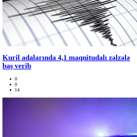
Kuril adalarında 4,1 maqnitudalı zəlzələ
baş verib
0
0
14