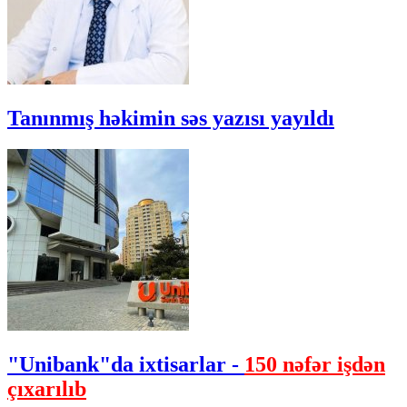
Tanınmış həkimin səs yazısı yayıldı
"Unibank"da ixtisarlar -
150 nəfər işdən
çıxarılıb