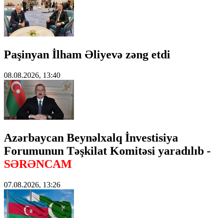
Paşinyan İlham Əliyevə zəng etdi
08.08.2026, 13:40
Azərbaycan Beynəlxalq İnvestisiya
Forumunun Təşkilat Komitəsi yaradılıb -
SƏRƏNCAM
07.08.2026, 13:26