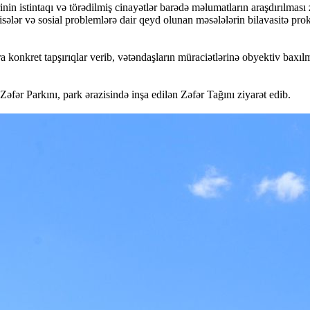
rinin istintaqı və törədilmiş cinayətlər barədə məlumatların araşdırılm
isələr və sosial problemlərə dair qeyd olunan məsələlərin bilavasitə pro
konkret tapşırıqlar verib, vətəndaşların müraciətlərinə obyektiv baxılma
ər Parkını, park ərazisində inşa edilən Zəfər Tağını ziyarət edib.