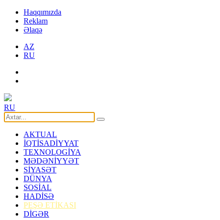
Haqqımızda
Reklam
Əlaqə
AZ
RU
RU
AKTUAL
İQTİSADİYYAT
TEXNOLOGİYA
MƏDƏNİYYƏT
SİYASƏT
DÜNYA
SOSİAL
HADİSƏ
PEŞƏ ETİKASI
DİGƏR