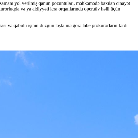
ası zamanı yol verilmiş qanun pozuntuları, məhkəmədə baxılan cinayət
kurorluqda və ya aidiyyəti icra orqanlarında operativ həlli üçün
sı və qəbulu işinin düzgün təşkilinə görə tabe prokurorların fərdi