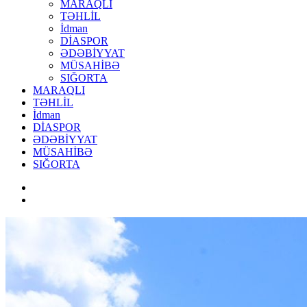
MARAQLI
TƏHLİL
İdman
DİASPOR
ƏDƏBİYYAT
MÜSAHİBƏ
SIĞORTA
MARAQLI
TƏHLİL
İdman
DİASPOR
ƏDƏBİYYAT
MÜSAHİBƏ
SIĞORTA