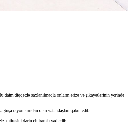
u daim diqqətdə saxlanılmaqla onların ərizə və şikayətlərinin yerində
Şuşa rayonlarından olan vətəndaşları qəbul edib.
z xatirəsini dərin ehtiramla yad edib.