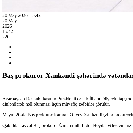
20 May 2026, 15:42
20 May
2026
15:42
220
Baş prokuror Xankəndi şəhərində vətəndaş
Azərbaycan Respublikasının Prezidenti cənab İlham Əliyevin tapşırıqla
dinlənilərək həll olunması üçün müvafiq tədbirlər görülür.
Mayın 20-də Baş prokuror Kamran Əliyev Xankəndi şəhər prokurorluğu
Qəbuldan əvvəl Baş prokuror Ümummilli Lider Heydər Əliyevin inzibati 