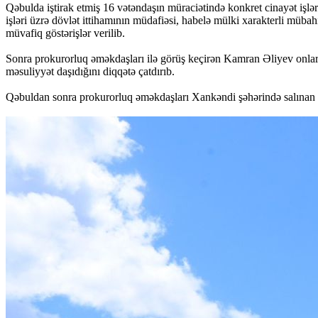
Qəbulda iştirak etmiş 16 vətəndaşın müraciətində konkret cinayət işlə
işləri üzrə dövlət ittihamının müdafiəsi, habelə mülki xarakterli mübah
müvafiq göstərişlər verilib.
Sonra prokurorluq əməkdaşları ilə görüş keçirən Kamran Əliyev onlara 
məsuliyyət daşıdığını diqqətə çatdırıb.
Qəbuldan sonra prokurorluq əməkdaşları Xankəndi şəhərində salınan Zəf