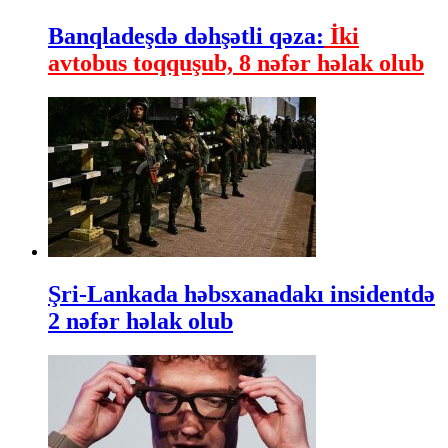
Banqladeşdə dəhşətli qəza:
İki
avtobus toqquşub, 8 nəfər həlak olub
Şri-Lankada həbsxanadakı insidentdə
2 nəfər həlak olub