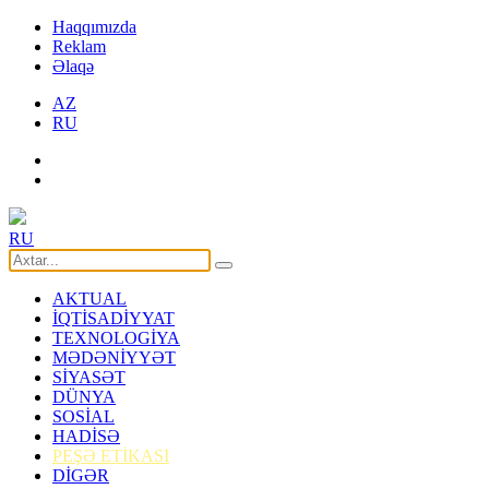
Haqqımızda
Reklam
Əlaqə
AZ
RU
RU
AKTUAL
İQTİSADİYYAT
TEXNOLOGİYA
MƏDƏNİYYƏT
SİYASƏT
DÜNYA
SOSİAL
HADİSƏ
PEŞƏ ETİKASI
DİGƏR