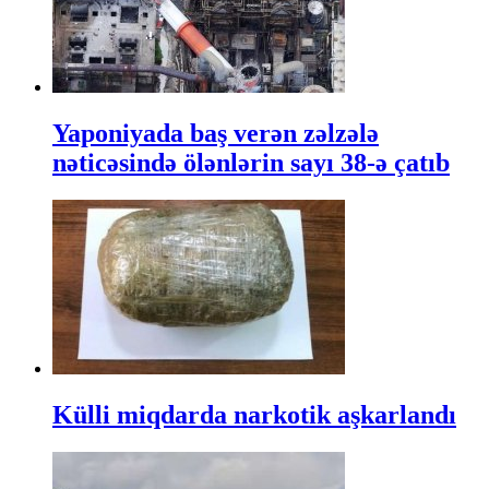
Yaponiyada baş verən zəlzələ
nəticəsində ölənlərin sayı 38-ə çatıb
Külli miqdarda narkotik aşkarlandı