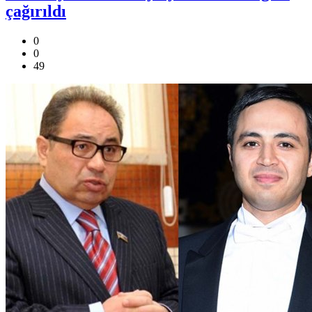
çağırıldı
0
0
49