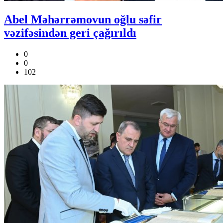
Abel Məhərrəmovun oğlu səfir
vəzifəsindən geri çağırıldı
0
0
102