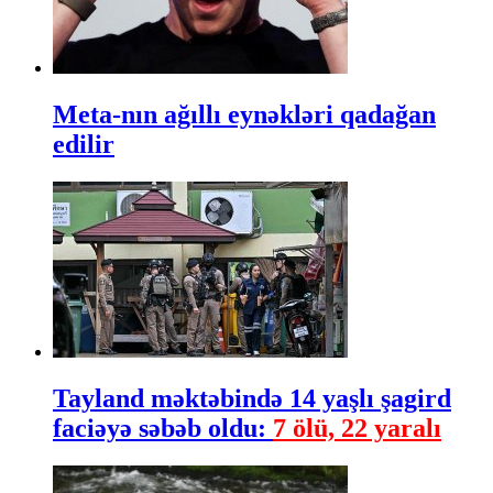
Meta-nın ağıllı eynəkləri qadağan
edilir
Tayland məktəbində 14 yaşlı şagird
faciəyə səbəb oldu:
7 ölü, 22 yaralı