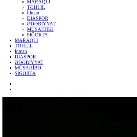
MARAQLI
TƏHLİL
İdman
DİASPOR
ƏDƏBİYYAT
MÜSAHİBƏ
SIĞORTA
MARAQLI
TƏHLİL
İdman
DİASPOR
ƏDƏBİYYAT
MÜSAHİBƏ
SIĞORTA