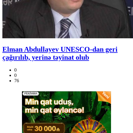
Elman Abdullayev UNESCO-dan geri
çağırılıb, yerinə təyinat olub
0
0
76