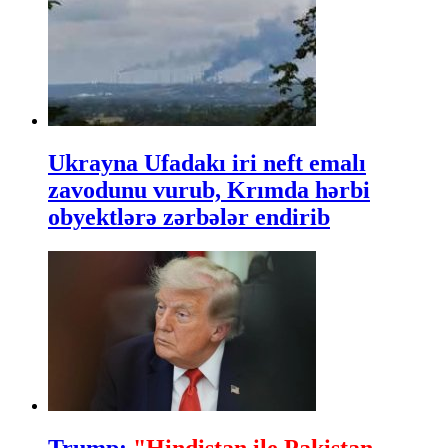
Ukrayna Ufadakı iri neft emalı
zavodunu vurub, Krımda hərbi
obyektlərə zərbələr endirib
Trump:
"Hindistan ile Pakistan