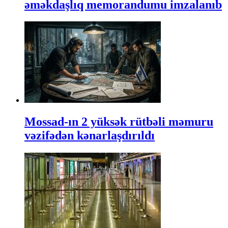
əməkdaşlıq memorandumu imzalanıb
Mossad-ın 2 yüksək rütbəli məmuru
vəzifədən kənarlaşdırıldı