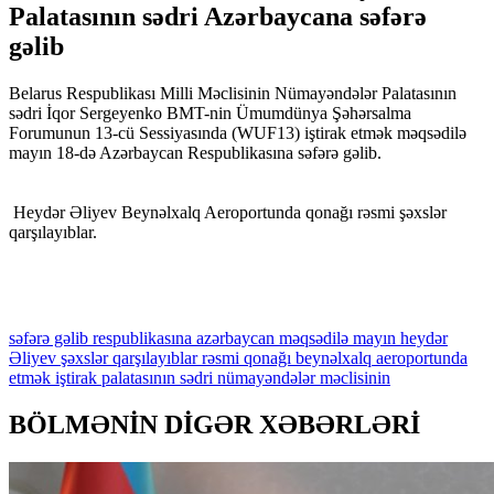
Palatasının sədri Azərbaycana səfərə
gəlib
Belarus Respublikası Milli Məclisinin Nümayəndələr Palatasının
sədri İqor Sergeyenko BMT-nin Ümumdünya Şəhərsalma
Forumunun 13-cü Sessiyasında (WUF13) iştirak etmək məqsədilə
mayın 18-də Azərbaycan Respublikasına səfərə gəlib.
Heydər Əliyev Beynəlxalq Aeroportunda qonağı rəsmi şəxslər
qarşılayıblar.
səfərə
gəlib
respublikasına
azərbaycan
məqsədilə
mayın
heydər
Əliyev
şəxslər
qarşılayıblar
rəsmi
qonağı
beynəlxalq
aeroportunda
etmək
iştirak
palatasının
sədri
nümayəndələr
məclisinin
BÖLMƏNİN DİGƏR XƏBƏRLƏRİ