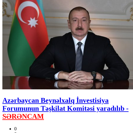
Azərbaycan Beynəlxalq İnvestisiya
Forumunun Təşkilat Komitəsi yaradılıb -
SƏRƏNCAM
0