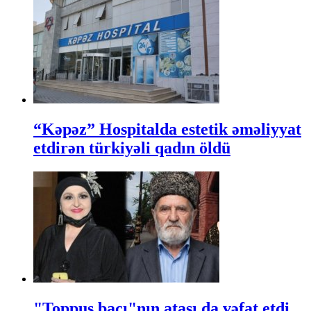
“Kəpəz” Hospitalda estetik əməliyyat
etdirən türkiyəli qadın öldü
"Toppuş bacı"nın atası da vəfat etdi