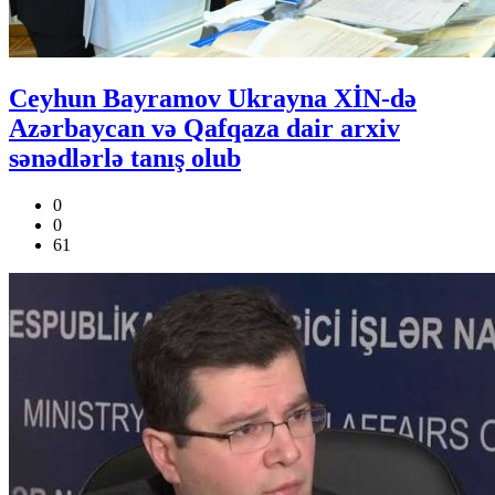
Ceyhun Bayramov Ukrayna XİN-də
Azərbaycan və Qafqaza dair arxiv
sənədlərlə tanış olub
0
0
61