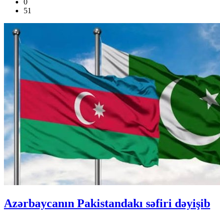
0
51
Azərbaycanın Pakistandakı səfiri dəyişib