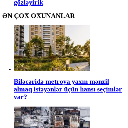
gözləyirik
ƏN ÇOX OXUNANLAR
Biləcəridə metroya yaxın mənzil
almaq istəyənlər üçün hansı seçimlər
var?