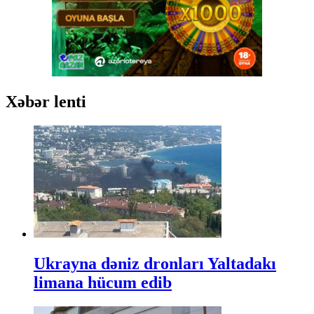
Xəbər lenti
Ukrayna dəniz dronları Yaltadakı
limana hücum edib