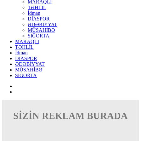
MARAQLI
TƏHLİL
İdman
DİASPOR
ƏDƏBİYYAT
MÜSAHİBƏ
SIĞORTA
MARAQLI
TƏHLİL
İdman
DİASPOR
ƏDƏBİYYAT
MÜSAHİBƏ
SIĞORTA
SİZİN REKLAM BURADA