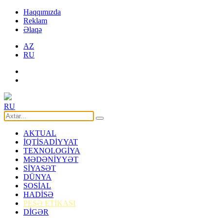
Haqqımızda
Reklam
Əlaqə
AZ
RU
RU
AKTUAL
İQTİSADİYYAT
TEXNOLOGİYA
MƏDƏNİYYƏT
SİYASƏT
DÜNYA
SOSİAL
HADİSƏ
PEŞƏ ETİKASI
DİGƏR