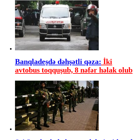
Banqladeşdə dəhşətli qəza:
İki
avtobus toqquşub, 8 nəfər həlak olub