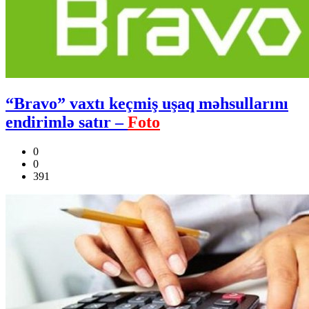
“Bravo” vaxtı keçmiş uşaq məhsullarını
endirimlə satır –
Foto
0
0
391