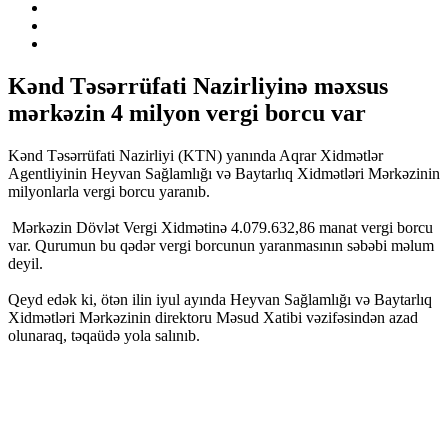
Kənd Təsərrüfati Nazirliyinə məxsus
mərkəzin 4 milyon vergi borcu var
Kənd Təsərrüfati Nazirliyi (KTN) yanında Aqrar Xidmətlər
Agentliyinin Heyvan Sağlamlığı və Baytarlıq Xidmətləri Mərkəzinin
milyonlarla vergi borcu yaranıb.
Mərkəzin Dövlət Vergi Xidmətinə 4.079.632,86 manat vergi borcu
var. Qurumun bu qədər vergi borcunun yaranmasının səbəbi məlum
deyil.
Qeyd edək ki, ötən ilin iyul ayında Heyvan Sağlamlığı və Baytarlıq
Xidmətləri Mərkəzinin direktoru Məsud Xatibi vəzifəsindən azad
olunaraq, təqaüdə yola salınıb.