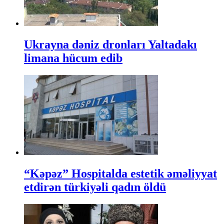
Ukrayna dəniz dronları Yaltadakı
limana hücum edib
“Kəpəz” Hospitalda estetik əməliyyat
etdirən türkiyəli qadın öldü