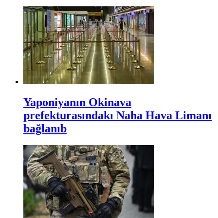
Yaponiyanın Okinava
prefekturasındakı Naha Hava Limanı
bağlanıb