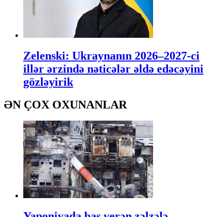
Zelenski: Ukraynanın 2026–2027-ci
illər ərzində nəticələr əldə edəcəyini
gözləyirik
ƏN ÇOX OXUNANLAR
Yaponiyada baş verən zəlzələ