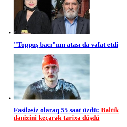
"Toppuş bacı"nın atası da vəfat etdi
Fasiləsiz olaraq 55 saat üzdü:
Baltik
dənizini keçərək tarixə düşdü