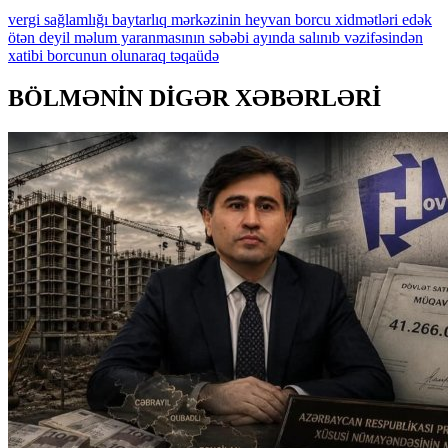
vergi
sağlamlığı
baytarlıq
mərkəzinin
heyvan
borcu
xidmətləri
edək
ötən
deyil
məlum
yaranmasının
səbəbi
ayında
salınıb
vəzifəsindən
xatibi
borcunun
olunaraq
təqaüdə
BÖLMƏNİN DİGƏR XƏBƏRLƏRİ