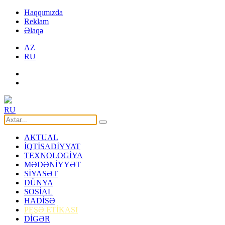
Haqqımızda
Reklam
Əlaqə
AZ
RU
RU
AKTUAL
İQTİSADİYYAT
TEXNOLOGİYA
MƏDƏNİYYƏT
SİYASƏT
DÜNYA
SOSİAL
HADİSƏ
PEŞƏ ETİKASI
DİGƏR