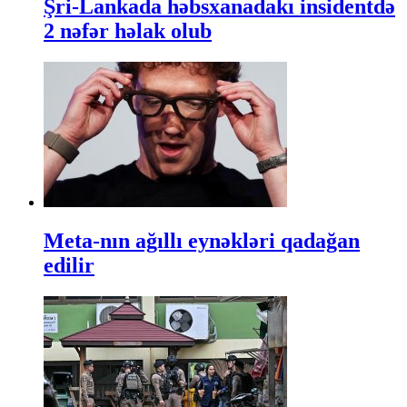
Şri-Lankada həbsxanadakı insidentdə
2 nəfər həlak olub
Meta-nın ağıllı eynəkləri qadağan
edilir