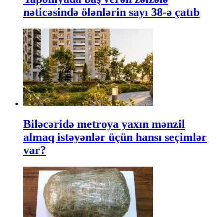
nəticəsində ölənlərin sayı 38-ə çatıb
Biləcəridə metroya yaxın mənzil
almaq istəyənlər üçün hansı seçimlər
var?