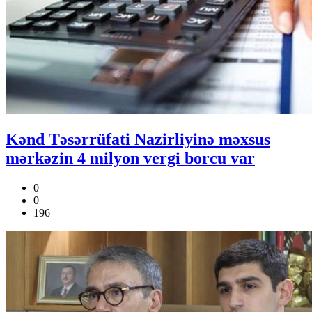
Kənd Təsərrüfati Nazirliyinə məxsus
mərkəzin 4 milyon vergi borcu var
0
0
196