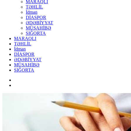
MARAQLI
TƏHLİL
İdman
DİASPOR
ƏDƏBİYYAT
MÜSAHİBƏ
SIĞORTA
MARAQLI
TƏHLİL
İdman
DİASPOR
ƏDƏBİYYAT
MÜSAHİBƏ
SIĞORTA