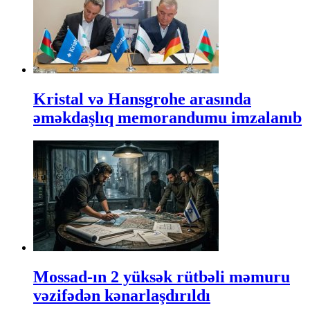
Kristal və Hansgrohe arasında
əməkdaşlıq memorandumu imzalanıb
Mossad-ın 2 yüksək rütbəli məmuru
vəzifədən kənarlaşdırıldı