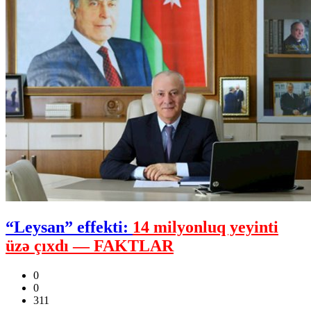
“Leysan” effekti:
14 milyonluq yeyinti
üzə çıxdı — FAKTLAR
0
0
311