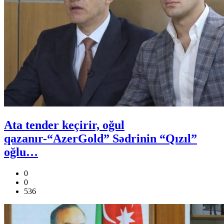
Ata tender keçirir, oğul
qazanır-“AzerGold” Sədrinin “Qızıl”
oğlu…
0
0
536