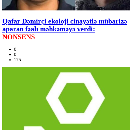
Qafar Dəmirçi ekoloji cinayətlə mübarizə
aparan fəalı məhkəməyə verdi:
NONSENS
0
0
175