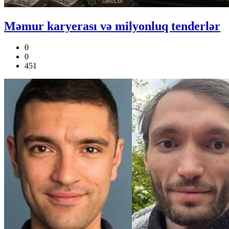
Məmur karyerası və milyonluq tenderlər
0
0
451