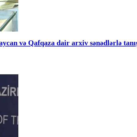
an və Qafqaza dair arxiv sənədlərlə tanı