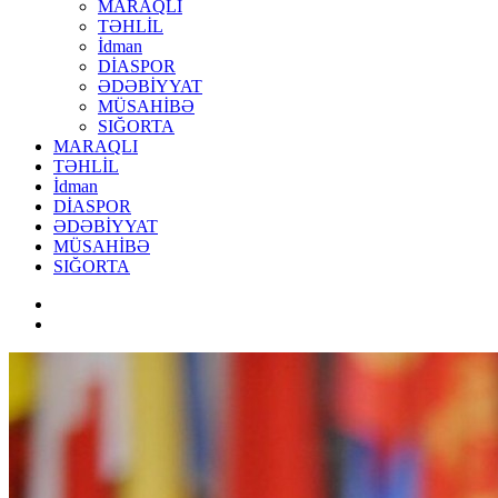
MARAQLI
TƏHLİL
İdman
DİASPOR
ƏDƏBİYYAT
MÜSAHİBƏ
SIĞORTA
MARAQLI
TƏHLİL
İdman
DİASPOR
ƏDƏBİYYAT
MÜSAHİBƏ
SIĞORTA