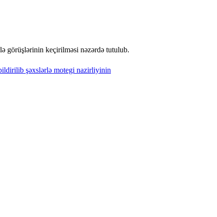
ə görüşlərinin keçirilməsi nəzərdə tutulub.
ildirilib
şəxslərlə
motegi
nazirliyinin