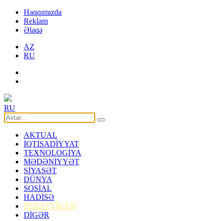
Haqqımızda
Reklam
Əlaqə
AZ
RU
RU
AKTUAL
İQTİSADİYYAT
TEXNOLOGİYA
MƏDƏNİYYƏT
SİYASƏT
DÜNYA
SOSİAL
HADİSƏ
PEŞƏ ETİKASI
DİGƏR