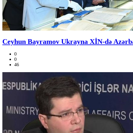
Ceyhun Bayramov Ukrayna XİN-də Azərbayc
0
0
46