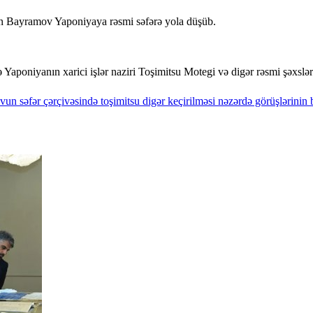
hun Bayramov Yaponiyaya rəsmi səfərə yola düşüb.
Yaponiyanın xarici işlər naziri Toşimitsu Motegi və digər rəsmi şəxslərl
vun
səfər
çərçivəsində
toşimitsu
digər
keçirilməsi
nəzərdə
görüşlərinin
b