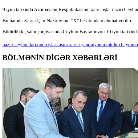
9 iyun tarixində Azərbaycan Respublikasının xarici işlər naziri Cey
Bu barədə Xarici İşlər Nazirliyinin "X” hesabında məlumat verilib.
Bildirilib ki, səfər çərçivəsində Ceyhun Bayramovun 10 iyun tarixində 
naziri
ceyhun
tarixində
işlər
rəsmi
xarici
yaponiyanın
tutulub
bayramo
BÖLMƏNİN DİGƏR XƏBƏRLƏRİ