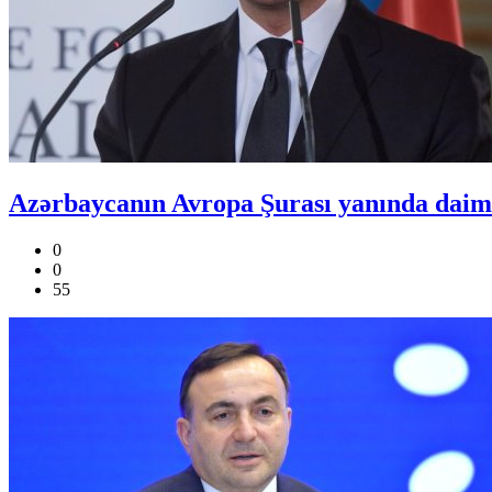
Azərbaycanın Avropa Şurası yanında daimi
0
0
55