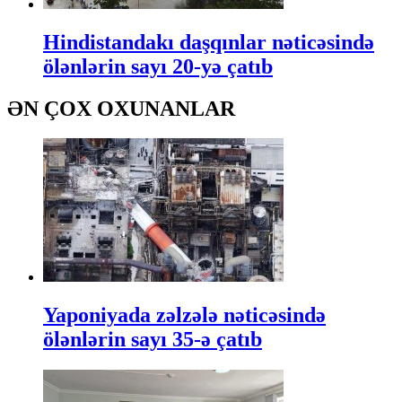
Hindistandakı daşqınlar nəticəsində
ölənlərin sayı 20-yə çatıb
ƏN ÇOX OXUNANLAR
Yaponiyada zəlzələ nəticəsində
ölənlərin sayı 35-ə çatıb