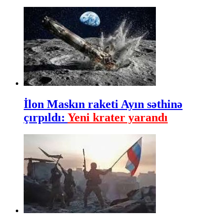
İlon Maskın raketi Ayın səthinə
çırpıldı:
Yeni krater yarandı