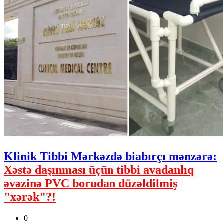
Klinik Tibbi Mərkəzdə biabırçı mənzərə:
Xəstə daşınması üçün tibbi avadanlıq
əvəzinə PVC borudan düzəldilmiş
"xərək"?!
0