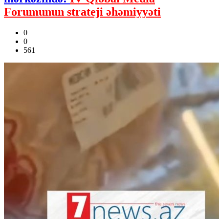
Forumunun strateji əhəmiyyəti
0
0
561