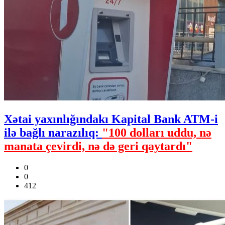
Xətai yaxınlığındakı Kapital Bank ATM-i
ilə bağlı narazılıq:
"100 dolları uddu, nə
manata çevirdi, nə də geri qaytardı"
0
0
412