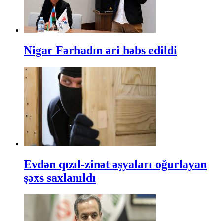
Nigar Fərhadın əri həbs edildi
Evdən qızıl-zinət əşyaları oğurlayan
şəxs saxlanıldı