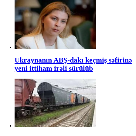
Ukraynanın ABŞ-dakı keçmiş səfirinə
yeni ittiham irəli sürülüb