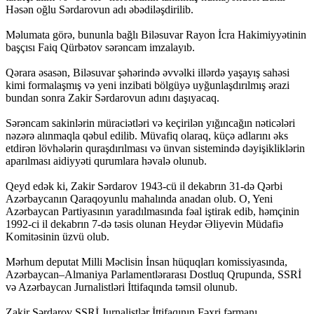
Həsən oğlu Sərdarovun adı əbədiləşdirilib.
Məlumata görə, bununla bağlı Biləsuvar Rayon İcra Hakimiyyətinin
başçısı Faiq Qürbətov sərəncam imzalayıb.
Qərara əsasən, Biləsuvar şəhərində əvvəlki illərdə yaşayış sahəsi
kimi formalaşmış və yeni inzibati bölgüyə uyğunlaşdırılmış ərazi
bundan sonra Zakir Sərdarovun adını daşıyacaq.
Sərəncam sakinlərin müraciətləri və keçirilən yığıncağın nəticələri
nəzərə alınmaqla qəbul edilib. Müvafiq olaraq, küçə adlarını əks
etdirən lövhələrin quraşdırılması və ünvan sistemində dəyişikliklərin
aparılması aidiyyəti qurumlara həvalə olunub.
Qeyd edək ki, Zakir Sərdarov 1943-cü il dekabrın 31-də Qərbi
Azərbaycanın Qaraqoyunlu mahalında anadan olub. O, Yeni
Azərbaycan Partiyasının yaradılmasında fəal iştirak edib, həmçinin
1992-ci il dekabrın 7-də təsis olunan Heydər Əliyevin Müdafiə
Komitəsinin üzvü olub.
Mərhum deputat Milli Məclisin İnsan hüquqları komissiyasında,
Azərbaycan–Almaniya Parlamentlərarası Dostluq Qrupunda, SSRİ
və Azərbaycan Jurnalistləri İttifaqında təmsil olunub.
Zakir Sərdarov SSRİ Jurnalistlər İttifaqının Fəxri fərmanı,