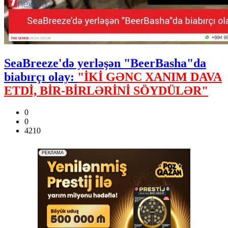
SeaBreeze'də yerləşən "BeerBasha"da
biabırçı olay:
"İKİ GƏNC XANIM DAVA
ETDİ, BİR-BİRLƏRİNİ SÖYDÜLƏR"
0
0
4210