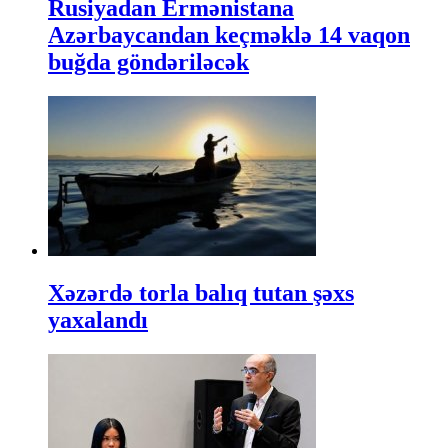
Rusiyadan Ermənistana
Azərbaycandan keçməklə 14 vaqon
buğda göndəriləcək
Xəzərdə torla balıq tutan şəxs
yaxalandı