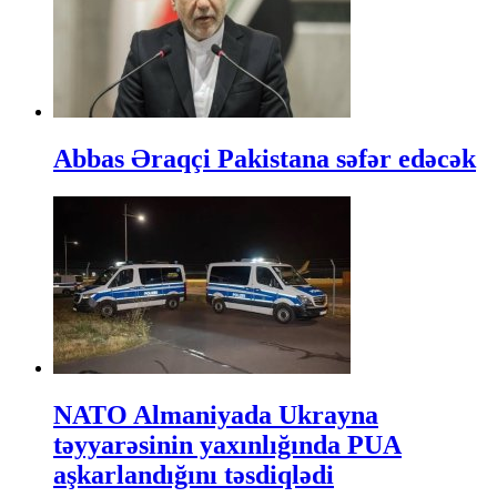
Abbas Əraqçi Pakistana səfər edəcək
NATO Almaniyada Ukrayna
təyyarəsinin yaxınlığında PUA
aşkarlandığını təsdiqlədi