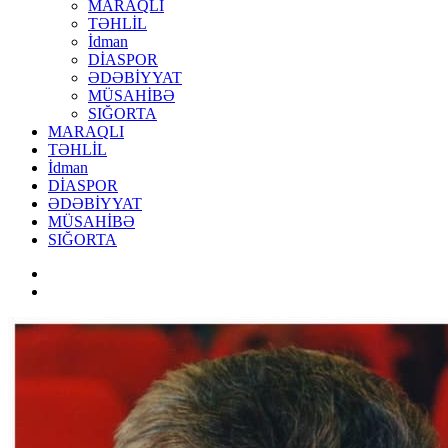
MARAQLI
TƏHLİL
İdman
DİASPOR
ƏDƏBİYYAT
MÜSAHİBƏ
SIĞORTA
MARAQLI
TƏHLİL
İdman
DİASPOR
ƏDƏBİYYAT
MÜSAHİBƏ
SIĞORTA