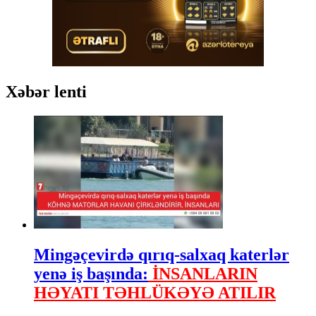
Xəbər lenti
Mingəçevirdə qırıq-salxaq katerlər
yenə iş başında:
İNSANLARIN
HƏYATI TƏHLÜKƏYƏ ATILIR