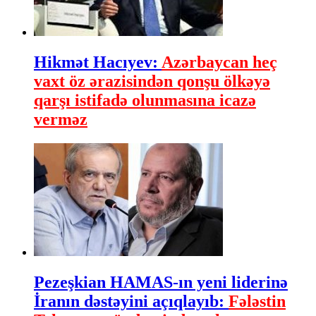
Hikmət Hacıyev:
Azərbaycan heç
vaxt öz ərazisindən qonşu ölkəyə
qarşı istifadə olunmasına icazə
verməz
Pezeşkian HAMAS-ın yeni liderinə
İranın dəstəyini açıqlayıb:
Fələstin