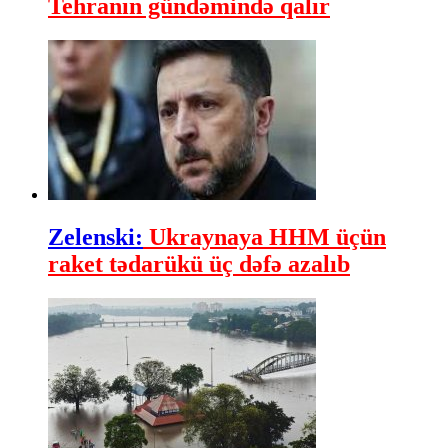
Tehranın gündəmində qalır
Zelenski:
Ukraynaya HHM üçün
raket tədarükü üç dəfə azalıb