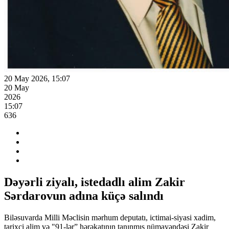
20 May 2026, 15:07
20 May
2026
15:07
636
Dəyərli ziyalı, istedadlı alim Zakir
Sərdarovun adına küçə salındı
Biləsuvarda Milli Məclisin mərhum deputatı, ictimai-siyasi xadim,
tarixçi alim və "91-lər” hərəkatının tanınmış nümayəndəsi Zakir