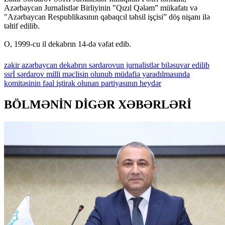
Azərbaycan Jurnalistlər Birliyinin "Qızıl Qələm” mükafatı və
"Azərbaycan Respublikasının qabaqcıl təhsil işçisi” döş nişanı ilə
təltif edilib.
O, 1999-cu il dekabrın 14-də vəfat edib.
zakir
azərbaycan
dekabrın
sərdarovun
jurnalistlər
biləsuvar
edilib
ssrİ
sərdarov
milli
məclisin
olunub
müdafiə
yaradılmasında
komitəsinin
fəal
iştirak
olunan
partiyasının
heydər
BÖLMƏNİN DİGƏR XƏBƏRLƏRİ