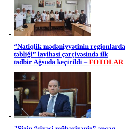
“Natiqlik mədəniyyətinin regionlarda
təbliği” layihəsi çərçivəsində ilk
tədbir Ağsuda keçirildi –
FOTOLAR
"Sizin “siyasi mübarizəniz” ancaq