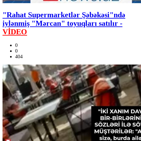
"Rahat Supermarketlər Şəbəkəsi"ndə
iylənmiş "Mərcan" toyuqları satılır -
VİDEO
0
0
404