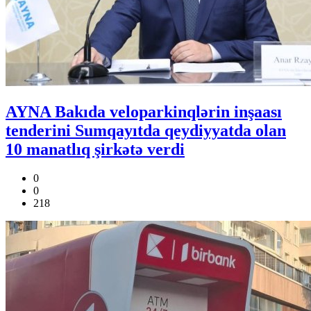
AYNA Bakıda veloparkinqlərin inşaası
tenderini Sumqayıtda qeydiyyatda olan
10 manatlıq şirkətə verdi
0
0
218