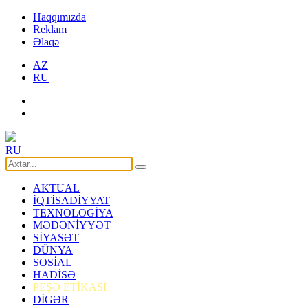
Haqqımızda
Reklam
Əlaqə
AZ
RU
RU
AKTUAL
İQTİSADİYYAT
TEXNOLOGİYA
MƏDƏNİYYƏT
SİYASƏT
DÜNYA
SOSİAL
HADİSƏ
PEŞƏ ETİKASI
DİGƏR