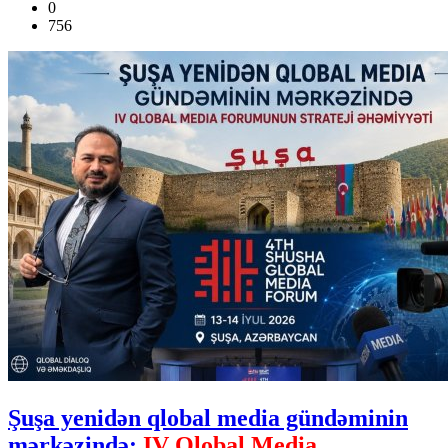
0
756
Şuşa yenidən qlobal media gündəminin
mərkəzində:
IV Qlobal Media