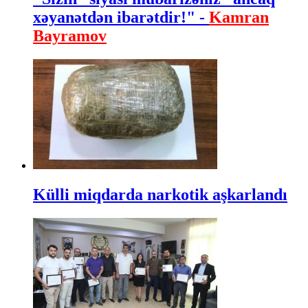
xəyanətdən ibarətdir!" -
Kamran
Bayramov
Külli miqdarda narkotik aşkarlandı