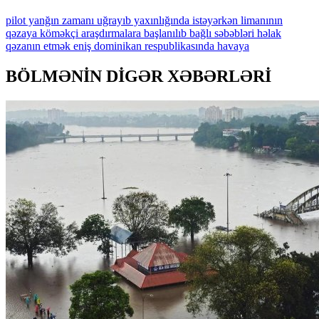
pilot
yanğın
zamanı
uğrayıb
yaxınlığında
istəyərkən
limanının
qəzaya
köməkçi
araşdırmalara
başlanılıb
bağlı
səbəbləri
həlak
qəzanın
etmək
eniş
dominikan
respublikasında
havaya
BÖLMƏNİN DİGƏR XƏBƏRLƏRİ