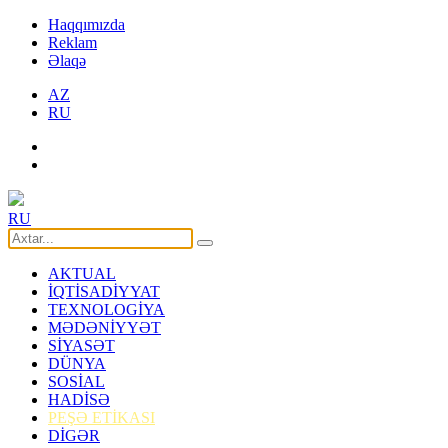
Haqqımızda
Reklam
Əlaqə
AZ
RU
RU
AKTUAL
İQTİSADİYYAT
TEXNOLOGİYA
MƏDƏNİYYƏT
SİYASƏT
DÜNYA
SOSİAL
HADİSƏ
PEŞƏ ETİKASI
DİGƏR