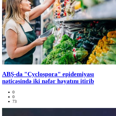
ABŞ-da "Cyclospora" epidemiyası
nəticəsində iki nəfər həyatını itirib
0
0
73