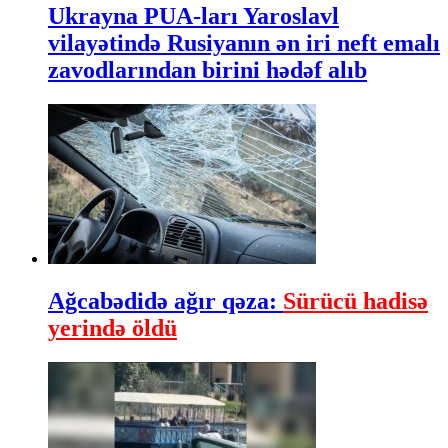
Ukrayna PUA-ları Yaroslavl
vilayətində Rusiyanın ən iri neft emalı
zavodlarından birini hədəf alıb
Ağcabədidə ağır qəza:
Sürücü hadisə
yerində öldü