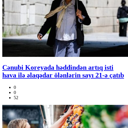
Cənubi Koreyada həddindən artıq isti
hava ilə əlaqədar ölənlərin sayı 21-ə çatıb
0
0
52