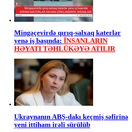
Mingəçevirdə qırıq-salxaq katerlər
yenə iş başında:
İNSANLARIN
HƏYATI TƏHLÜKƏYƏ ATILIR
Ukraynanın ABŞ-dakı keçmiş səfirinə
yeni ittiham irəli sürülüb