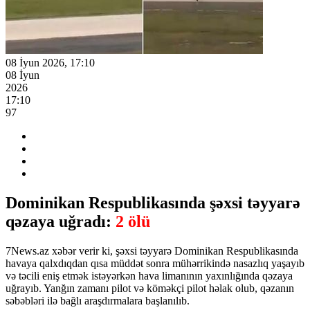
08 İyun 2026, 17:10
08 İyun
2026
17:10
97
Dominikan Respublikasında şəxsi təyyarə
qəzaya uğradı:
2 ölü
7News.az xəbər verir ki, şəxsi təyyarə Dominikan Respublikasında
havaya qalxdıqdan qısa müddət sonra mühərrikində nasazlıq yaşayıb
və təcili eniş etmək istəyərkən hava limanının yaxınlığında qəzaya
uğrayıb. Yanğın zamanı pilot və köməkçi pilot həlak olub, qəzanın
səbəbləri ilə bağlı araşdırmalara başlanılıb.