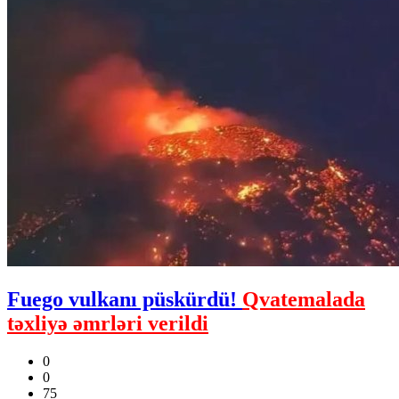
Fuego vulkanı püskürdü!
Qvatemalada
təxliyə əmrləri verildi
0
0
75