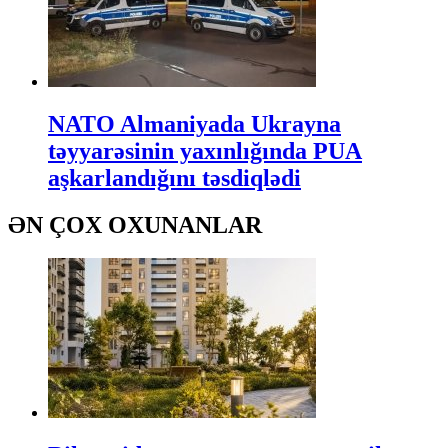
NATO Almaniyada Ukrayna
təyyarəsinin yaxınlığında PUA
aşkarlandığını təsdiqlədi
ƏN ÇOX OXUNANLAR