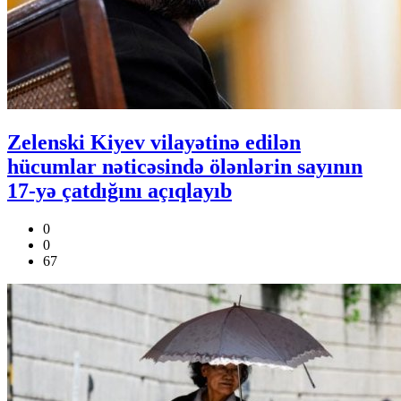
Zelenski Kiyev vilayətinə edilən
hücumlar nəticəsində ölənlərin sayının
17-yə çatdığını açıqlayıb
0
0
67