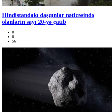
Hindistandakı daşqınlar nəticəsində
ölənlərin sayı 20-yə çatıb
0
0
56