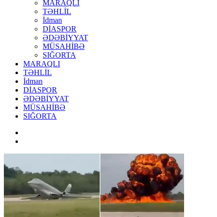
MARAQLI
TƏHLİL
İdman
DİASPOR
ƏDƏBİYYAT
MÜSAHİBƏ
SIĞORTA
MARAQLI
TƏHLİL
İdman
DİASPOR
ƏDƏBİYYAT
MÜSAHİBƏ
SIĞORTA