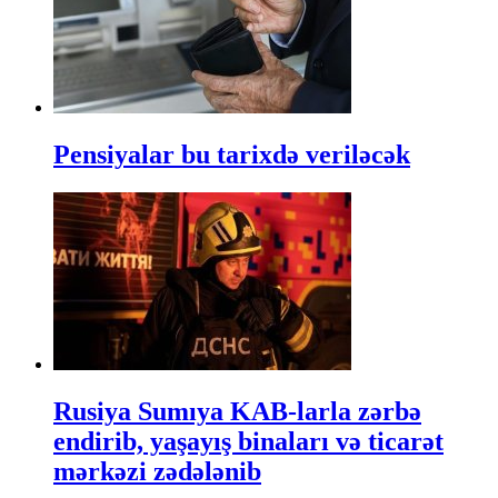
Pensiyalar bu tarixdə veriləcək
Rusiya Sumıya KAB-larla zərbə
endirib, yaşayış binaları və ticarət
mərkəzi zədələnib