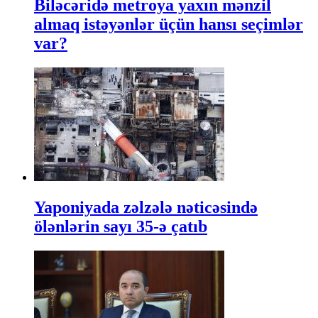
Biləcəridə metroya yaxın mənzil
almaq istəyənlər üçün hansı seçimlər
var?
Yaponiyada zəlzələ nəticəsində
ölənlərin sayı 35-ə çatıb