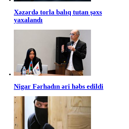
Xəzərdə torla balıq tutan şəxs
yaxalandı
Nigar Fərhadın əri həbs edildi