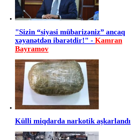
"Sizin “siyasi mübarizəniz” ancaq
xəyanətdən ibarətdir!" -
Kamran
Bayramov
Külli miqdarda narkotik aşkarlandı