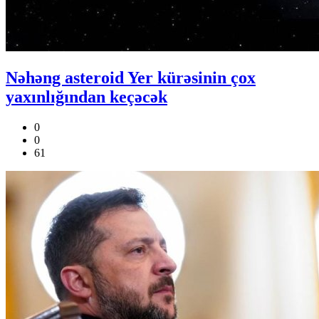
Nəhəng asteroid Yer kürəsinin çox
yaxınlığından keçəcək
0
0
61