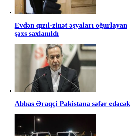
Evdən qızıl-zinət əşyaları oğurlayan
şəxs saxlanıldı
Abbas Əraqçi Pakistana səfər edəcək