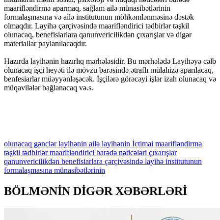
maarifləndirmə aparmaq, sağlam ailə münasibətlərinin
formalaşmasına və ailə institutunun möhkəmlənməsinə dəstək
olmaqdır. Layihə çərçivəsində maarifləndirici tədbirlər təşkil
olunacaq, benefisiarlara qanunvericilikdən çıxarışlar və digər
materiallar paylanılacaqdır.
Hazırda layihənin hazırlıq mərhələsidir. Bu mərhələdə Layihəyə cəlb
olunacaq işçi heyəti ilə mövzu barəsində ətraflı mülahizə aparılacaq,
benfesiarlar müəyyənləşəcək. İşçilərə görəcəyi işlər izah olunacaq və
müqavilələr bağlanacaq və.s.
olunacaq
gənclər
layihənin
ailə
layihənin
İctimai
maarifləndirmə
təşkil
tədbirlər
maarifləndirici
barədə
nəticələri
çıxarışlar
qanunvericilikdən
benefisiarlara
çərçivəsində
layihə
institutunun
formalaşmasına
münasibətlərinin
BÖLMƏNİN DİGƏR XƏBƏRLƏRİ