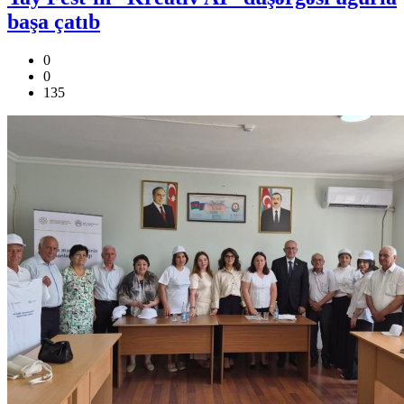
başa çatıb
0
0
135