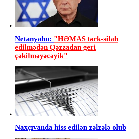
Netanyahu:
"HƏMAS tərk-silah
edilmədən Qəzzadan geri
çəkilməyəcəyik"
Naxçıvanda hiss edilən zəlzələ olub