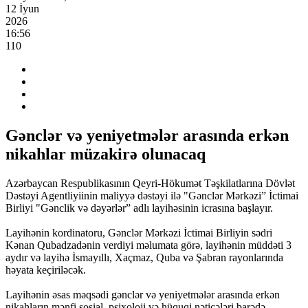
12 İyun
2026
16:56
110
Gənclər və yeniyetmələr arasında erkən
nikahlar müzakirə olunacaq
Azərbaycan Respublikasının Qeyri-Hökumət Təşkilatlarına Dövlət
Dəstəyi Agentliyiinin maliyyə dəstəyi ilə "Gənclər Mərkəzi” İctimai
Birliyi "Gənclik və dəyərlər” adlı layihəsinin icrasına başlayır.
Layihənin kordinatoru, Gənclər Mərkəzi İctimai Birliyin sədri
Kənan Qubadzadənin verdiyi məlumata görə, layihənin müddəti 3
aydır və layihə İsmayıllı, Xaçmaz, Quba və Şabran rayonlarında
həyata keçiriləcək.
Layihənin əsas məqsədi gənclər və yeniyetmələr arasında erkən
nikahların mənfi sosial, psixoloji və hüquqi nəticələri barədə