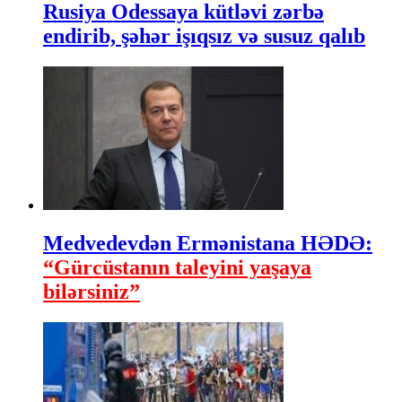
Rusiya Odessaya kütləvi zərbə
endirib, şəhər işıqsız və susuz qalıb
Medvedevdən Ermənistana HƏDƏ:
“Gürcüstanın taleyini yaşaya
bilərsiniz”