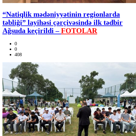
“Natiqlik mədəniyyətinin regionlarda
təbliği” layihəsi çərçivəsində ilk tədbir
Ağsuda keçirildi –
FOTOLAR
0
0
408