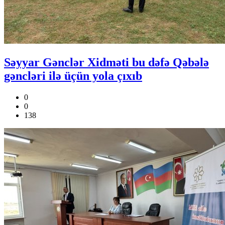
Səyyar Gənclər Xidməti bu dəfə Qəbələ
gəncləri ilə üçün yola çıxıb
0
0
138