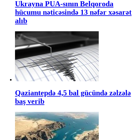
Ukrayna PUA-sının Belqoroda
hücumu nəticəsində 13 nəfər xəsarət
alıb
Qaziantepdə 4,5 bal gücündə zəlzələ
baş verib