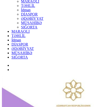
MARAQLI
TƏHLİL
İdman
DİASPOR
ƏDƏBİYYAT
MÜSAHİBƏ
SIĞORTA
MARAQLI
TƏHLİL
İdman
DİASPOR
ƏDƏBİYYAT
MÜSAHİBƏ
SIĞORTA