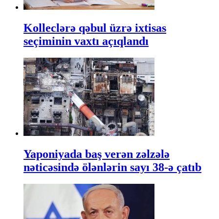
Kolleclərə qəbul üzrə ixtisas
seçiminin vaxtı açıqlandı
Yaponiyada baş verən zəlzələ
nəticəsində ölənlərin sayı 38-ə çatıb