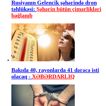
Rusiyanın Gelencik şəhərində dron
təhlükəsi:
Şəhərin bütün çimərlikləri
bağlanıb
Bakıda 40, rayonlarda 41 dərəcə isti
olacaq -
XƏBƏRDARLIQ