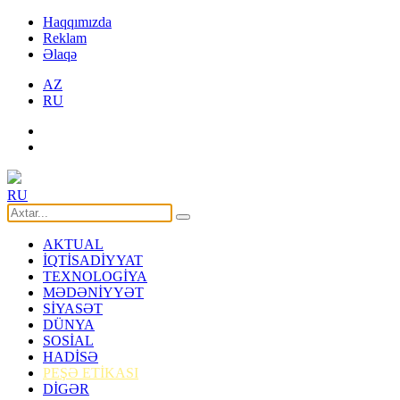
Haqqımızda
Reklam
Əlaqə
AZ
RU
RU
AKTUAL
İQTİSADİYYAT
TEXNOLOGİYA
MƏDƏNİYYƏT
SİYASƏT
DÜNYA
SOSİAL
HADİSƏ
PEŞƏ ETİKASI
DİGƏR