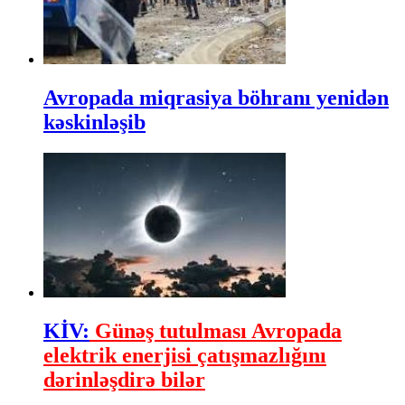
Avropada miqrasiya böhranı yenidən
kəskinləşib
KİV:
Günəş tutulması Avropada
elektrik enerjisi çatışmazlığını
dərinləşdirə bilər