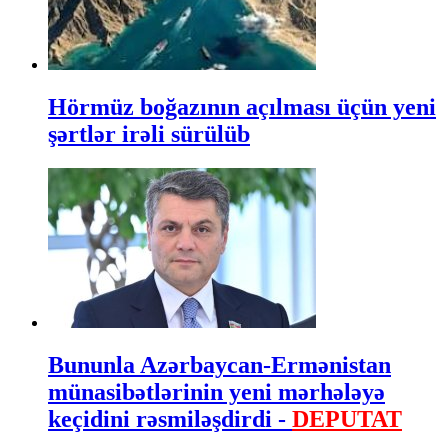
Hörmüz boğazının açılması üçün yeni
şərtlər irəli sürülüb
Bununla Azərbaycan-Ermənistan
münasibətlərinin yeni mərhələyə
keçidini rəsmiləşdirdi -
DEPUTAT