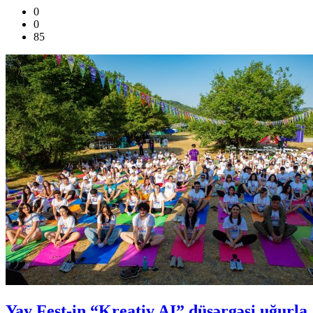
0
0
85
Yay Fest-in “Kreativ AI” düşərgəsi uğurla