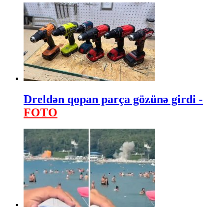
Dreldən qopan parça gözünə girdi -
FOTO