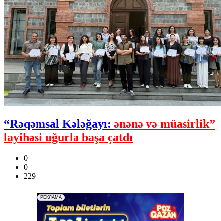
“Rəqəmsal Kələğayı:
ənənə və müasirlik”
layihəsi uğurla başa çatdı
0
0
229