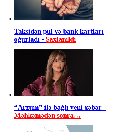
Taksidən pul və bank kartları
oğurladı -
Saxlanıldı
“Arzum” ilə bağlı yeni xəbər -
Məhkəmədən sonra…