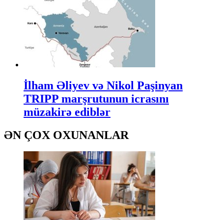
İlham Əliyev və Nikol Paşinyan
TRIPP marşrutunun icrasını
müzakirə ediblər
ƏN ÇOX OXUNANLAR