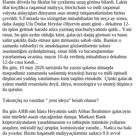
Həmin dövrdə bu fikirlər bir çoxlarına uzaq görünə bilərdi. Lakin
illər keçdikcə rəqəmsal maliyyə, blockchain və milli rəqəmsal
valyuta anlayışları dünyanın əsas strateji istiqamətlərindən birinə
çevrildi. S.Fətizadə isə sözügrdən müsahibədən bir neçə ay sonra,
daha dəqiqi Ulu Öndər Heydər Əliyevin anım günü - dekabrın 12-
də işdən getmək barədə ərizə yazmaq məcburiyyətində qaldı... Yəni
onun, bu gün aydın olduğu kimi, gələcəyi dəqiq görməsi və bunu
səlist şəkildə ifadə etməsi işini itirməsinə səbəb oldu. Bankın o
zamankı rəhbərliyi öz əməkdaşının gözləntilərinin nələrə
əsaslandığını aydınlşdırmaq, onun bilik və bacarıqlarından
yararlanmaq əvəzinə, mayın 10-da verilmiş müsahibəyə dekabrın
12-də cəza kəsdi...
Bu gün, 10 may 2026 tarixində bu yazını qələmə almaqda
məqsədimiz zamanında səslənmiş texnoloji baxışı və milli iqtisadi
düşüncəni yaddaş xatırlatması kimi təqdim etməkdir. Çünki gələcək
yalnız maddi resurslarla deyil, ideya, texnologiya və strateji düşüncə
ilə qurulur.
Təkrarçlıq nə vaxtdan " yeni ideya” hesab olunur?
Bu gün ABB-nin İdarə Heyətinin sədri Abbas İbrahimov gələcəyin
süni intellekt əsaslı olacağından danışır, Mərkəzi Bank
kriptovalyutaların yaradılmasının və tətbiqinin mümkün yollarını
araşdırır, müxtəlif işçi qruplar, komissiyalar yaradır... Nəticə isə hələ
də yoxdur. Bizim həşəmətli maliyyəçilərimiz sadəcə 9 il əvvəl