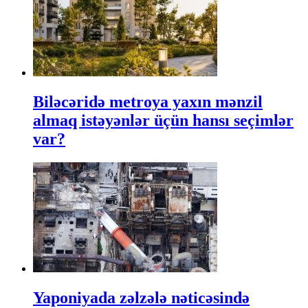
Biləcəridə metroya yaxın mənzil
almaq istəyənlər üçün hansı seçimlər
var?
Yaponiyada zəlzələ nəticəsində