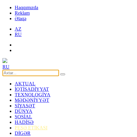
Haqqımızda
Reklam
Əlaqə
AZ
RU
RU
AKTUAL
İQTİSADİYYAT
TEXNOLOGİYA
MƏDƏNİYYƏT
SİYASƏT
DÜNYA
SOSİAL
HADİSƏ
PEŞƏ ETİKASI
DİGƏR