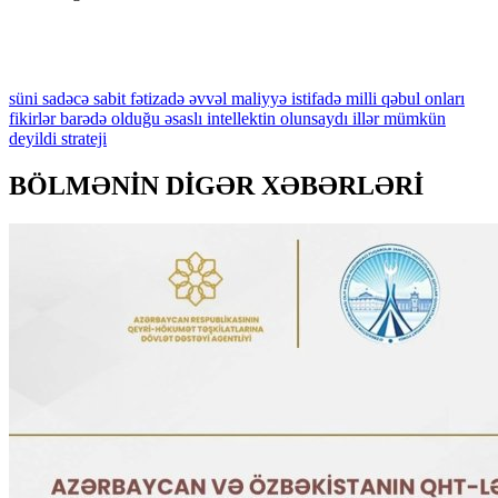
süni
sadəcə
sabit
fətizadə
əvvəl
maliyyə
istifadə
milli
qəbul
onları
fikirlər
barədə
olduğu
əsaslı
intellektin
olunsaydı
illər
mümkün
deyildi
strateji
BÖLMƏNİN DİGƏR XƏBƏRLƏRİ