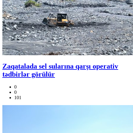
Zaqatalada sel sularına qarşı operativ
tədbirlər görülür
0
0
101