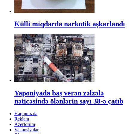
Külli miqdarda narkotik aşkarlandı
Yaponiyada baş verən zəlzələ
nəticəsində ölənlərin sayı 38-ə çatıb
Haqqımızda
Reklam
Azerforum
Vakansiyalar