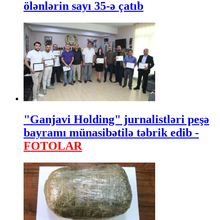
ölənlərin sayı 35-ə çatıb
"Ganjavi Holding" jurnalistləri peşə
bayramı münasibətilə təbrik edib -
FOTOLAR