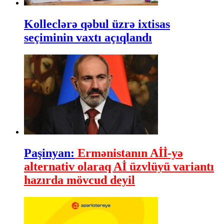
Kolleclərə qəbul üzrə ixtisas
seçiminin vaxtı açıqlandı
Paşinyan:
Ermənistanın Aİİ-yə
alternativ olaraq Aİ üzvlüyü variantı
hazırda mövcud deyil