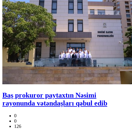
Baş prokuror paytaxtın Nəsimi
rayonunda vətəndaşları qəbul edib
0
0
126