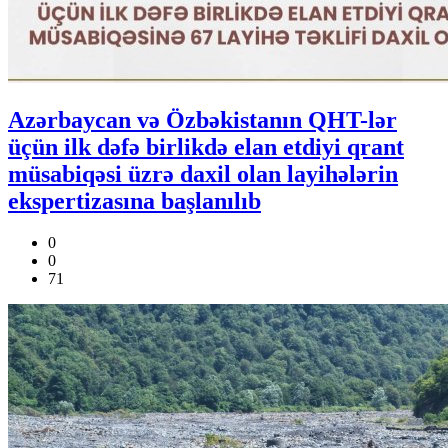
Azərbaycan və Özbəkistanın QHT-lər
üçün ilk dəfə birlikdə elan etdiyi qrant
müsabiqəsi üzrə daxil olan layihələrin
ekspertizasına başlanılıb
0
0
71