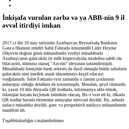
İnkişafa vurulan zərbə və ya ABB-nin 9 il
əvvəl itirdiyi imkan
2017-ci ilin 10 may tarixində Azərbaycan Beynəlxalq Bankının
Gəncə filialının müdiri Sabit Fətizadə ümummilli Lider Heydər
Əliyevin doğum günü münasibətilə verdiyi müsahibədə
Azərbaycanın gələcəkdə öz milli kriptovalyuta modelinə sahib ola
biləcəyini, nümunə olaraq "Azcoin” ideyasını səsləndirmişdi.
Müsahibədə həmçinin bank sektoru da daxil olmaqla bütün sahələrin
gələcəkdə süni intellek əsaslı idarəetməyə keçid edəcəyi
vurğulanırdı. Sabit Fətizadə eyni zamanda o zaman çoxlarının
anlayışsız olduğu detallara da toxunmuşdu. Məsələn, qeyd olunurdu
ki, yaxın 10 ildə dünyada QR kodlarla, informasiya əldə etmək,
ödənişlər həyata keçirmək mümkün olacaq. Bu o vaxt idi ki, ölkədə
QR kodlar barədə elementar anlayışlar mövcud deyildi. Bu, əslində
sadəcə müsahibə deyildi, gənc və perspektivli maliyyə mühandisinin
manifesti idi.
Təşəbbüskarlığın cəzalandırılması