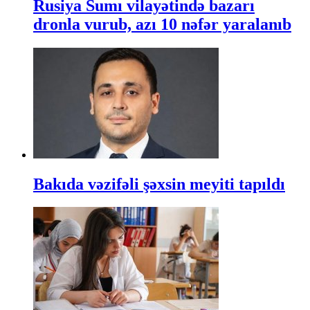
Rusiya Sumı vilayətində bazarı
dronla vurub, azı 10 nəfər yaralanıb
Bakıda vəzifəli şəxsin meyiti tapıldı