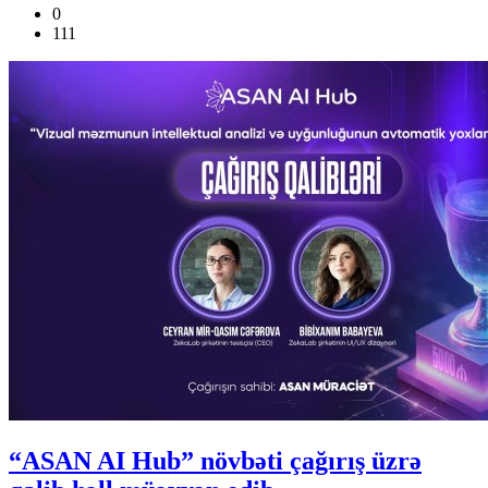
0
111
“ASAN AI Hub” növbəti çağırış üzrə