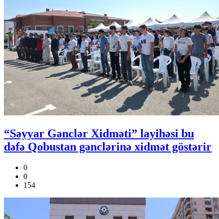
“Səyyar Gənclər Xidməti” layihəsi bu
dəfə Qobustan gənclərinə xidmət göstərir
0
0
154