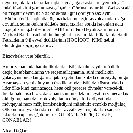
deyilmiş fikirləri təkrarlamaqla çağdaşlığa əsaslanan "yeni ideya"
müəllifləri kimi görünməyə çalışırlar. Görünən odur ki, 18-ci əsrə aid
bu məşhur deyim hələ də öz aktuallığını qoruyub saxlayır:
"Bütün böyük həqiqətlər üç mərhələdən keçir: əvvəlcə onları lağa
qoyurlar, sonra onlara şiddətlə qarşı çıxırlar, sonda isə onları açıq
həqiqət kimi qəbul edirlər”. ABB-nin İdarə Heyəti sədrinin və
Mərkəzi Bank rəsmilərinin bu gün dilə gətirdikləri fikirlər də Sabit
Fətizadənin 9 il əvvəl dediklərinin HƏQİQƏT KİMİ qəbul
olunduğuna açıq işarədir…
Biztövhələr verə bilərdik…
Amm zamanında həmin fikirlərdən istifadə olunsaydı, müəllifin
dəqiq hesablamalarına və rəqəmsallaşmanın, süni intellektin
gələcəyini öncədən görmə qabiliyyətindən istifadə olunsaydı, bu gün
Azərbaycan yeni dünyanın özəlliklərindən istifadə xüsusunda da
lider ölkə kimi tanınacaqdı, hətta özü prosesə tövhələr verəcəkdi.
İndiki halda isə biz sadəcə həm süni intellektin həyatımıza necə daxil
olduğunu, həm də kriptovalyutanın dünya iqtisadiyyatında
mövqeyini necə möhjkəmləndirdiyini müşahidə etməklə mə.ğuluq.
Ölkənin maliyyə bossları da illər əvvəl deyilmiş fikirləri sadəcə
təkrarlamaqla məşğuldurlar. GƏLƏCƏK ARTIQ GƏLİB,
CƏNABLAR!
Nicat Dağlar