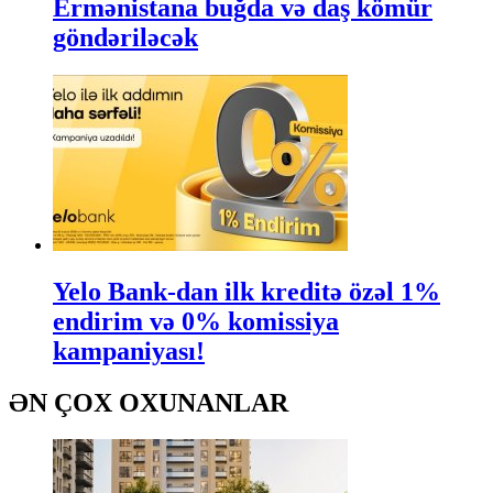
Ermənistana buğda və daş kömür
göndəriləcək
Yelo Bank-dan ilk kreditə özəl 1%
endirim və 0% komissiya
kampaniyası!
ƏN ÇOX OXUNANLAR