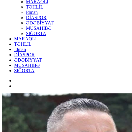
MARAQLI
TƏHLİL
İdman
DİASPOR
ƏDƏBİYYAT
MÜSAHİBƏ
SIĞORTA
MARAQLI
TƏHLİL
İdman
DİASPOR
ƏDƏBİYYAT
MÜSAHİBƏ
SIĞORTA