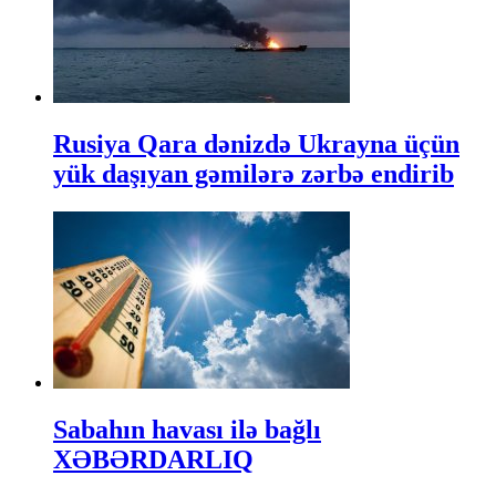
Rusiya Qara dənizdə Ukrayna üçün
yük daşıyan gəmilərə zərbə endirib
Sabahın havası ilə bağlı
XƏBƏRDARLIQ