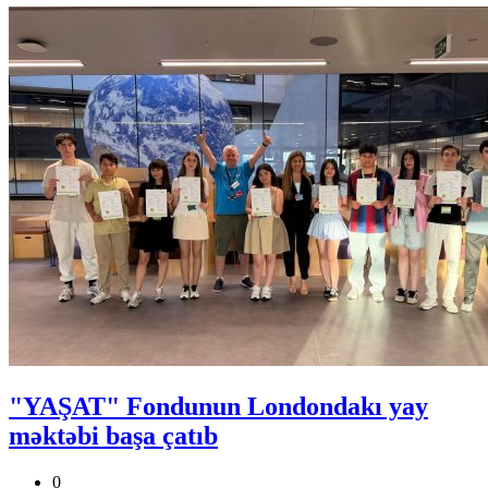
"YAŞAT" Fondunun Londondakı yay
məktəbi başa çatıb
0