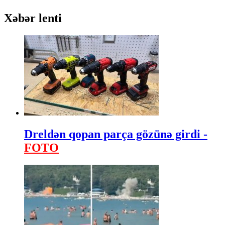
Xəbər lenti
Dreldən qopan parça gözünə girdi -
FOTO