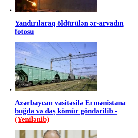
Yandırılaraq öldürülən ər-arvadın
fotosu
Azərbaycan vasitəsilə Ermənistana
buğda və daş kömür göndərilib -
(Yenilənib)