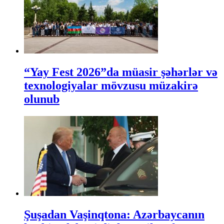
“Yay Fest 2026”da müasir şəhərlər və
texnologiyalar mövzusu müzakirə
olunub
Şuşadan Vaşinqtona: Azərbaycanın