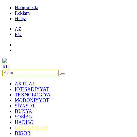
Haqqımızda
Reklam
Əlaqə
AZ
RU
RU
AKTUAL
İQTİSADİYYAT
TEXNOLOGİYA
MƏDƏNİYYƏT
SİYASƏT
DÜNYA
SOSİAL
HADİSƏ
PEŞƏ ETİKASI
DİGƏR