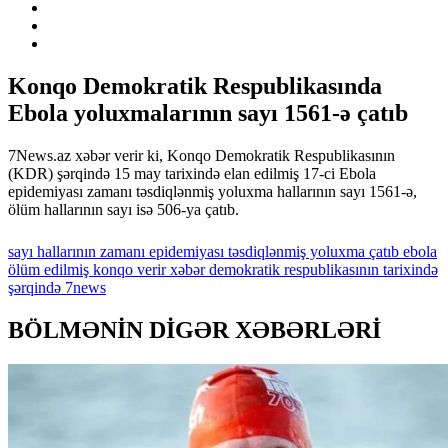
Konqo Demokratik Respublikasında
Ebola yoluxmalarının sayı 1561-ə çatıb
7News.az xəbər verir ki, Konqo Demokratik Respublikasının
(KDR) şərqində 15 may tarixində elan edilmiş 17-ci Ebola
epidemiyası zamanı təsdiqlənmiş yoluxma hallarının sayı 1561-ə,
ölüm hallarının sayı isə 506-ya çatıb.
sayı
hallarının
zamanı
epidemiyası
təsdiqlənmiş
yoluxma
çatıb
ebola
ölüm
edilmiş
konqo
verir
xəbər
demokratik
respublikasının
tarixində
şərqində
7news
BÖLMƏNİN DİGƏR XƏBƏRLƏRİ