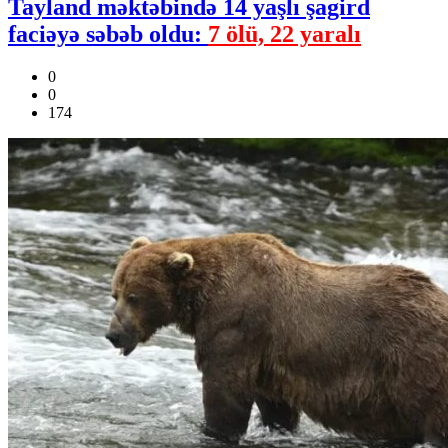
Tayland məktəbində 14 yaşlı şagird
faciəyə səbəb oldu:
7 ölü, 22 yaralı
0
0
174