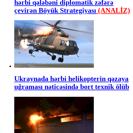
hərbi qələbəni diplomatik zəfərə
çevirən Böyük Strategiyası
(ANALİZ)
Ukraynada hərbi helikopterin qəzaya
uğraması nəticəsində bort texnik ölüb