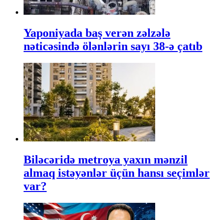
Yaponiyada baş verən zəlzələ
nəticəsində ölənlərin sayı 38-ə çatıb
Biləcəridə metroya yaxın mənzil
almaq istəyənlər üçün hansı seçimlər
var?