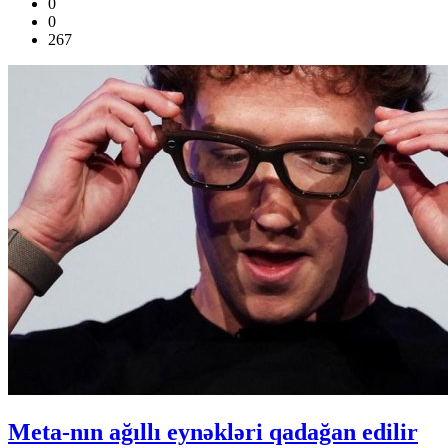
0
0
267
Meta-nın ağıllı eynəkləri qadağan edilir