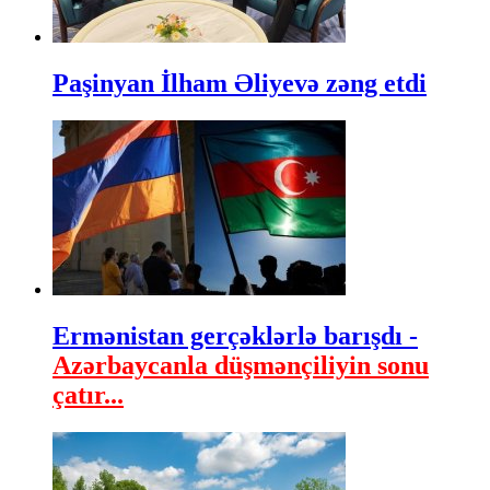
Paşinyan İlham Əliyevə zəng etdi
Ermənistan gerçəklərlə barışdı -
Azərbaycanla düşmənçiliyin sonu
çatır...