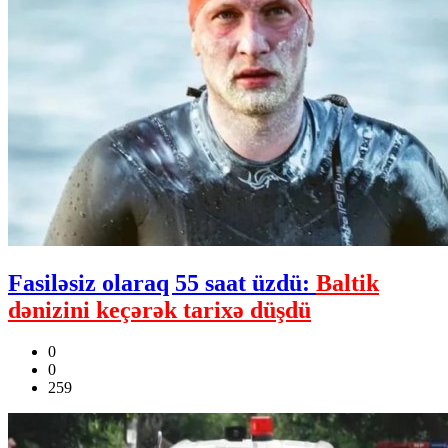
Fasiləsiz olaraq 55 saat üzdü:
Baltik
dənizini keçərək tarixə düşdü
0
0
259