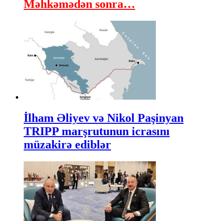
Məhkəmədən sonra…
İlham Əliyev və Nikol Paşinyan
TRIPP marşrutunun icrasını
müzakirə ediblər