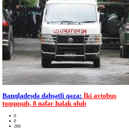
Banqladeşdə dəhşətli qəza:
İki avtobus
toqquşub, 8 nəfər həlak olub
0
0
266