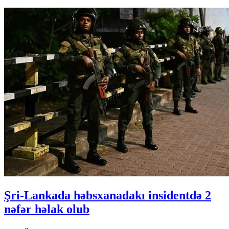
Şri-Lankada həbsxanadakı insidentdə 2
nəfər həlak olub