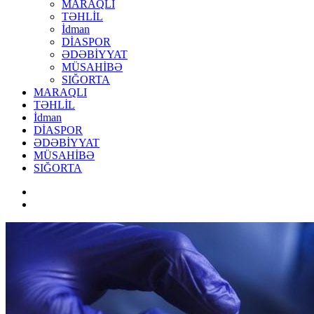
MARAQLI
TƏHLİL
İdman
DİASPOR
ƏDƏBİYYAT
MÜSAHİBƏ
SIĞORTA
MARAQLI
TƏHLİL
İdman
DİASPOR
ƏDƏBİYYAT
MÜSAHİBƏ
SIĞORTA