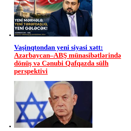
Vaşinqtondan yeni siyasi xətt:
Azərbaycan–ABŞ münasibətlərində
dönüş və Cənubi Qafqazda sülh
perspektivi