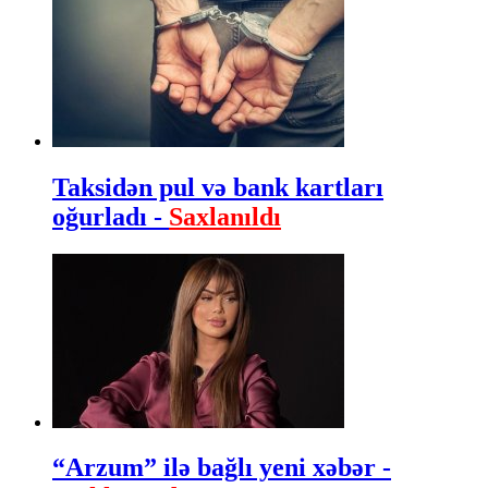
Taksidən pul və bank kartları
oğurladı -
Saxlanıldı
“Arzum” ilə bağlı yeni xəbər -