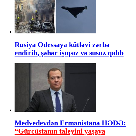
Rusiya Odessaya kütləvi zərbə
endirib, şəhər işıqsız və susuz qalıb
Medvedevdən Ermənistana HƏDƏ:
“Gürcüstanın taleyini yaşaya