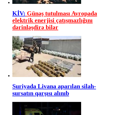
KİV:
Günəş tutulması Avropada
elektrik enerjisi çatışmazlığını
dərinləşdirə bilər
Suriyada Livana aparılan silah-
sursatın qarşısı alınıb