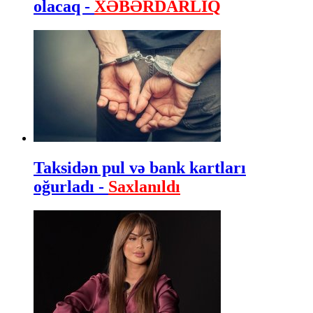
olacaq -
XƏBƏRDARLIQ
Taksidən pul və bank kartları
oğurladı -
Saxlanıldı