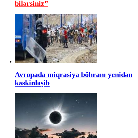
bilərsiniz”
Avropada miqrasiya böhranı yenidən
kəskinləşib