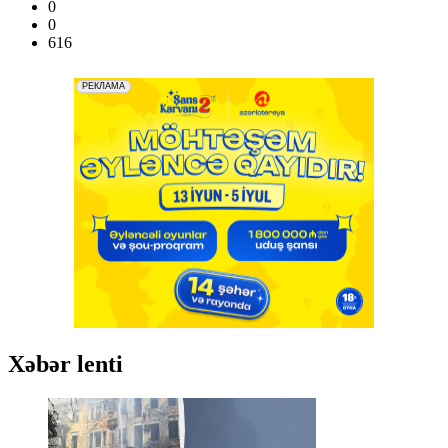
0
0
616
Xəbər lenti