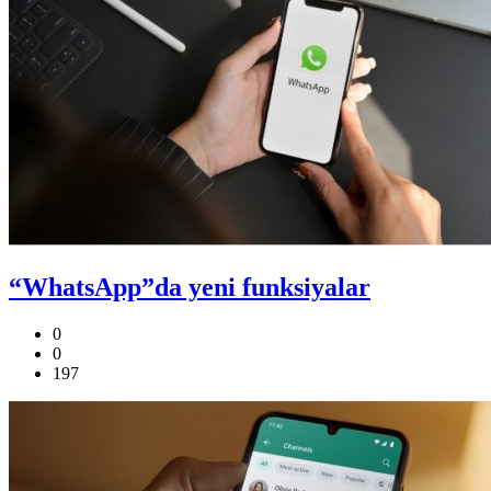
“WhatsApp”da yeni funksiyalar
0
0
197