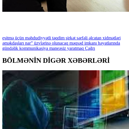
eşitmə
üçün
məhdudiyyətli
təqdim
şirkət
sərfəli
əlçatan
xidmətləri
əməkdaşları
nar”
üzvlərinə
olunacaq
məqsəd
imkanı
həyatlarında
gündəlik
kommunikasiya
maneəsiz
yaratmaq
Çağrı
BÖLMƏNİN DİGƏR XƏBƏRLƏRİ