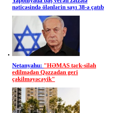
Yaponiyada baş verən zəlzələ
nəticəsində ölənlərin sayı 38-ə çatıb
Netanyahu:
"HƏMAS tərk-silah
edilmədən Qəzzadan geri
çəkilməyəcəyik"