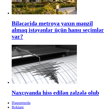
Biləcəridə metroya yaxın mənzil
almaq istəyənlər üçün hansı seçimlər
var?
Naxçıvanda hiss edilən zəlzələ olub
Haqqımızda
Reklam