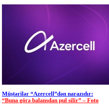
Müştərilər “Azercell”dən narazıdır:
“Buna görə balansdan pul silir” – Foto