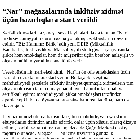
“Nar” mağazalarında inklüziv xidmət
üçün hazırlıqlara start verildi
Sərfəli xidmətləri ilə yanaşı, sosial layihələri ilə də tanınan "Nar”
inklüziv cəmiyyətin qurulmasına yönəlmiş təşəbbüslərini davam
etdirir. "Biz Hamımız Birik” adlı yeni DEIB (Müxtəliflik,
Bərabərlik, İnklüzivlik və Mənsubiyyət) strategiyası çərçivəsində
şirkət həm əməkdaşlar, həm də müştərilər üçün bərabər, anlayışlı və
əlçatan mühitin yaradılmasına töhfə verir.
Təşəbbüsün ilk mərhələsi kimi, "Nar”ın ön ofis əməkdaşları üçün
işarə dili üzrə təlimlərə start verilir. Bu təşəbbüs eşitmə
məhdudiyyətli şəxslərlə effektiv ünsiyyət qurmaqla xidmətlərin tam
əlçatan olmasını təmin etməyi hədəfləyir. Təlimlər təcrübəli və
sertifikatlı eşitmə məhdudiyyətli şirkət əməkdaşları tərəfindən
aparılacaq ki, bu da öyrənmə prosesinə həm real təcrübə, həm də
dəyər qatır.
Layihənin növbəti mərhələsində eşitmə məhdudiyyətli şəxslərin
ehtiyaclarını dərindən analiz edərək, onlar üçün xüsusi olaraq dizayn
edilmiş sərfəli və rahat məhsullar, eləcə də Çağrı Mərkəzi dəstəyi
təqdim olunacaq. Məqsəd — bu icma üzvlərinə gündəlik
həyatlarında maneəsiz kommunikasiya imkanı yaratmaq və onların