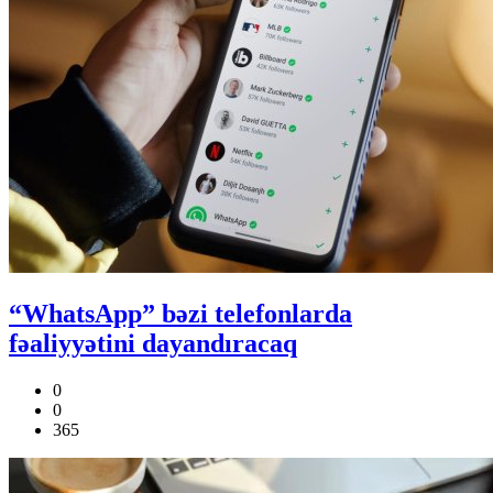
“WhatsApp” bəzi telefonlarda
fəaliyyətini dayandıracaq
0
0
365