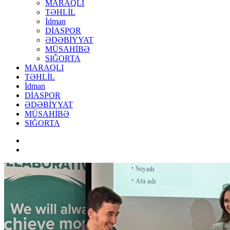
MARAQLI
TƏHLİL
İdman
DİASPOR
ƏDƏBİYYAT
MÜSAHİBƏ
SIĞORTA
MARAQLI
TƏHLİL
İdman
DİASPOR
ƏDƏBİYYAT
MÜSAHİBƏ
SIĞORTA