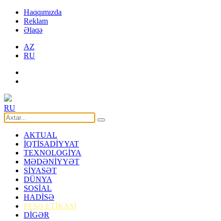
Haqqımızda
Reklam
Əlaqə
AZ
RU
RU
AKTUAL
İQTİSADİYYAT
TEXNOLOGİYA
MƏDƏNİYYƏT
SİYASƏT
DÜNYA
SOSİAL
HADİSƏ
PEŞƏ ETİKASI
DİGƏR