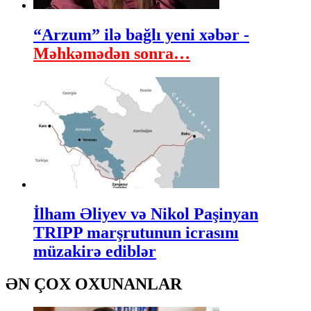
“Arzum” ilə bağlı yeni xəbər -
Məhkəmədən sonra…
İlham Əliyev və Nikol Paşinyan
TRIPP marşrutunun icrasını
müzakirə ediblər
ƏN ÇOX OXUNANLAR