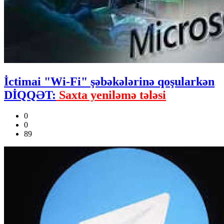
İctimai "Wi-Fi" şəbəkələrinə qoşularkən
DİQQƏT:
Saxta yeniləmə tələsi
0
0
89