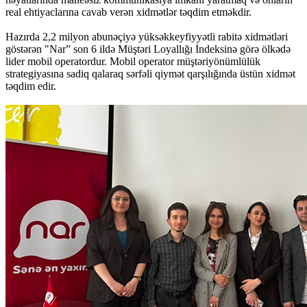
real ehtiyaclarına cavab verən xidmətlər təqdim etməkdir.
Hazırda 2,2 milyon abunəçiyə yüksəkkeyfiyyətli rabitə xidmətləri
göstərən "Nar” son 6 ildə Müştəri Loyallığı İndeksinə görə ölkədə
lider mobil operatordur. Mobil operator müştəriyönümlülük
strategiyasına sadiq qalaraq sərfəli qiymət qarşılığında üstün xidmət
təqdim edir.