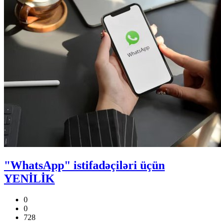
"WhatsApp" istifadəçiləri üçün
YENİLİK
0
0
728