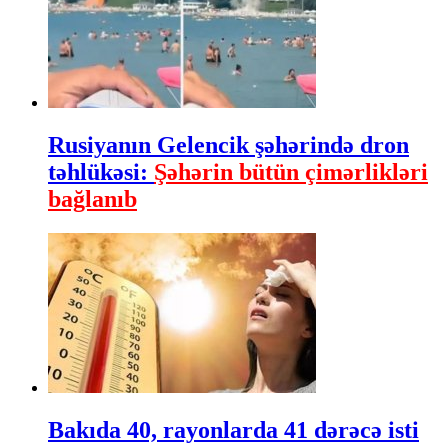
Rusiyanın Gelencik şəhərində dron
təhlükəsi:
Şəhərin bütün çimərlikləri
bağlanıb
Bakıda 40, rayonlarda 41 dərəcə isti