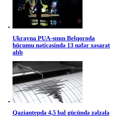
Ukrayna PUA-sının Belqoroda
hücumu nəticəsində 13 nəfər xəsarət
alıb
Qaziantepdə 4,5 bal gücündə zəlzələ