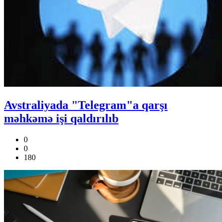
Avstraliyada "Telegram"a qarşı
məhkəmə işi qaldırılıb
0
0
180