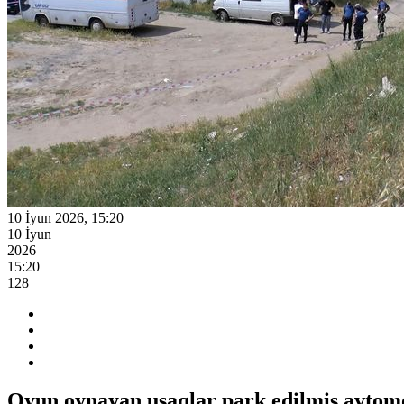
10 İyun 2026, 15:20
10 İyun
2026
15:20
128
Oyun oynayan uşaqlar park edilmiş avtomo