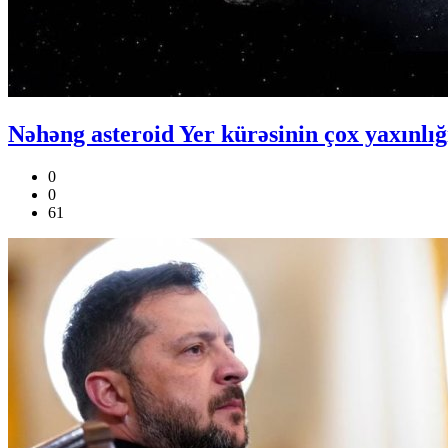
Nəhəng asteroid Yer kürəsinin çox yaxınlı
0
0
61