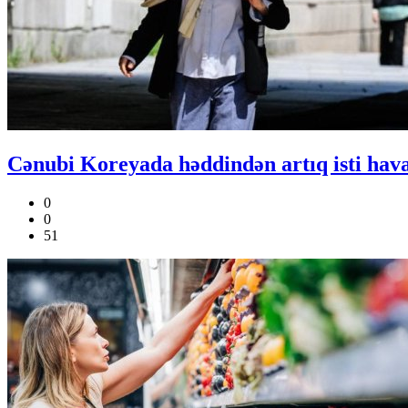
Cənubi Koreyada həddindən artıq isti hava 
0
0
51