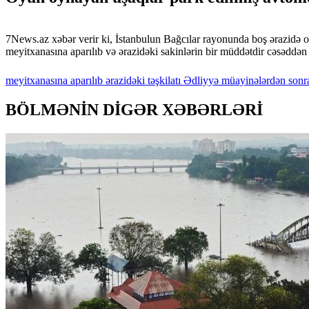
7News.az xəbər verir ki, İstanbulun Bağcılar rayonunda boş ərazidə o
meyitxanasına aparılıb və ərazidəki sakinlərin bir müddətdir cəsəddə
meyitxanasına
aparılıb
ərazidəki
təşkilatı
Ədliyyə
müayinələrdən
sonr
BÖLMƏNİN DİGƏR XƏBƏRLƏRİ