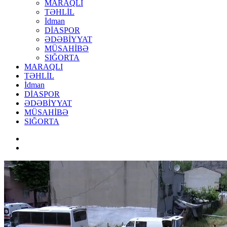
MARAQLI
TƏHLİL
İdman
DİASPOR
ƏDƏBİYYAT
MÜSAHİBƏ
SIĞORTA
MARAQLI
TƏHLİL
İdman
DİASPOR
ƏDƏBİYYAT
MÜSAHİBƏ
SIĞORTA