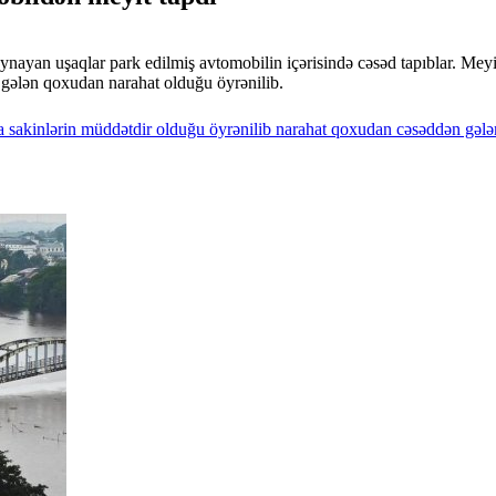
ynayan uşaqlar park edilmiş avtomobilin içərisində cəsəd tapıblar. Mey
n gələn qoxudan narahat olduğu öyrənilib.
a
sakinlərin
müddətdir
olduğu
öyrənilib
narahat
qoxudan
cəsəddən
gələ