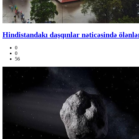
Hindistandakı daşqınlar nəticəsində ölənlər
0
0
56