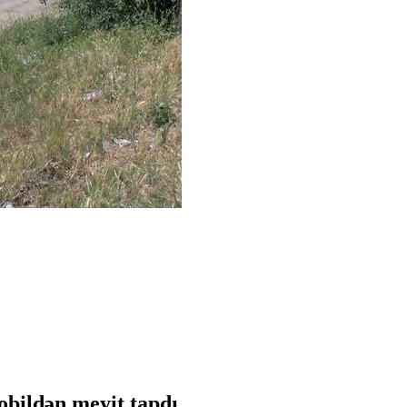
bildən meyit tapdı