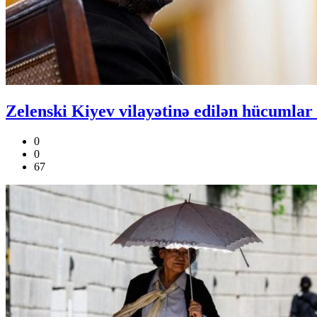
Zelenski Kiyev vilayətinə edilən hücumlar n
0
0
67