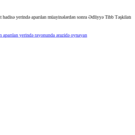
it hadisə yerində aparılan müayinələrdən sonra Ədliyyə Tibb Təşkilatı
n
aparılan
yerində
rayonunda
ərazidə
oynayan