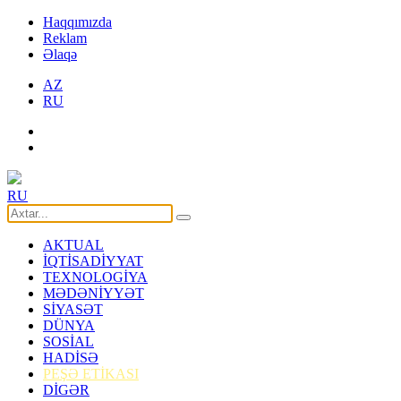
Haqqımızda
Reklam
Əlaqə
AZ
RU
RU
AKTUAL
İQTİSADİYYAT
TEXNOLOGİYA
MƏDƏNİYYƏT
SİYASƏT
DÜNYA
SOSİAL
HADİSƏ
PEŞƏ ETİKASI
DİGƏR