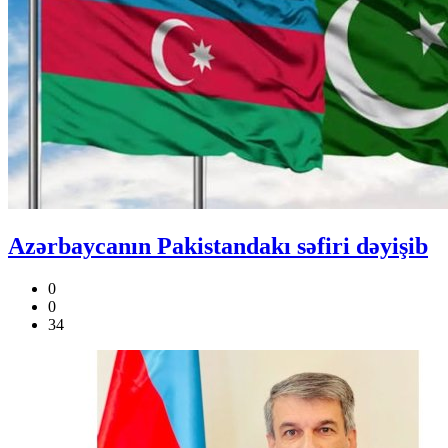
Azərbaycanın Pakistandakı səfiri dəyişib
0
0
34