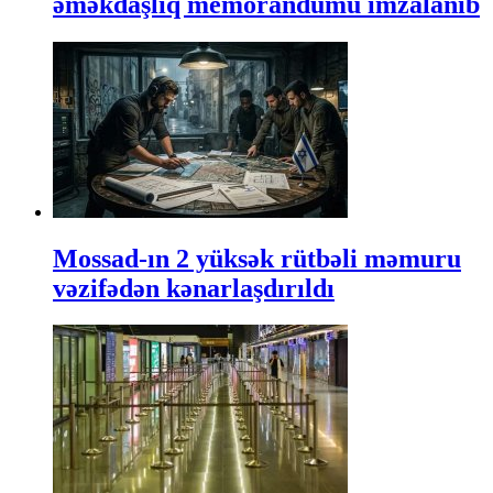
əməkdaşlıq memorandumu imzalanıb
Mossad-ın 2 yüksək rütbəli məmuru
vəzifədən kənarlaşdırıldı