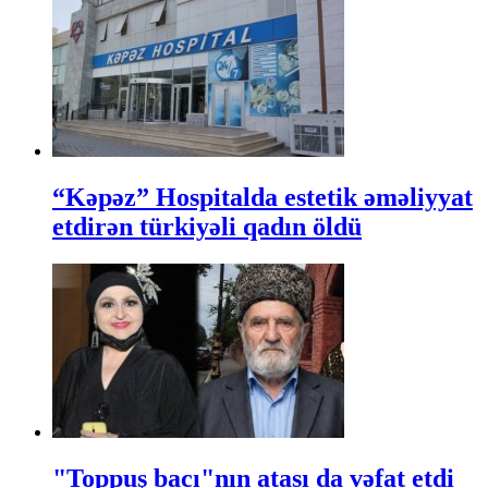
“Kəpəz” Hospitalda estetik əməliyyat
etdirən türkiyəli qadın öldü
"Toppuş bacı"nın atası da vəfat etdi