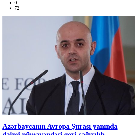
0
72
Azərbaycanın Avropa Şurası yanında
daimi nümayəndəsi geri çağırılıb