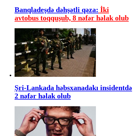
Banqladeşdə dəhşətli qəza:
İki
avtobus toqquşub, 8 nəfər həlak olub
Şri-Lankada həbsxanadakı insidentdə
2 nəfər həlak olub