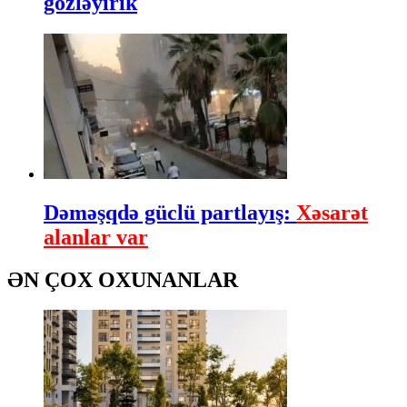
gözləyirik
Dəməşqdə güclü partlayış:
Xəsarət
alanlar var
ƏN ÇOX OXUNANLAR