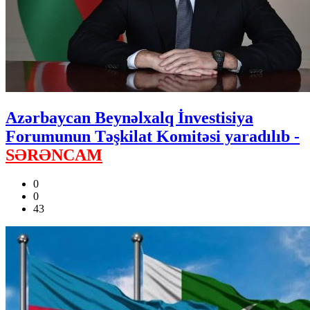
Azərbaycan Beynəlxalq İnvestisiya
Forumunun Təşkilat Komitəsi yaradılıb -
SƏRƏNCAM
0
0
43