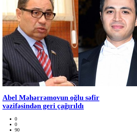
Abel Məhərrəmovun oğlu səfir
vəzifəsindən geri çağırıldı
0
0
90