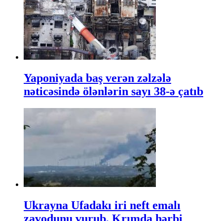
Yaponiyada baş verən zəlzələ
nəticəsində ölənlərin sayı 38-ə çatıb
Ukrayna Ufadakı iri neft emalı
zavodunu vurub, Krımda hərbi