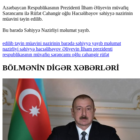
Azərbaycan Respublikasının Prezidenti İlham Əliyevin müvafiq
Sərəncamı ilə Rüfət Cahangir oğlu Hacıəlibəyov səhiyyə nazirinin
müavini təyin edilib.
Bu barədə Səhiyyə Nazirliyi məlumat yayıb.
edilib
təyin
müavini
nazirinin
barədə
səhiyyə
yayıb
məlumat
nazirliyi
səhiyyə
hacıəlibəyov
Əliyevin
İlham
prezidenti
respublikasının
müvafiq
sərəncamı
oğlu
cahangir
rüfət
BÖLMƏNİN DİGƏR XƏBƏRLƏRİ