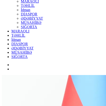
MARAQLI
TƏHLİL
İdman
DİASPOR
ƏDƏBİYYAT
MÜSAHİBƏ
SIĞORTA
MARAQLI
TƏHLİL
İdman
DİASPOR
ƏDƏBİYYAT
MÜSAHİBƏ
SIĞORTA