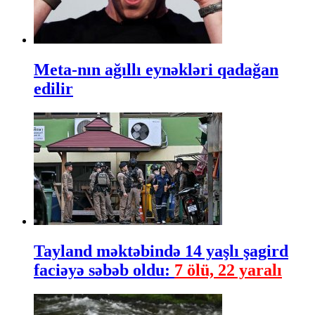
Meta-nın ağıllı eynəkləri qadağan
edilir
Tayland məktəbində 14 yaşlı şagird
faciəyə səbəb oldu:
7 ölü, 22 yaralı