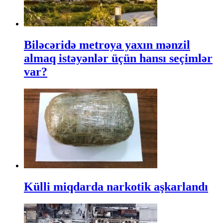
Biləcəridə metroya yaxın mənzil
almaq istəyənlər üçün hansı seçimlər
var?
Külli miqdarda narkotik aşkarlandı