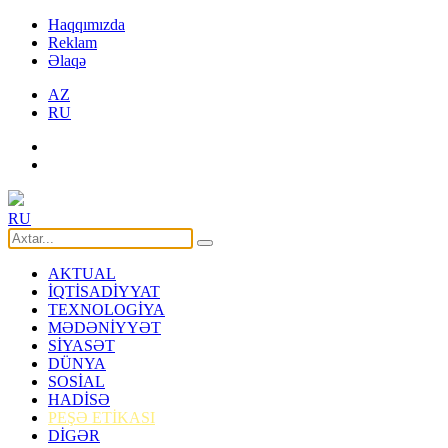
Haqqımızda
Reklam
Əlaqə
AZ
RU
RU
AKTUAL
İQTİSADİYYAT
TEXNOLOGİYA
MƏDƏNİYYƏT
SİYASƏT
DÜNYA
SOSİAL
HADİSƏ
PEŞƏ ETİKASI
DİGƏR