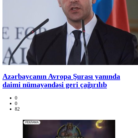
Azərbaycanın Avropa Şurası yanında
daimi nümayəndəsi geri çağırılıb
0
0
82