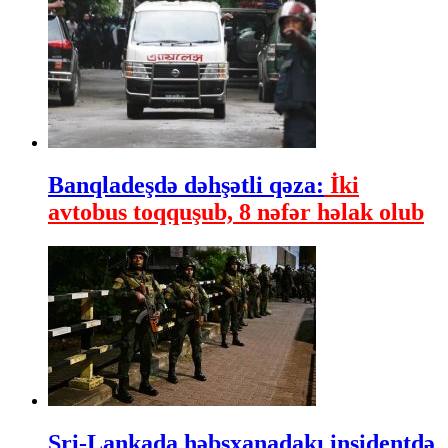
Banqladeşdə dəhşətli qəza:
İki
avtobus toqquşub, 8 nəfər həlak olub
Şri-Lankada həbsxanadakı insidentdə