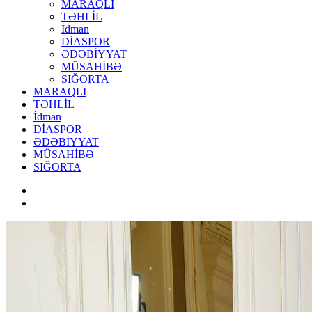
MARAQLI
TƏHLİL
İdman
DİASPOR
ƏDƏBİYYAT
MÜSAHİBƏ
SIĞORTA
MARAQLI
TƏHLİL
İdman
DİASPOR
ƏDƏBİYYAT
MÜSAHİBƏ
SIĞORTA