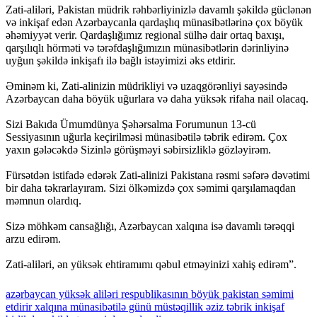
Zati-aliləri, Pakistan müdrik rəhbərliyinizlə davamlı şəkildə güclənən
və inkişaf edən Azərbaycanla qardaşlıq münasibətlərinə çox böyük
əhəmiyyət verir. Qardaşlığımız regional sülhə dair ortaq baxışı,
qarşılıqlı hörməti və tərəfdaşlığımızın münasibətlərin dərinliyinə
uyğun şəkildə inkişafı ilə bağlı istəyimizi əks etdirir.
Əminəm ki, Zati-alinizin müdrikliyi və uzaqgörənliyi sayəsində
Azərbaycan daha böyük uğurlara və daha yüksək rifaha nail olacaq.
Sizi Bakıda Ümumdünya Şəhərsalma Forumunun 13-cü
Sessiyasının uğurla keçirilməsi münasibətilə təbrik edirəm. Çox
yaxın gələcəkdə Sizinlə görüşməyi səbirsizliklə gözləyirəm.
Fürsətdən istifadə edərək Zati-alinizi Pakistana rəsmi səfərə dəvətimi
bir daha təkrarlayıram. Sizi ölkəmizdə çox səmimi qarşılamaqdan
məmnun olardıq.
Sizə möhkəm cansağlığı, Azərbaycan xalqına isə davamlı tərəqqi
arzu edirəm.
Zati-aliləri, ən yüksək ehtiramımı qəbul etməyinizi xahiş edirəm”.
azərbaycan
yüksək
aliləri
respublikasının
böyük
pakistan
səmimi
etdirir
xalqına
münasibətilə
günü
müstəqillik
əziz
təbrik
inkişaf