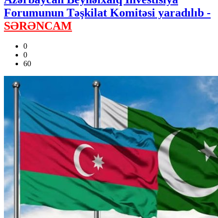
Forumunun Təşkilat Komitəsi yaradılıb -
SƏRƏNCAM
0
0
60