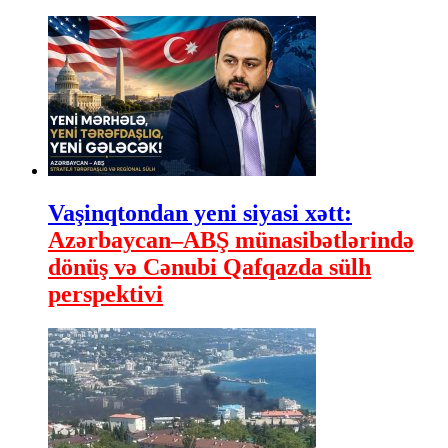
Vaşinqtondan yeni siyasi xətt:
Azərbaycan–ABŞ münasibətlərində
dönüş və Cənubi Qafqazda sülh
perspektivi