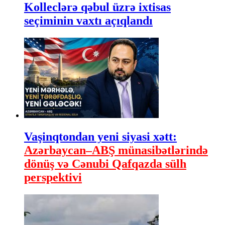
Kolleclərə qəbul üzrə ixtisas
seçiminin vaxtı açıqlandı
Vaşinqtondan yeni siyasi xətt:
Azərbaycan–ABŞ münasibətlərində
dönüş və Cənubi Qafqazda sülh
perspektivi