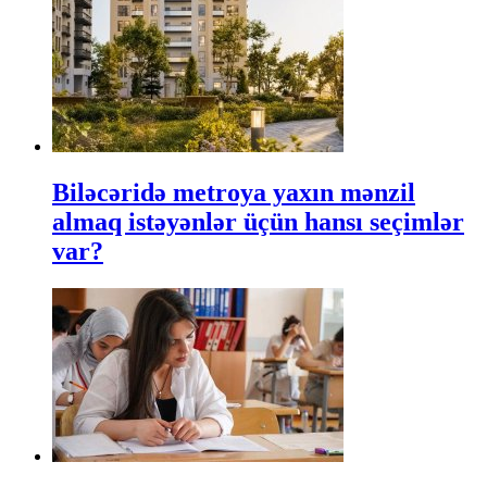
Biləcəridə metroya yaxın mənzil
almaq istəyənlər üçün hansı seçimlər
var?