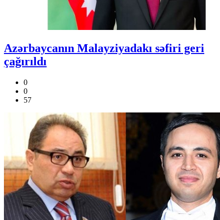
Azərbaycanın Malayziyadakı səfiri geri
çağırıldı
0
0
57