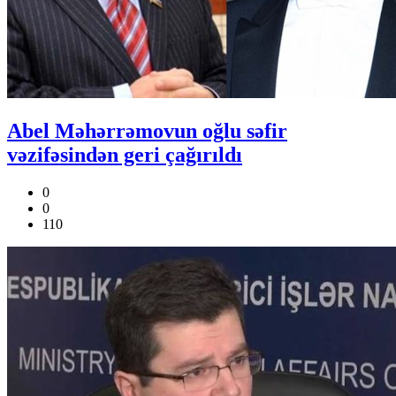
Abel Məhərrəmovun oğlu səfir
vəzifəsindən geri çağırıldı
0
0
110