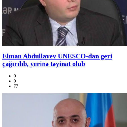
Elman Abdullayev UNESCO-dan geri
çağırılıb, yerinə təyinat olub
0
0
77