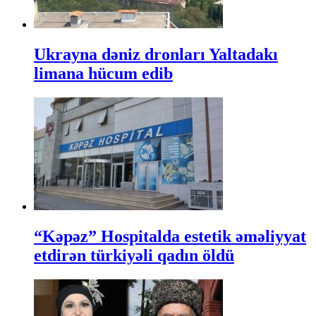
Ukrayna dəniz dronları Yaltadakı
limana hücum edib
“Kəpəz” Hospitalda estetik əməliyyat
etdirən türkiyəli qadın öldü