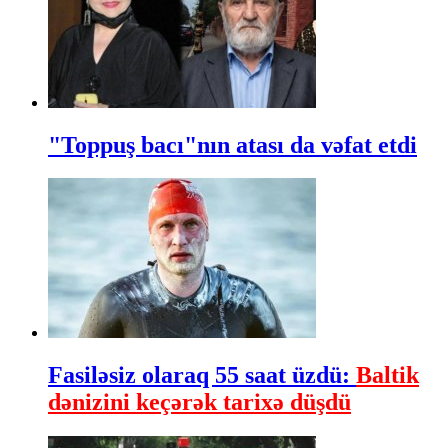
"Toppuş bacı"nın atası da vəfat etdi
Fasiləsiz olaraq 55 saat üzdü:
Baltik
dənizini keçərək tarixə düşdü