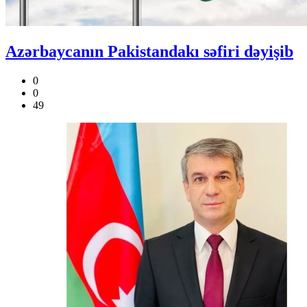
Azərbaycanın Pakistandakı səfiri dəyişib
0
0
49