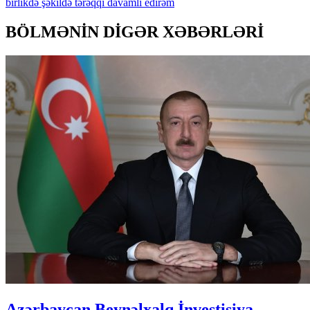
birlikdə
şəkildə
tərəqqi
davamlı
edirəm
BÖLMƏNİN DİGƏR XƏBƏRLƏRİ
Azərbaycan Beynəlxalq İnvestisiya