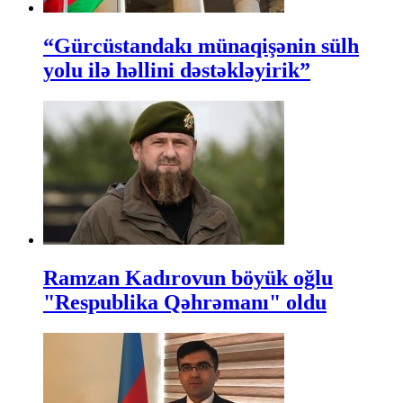
“Gürcüstandakı münaqişənin sülh
yolu ilə həllini dəstəkləyirik”
Ramzan Kadırovun böyük oğlu
"Respublika Qəhrəmanı" oldu