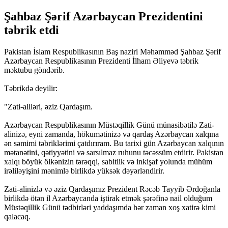
Şahbaz Şərif Azərbaycan Prezidentini
təbrik etdi
Pakistan İslam Respublikasının Baş naziri Məhəmməd Şahbaz Şərif
Azərbaycan Respublikasının Prezidenti İlham Əliyevə təbrik
məktubu göndərib.
Təbrikdə deyilir:
"Zati-aliləri, əziz Qardaşım.
Azərbaycan Respublikasının Müstəqillik Günü münasibətilə Zati-
alinizə, eyni zamanda, hökumətinizə və qardaş Azərbaycan xalqına
ən səmimi təbriklərimi çatdırıram. Bu tarixi gün Azərbaycan xalqının
mətanətini, qətiyyətini və sarsılmaz ruhunu təcəssüm etdirir. Pakistan
xalqı böyük ölkənizin tərəqqi, sabitlik və inkişaf yolunda mühüm
irəliləyişini mənimlə birlikdə yüksək dəyərləndirir.
Zati-alinizlə və əziz Qardaşımız Prezident Rəcəb Tayyib Ərdoğanla
birlikdə ötən il Azərbaycanda iştirak etmək şərəfinə nail olduğum
Müstəqillik Günü tədbirləri yaddaşımda hər zaman xoş xatirə kimi
qalacaq.