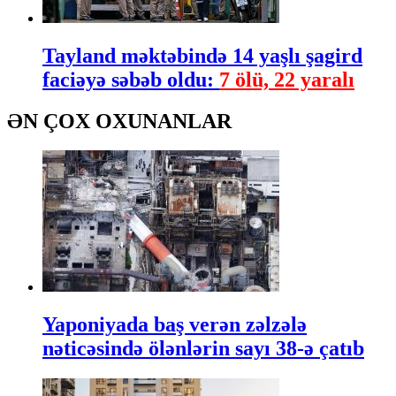
Tayland məktəbində 14 yaşlı şagird
faciəyə səbəb oldu:
7 ölü, 22 yaralı
ƏN ÇOX OXUNANLAR
Yaponiyada baş verən zəlzələ
nəticəsində ölənlərin sayı 38-ə çatıb