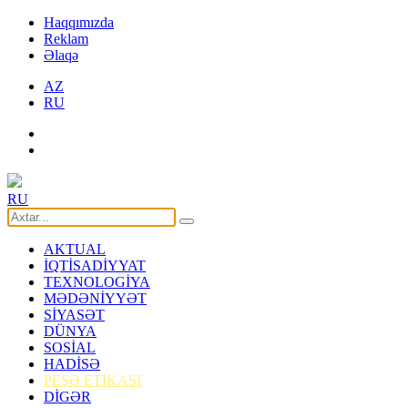
Haqqımızda
Reklam
Əlaqə
AZ
RU
RU
AKTUAL
İQTİSADİYYAT
TEXNOLOGİYA
MƏDƏNİYYƏT
SİYASƏT
DÜNYA
SOSİAL
HADİSƏ
PEŞƏ ETİKASI
DİGƏR