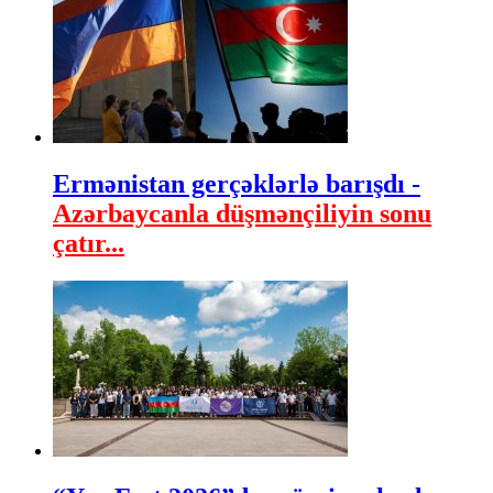
Ermənistan gerçəklərlə barışdı -
Azərbaycanla düşmənçiliyin sonu
çatır...