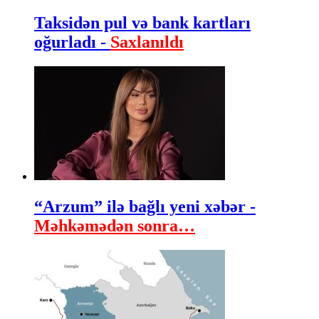
Taksidən pul və bank kartları
oğurladı -
Saxlanıldı
“Arzum” ilə bağlı yeni xəbər -
Məhkəmədən sonra…