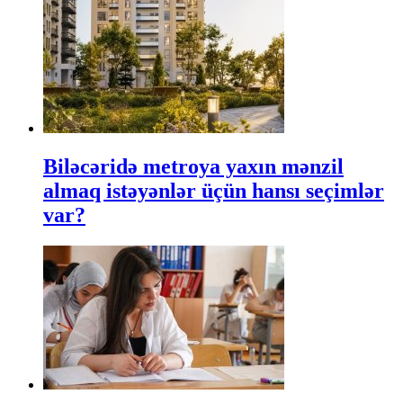
Biləcəridə metroya yaxın mənzil
almaq istəyənlər üçün hansı seçimlər
var?