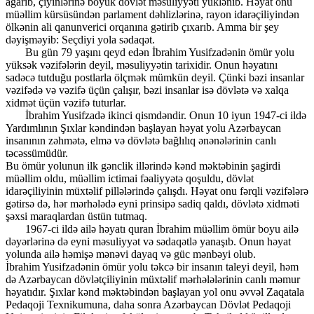
ağarıb, çiyinlərinə böyük dövlət məsuliyyəti yüklənib. Həyat onu
müəllim kürsüsündən parlament dəhlizlərinə, rayon idarəçiliyindən
ölkənin ali qanunverici orqanına gətirib çıxarıb. Amma bir şey
dəyişməyib: Seçdiyi yola sədaqət.
Bu gün 79 yaşını qeyd edən İbrahim Yusifzadənin ömür yolu
yüksək vəzifələrin deyil, məsuliyyətin tarixidir. Onun həyatını
sadəcə tutduğu postlarla ölçmək mümkün deyil. Çünki bəzi insanlar
vəzifədə və vəzifə üçün çalışır, bəzi insanlar isə dövlətə və xalqa
xidmət üçün vəzifə tuturlar.
İbrahim Yusifzadə ikinci qismdəndir. Onun 10 iyun 1947-ci ildə
Yardımlının Şıxlar kəndindən başlayan həyat yolu Azərbaycan
insanının zəhmətə, elmə və dövlətə bağlılıq ənənələrinin canlı
təcəssümüdür.
Bu ömür yolunun ilk gənclik illərində kənd məktəbinin şagirdi
müəllim oldu, müəllim ictimai fəaliyyətə qoşuldu, dövlət
idarəçiliyinin müxtəlif pillələrində çalışdı. Həyat onu fərqli vəzifələrə
gətirsə də, hər mərhələdə eyni prinsipə sadiq qaldı, dövlətə xidməti
şəxsi maraqlardan üstün tutmaq.
1967-ci ildə ailə həyatı quran İbrahim müəllim ömür boyu ailə
dəyərlərinə də eyni məsuliyyət və sədaqətlə yanaşıb. Onun həyat
yolunda ailə həmişə mənəvi dayaq və güc mənbəyi olub.
İbrahim Yusifzadənin ömür yolu təkcə bir insanın taleyi deyil, həm
də Azərbaycan dövlətçiliyinin müxtəlif mərhələlərinin canlı məmur
həyatıdır. Şıxlar kənd məktəbindən başlayan yol onu əvvəl Zaqatala
Pedaqoji Texnikumuna, daha sonra Azərbaycan Dövlət Pedaqoji