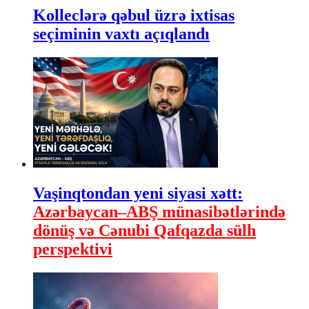
Kolleclərə qəbul üzrə ixtisas
seçiminin vaxtı açıqlandı
Vaşinqtondan yeni siyasi xətt:
Azərbaycan–ABŞ münasibətlərində
dönüş və Cənubi Qafqazda sülh
perspektivi