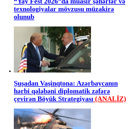
“Yay Fest 2026”da müasir şəhərlər və
texnologiyalar mövzusu müzakirə
olunub
Şuşadan Vaşinqtona: Azərbaycanın
hərbi qələbəni diplomatik zəfərə
çevirən Böyük Strategiyası
(ANALİZ)