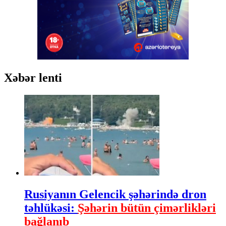
Xəbər lenti
Rusiyanın Gelencik şəhərində dron
təhlükəsi:
Şəhərin bütün çimərlikləri
bağlanıb