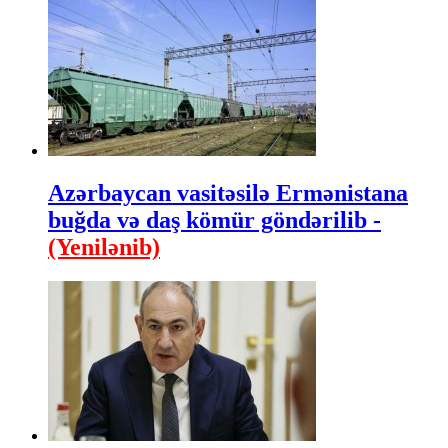
Azərbaycan vasitəsilə Ermənistana
buğda və daş kömür göndərilib -
(Yenilənib)