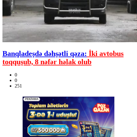
Banqladeşdə dəhşətli qəza:
İki avtobus
toqquşub, 8 nəfər həlak olub
0
0
251