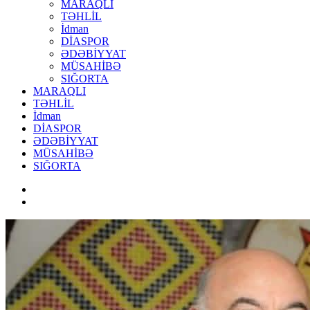
MARAQLI
TƏHLİL
İdman
DİASPOR
ƏDƏBİYYAT
MÜSAHİBƏ
SIĞORTA
MARAQLI
TƏHLİL
İdman
DİASPOR
ƏDƏBİYYAT
MÜSAHİBƏ
SIĞORTA