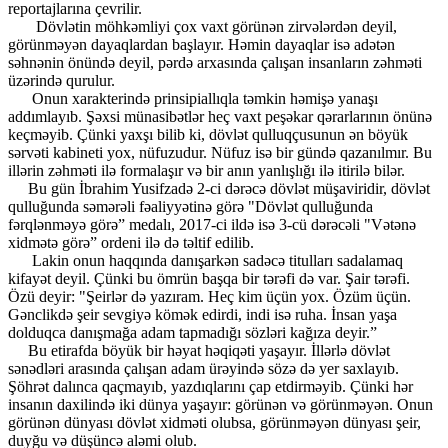
reportajlarına çevrilir.
Dövlətin möhkəmliyi çox vaxt görünən zirvələrdən deyil,
görünməyən dayaqlardan başlayır. Həmin dayaqlar isə adətən
səhnənin önündə deyil, pərdə arxasında çalışan insanların zəhməti
üzərində qurulur.
Onun xarakterində prinsipiallıqla təmkin həmişə yanaşı
addımlayıb. Şəxsi münasibətlər heç vaxt peşəkar qərarlarının önünə
keçməyib. Çünki yaxşı bilib ki, dövlət qulluqçusunun ən böyük
sərvəti kabineti yox, nüfuzudur. Nüfuz isə bir gündə qazanılmır. Bu
illərin zəhməti ilə formalaşır və bir anın yanlışlığı ilə itirilə bilər.
Bu gün İbrahim Yusifzadə 2-ci dərəcə dövlət müşaviridir, dövlət
qulluğunda səmərəli fəaliyyətinə görə "Dövlət qulluğunda
fərqlənməyə görə” medalı, 2017-ci ildə isə 3-cü dərəcəli "Vətənə
xidmətə görə” ordeni ilə də təltif edilib.
Lakin onun haqqında danışarkən sadəcə titulları sadalamaq
kifayət deyil. Çünki bu ömrün başqa bir tərəfi də var. Şair tərəfi.
Özü deyir: "Şeirlər də yazıram. Heç kim üçün yox. Özüm üçün.
Gənclikdə şeir sevgiyə kömək edirdi, indi isə ruha. İnsan yaşa
dolduqca danışmağa adam tapmadığı sözləri kağıza deyir.”
Bu etirafda böyük bir həyat həqiqəti yaşayır. İllərlə dövlət
sənədləri arasında çalışan adam ürəyində sözə də yer saxlayıb.
Şöhrət dalınca qaçmayıb, yazdıqlarını çap etdirməyib. Çünki hər
insanın daxilində iki dünya yaşayır: görünən və görünməyən. Onun
görünən dünyası dövlət xidməti olubsa, görünməyən dünyası şeir,
duyğu və düşüncə aləmi olub.