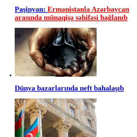
Paşinyan:
Ermənistanla Azərbaycan
arasında münaqişə səhifəsi bağlanıb
Dünya bazarlarında neft bahalaşıb