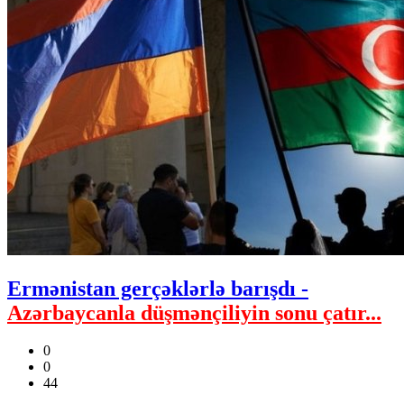
Ermənistan gerçəklərlə barışdı -
Azərbaycanla düşmənçiliyin sonu çatır...
0
0
44