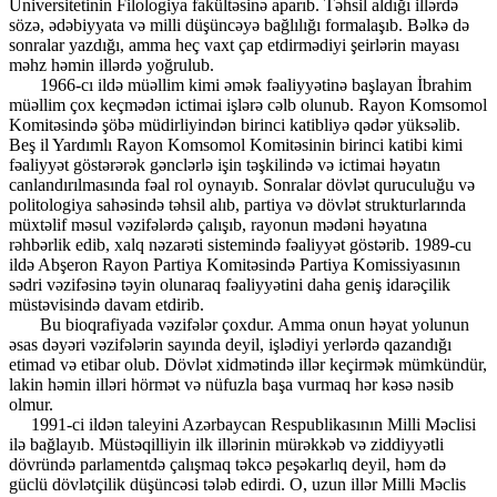
Universitetinin Filologiya fakültəsinə aparıb. Təhsil aldığı illərdə
sözə, ədəbiyyata və milli düşüncəyə bağlılığı formalaşıb. Bəlkə də
sonralar yazdığı, amma heç vaxt çap etdirmədiyi şeirlərin mayası
məhz həmin illərdə yoğrulub.
1966-cı ildə müəllim kimi əmək fəaliyyətinə başlayan İbrahim
müəllim çox keçmədən ictimai işlərə cəlb olunub. Rayon Komsomol
Komitəsində şöbə müdirliyindən birinci katibliyə qədər yüksəlib.
Beş il Yardımlı Rayon Komsomol Komitəsinin birinci katibi kimi
fəaliyyət göstərərək gənclərlə işin təşkilində və ictimai həyatın
canlandırılmasında fəal rol oynayıb. Sonralar dövlət quruculuğu və
politologiya sahəsində təhsil alıb, partiya və dövlət strukturlarında
müxtəlif məsul vəzifələrdə çalışıb, rayonun mədəni həyatına
rəhbərlik edib, xalq nəzarəti sistemində fəaliyyət göstərib. 1989-cu
ildə Abşeron Rayon Partiya Komitəsində Partiya Komissiyasının
sədri vəzifəsinə təyin olunaraq fəaliyyətini daha geniş idarəçilik
müstəvisində davam etdirib.
Bu bioqrafiyada vəzifələr çoxdur. Amma onun həyat yolunun
əsas dəyəri vəzifələrin sayında deyil, işlədiyi yerlərdə qazandığı
etimad və etibar olub. Dövlət xidmətində illər keçirmək mümkündür,
lakin həmin illəri hörmət və nüfuzla başa vurmaq hər kəsə nəsib
olmur.
1991-ci ildən taleyini Azərbaycan Respublikasının Milli Məclisi
ilə bağlayıb. Müstəqilliyin ilk illərinin mürəkkəb və ziddiyyətli
dövründə parlamentdə çalışmaq təkcə peşəkarlıq deyil, həm də
güclü dövlətçilik düşüncəsi tələb edirdi. O, uzun illər Milli Məclis