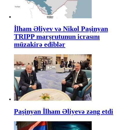
İlham Əliyev və Nikol Paşinyan
TRIPP marşrutunun icrasını
müzakirə ediblər
Paşinyan İlham Əliyevə zəng etdi