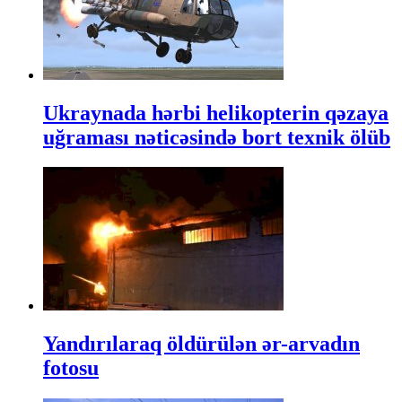
Ukraynada hərbi helikopterin qəzaya
uğraması nəticəsində bort texnik ölüb
Yandırılaraq öldürülən ər-arvadın
fotosu