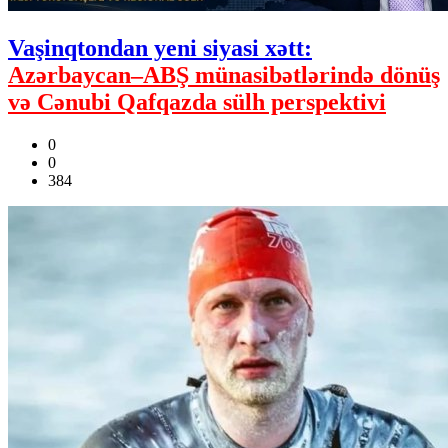
Vaşinqtondan yeni siyasi xətt:
Azərbaycan–ABŞ münasibətlərində dönüş
və Cənubi Qafqazda sülh perspektivi
0
0
384