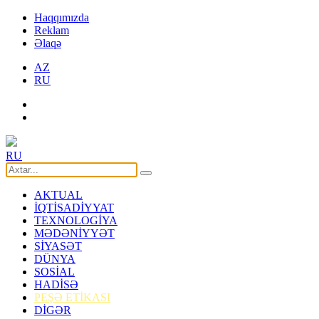
Haqqımızda
Reklam
Əlaqə
AZ
RU
RU
AKTUAL
İQTİSADİYYAT
TEXNOLOGİYA
MƏDƏNİYYƏT
SİYASƏT
DÜNYA
SOSİAL
HADİSƏ
PEŞƏ ETİKASI
DİGƏR