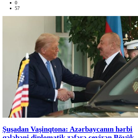
0
57
Şuşadan Vaşinqtona: Azərbaycanın hərbi
qələbəni diplomatik zəfərə çevirən Böyük