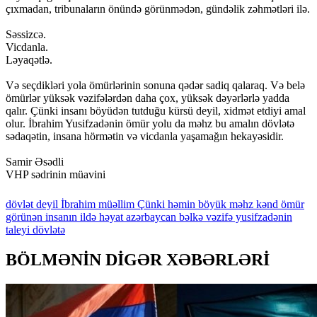
çıxmadan, tribunaların önündə görünmədən, gündəlik zəhmətləri ilə.
Səssizcə.
Vicdanla.
Ləyaqətlə.
Və seçdikləri yola ömürlərinin sonuna qədər sadiq qalaraq. Və belə
ömürlər yüksək vəzifələrdən daha çox, yüksək dəyərlərlə yadda
qalır. Çünki insanı böyüdən tutduğu kürsü deyil, xidmət etdiyi amal
olur. İbrahim Yusifzadənin ömür yolu da məhz bu amalın dövlətə
sədaqətin, insana hörmətin və vicdanla yaşamağın hekayəsidir.
Samir Əsədli
VHP sədrinin müavini
dövlət
deyil
İbrahim
müəllim
Çünki
həmin
böyük
məhz
kənd
ömür
görünən
insanın
ildə
həyat
azərbaycan
bəlkə
vəzifə
yusifzadənin
taleyi
dövlətə
BÖLMƏNİN DİGƏR XƏBƏRLƏRİ