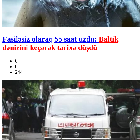
Fasiləsiz olaraq 55 saat üzdü:
Baltik
dənizini keçərək tarixə düşdü
0
0
244