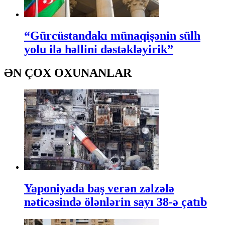
“Gürcüstandakı münaqişənin sülh
yolu ilə həllini dəstəkləyirik”
ƏN ÇOX OXUNANLAR
Yaponiyada baş verən zəlzələ
nəticəsində ölənlərin sayı 38-ə çatıb