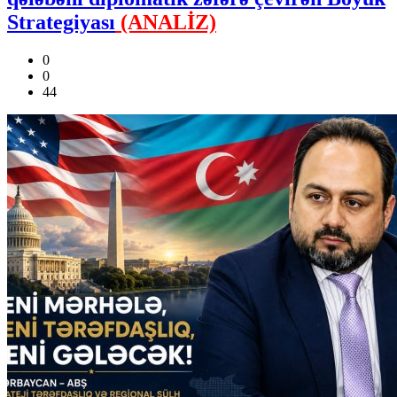
Strategiyası
(ANALİZ)
0
0
44