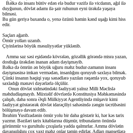
Bəlkə də insanı bütöv edən elə budur vəzifə ilə vicdanın, ağıl ilə
duyğunun, dövlət adamı ilə şair ruhunun eyni ürəkdə yaşaya
bilməsi.
Bu gün geriyə baxanda o, yenə özünü həmin kənd uşağı kimi hiss
edir.
Saçları ağarıb.
Ömür yolları uzanıb.
Çiyinlərinə böyük məsuliyyətlər yüklənib.
Amma saz səsi eşidəndə kövrələn, gözəllik görəndə misra yazan,
dostluğa ürəkdən inanan adam dəyişməyib.
Bəlkə də ömrün ən böyük uğuru məhz budur-zamanın insanı
dəyişməsinə imkan vermədən, insanlığını qoruyub saxlaya bilmək.
Çünki insanın həqiqi yaşı sənədlərə yazılan rəqəmlə yox, qoruyub
saxladığı mənəvi dəyərlərlə ölçülür.
Onun dövlət xidmətindəki fəaliyyəti yalnız Milli Məclislə
məhdudlaşmayıb. Müxtəlif dövrlərdə Konstitusiya Məhkəməsində
çalışıb, daha sonra Əqli Mülkiyyət Agentliyində müşavir kimi
fəaliyyət göstərərək dövlət idarəçiliyi sahəsində zəngin təcrübəsini
bölüşməyə davam edib.
İbrahim Yusifzadənin ömür yolu bir daha göstərir ki, hər kəs tarix
yazmır. Bəziləri tarix kitablarına düşmür, tribunaların önündə
görünmür və gurultulu çıxışlarla yadda qalmırlar. Amma dövlətin
dayanıqlığını çox vaxt məhz onlar təmin edirlər. Adları manşetlərə