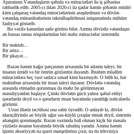
Aparatının Vətəndaşların qəbulu və müraciətləri ilə iş şöbəsinə
rəhbərlik edib. 2005-ci ildən 2020-ci ilə qədər həmin şöbənin müdiri
kimi çalışaraq vətəndaş müraciətlərinin araşdırılması və dövlət-
vətəndaş münasibətlərinin təkmilləşdirilməsi istiqamətində mühüm
fəaliyyət göstərib.
Bu vəzifə kənardan sadə görünə bilər. Amma dövlətlə vətəndaşın
ən həssas təmas nöqtələrindən biri məhz müraciətlər sistemidir.
Bir məktub…
Bir ərizə…
Bir şikayət…
Bəzən həmin kağız parçasının arxasında bir ailənin taleyi, bir
insanın ümidi və bir ömrün gözləntisi dayanıb. İbrahim müəllim
müraciətlərə heç vaxt sadəcə sənəd kimi baxmayıb. O bilib ki, hər
məktubun arxasında bir insan taleyi dayanır. Dövlətlə vətəndaş
arasında etimadın qorunması da məhz bu görünməyən
məsuliyyətdən başlayır. Çünki dövlətin gücü yalnız qəbul etdiyi
qərarlarda deyil və o qərarların insan həyatında yaratdığı nəticələrdə
görünür.
Uzun illərin təcrübəsi ona səbir öyrədib. O anlayıb ki, dövlət
idarəçiliyində ən böyük uğur səs-küylü çıxışlar etmək deyil, sistemin
ahəngini qorumaqdır. Bəzən vaxtında həll olunan kiçik bir məsələ
yüzlərlə insanın həyatında böyük rahatlıq yaradır. Amma həmin
işlərin əksəriyyəti nə qəzet manşetlərinə çıxır, nə də televiziya