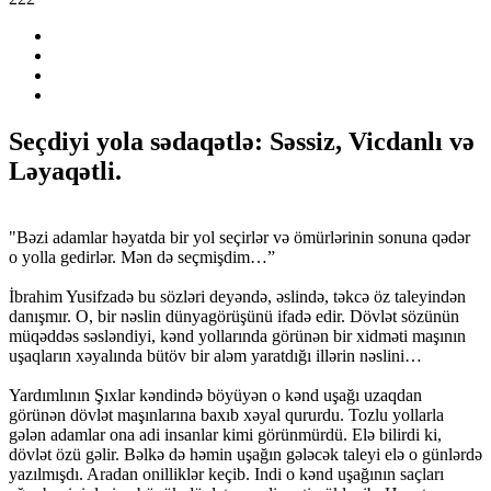
Seçdiyi yola sədaqətlə: Səssiz, Vicdanlı və
Ləyaqətli.
"Bəzi adamlar həyatda bir yol seçirlər və ömürlərinin sonuna qədər
o yolla gedirlər. Mən də seçmişdim…”
İbrahim Yusifzadə bu sözləri deyəndə, əslində, təkcə öz taleyindən
danışmır. O, bir nəslin dünyagörüşünü ifadə edir. Dövlət sözünün
müqəddəs səsləndiyi, kənd yollarında görünən bir xidməti maşının
uşaqların xəyalında bütöv bir aləm yaratdığı illərin nəslini…
Yardımlının Şıxlar kəndində böyüyən o kənd uşağı uzaqdan
görünən dövlət maşınlarına baxıb xəyal qururdu. Tozlu yollarla
gələn adamlar ona adi insanlar kimi görünmürdü. Elə bilirdi ki,
dövlət özü gəlir. Bəlkə də həmin uşağın gələcək taleyi elə o günlərdə
yazılmışdı. Aradan onilliklər keçib. Indi o kənd uşağının saçları