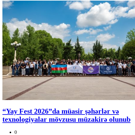
“Yay Fest 2026”da müasir şəhərlər və
texnologiyalar mövzusu müzakirə olunub
0