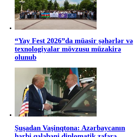
“Yay Fest 2026”da müasir şəhərlər və
texnologiyalar mövzusu müzakirə
olunub
Şuşadan Vaşinqtona: Azərbaycanın
hərbi qələbəni diplomatik zəfərə