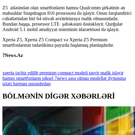
Z5 ailəsindən olan smartfonların hamısı Qualcomm şirkətinin ən
məhsuldar Snapdragon 810 prosessoru ilə işləyir. Onun fərqləndirici
cəhətlərindən biri 64 nüvəli arxitekturaya malik olmasındadır.
Bundan başqa, prosessor LTE şəbəkəsini dəstəkləyir. Qurğular
Android 5.1 mobil əməliyyat sisteminin idarəetməsi ilə işləyir.
Xperia Z5, Xperia Z5 Compact və Xperia Z5 Premium
smartfonlarının tədarükünə payızda başlamaq planlaşdırılır.
7News.Az
xperia
təchiz
edilib
premium
compact
modeli
təsvir
malik
işləyir
hamısı
smartfonların
piksel
7news
səsə
olmaq
modellər
dyməsinə
izləri
barmaq
quraşdırılan
BÖLMƏNİN DİGƏR XƏBƏRLƏRİ