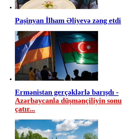
Paşinyan İlham Əliyevə zəng etdi
Ermənistan gerçəklərlə barışdı -
Azərbaycanla düşmənçiliyin sonu
çatır...