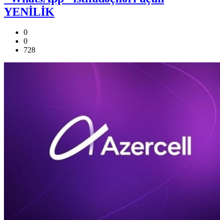
YENİLİK
0
0
728