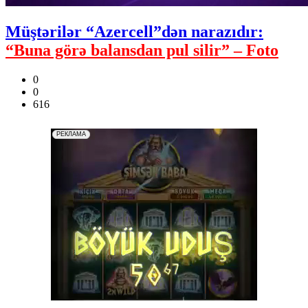
Müştərilər “Azercell”dən narazıdır:
“Buna görə balansdan pul silir” – Foto
0
0
616