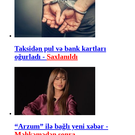
Taksidən pul və bank kartları
oğurladı -
Saxlanıldı
“Arzum” ilə bağlı yeni xəbər -
Məhkəmədən sonra…