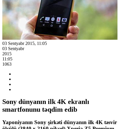
03 Sentyabr 2015, 11:05
03 Sentyabr
2015
11:05
1063
Sony dünyanın ilk 4K ekranlı
smartfonunu təqdim edib
Yaponiyanın Sony şirkəti dünyanın ilk 4K təsvir
ölçülü (3840 x 2160 piksel) Xperia Z5 Premium