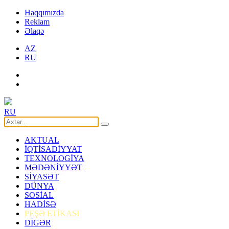
Haqqımızda
Reklam
Əlaqə
AZ
RU
RU
AKTUAL
İQTİSADİYYAT
TEXNOLOGİYA
MƏDƏNİYYƏT
SİYASƏT
DÜNYA
SOSİAL
HADİSƏ
PEŞƏ ETİKASI
DİGƏR