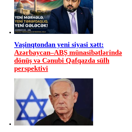
Vaşinqtondan yeni siyasi xətt:
Azərbaycan–ABŞ münasibətlərində
dönüş və Cənubi Qafqazda sülh
perspektivi