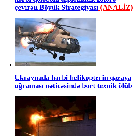
çevirən Böyük Strategiyası
(ANALİZ)
Ukraynada hərbi helikopterin qəzaya
uğraması nəticəsində bort texnik ölüb