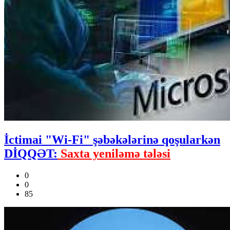
İctimai "Wi-Fi" şəbəkələrinə qoşularkən
DİQQƏT:
Saxta yeniləmə tələsi
0
0
85