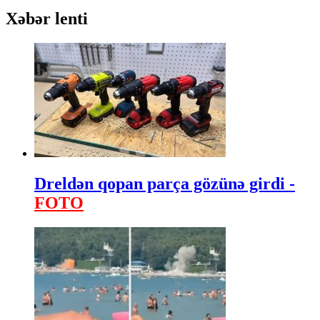
Xəbər lenti
Dreldən qopan parça gözünə girdi -
FOTO