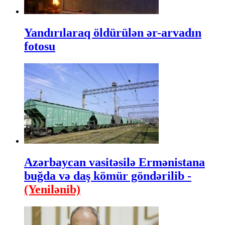
Yandırılaraq öldürülən ər-arvadın
fotosu
Azərbaycan vasitəsilə Ermənistana
buğda və daş kömür göndərilib -
(Yenilənib)