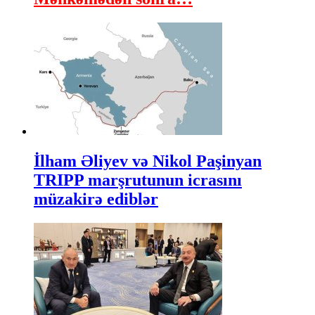
İlham Əliyev və Nikol Paşinyan
TRIPP marşrutunun icrasını
müzakirə ediblər