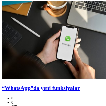
“WhatsApp”da yeni funksiyalar
0
0