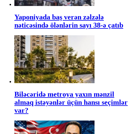
Yaponiyada baş verən zəlzələ
nəticəsində ölənlərin sayı 38-ə çatıb
Biləcəridə metroya yaxın mənzil
almaq istəyənlər üçün hansı seçimlər
var?