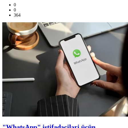
0
0
364
"WhatsApp" istifadəçiləri üçün