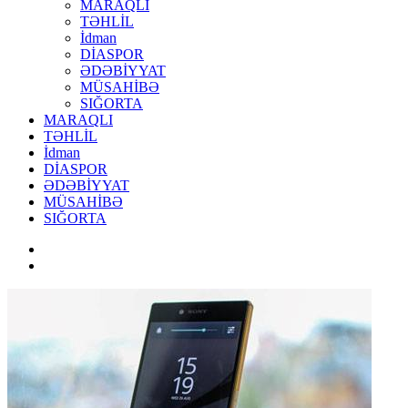
MARAQLI
TƏHLİL
İdman
DİASPOR
ƏDƏBİYYAT
MÜSAHİBƏ
SIĞORTA
MARAQLI
TƏHLİL
İdman
DİASPOR
ƏDƏBİYYAT
MÜSAHİBƏ
SIĞORTA