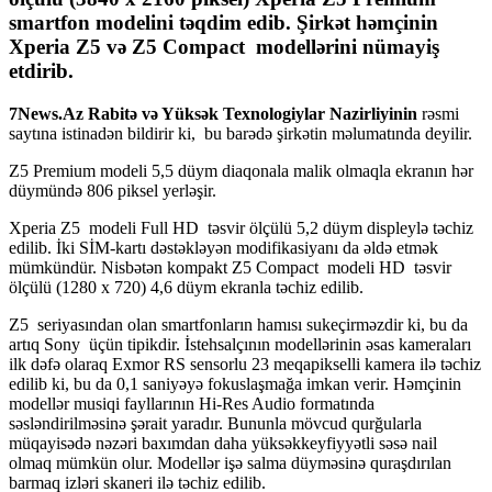
smartfon modelini təqdim edib. Şirkət həmçinin
Xperia Z5 və Z5 Compact modellərini nümayiş
etdirib.
7News.Az Rabitə və Yüksək Texnologiylar Nazirliyinin
rəsmi
saytına istinadən bildirir ki, bu barədə şirkətin məlumatında deyilir.
Z5 Premium modeli 5,5 düym diaqonala malik olmaqla ekranın hər
düymündə 806 piksel yerləşir.
Xperia Z5 modeli Full HD təsvir ölçülü 5,2 düym displeylə təchiz
edilib. İki SİM-kartı dəstəkləyən modifikasiyanı da əldə etmək
mümkündür. Nisbətən kompakt Z5 Compact modeli HD təsvir
ölçülü (1280 x 720) 4,6 düym ekranla təchiz edilib.
Z5 seriyasından olan smartfonların hamısı sukeçirməzdir ki, bu da
artıq Sony üçün tipikdir. İstehsalçının modellərinin əsas kameraları
ilk dəfə olaraq Exmor RS sensorlu 23 meqapikselli kamera ilə təchiz
edilib ki, bu da 0,1 saniyəyə fokuslaşmağa imkan verir. Həmçinin
modellər musiqi fayllarının Hi-Res Audio formatında
səsləndirilməsinə şərait yaradır. Bununla mövcud qurğularla
müqayisədə nəzəri baxımdan daha yüksəkkeyfiyyətli səsə nail
olmaq mümkün olur. Modellər işə salma düyməsinə quraşdırılan
barmaq izləri skaneri ilə təchiz edilib.