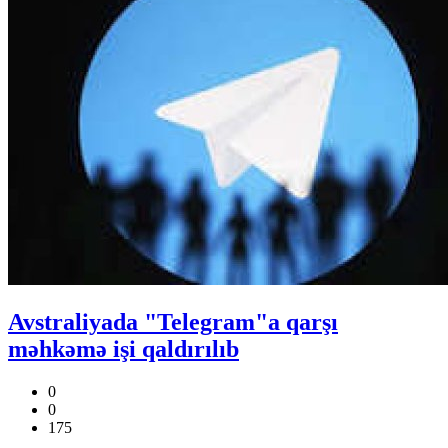
Avstraliyada "Telegram"a qarşı
məhkəmə işi qaldırılıb
0
0
175